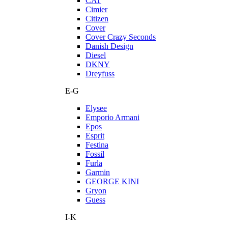
CAT
Cimier
Citizen
Cover
Cover Crazy Seconds
Danish Design
Diesel
DKNY
Dreyfuss
E-G
Elysee
Emporio Armani
Epos
Esprit
Festina
Fossil
Furla
Garmin
GEORGE KINI
Gryon
Guess
I-K