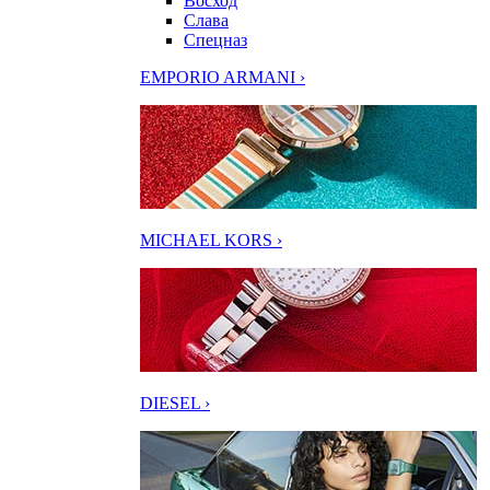
Восход
Слава
Спецназ
EMPORIO ARMANI ›
MICHAEL KORS ›
DIESEL ›