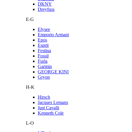
DKNY
Dreyfuss
E-G
Elysee
Emporio Armani
Epos
Esprit
Festina
Fossil
Furla
Garmin
GEORGE KINI
Gryon
H-K
Hirsch
Jacques Lemans
Just Cavalli
Kenneth Cole
L-O