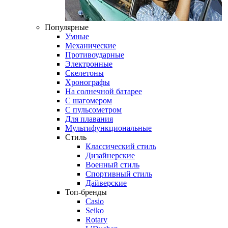
Популярные
Умные
Механические
Противоударные
Электронные
Скелетоны
Хронографы
На солнечной батарее
С шагомером
С пульсометром
Для плавания
Мультифункциональные
Стиль
Классический стиль
Дизайнерские
Военный стиль
Спортивный стиль
Дайверские
Топ-бренды
Casio
Seiko
Rotary