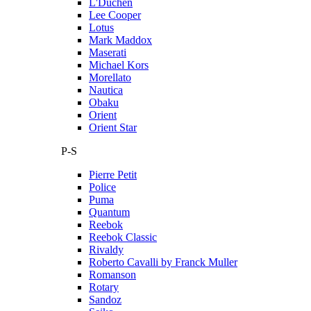
L'Duchen
Lee Cooper
Lotus
Mark Maddox
Maserati
Michael Kors
Morellato
Nautica
Obaku
Orient
Orient Star
P-S
Pierre Petit
Police
Puma
Quantum
Reebok
Reebok Classic
Rivaldy
Roberto Cavalli by Franck Muller
Romanson
Rotary
Sandoz