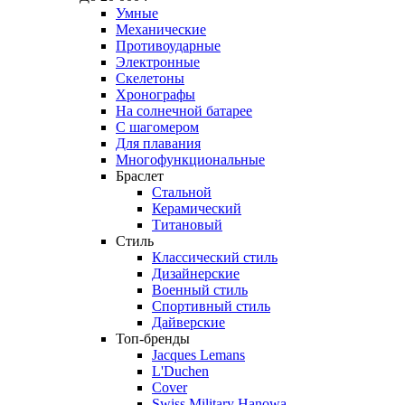
Умные
Механические
Противоударные
Электронные
Скелетоны
Хронографы
На солнечной батарее
С шагомером
Для плавания
Многофункциональные
Браслет
Стальной
Керамический
Титановый
Стиль
Классический стиль
Дизайнерские
Военный стиль
Спортивный стиль
Дайверские
Топ-бренды
Jacques Lemans
L'Duchen
Cover
Swiss Military Hanowa