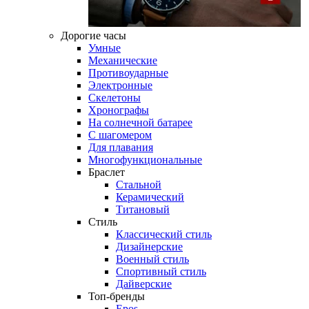
Дорогие часы
Умные
Механические
Противоударные
Электронные
Скелетоны
Хронографы
На солнечной батарее
С шагомером
Для плавания
Многофункциональные
Браслет
Стальной
Керамический
Титановый
Стиль
Классический стиль
Дизайнерские
Военный стиль
Спортивный стиль
Дайверские
Топ-бренды
Epos