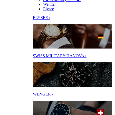
Wenger
Elysee
ELYSEE ›
SWISS MILITARY HANOVA ›
WENGER ›