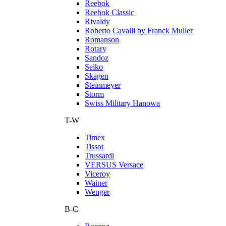
Reebok
Reebok Classic
Rivaldy
Roberto Cavalli by Franck Muller
Romanson
Rotary
Sandoz
Seiko
Skagen
Steinmeyer
Storm
Swiss Military Hanowa
T-W
Timex
Tissot
Trussardi
VERSUS Versace
Viceroy
Wainer
Wenger
В-С