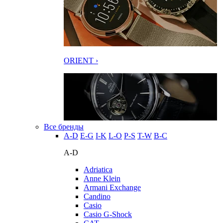
ORIENT ›
Все бренды
A-D
E-G
I-K
L-O
P-S
T-W
В-С
A-D
Adriatica
Anne Klein
Armani Exchange
Candino
Casio
Casio G-Shock