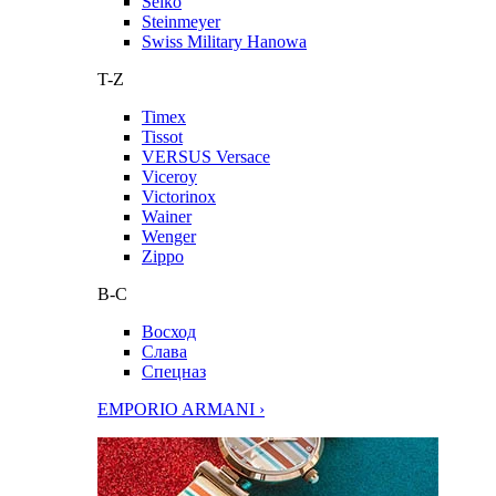
Seiko
Steinmeyer
Swiss Military Hanowa
T-Z
Timex
Tissot
VERSUS Versace
Viceroy
Victorinox
Wainer
Wenger
Zippo
В-С
Восход
Слава
Спецназ
EMPORIO ARMANI ›