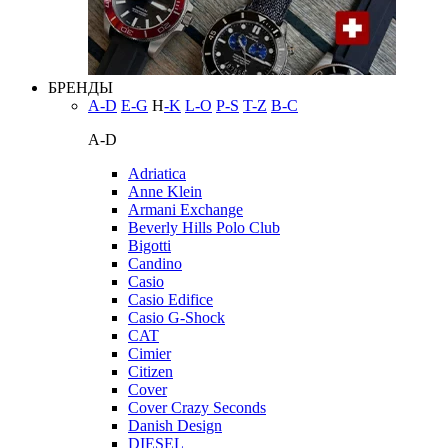
БРЕНДЫ
A-D
E-G
H
-K
L-O
P-S
T-Z
В-С
A-D
Adriatica
Anne Klein
Armani Exchange
Beverly Hills Polo Club
Bigotti
Candino
Casio
Casio Edifice
Casio G-Shock
CAT
Cimier
Citizen
Cover
Cover Crazy Seconds
Danish Design
DIESEL