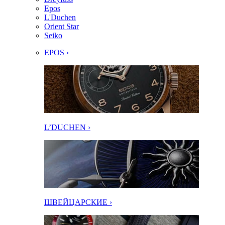
Epos
L'Duchen
Orient Star
Seiko
EPOS ›
L’DUCHEN ›
ШВЕЙЦАРСКИЕ ›