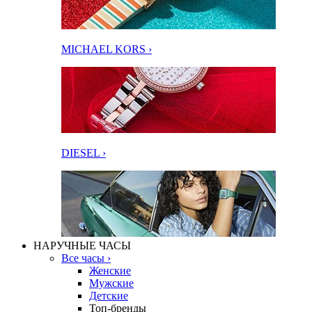
MICHAEL KORS ›
DIESEL ›
НАРУЧНЫЕ ЧАСЫ
Все часы ›
Женские
Мужские
Детские
Топ-бренды