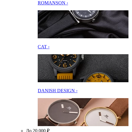
ROMANSON ›
CAT ›
DANISH DESIGN ›
До 20 000 ₽