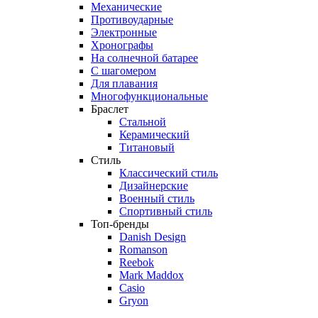
Механические
Противоударные
Электронные
Хронографы
На солнечной батарее
С шагомером
Для плавания
Многофункциональные
Браслет
Стальной
Керамический
Титановый
Стиль
Классический стиль
Дизайнерские
Военный стиль
Спортивный стиль
Топ-бренды
Danish Design
Romanson
Reebok
Mark Maddox
Casio
Gryon