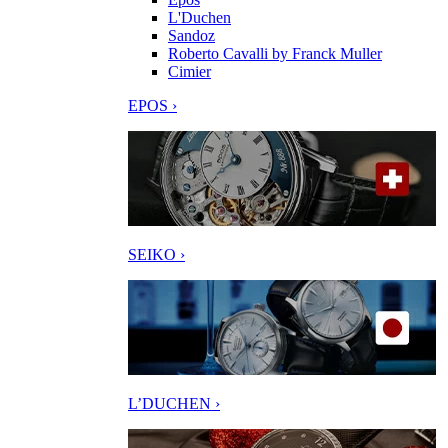
L'Duchen
Sandoz
Roberto Cavalli by Franck Muller
Cimier
EPOS ›
SEIKO ›
L’DUCHEN ›