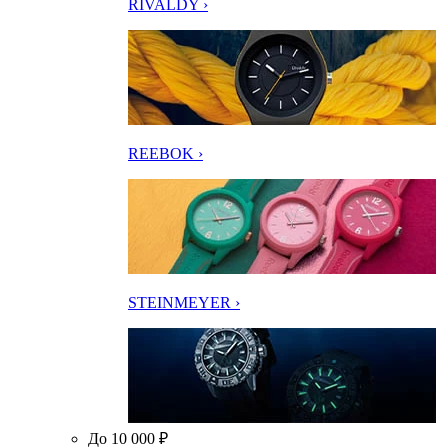
RIVALDY ›
REEBOK ›
STEINMEYER ›
До 10 000 ₽