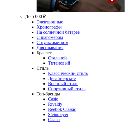
До 5 000 ₽
Электронные
Хронографы
На солнечной батарее
С шагомером
С пульсометром
Для плавания
Браслет
Стальной
Титановый
Стиль
Классический стиль
Дизайнерские
Военный стиль
Спортивный стиль
Топ-бренды
Casio
Rivaldy
Reebok Classic
Steinmeyer
Слава