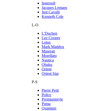
Ingersoll
Jacques Lemans
Just Cavalli
Kenneth Cole
L-O
L'Duchen
Lee Cooper
Lotus
Mark Maddox
Maserati
Morellato
Nautica
Obaku
Orient
Orient Star
P-S
Pierre Petit
Police
Premiumstyle
Puma
Quantum