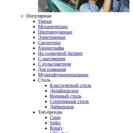
Популярные
Умные
Механические
Противоударные
Электронные
Скелетоны
Хронографы
На солнечной батарее
С шагомером
С пульсометром
Для плавания
Мультифункциональные
Стиль
Классический стиль
Дизайнерские
Военный стиль
Спортивный стиль
Дайверские
Топ-бренды
Casio
Seiko
Rotary