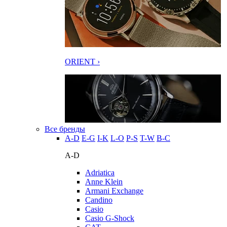
ORIENT ›
Все бренды
A-D
E-G
I-K
L-O
P-S
T-W
В-С
A-D
Adriatica
Anne Klein
Armani Exchange
Candino
Casio
Casio G-Shock