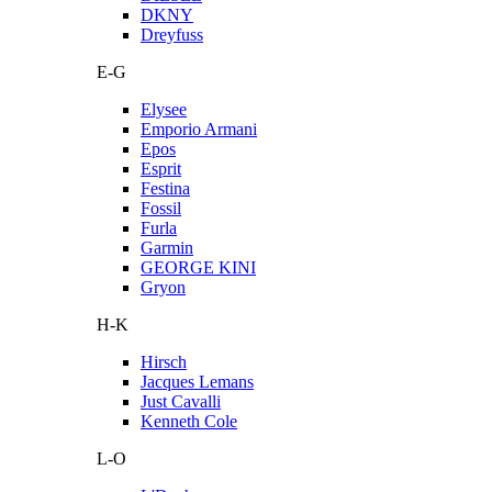
DKNY
Dreyfuss
E-G
Elysee
Emporio Armani
Epos
Esprit
Festina
Fossil
Furla
Garmin
GEORGE KINI
Gryon
H-K
Hirsch
Jacques Lemans
Just Cavalli
Kenneth Cole
L-O