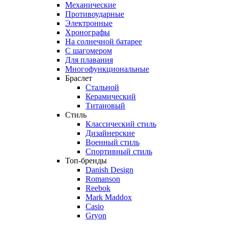
Механические
Противоударные
Электронные
Хронографы
На солнечной батарее
С шагомером
Для плавания
Многофункциональные
Браслет
Стальной
Керамический
Титановый
Стиль
Классический стиль
Дизайнерские
Военный стиль
Спортивный стиль
Топ-бренды
Danish Design
Romanson
Reebok
Mark Maddox
Casio
Gryon