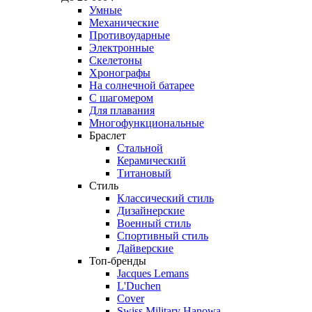
Умные
Механические
Противоударные
Электронные
Скелетоны
Хронографы
На солнечной батарее
С шагомером
Для плавания
Многофункциональные
Браслет
Стальной
Керамический
Титановый
Стиль
Классический стиль
Дизайнерские
Военный стиль
Спортивный стиль
Дайверские
Топ-бренды
Jacques Lemans
L'Duchen
Cover
Swiss Military Hanowa