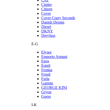
CAT
Cimier
Citizen
Cover
Cover Crazy Seconds
Danish Design
Diesel
DKNY
Dreyfuss
E-G
Elysee
Emporio Armani
Epos
Esprit
Festina
Fossil
Furla
Garmin
GEORGE KINI
Gryon
Guess
I-K