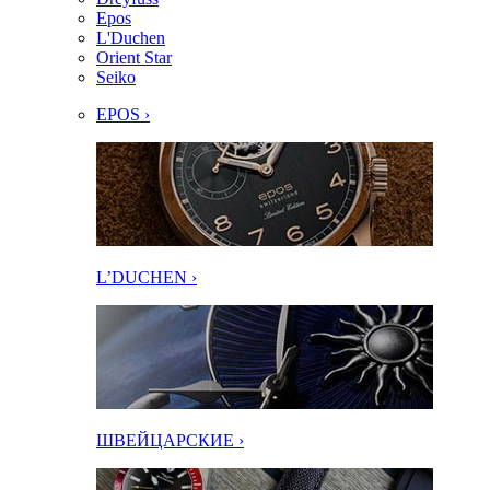
Epos
L'Duchen
Orient Star
Seiko
EPOS ›
L’DUCHEN ›
ШВЕЙЦАРСКИЕ ›