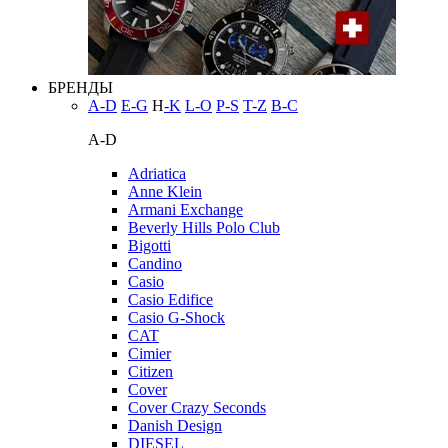
БРЕНДЫ
A-D
E-G
H
-K
L-O
P-S
T-Z
В-С
A-D
Adriatica
Anne Klein
Armani Exchange
Beverly Hills Polo Club
Bigotti
Candino
Casio
Casio Edifice
Casio G-Shock
CAT
Cimier
Citizen
Cover
Cover Crazy Seconds
Danish Design
DIESEL