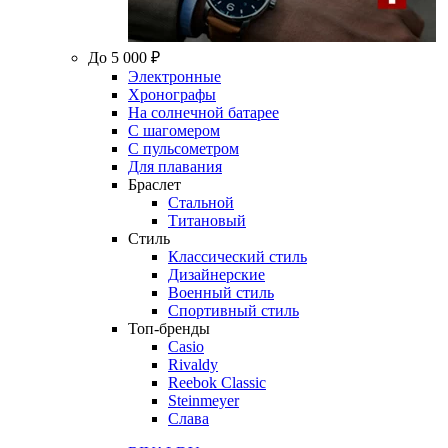
До 5 000 ₽
Электронные
Хронографы
На солнечной батарее
С шагомером
С пульсометром
Для плавания
Браслет
Стальной
Титановый
Стиль
Классический стиль
Дизайнерские
Военный стиль
Спортивный стиль
Топ-бренды
Casio
Rivaldy
Reebok Classic
Steinmeyer
Слава