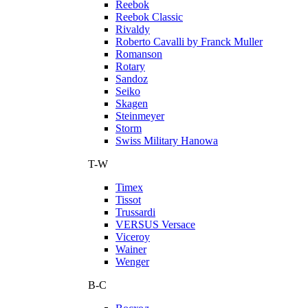
Reebok
Reebok Classic
Rivaldy
Roberto Cavalli by Franck Muller
Romanson
Rotary
Sandoz
Seiko
Skagen
Steinmeyer
Storm
Swiss Military Hanowa
T-W
Timex
Tissot
Trussardi
VERSUS Versace
Viceroy
Wainer
Wenger
В-С