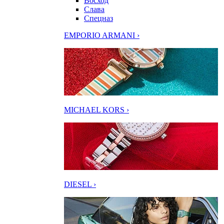
Восход
Слава
Спецназ
EMPORIO ARMANI ›
MICHAEL KORS ›
DIESEL ›