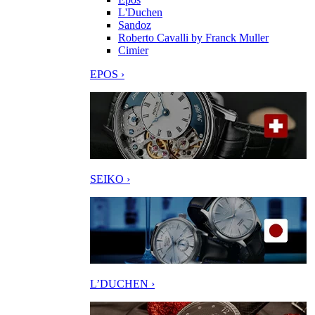
L'Duchen
Sandoz
Roberto Cavalli by Franck Muller
Cimier
EPOS ›
SEIKO ›
L’DUCHEN ›