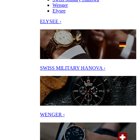
Wenger
Elysee
ELYSEE ›
SWISS MILITARY HANOVA ›
WENGER ›