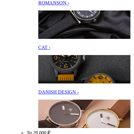
ROMANSON ›
CAT ›
DANISH DESIGN ›
До 20 000 ₽