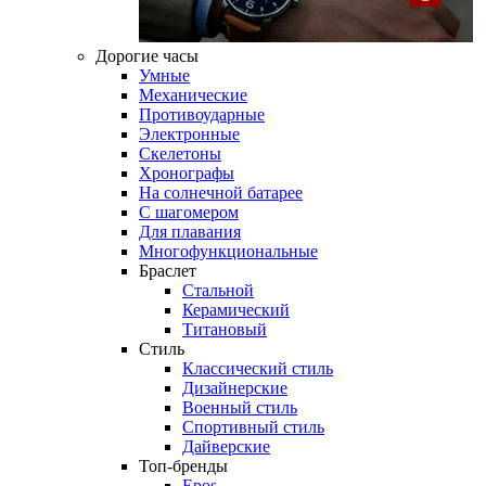
Дорогие часы
Умные
Механические
Противоударные
Электронные
Скелетоны
Хронографы
На солнечной батарее
С шагомером
Для плавания
Многофункциональные
Браслет
Стальной
Керамический
Титановый
Стиль
Классический стиль
Дизайнерские
Военный стиль
Спортивный стиль
Дайверские
Топ-бренды
Epos