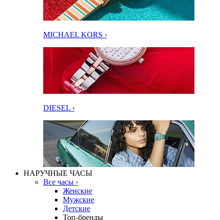
MICHAEL KORS ›
DIESEL ›
НАРУЧНЫЕ ЧАСЫ
Все часы ›
Женские
Мужские
Детские
Топ-бренды