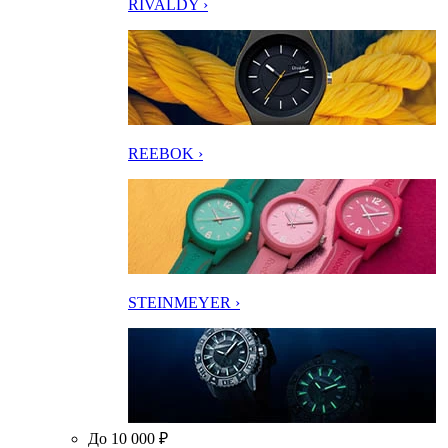
RIVALDY ›
REEBOK ›
STEINMEYER ›
До 10 000 ₽