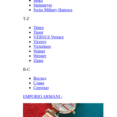
Seiko
Steinmeyer
Swiss Military Hanowa
T-Z
Timex
Tissot
VERSUS Versace
Viceroy
Victorinox
Wainer
Wenger
Zippo
В-С
Восход
Слава
Спецназ
EMPORIO ARMANI ›