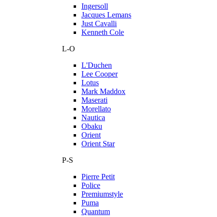
Ingersoll
Jacques Lemans
Just Cavalli
Kenneth Cole
L-O
L'Duchen
Lee Cooper
Lotus
Mark Maddox
Maserati
Morellato
Nautica
Obaku
Orient
Orient Star
P-S
Pierre Petit
Police
Premiumstyle
Puma
Quantum