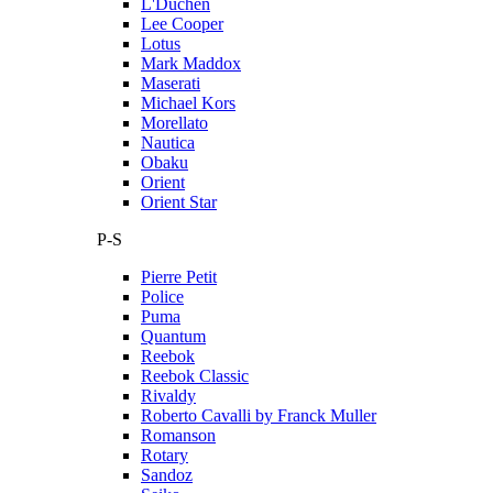
L'Duchen
Lee Cooper
Lotus
Mark Maddox
Maserati
Michael Kors
Morellato
Nautica
Obaku
Orient
Orient Star
P-S
Pierre Petit
Police
Puma
Quantum
Reebok
Reebok Classic
Rivaldy
Roberto Cavalli by Franck Muller
Romanson
Rotary
Sandoz