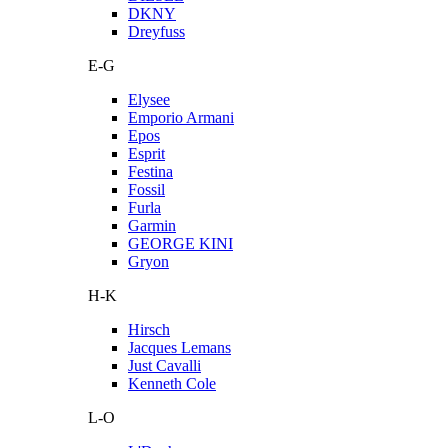
DKNY
Dreyfuss
E-G
Elysee
Emporio Armani
Epos
Esprit
Festina
Fossil
Furla
Garmin
GEORGE KINI
Gryon
H-K
Hirsch
Jacques Lemans
Just Cavalli
Kenneth Cole
L-O