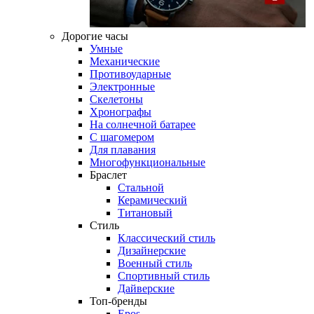
Дорогие часы
Умные
Механические
Противоударные
Электронные
Скелетоны
Хронографы
На солнечной батарее
С шагомером
Для плавания
Многофункциональные
Браслет
Стальной
Керамический
Титановый
Стиль
Классический стиль
Дизайнерские
Военный стиль
Спортивный стиль
Дайверские
Топ-бренды
Epos