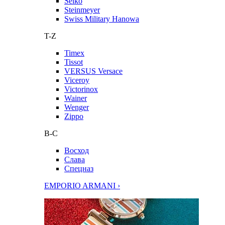
Seiko
Steinmeyer
Swiss Military Hanowa
T-Z
Timex
Tissot
VERSUS Versace
Viceroy
Victorinox
Wainer
Wenger
Zippo
В-С
Восход
Слава
Спецназ
EMPORIO ARMANI ›