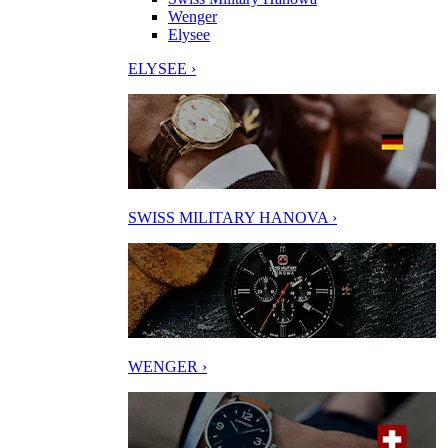
Wenger
Elysee
ELYSEE ›
SWISS MILITARY HANOVA ›
WENGER ›