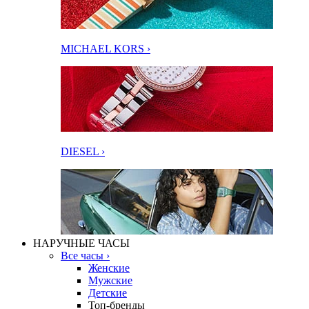
MICHAEL KORS ›
DIESEL ›
НАРУЧНЫЕ ЧАСЫ
Все часы ›
Женские
Мужские
Детские
Топ-бренды