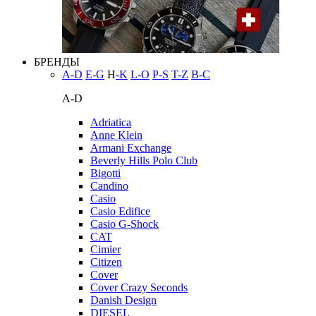
БРЕНДЫ
A-D
E-G
H
-K
L-O
P-S
T-Z
В-С
A-D
Adriatica
Anne Klein
Armani Exchange
Beverly Hills Polo Club
Bigotti
Candino
Casio
Casio Edifice
Casio G-Shock
CAT
Cimier
Citizen
Cover
Cover Crazy Seconds
Danish Design
DIESEL