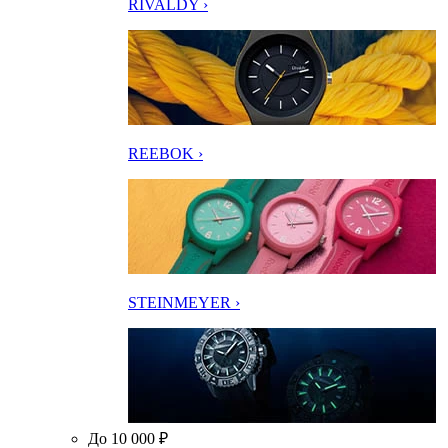
RIVALDY ›
REEBOK ›
STEINMEYER ›
До 10 000 ₽