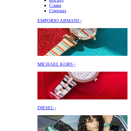
Восход
Слава
Спецназ
EMPORIO ARMANI ›
MICHAEL KORS ›
DIESEL ›