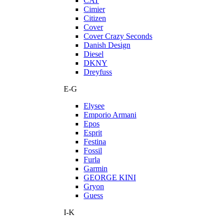
CAT
Cimier
Citizen
Cover
Cover Crazy Seconds
Danish Design
Diesel
DKNY
Dreyfuss
E-G
Elysee
Emporio Armani
Epos
Esprit
Festina
Fossil
Furla
Garmin
GEORGE KINI
Gryon
Guess
I-K