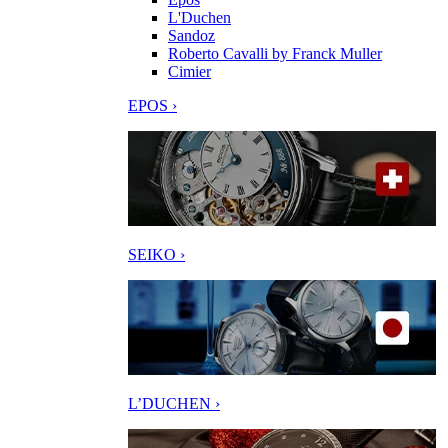
L'Duchen
Sandoz
Roberto Cavalli by Franck Muller
Cimier
EPOS ›
SEIKO ›
L’DUCHEN ›