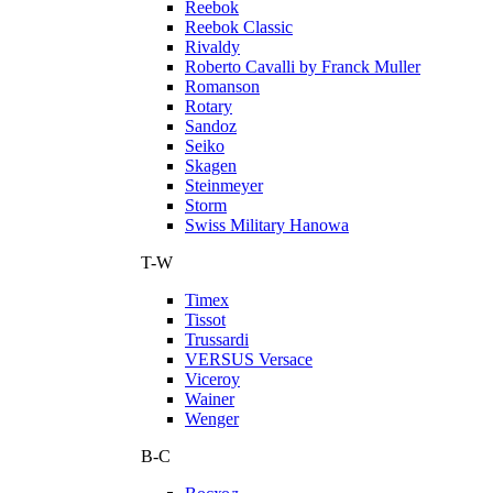
Reebok
Reebok Classic
Rivaldy
Roberto Cavalli by Franck Muller
Romanson
Rotary
Sandoz
Seiko
Skagen
Steinmeyer
Storm
Swiss Military Hanowa
T-W
Timex
Tissot
Trussardi
VERSUS Versace
Viceroy
Wainer
Wenger
В-С