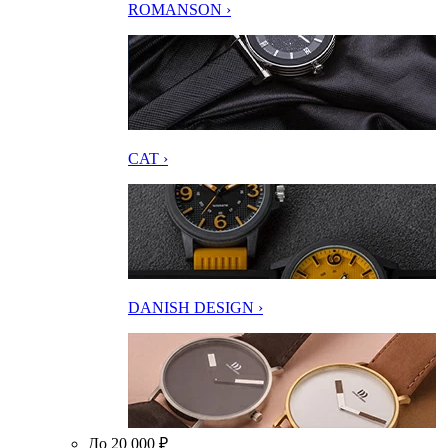
ROMANSON ›
CAT ›
DANISH DESIGN ›
До 20 000 ₽