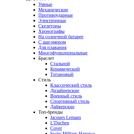
Умные
Механические
Противоударные
Электронные
Скелетоны
Хронографы
На солнечной батарее
С шагомером
Для плавания
Многофункциональные
Браслет
Стальной
Керамический
Титановый
Стиль
Классический стиль
Дизайнерские
Военный стиль
Спортивный стиль
Дайверские
Топ-бренды
Jacques Lemans
L'Duchen
Cover
Swiss Military Hanowa