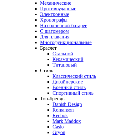
Механические
Противоударные
Электронные
Хронографы
На солнечной батарее
С шагомером
Для плавания
Многофункциональные
Браслет
Стальной
Керамический
Титановый
Стиль
Классический стиль
Дизайнерские
Военный стиль
Спортивный стиль
Топ-бренды
Danish Design
Romanson
Reebok
Mark Maddox
Casio
Gryon