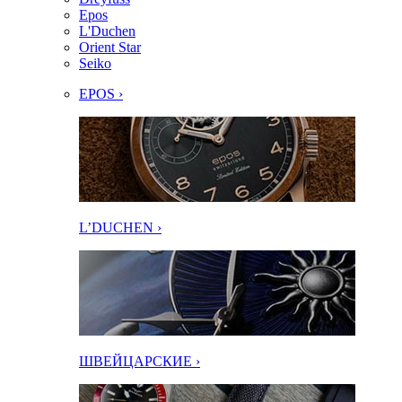
Epos
L'Duchen
Orient Star
Seiko
EPOS ›
L’DUCHEN ›
ШВЕЙЦАРСКИЕ ›