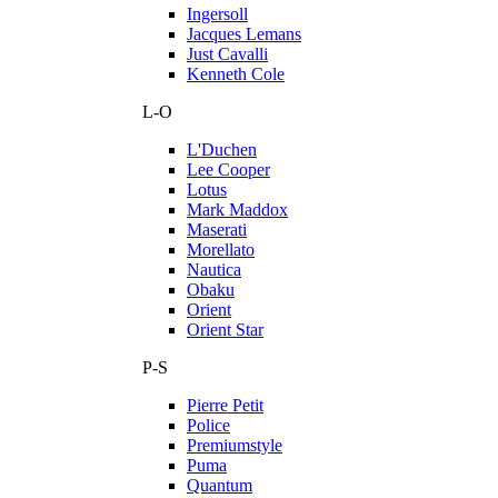
Ingersoll
Jacques Lemans
Just Cavalli
Kenneth Cole
L-O
L'Duchen
Lee Cooper
Lotus
Mark Maddox
Maserati
Morellato
Nautica
Obaku
Orient
Orient Star
P-S
Pierre Petit
Police
Premiumstyle
Puma
Quantum