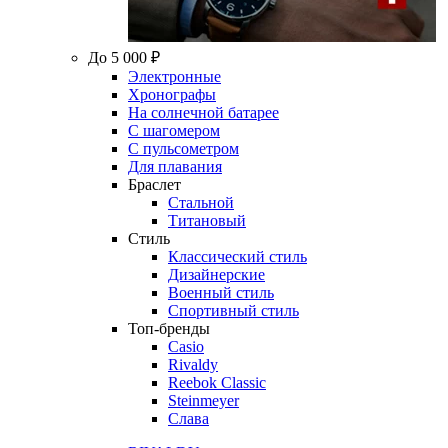
До 5 000 ₽
Электронные
Хронографы
На солнечной батарее
С шагомером
С пульсометром
Для плавания
Браслет
Стальной
Титановый
Стиль
Классический стиль
Дизайнерские
Военный стиль
Спортивный стиль
Топ-бренды
Casio
Rivaldy
Reebok Classic
Steinmeyer
Слава