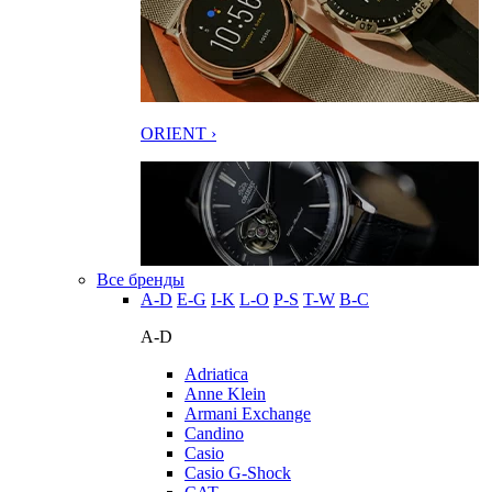
ORIENT ›
Все бренды
A-D
E-G
I-K
L-O
P-S
T-W
В-С
A-D
Adriatica
Anne Klein
Armani Exchange
Candino
Casio
Casio G-Shock