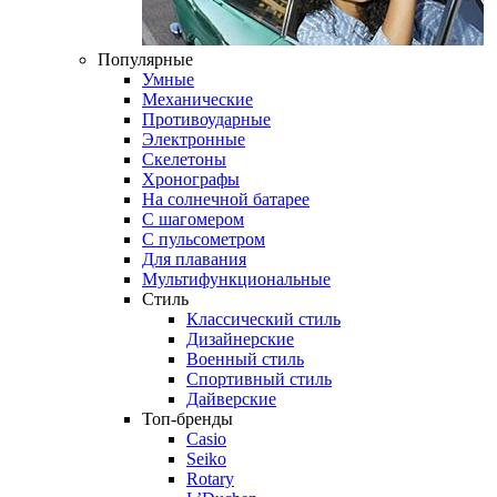
Популярные
Умные
Механические
Противоударные
Электронные
Скелетоны
Хронографы
На солнечной батарее
С шагомером
С пульсометром
Для плавания
Мультифункциональные
Стиль
Классический стиль
Дизайнерские
Военный стиль
Спортивный стиль
Дайверские
Топ-бренды
Casio
Seiko
Rotary