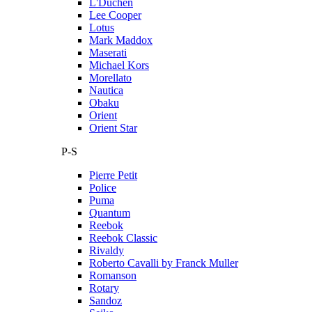
L'Duchen
Lee Cooper
Lotus
Mark Maddox
Maserati
Michael Kors
Morellato
Nautica
Obaku
Orient
Orient Star
P-S
Pierre Petit
Police
Puma
Quantum
Reebok
Reebok Classic
Rivaldy
Roberto Cavalli by Franck Muller
Romanson
Rotary
Sandoz