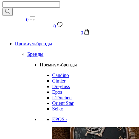
0
0
0
Премиум-бренды
Бренды
Премиум-бренды
Candino
Cimier
Dreyfuss
Epos
L'Duchen
Orient Star
Seiko
EPOS ›