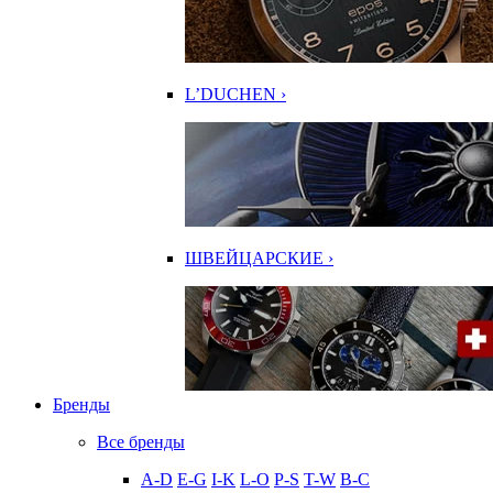
L’DUCHEN ›
ШВЕЙЦАРСКИЕ ›
Бренды
Все бренды
A-D
E-G
I-K
L-O
P-S
T-W
В-С