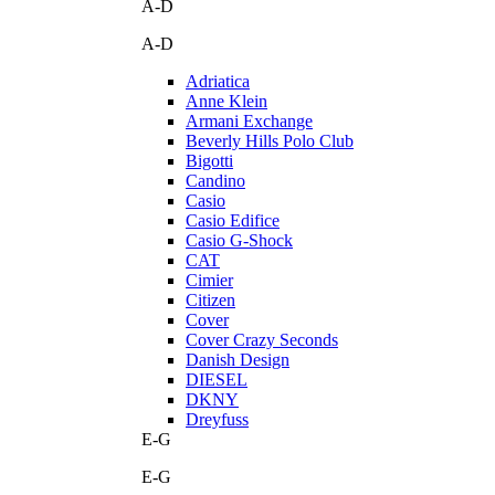
A-D
A-D
Adriatica
Anne Klein
Armani Exchange
Beverly Hills Polo Club
Bigotti
Candino
Casio
Casio Edifice
Casio G-Shock
CAT
Cimier
Citizen
Cover
Cover Crazy Seconds
Danish Design
DIESEL
DKNY
Dreyfuss
E-G
E-G