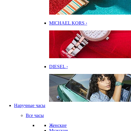
MICHAEL KORS ›
DIESEL ›
Наручные часы
Все часы
Женские
Мужские