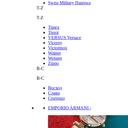
Swiss Military Hanowa
T-Z
T-Z
Timex
Tissot
VERSUS Versace
Viceroy
Victorinox
Wainer
Wenger
Zippo
В-С
В-С
Восход
Слава
Спецназ
EMPORIO ARMANI ›