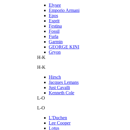
Elysee
Emporio Armani
Epos
Esprit
Festina
Fossil
Furla
Garmin
GEORGE KINI
Gryon
H-K
H-K
Hirsch
Jacques Lemans
Just Cavalli
Kenneth Cole
L-O
L-O
L'Duchen
Lee Cooper
Lotus