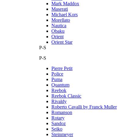
Mark Maddox
Maserati
Michael Kors
Morellato
Nautica
Obaku
Orient
Orient Star
P-S
P-S
Pierre Petit
Police
Puma
Quantum
Reebok
Reebok Classic
Rivaldy
Roberto Cavalli by Franck Muller
Romanson
Rotary
Sandoz
Seiko
Steinmeyer