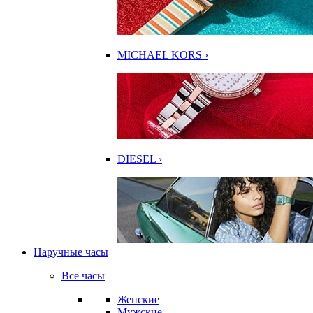
MICHAEL KORS ›
DIESEL ›
Наручные часы
Все часы
Женские
Мужские