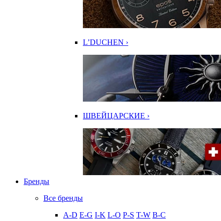
L’DUCHEN ›
ШВЕЙЦАРСКИЕ ›
Бренды
Все бренды
A-D
E-G
I-K
L-O
P-S
T-W
В-С