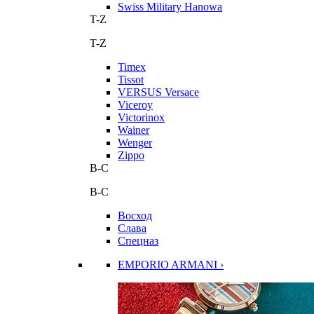
Swiss Military Hanowa
T-Z
T-Z
Timex
Tissot
VERSUS Versace
Viceroy
Victorinox
Wainer
Wenger
Zippo
В-С
В-С
Восход
Слава
Спецназ
EMPORIO ARMANI ›