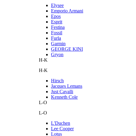
Elysee
Emporio Armani
Epos
Esprit
Festina
Fossil
Furla
Garmin
GEORGE KINI
Gryon
H-K
H-K
Hirsch
Jacques Lemans
Just Cavalli
Kenneth Cole
L-O
L-O
L'Duchen
Lee Cooper
Lotus