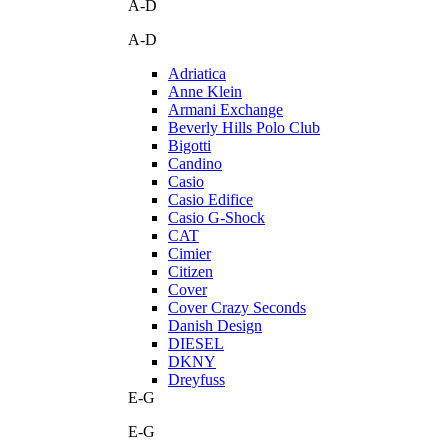
A-D
A-D
Adriatica
Anne Klein
Armani Exchange
Beverly Hills Polo Club
Bigotti
Candino
Casio
Casio Edifice
Casio G-Shock
CAT
Cimier
Citizen
Cover
Cover Crazy Seconds
Danish Design
DIESEL
DKNY
Dreyfuss
E-G
E-G