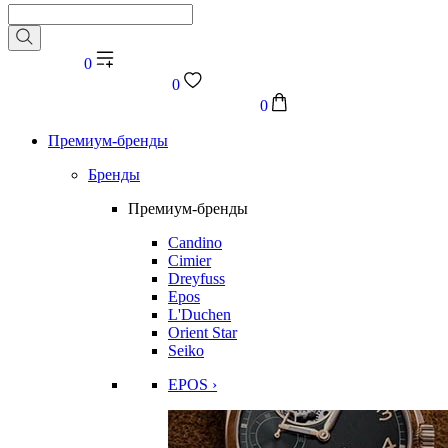
0
0
0
Премиум-бренды
Бренды
Премиум-бренды
Candino
Cimier
Dreyfuss
Epos
L'Duchen
Orient Star
Seiko
EPOS ›