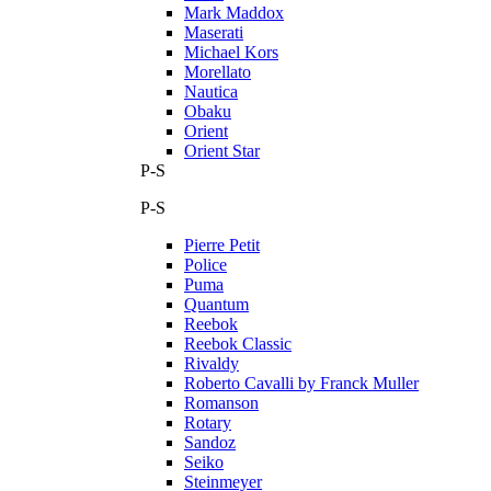
Mark Maddox
Maserati
Michael Kors
Morellato
Nautica
Obaku
Orient
Orient Star
P-S
P-S
Pierre Petit
Police
Puma
Quantum
Reebok
Reebok Classic
Rivaldy
Roberto Cavalli by Franck Muller
Romanson
Rotary
Sandoz
Seiko
Steinmeyer