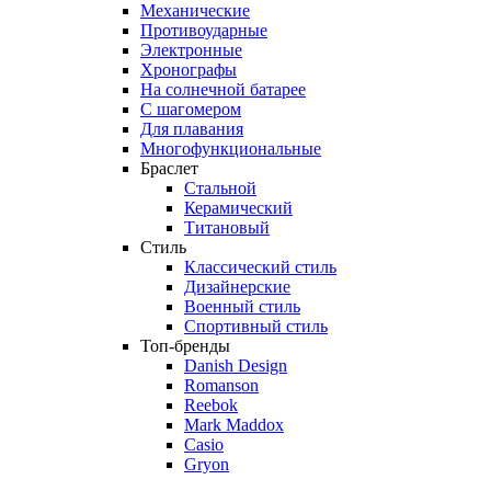
Механические
Противоударные
Электронные
Хронографы
На солнечной батарее
С шагомером
Для плавания
Многофункциональные
Браслет
Стальной
Керамический
Титановый
Стиль
Классический стиль
Дизайнерские
Военный стиль
Спортивный стиль
Топ-бренды
Danish Design
Romanson
Reebok
Mark Maddox
Casio
Gryon