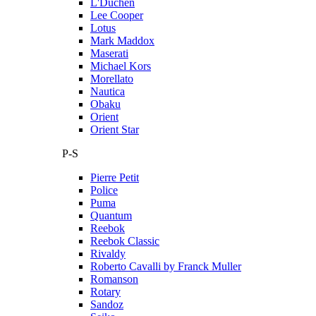
L'Duchen
Lee Cooper
Lotus
Mark Maddox
Maserati
Michael Kors
Morellato
Nautica
Obaku
Orient
Orient Star
P-S
Pierre Petit
Police
Puma
Quantum
Reebok
Reebok Classic
Rivaldy
Roberto Cavalli by Franck Muller
Romanson
Rotary
Sandoz