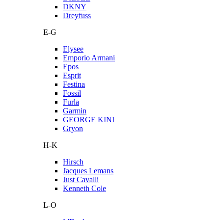
DKNY
Dreyfuss
E-G
Elysee
Emporio Armani
Epos
Esprit
Festina
Fossil
Furla
Garmin
GEORGE KINI
Gryon
H-K
Hirsch
Jacques Lemans
Just Cavalli
Kenneth Cole
L-O