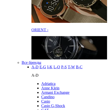
ORIENT ›
Все бренды
A-D
E-G
I-K
L-O
P-S
T-W
В-С
A-D
Adriatica
Anne Klein
Armani Exchange
Candino
Casio
Casio G-Shock