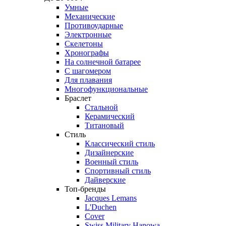
Умные
Механические
Противоударные
Электронные
Скелетоны
Хронографы
На солнечной батарее
С шагомером
Для плавания
Многофункциональные
Браслет
Стальной
Керамический
Титановый
Стиль
Классический стиль
Дизайнерские
Военный стиль
Спортивный стиль
Дайверские
Топ-бренды
Jacques Lemans
L'Duchen
Cover
Swiss Military Hanowa