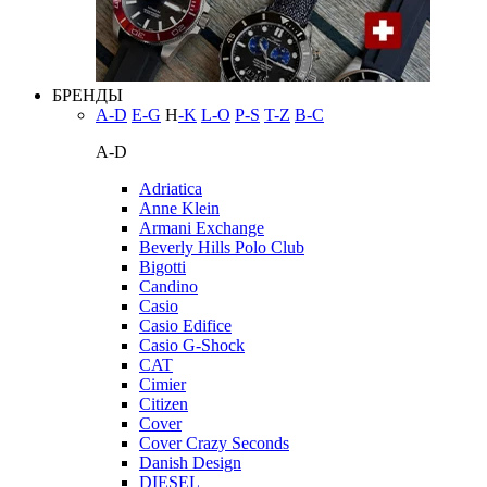
БРЕНДЫ
A-D
E-G
H
-K
L-O
P-S
T-Z
В-С
A-D
Adriatica
Anne Klein
Armani Exchange
Beverly Hills Polo Club
Bigotti
Candino
Casio
Casio Edifice
Casio G-Shock
CAT
Cimier
Citizen
Cover
Cover Crazy Seconds
Danish Design
DIESEL