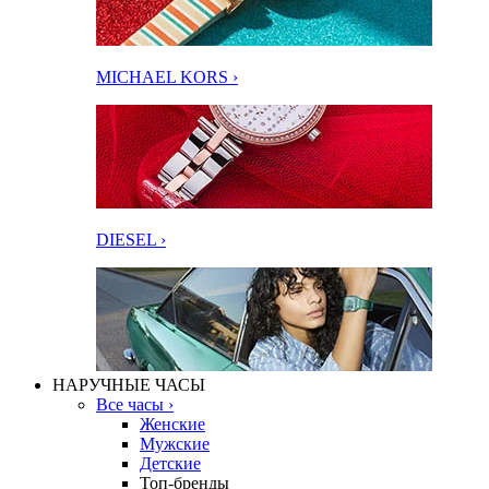
MICHAEL KORS ›
DIESEL ›
НАРУЧНЫЕ ЧАСЫ
Все часы ›
Женские
Мужские
Детские
Топ-бренды