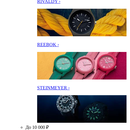
RIVALDY ›
REEBOK ›
STEINMEYER ›
До 10 000 ₽