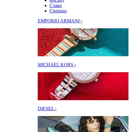
Восход
Слава
Спецназ
EMPORIO ARMANI ›
MICHAEL KORS ›
DIESEL ›