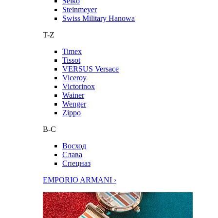
Seiko
Steinmeyer
Swiss Military Hanowa
T-Z
Timex
Tissot
VERSUS Versace
Viceroy
Victorinox
Wainer
Wenger
Zippo
В-С
Восход
Слава
Спецназ
EMPORIO ARMANI ›