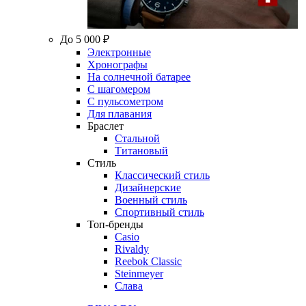
До 5 000 ₽
Электронные
Хронографы
На солнечной батарее
С шагомером
С пульсометром
Для плавания
Браслет
Стальной
Титановый
Стиль
Классический стиль
Дизайнерские
Военный стиль
Спортивный стиль
Топ-бренды
Casio
Rivaldy
Reebok Classic
Steinmeyer
Слава