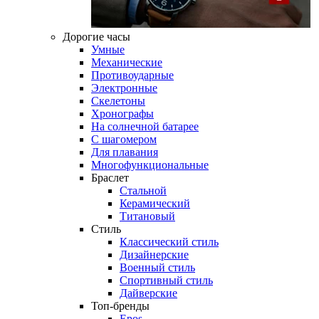
Дорогие часы
Умные
Механические
Противоударные
Электронные
Скелетоны
Хронографы
На солнечной батарее
С шагомером
Для плавания
Многофункциональные
Браслет
Стальной
Керамический
Титановый
Стиль
Классический стиль
Дизайнерские
Военный стиль
Спортивный стиль
Дайверские
Топ-бренды
Epos