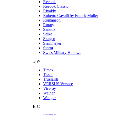
Reebok
Reebok Classic
Rivaldy
Roberto Cavalli by Franck Muller
Romanson
Rotary
Sandoz
Seiko
Skagen
Steinmeyer
Storm
Swiss Military Hanowa
T-W
Timex
Tissot
Trussardi
VERSUS Versace
Viceroy
Wainer
Wenger
В-С