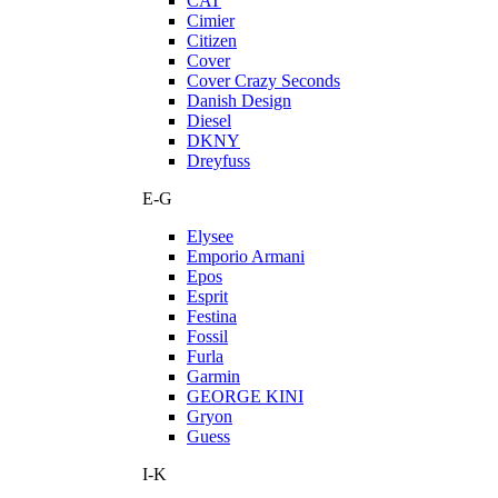
CAT
Cimier
Citizen
Cover
Cover Crazy Seconds
Danish Design
Diesel
DKNY
Dreyfuss
E-G
Elysee
Emporio Armani
Epos
Esprit
Festina
Fossil
Furla
Garmin
GEORGE KINI
Gryon
Guess
I-K