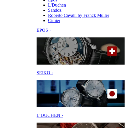
L'Duchen
Sandoz
Roberto Cavalli by Franck Muller
Cimier
EPOS ›
SEIKO ›
L’DUCHEN ›