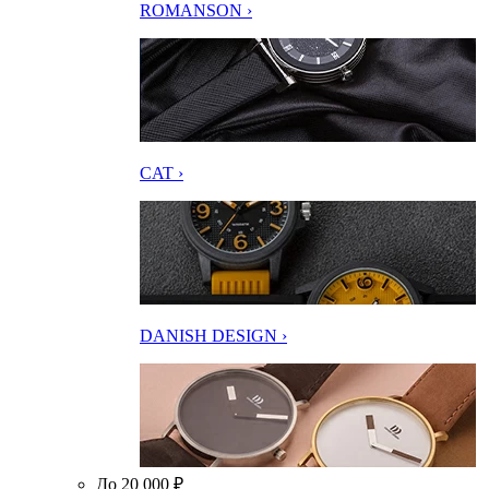
ROMANSON ›
CAT ›
DANISH DESIGN ›
До 20 000 ₽