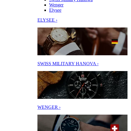
Wenger
Elysee
ELYSEE ›
SWISS MILITARY HANOVA ›
WENGER ›