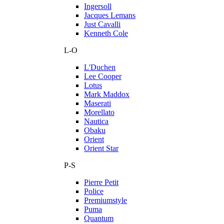
Ingersoll
Jacques Lemans
Just Cavalli
Kenneth Cole
L-O
L'Duchen
Lee Cooper
Lotus
Mark Maddox
Maserati
Morellato
Nautica
Obaku
Orient
Orient Star
P-S
Pierre Petit
Police
Premiumstyle
Puma
Quantum