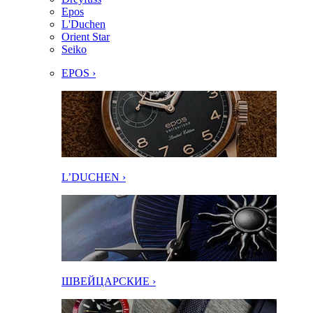
Epos
L'Duchen
Orient Star
Seiko
EPOS ›
L’DUCHEN ›
ШВЕЙЦАРСКИЕ ›