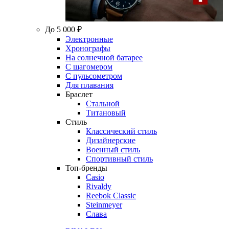
До 5 000 ₽
Электронные
Хронографы
На солнечной батарее
С шагомером
С пульсометром
Для плавания
Браслет
Стальной
Титановый
Стиль
Классический стиль
Дизайнерские
Военный стиль
Спортивный стиль
Топ-бренды
Casio
Rivaldy
Reebok Classic
Steinmeyer
Слава