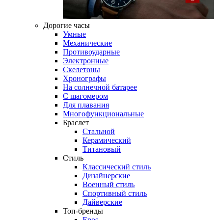
Дорогие часы
Умные
Механические
Противоударные
Электронные
Скелетоны
Хронографы
На солнечной батарее
С шагомером
Для плавания
Многофункциональные
Браслет
Стальной
Керамический
Титановый
Стиль
Классический стиль
Дизайнерские
Военный стиль
Спортивный стиль
Дайверские
Топ-бренды
Epos