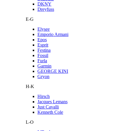
DKNY
Dreyfuss
E-G
Elysee
Emporio Armani
Epos
Esprit
Festina
Fossil
Furla
Garmin
GEORGE KINI
Gryon
H-K
Hirsch
Jacques Lemans
Just Cavalli
Kenneth Cole
L-O