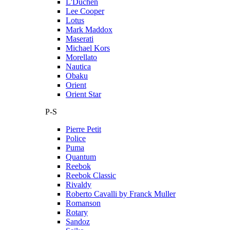
L'Duchen
Lee Cooper
Lotus
Mark Maddox
Maserati
Michael Kors
Morellato
Nautica
Obaku
Orient
Orient Star
P-S
Pierre Petit
Police
Puma
Quantum
Reebok
Reebok Classic
Rivaldy
Roberto Cavalli by Franck Muller
Romanson
Rotary
Sandoz