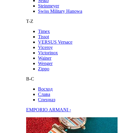
Seiko
Steinmeyer
Swiss Military Hanowa
T-Z
Timex
Tissot
VERSUS Versace
Viceroy
Victorinox
Wainer
Wenger
Zippo
В-С
Восход
Слава
Спецназ
EMPORIO ARMANI ›