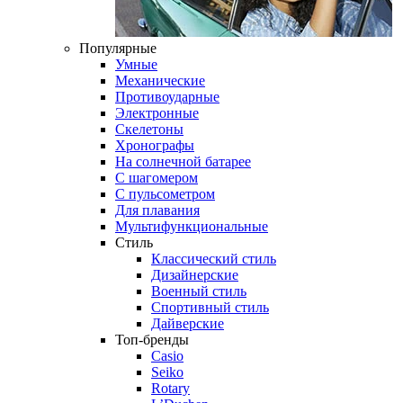
Популярные
Умные
Механические
Противоударные
Электронные
Скелетоны
Хронографы
На солнечной батарее
С шагомером
С пульсометром
Для плавания
Мультифункциональные
Стиль
Классический стиль
Дизайнерские
Военный стиль
Спортивный стиль
Дайверские
Топ-бренды
Casio
Seiko
Rotary