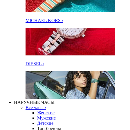
MICHAEL KORS ›
DIESEL ›
НАРУЧНЫЕ ЧАСЫ
Все часы ›
Женские
Мужские
Детские
Топ-бренды