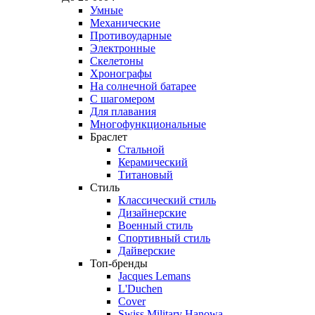
Умные
Механические
Противоударные
Электронные
Скелетоны
Хронографы
На солнечной батарее
С шагомером
Для плавания
Многофункциональные
Браслет
Стальной
Керамический
Титановый
Стиль
Классический стиль
Дизайнерские
Военный стиль
Спортивный стиль
Дайверские
Топ-бренды
Jacques Lemans
L'Duchen
Cover
Swiss Military Hanowa