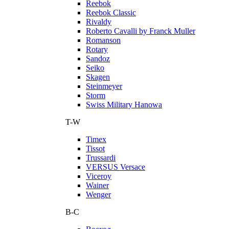
Reebok
Reebok Classic
Rivaldy
Roberto Cavalli by Franck Muller
Romanson
Rotary
Sandoz
Seiko
Skagen
Steinmeyer
Storm
Swiss Military Hanowa
T-W
Timex
Tissot
Trussardi
VERSUS Versace
Viceroy
Wainer
Wenger
В-С