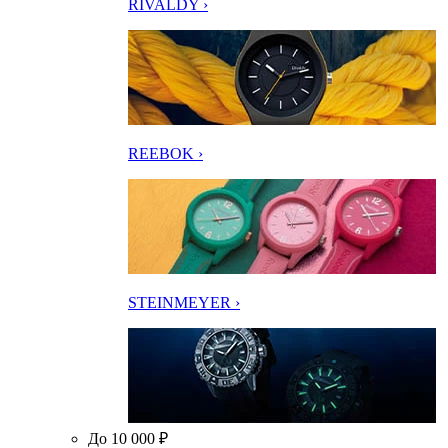
RIVALDY ›
REEBOK ›
STEINMEYER ›
До 10 000 ₽