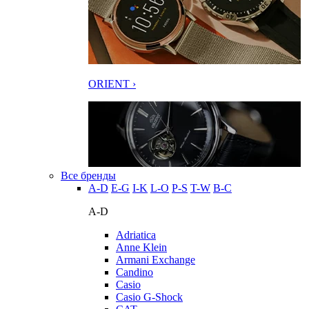
ORIENT ›
Все бренды
A-D
E-G
I-K
L-O
P-S
T-W
В-С
A-D
Adriatica
Anne Klein
Armani Exchange
Candino
Casio
Casio G-Shock