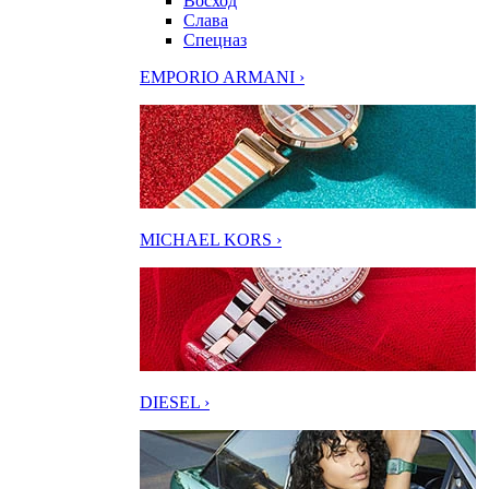
Восход
Слава
Спецназ
EMPORIO ARMANI ›
MICHAEL KORS ›
DIESEL ›