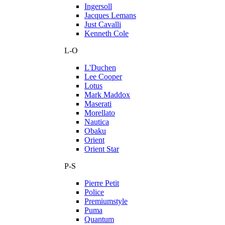
Ingersoll
Jacques Lemans
Just Cavalli
Kenneth Cole
L-O
L'Duchen
Lee Cooper
Lotus
Mark Maddox
Maserati
Morellato
Nautica
Obaku
Orient
Orient Star
P-S
Pierre Petit
Police
Premiumstyle
Puma
Quantum