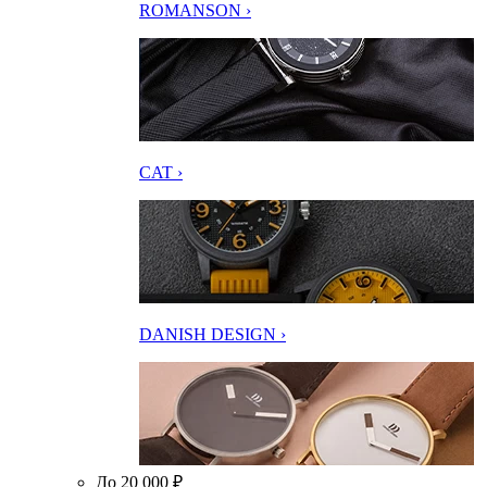
ROMANSON ›
CAT ›
DANISH DESIGN ›
До 20 000 ₽