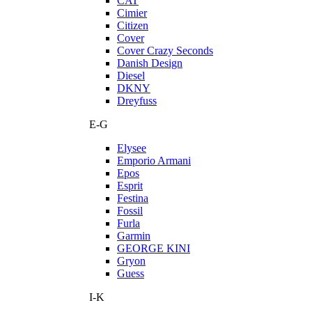
CAT
Cimier
Citizen
Cover
Cover Crazy Seconds
Danish Design
Diesel
DKNY
Dreyfuss
E-G
Elysee
Emporio Armani
Epos
Esprit
Festina
Fossil
Furla
Garmin
GEORGE KINI
Gryon
Guess
I-K