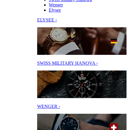
Wenger
Elysee
ELYSEE ›
SWISS MILITARY HANOVA ›
WENGER ›