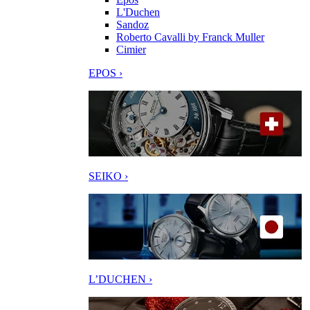
L'Duchen
Sandoz
Roberto Cavalli by Franck Muller
Cimier
EPOS ›
SEIKO ›
L’DUCHEN ›