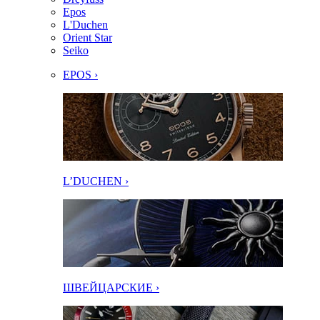
Epos
L'Duchen
Orient Star
Seiko
EPOS ›
L’DUCHEN ›
ШВЕЙЦАРСКИЕ ›