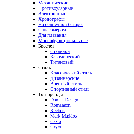
Механические
Противоударные
Электронные
Хронографы
На солнечной батарее
С шагомером
Для плавания
Многофункциональные
Браслет
Стальной
Керамический
Титановый
Стиль
Классический стиль
Дизайнерские
Военный стиль
Спортивный стиль
Топ-бренды
Danish Design
Romanson
Reebok
Mark Maddox
Casio
Gryon