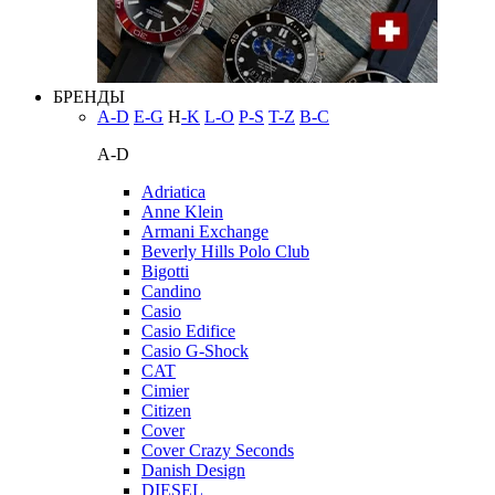
БРЕНДЫ
A-D
E-G
H
-K
L-O
P-S
T-Z
В-С
A-D
Adriatica
Anne Klein
Armani Exchange
Beverly Hills Polo Club
Bigotti
Candino
Casio
Casio Edifice
Casio G-Shock
CAT
Cimier
Citizen
Cover
Cover Crazy Seconds
Danish Design
DIESEL