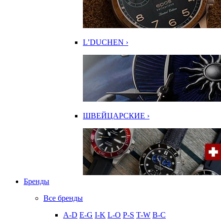
L’DUCHEN ›
ШВЕЙЦАРСКИЕ ›
Бренды
Все бренды
A-D
E-G
I-K
L-O
P-S
T-W
В-С