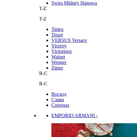
Swiss Military Hanowa
T-Z
T-Z
Timex
Tissot
VERSUS Versace
Viceroy
Victorinox
Wainer
Wenger
Zippo
В-С
В-С
Восход
Слава
Спецназ
EMPORIO ARMANI ›