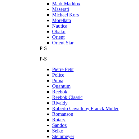
Mark Maddox
Maserati
Michael Kors
Morellato
Nautica
Obaku
Orient
Orient Star
P-S
P-S
Pierre Petit
Police
Puma
Quantum
Reebok
Reebok Classic
Rivaldy
Roberto Cavalli by Franck Muller
Romanson
Rotary
Sandoz
Seiko
Steinmeyer