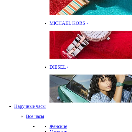
MICHAEL KORS ›
DIESEL ›
Наручные часы
Все часы
Женские
Мужские