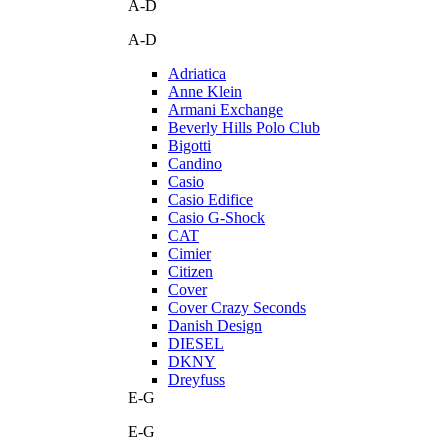
A-D
A-D
Adriatica
Anne Klein
Armani Exchange
Beverly Hills Polo Club
Bigotti
Candino
Casio
Casio Edifice
Casio G-Shock
CAT
Cimier
Citizen
Cover
Cover Crazy Seconds
Danish Design
DIESEL
DKNY
Dreyfuss
E-G
E-G