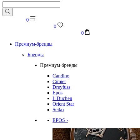
0
0
0
Премиум-бренды
Бренды
Премиум-бренды
Candino
Cimier
Dreyfuss
Epos
L'Duchen
Orient Star
Seiko
EPOS ›