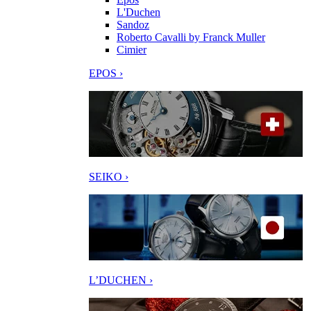
L'Duchen
Sandoz
Roberto Cavalli by Franck Muller
Cimier
EPOS ›
SEIKO ›
L’DUCHEN ›