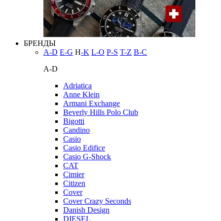
БРЕНДЫ
A-D
E-G
H
-K
L-O
P-S
T-Z
В-С
A-D
Adriatica
Anne Klein
Armani Exchange
Beverly Hills Polo Club
Bigotti
Candino
Casio
Casio Edifice
Casio G-Shock
CAT
Cimier
Citizen
Cover
Cover Crazy Seconds
Danish Design
DIESEL