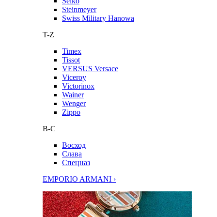
Seiko
Steinmeyer
Swiss Military Hanowa
T-Z
Timex
Tissot
VERSUS Versace
Viceroy
Victorinox
Wainer
Wenger
Zippo
В-С
Восход
Слава
Спецназ
EMPORIO ARMANI ›