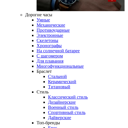
Дорогие часы
Умные
Механические
Противоударные
Электронные
Скелетоны
Хронографы
На солнечной батарее
С шагомером
Для плавания
Многофункциональные
Браслет
Стальной
Керамический
Титановый
Стиль
Классический стиль
Дизайнерские
Военный стиль
Спортивный стиль
Дайверские
Топ-бренды
Epos