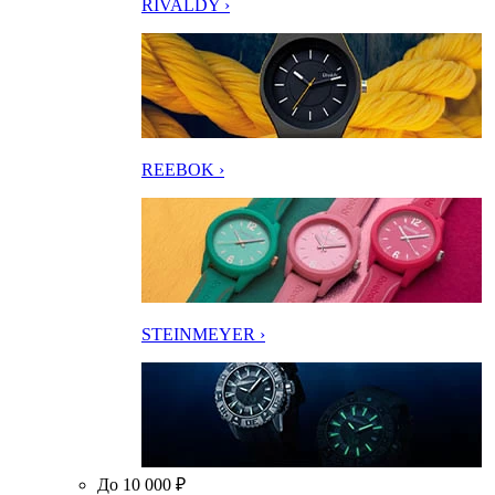
RIVALDY ›
REEBOK ›
STEINMEYER ›
До 10 000 ₽