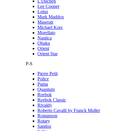
L'Duchen
Lee Cooper
Lotus
Mark Maddox
Maserati
Michael Kors
Morellato
Nautica
Obaku
Orient
Orient Star
P-S
Pierre Petit
Police
Puma
Quantum
Reebok
Reebok Classic
Rivaldy
Roberto Cavalli by Franck Muller
Romanson
Rotary
Sandoz