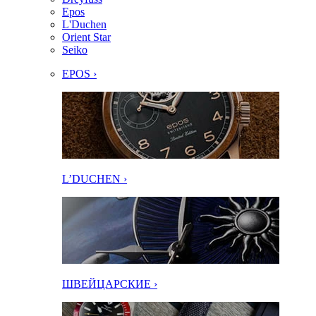
Epos
L'Duchen
Orient Star
Seiko
EPOS ›
L’DUCHEN ›
ШВЕЙЦАРСКИЕ ›