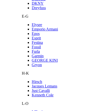
DKNY
Dreyfuss
E-G
Elysee
Emporio Armani
Epos
Esprit
Festina
Fossil
Furla
Garmin
GEORGE KINI
Gryon
H-K
Hirsch
Jacques Lemans
Just Cavalli
Kenneth Cole
L-O