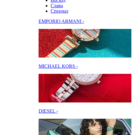
Восход
Слава
Спецназ
EMPORIO ARMANI ›
MICHAEL KORS ›
DIESEL ›