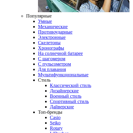
Популярные
Умные
Механические
Противоударные
Электронные
Скелетоны
Хронографы
На солнечной батарее
С шагомером
С пульсометром
Для плавания
Мультифункциональные
Стиль
Классический стиль
Дизайнерские
Военный стиль
Спортивный стиль
Дайверские
Топ-бренды
Casio
Seiko
Rotary