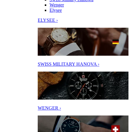
Wenger
Elysee
ELYSEE ›
SWISS MILITARY HANOVA ›
WENGER ›