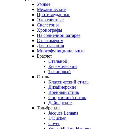
Умные
Механические
Противоударные
Электронные
Скелетоны
Хронографы
На солнечной батарее
С шагомером
Для плавания
Многофункциональные
Браслет
Стальной
Керамический
Титановый
Стиль
Классический стиль
Дизайнерские
Военный стиль
Спортивный стиль
Дайверские
Топ-бренды
Jacques Lemans
L'Duchen
Cover
Swiss Military Hanowa