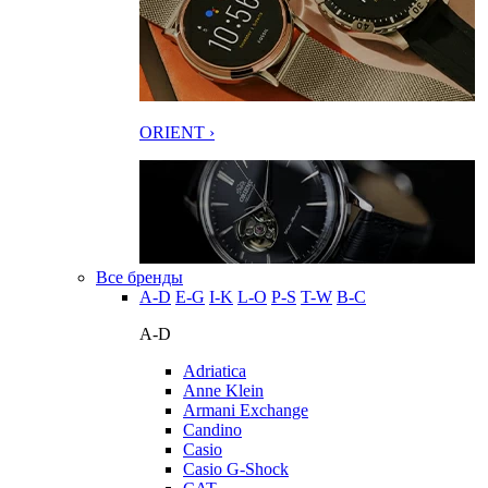
ORIENT ›
Все бренды
A-D
E-G
I-K
L-O
P-S
T-W
В-С
A-D
Adriatica
Anne Klein
Armani Exchange
Candino
Casio
Casio G-Shock