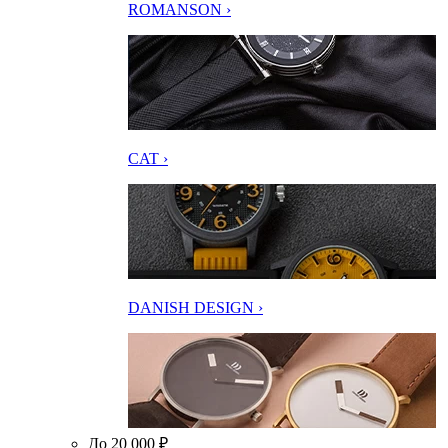
ROMANSON ›
CAT ›
DANISH DESIGN ›
До 20 000 ₽