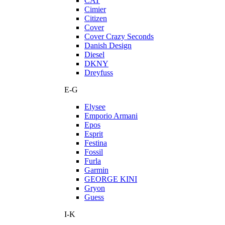
CAT
Cimier
Citizen
Cover
Cover Crazy Seconds
Danish Design
Diesel
DKNY
Dreyfuss
E-G
Elysee
Emporio Armani
Epos
Esprit
Festina
Fossil
Furla
Garmin
GEORGE KINI
Gryon
Guess
I-K