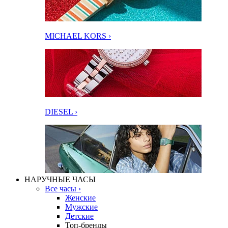
MICHAEL KORS ›
DIESEL ›
НАРУЧНЫЕ ЧАСЫ
Все часы ›
Женские
Мужские
Детские
Топ-бренды