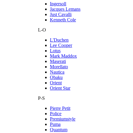
Ingersoll
Jacques Lemans
Just Cavalli
Kenneth Cole
L-O
L'Duchen
Lee Cooper
Lotus
Mark Maddox
Maserati
Morellato
Nautica
Obaku
Orient
Orient Star
P-S
Pierre Petit
Police
Premiumstyle
Puma
Quantum