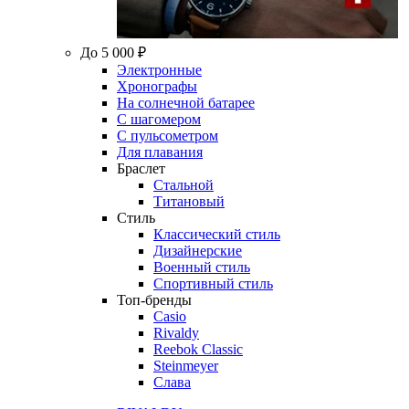
До 5 000 ₽
Электронные
Хронографы
На солнечной батарее
С шагомером
С пульсометром
Для плавания
Браслет
Стальной
Титановый
Стиль
Классический стиль
Дизайнерские
Военный стиль
Спортивный стиль
Топ-бренды
Casio
Rivaldy
Reebok Classic
Steinmeyer
Слава