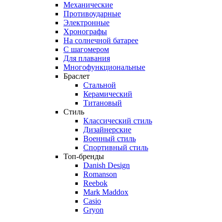
Механические
Противоударные
Электронные
Хронографы
На солнечной батарее
С шагомером
Для плавания
Многофункциональные
Браслет
Стальной
Керамический
Титановый
Стиль
Классический стиль
Дизайнерские
Военный стиль
Спортивный стиль
Топ-бренды
Danish Design
Romanson
Reebok
Mark Maddox
Casio
Gryon