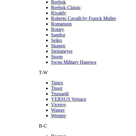
Reebok
Reebok Classic
Rivaldy
Roberto Cavalli by Franck Muller
Romanson
Rotary
Sandoz
Seiko
Skagen
Steinmeyer
Storm
Swiss Military Hanowa
T-W
Timex
Tissot
Trussardi
VERSUS Versace
Viceroy
Wainer
Wenger
В-С