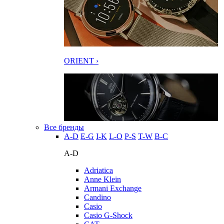
ORIENT ›
Все бренды
A-D
E-G
I-K
L-O
P-S
T-W
В-С
A-D
Adriatica
Anne Klein
Armani Exchange
Candino
Casio
Casio G-Shock