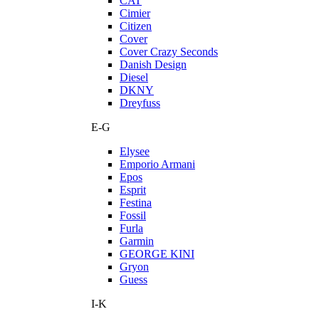
CAT
Cimier
Citizen
Cover
Cover Crazy Seconds
Danish Design
Diesel
DKNY
Dreyfuss
E-G
Elysee
Emporio Armani
Epos
Esprit
Festina
Fossil
Furla
Garmin
GEORGE KINI
Gryon
Guess
I-K