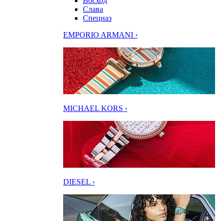
Восход
Слава
Спецназ
EMPORIO ARMANI ›
MICHAEL KORS ›
DIESEL ›