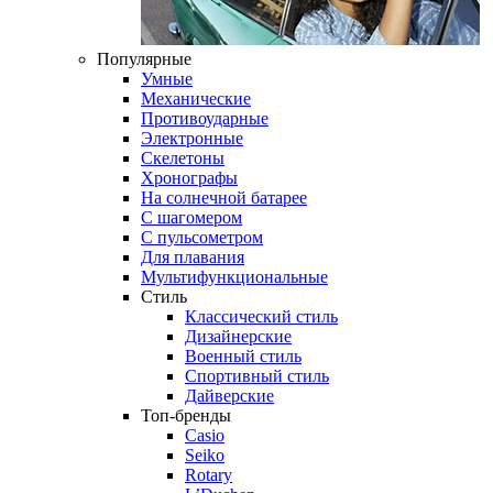
Популярные
Умные
Механические
Противоударные
Электронные
Скелетоны
Хронографы
На солнечной батарее
С шагомером
С пульсометром
Для плавания
Мультифункциональные
Стиль
Классический стиль
Дизайнерские
Военный стиль
Спортивный стиль
Дайверские
Топ-бренды
Casio
Seiko
Rotary