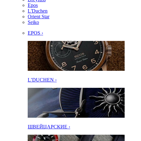
Epos
L'Duchen
Orient Star
Seiko
EPOS ›
L’DUCHEN ›
ШВЕЙЦАРСКИЕ ›