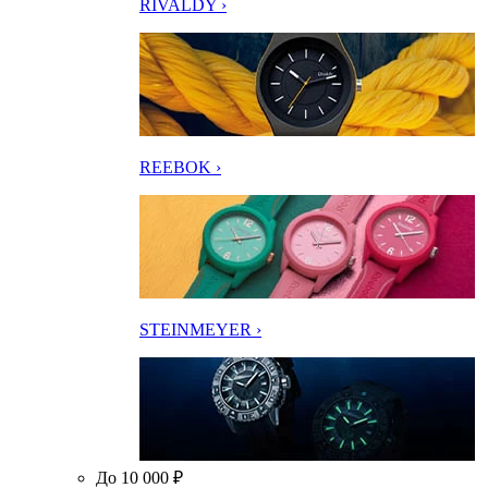
RIVALDY ›
REEBOK ›
STEINMEYER ›
До 10 000 ₽