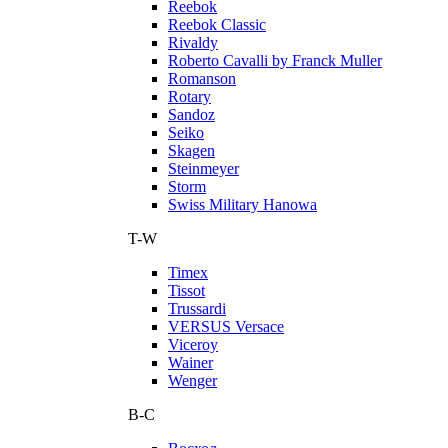
Reebok
Reebok Classic
Rivaldy
Roberto Cavalli by Franck Muller
Romanson
Rotary
Sandoz
Seiko
Skagen
Steinmeyer
Storm
Swiss Military Hanowa
T-W
Timex
Tissot
Trussardi
VERSUS Versace
Viceroy
Wainer
Wenger
В-С