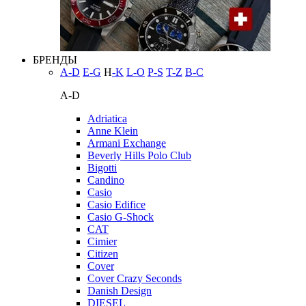
БРЕНДЫ
A-D
E-G
H
-K
L-O
P-S
T-Z
В-С
A-D
Adriatica
Anne Klein
Armani Exchange
Beverly Hills Polo Club
Bigotti
Candino
Casio
Casio Edifice
Casio G-Shock
CAT
Cimier
Citizen
Cover
Cover Crazy Seconds
Danish Design
DIESEL