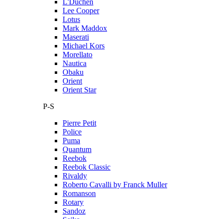
L'Duchen
Lee Cooper
Lotus
Mark Maddox
Maserati
Michael Kors
Morellato
Nautica
Obaku
Orient
Orient Star
P-S
Pierre Petit
Police
Puma
Quantum
Reebok
Reebok Classic
Rivaldy
Roberto Cavalli by Franck Muller
Romanson
Rotary
Sandoz