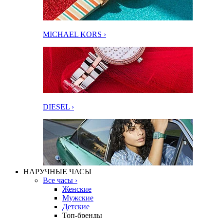
MICHAEL KORS ›
DIESEL ›
НАРУЧНЫЕ ЧАСЫ
Все часы ›
Женские
Мужские
Детские
Топ-бренды