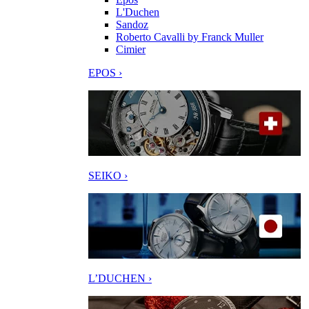
L'Duchen
Sandoz
Roberto Cavalli by Franck Muller
Cimier
EPOS ›
SEIKO ›
L’DUCHEN ›