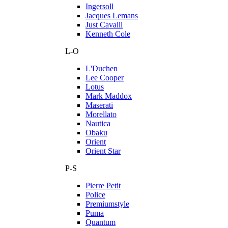
Ingersoll
Jacques Lemans
Just Cavalli
Kenneth Cole
L-O
L'Duchen
Lee Cooper
Lotus
Mark Maddox
Maserati
Morellato
Nautica
Obaku
Orient
Orient Star
P-S
Pierre Petit
Police
Premiumstyle
Puma
Quantum