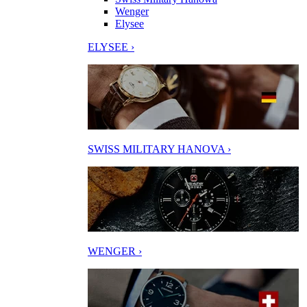
Wenger
Elysee
ELYSEE ›
SWISS MILITARY HANOVA ›
WENGER ›