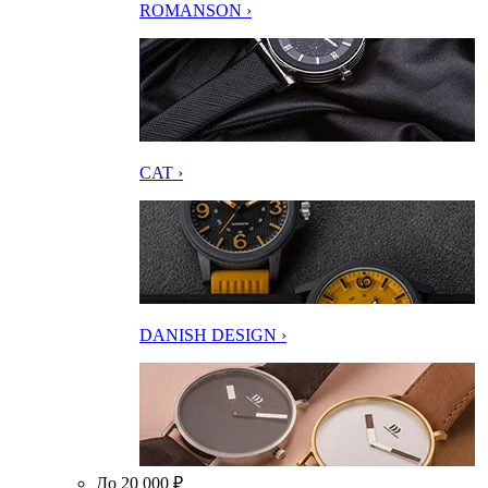
ROMANSON ›
CAT ›
DANISH DESIGN ›
До 20 000 ₽