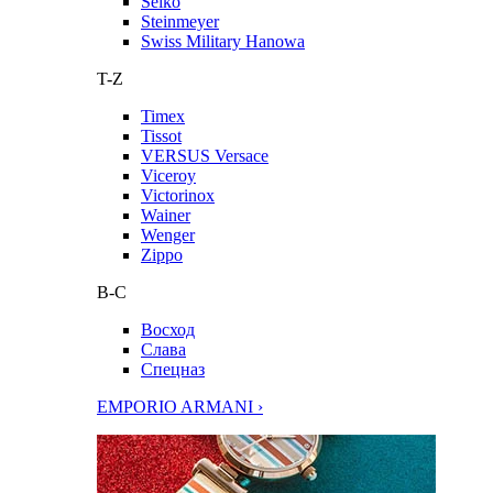
Seiko
Steinmeyer
Swiss Military Hanowa
T-Z
Timex
Tissot
VERSUS Versace
Viceroy
Victorinox
Wainer
Wenger
Zippo
В-С
Восход
Слава
Спецназ
EMPORIO ARMANI ›