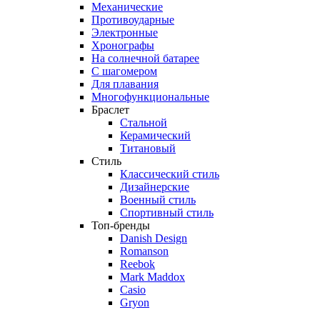
Механические
Противоударные
Электронные
Хронографы
На солнечной батарее
С шагомером
Для плавания
Многофункциональные
Браслет
Стальной
Керамический
Титановый
Стиль
Классический стиль
Дизайнерские
Военный стиль
Спортивный стиль
Топ-бренды
Danish Design
Romanson
Reebok
Mark Maddox
Casio
Gryon