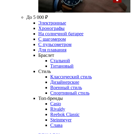
До 5 000 ₽
Электронные
Хронографы
На солнечной батарее
С шагомером
С пульсометром
Для плавания
Браслет
Стальной
Титановый
Стиль
Классический стиль
Дизайнерские
Военный стиль
Спортивный стиль
Топ-бренды
Casio
Rivaldy
Reebok Classic
Steinmeyer
Слава