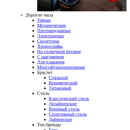
Дорогие часы
Умные
Механические
Противоударные
Электронные
Скелетоны
Хронографы
На солнечной батарее
С шагомером
Для плавания
Многофункциональные
Браслет
Стальной
Керамический
Титановый
Стиль
Классический стиль
Дизайнерские
Военный стиль
Спортивный стиль
Дайверские
Топ-бренды
Epos