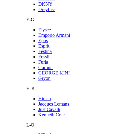
DKNY
Dreyfuss
E-G
Elysee
Emporio Armani
Epos
Esprit
Festina
Fossil
Furla
Garmin
GEORGE KINI
Gryon
H-K
Hirsch
Jacques Lemans
Just Cavalli
Kenneth Cole
L-O