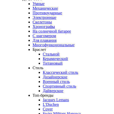
Умные
Механические
Противоударные
Электронные
Скелетоны
Хронографы
На солнечной батарее
С шагомером
Для плавания
Многофункциональные
Браслет
Стальной
Керамический
Титановый
Стиль
Классический стиль
Дизайнерские
Военный стиль
Спортивный стиль
Дайверские
Топ-бренды
Jacques Lemans
L'Duchen
Cover
Swiss Military Hanowa