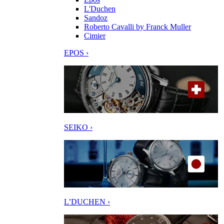
L'Duchen
Sandoz
Roberto Cavalli by Franck Muller
Cimier
EPOS ›
SEIKO ›
L’DUCHEN ›