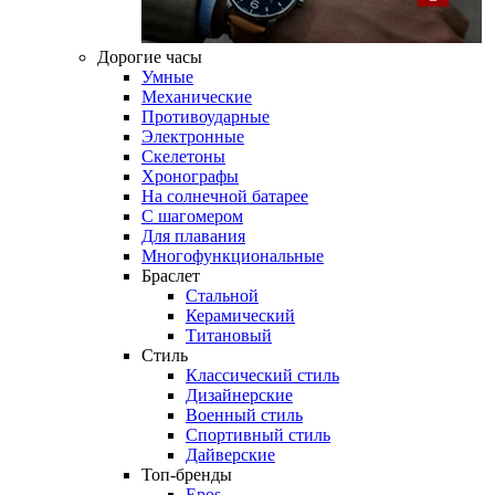
Дорогие часы
Умные
Механические
Противоударные
Электронные
Скелетоны
Хронографы
На солнечной батарее
С шагомером
Для плавания
Многофункциональные
Браслет
Стальной
Керамический
Титановый
Стиль
Классический стиль
Дизайнерские
Военный стиль
Спортивный стиль
Дайверские
Топ-бренды
Epos