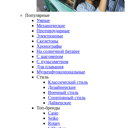
Популярные
Умные
Механические
Противоударные
Электронные
Скелетоны
Хронографы
На солнечной батарее
С шагомером
С пульсометром
Для плавания
Мультифункциональные
Стиль
Классический стиль
Дизайнерские
Военный стиль
Спортивный стиль
Дайверские
Топ-бренды
Casio
Seiko
Rotary