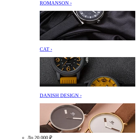
ROMANSON ›
CAT ›
DANISH DESIGN ›
До 20 000 ₽