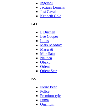
Ingersoll
Jacques Lemans
Just Cavalli
Kenneth Cole
L-O
L'Duchen
Lee Cooper
Lotus
Mark Maddox
Maserati
Morellato
Nautica
Obaku
Orient
Orient Star
P-S
Pierre Petit
Police
Premiumstyle
Puma
Quantum