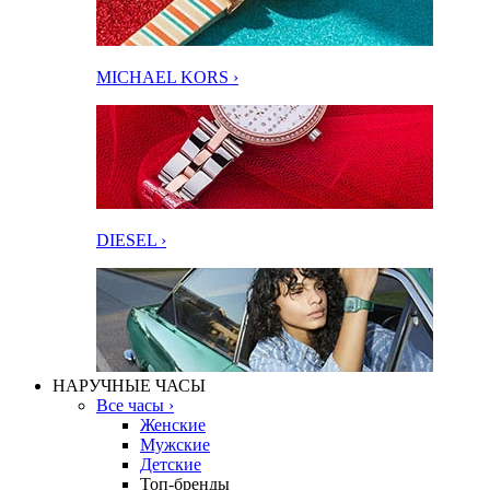
MICHAEL KORS ›
DIESEL ›
НАРУЧНЫЕ ЧАСЫ
Все часы ›
Женские
Мужские
Детские
Топ-бренды