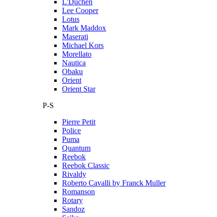
L'Duchen
Lee Cooper
Lotus
Mark Maddox
Maserati
Michael Kors
Morellato
Nautica
Obaku
Orient
Orient Star
P-S
Pierre Petit
Police
Puma
Quantum
Reebok
Reebok Classic
Rivaldy
Roberto Cavalli by Franck Muller
Romanson
Rotary
Sandoz