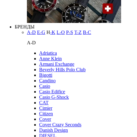
БРЕНДЫ
A-D
E-G
H
-K
L-O
P-S
T-Z
В-С
A-D
Adriatica
Anne Klein
Armani Exchange
Beverly Hills Polo Club
Bigotti
Candino
Casio
Casio Edifice
Casio G-Shock
CAT
Cimier
Citizen
Cover
Cover Crazy Seconds
Danish Design
DIESEL