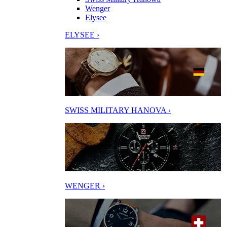
Wenger
Elysee
ELYSEE ›
SWISS MILITARY HANOVA ›
WENGER ›