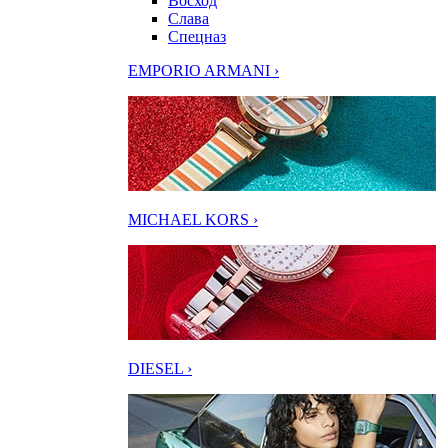
Восход
Слава
Спецназ
EMPORIO ARMANI ›
MICHAEL KORS ›
DIESEL ›