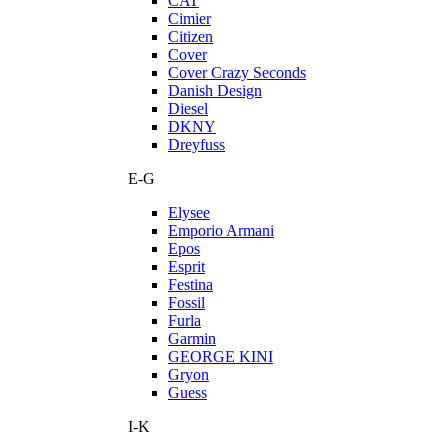
CAT
Cimier
Citizen
Cover
Cover Crazy Seconds
Danish Design
Diesel
DKNY
Dreyfuss
E-G
Elysee
Emporio Armani
Epos
Esprit
Festina
Fossil
Furla
Garmin
GEORGE KINI
Gryon
Guess
I-K