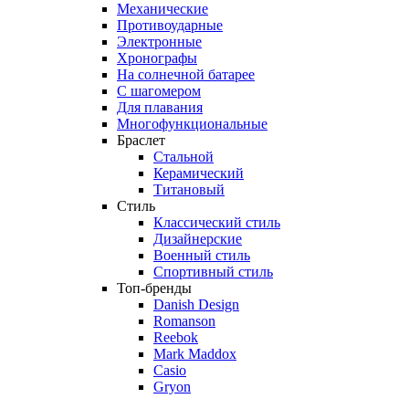
Механические
Противоударные
Электронные
Хронографы
На солнечной батарее
С шагомером
Для плавания
Многофункциональные
Браслет
Стальной
Керамический
Титановый
Стиль
Классический стиль
Дизайнерские
Военный стиль
Спортивный стиль
Топ-бренды
Danish Design
Romanson
Reebok
Mark Maddox
Casio
Gryon