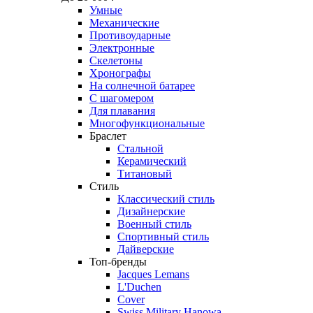
Умные
Механические
Противоударные
Электронные
Скелетоны
Хронографы
На солнечной батарее
С шагомером
Для плавания
Многофункциональные
Браслет
Стальной
Керамический
Титановый
Стиль
Классический стиль
Дизайнерские
Военный стиль
Спортивный стиль
Дайверские
Топ-бренды
Jacques Lemans
L'Duchen
Cover
Swiss Military Hanowa