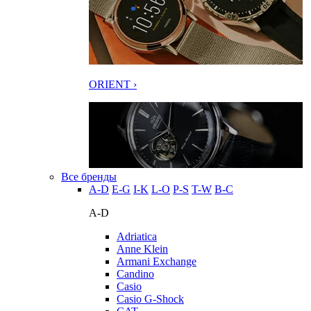
ORIENT ›
Все бренды
A-D
E-G
I-K
L-O
P-S
T-W
В-С
A-D
Adriatica
Anne Klein
Armani Exchange
Candino
Casio
Casio G-Shock