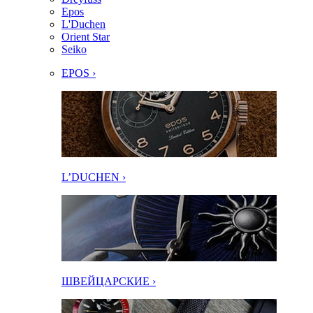
Epos
L'Duchen
Orient Star
Seiko
EPOS ›
L’DUCHEN ›
ШВЕЙЦАРСКИЕ ›