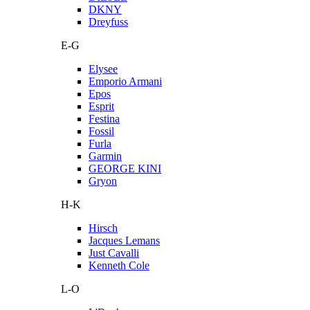
DKNY
Dreyfuss
E-G
Elysee
Emporio Armani
Epos
Esprit
Festina
Fossil
Furla
Garmin
GEORGE KINI
Gryon
H-K
Hirsch
Jacques Lemans
Just Cavalli
Kenneth Cole
L-O