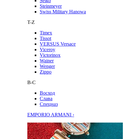
Seiko
Steinmeyer
Swiss Military Hanowa
T-Z
Timex
Tissot
VERSUS Versace
Viceroy
Victorinox
Wainer
Wenger
Zippo
В-С
Восход
Слава
Спецназ
EMPORIO ARMANI ›