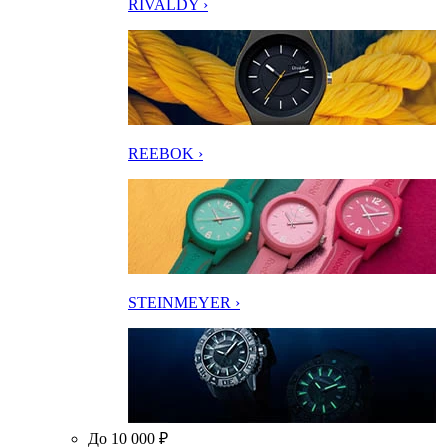
RIVALDY ›
REEBOK ›
STEINMEYER ›
До 10 000 ₽