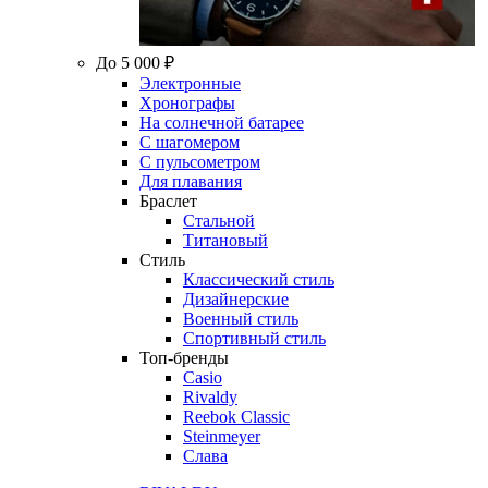
До 5 000 ₽
Электронные
Хронографы
На солнечной батарее
С шагомером
С пульсометром
Для плавания
Браслет
Стальной
Титановый
Стиль
Классический стиль
Дизайнерские
Военный стиль
Спортивный стиль
Топ-бренды
Casio
Rivaldy
Reebok Classic
Steinmeyer
Слава