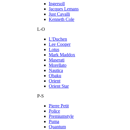
Ingersoll
Jacques Lemans
Just Cavalli
Kenneth Cole
L-O
L'Duchen
Lee Cooper
Lotus
Mark Maddox
Maserati
Morellato
Nautica
Obaku
Orient
Orient Star
P-S
Pierre Petit
Police
Premiumstyle
Puma
Quantum