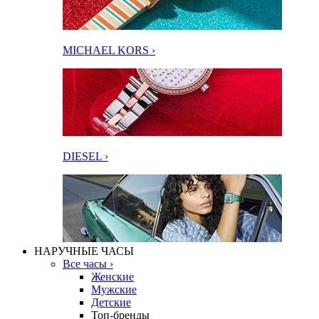
MICHAEL KORS ›
DIESEL ›
НАРУЧНЫЕ ЧАСЫ
Все часы ›
Женские
Мужские
Детские
Топ-бренды