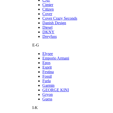
CAT
Cimier
Citizen
Cover
Cover Crazy Seconds
Danish Design
Diesel
DKNY
Dreyfuss
E-G
Elysee
Emporio Armani
Epos
Esprit
Festina
Fossil
Furla
Garmin
GEORGE KINI
Gryon
Guess
I-K