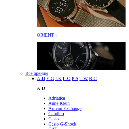
ORIENT ›
Все бренды
A-D
E-G
I-K
L-O
P-S
T-W
В-С
A-D
Adriatica
Anne Klein
Armani Exchange
Candino
Casio
Casio G-Shock