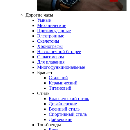
Дорогие часы
Умные
Механические
Противоударные
Электронные
Скелетоны
Хронографы
На солнечной батарее
С шагомером
Для плавания
Многофункциональные
Браслет
Стальной
Керамический
Титановый
Стиль
Классический стиль
Дизайнерские
Военный стиль
Спортивный стиль
Дайверские
Топ-бренды
Epos