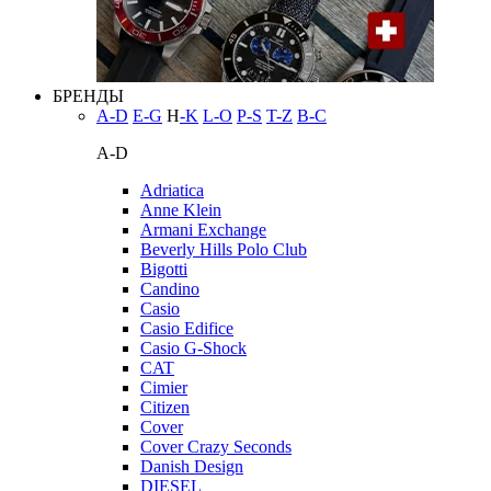
БРЕНДЫ
A-D
E-G
H
-K
L-O
P-S
T-Z
В-С
A-D
Adriatica
Anne Klein
Armani Exchange
Beverly Hills Polo Club
Bigotti
Candino
Casio
Casio Edifice
Casio G-Shock
CAT
Cimier
Citizen
Cover
Cover Crazy Seconds
Danish Design
DIESEL