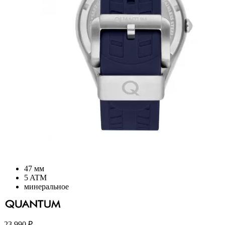
47 мм
5 ATM
минеральное
23 990
₽