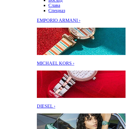
Восход
Слава
Спецназ
EMPORIO ARMANI ›
MICHAEL KORS ›
DIESEL ›