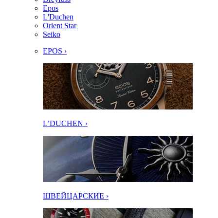
Epos
L'Duchen
Orient Star
Seiko
EPOS ›
L’DUCHEN ›
ШВЕЙЦАРСКИЕ ›