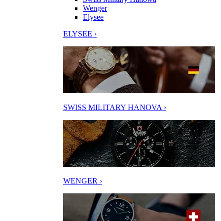
Wenger
Elysee
ELYSEE ›
SWISS MILITARY HANOVA ›
WENGER ›