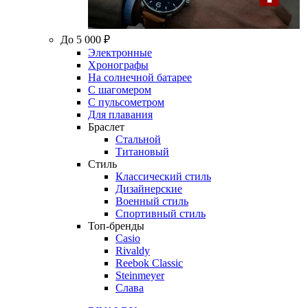
До 5 000 ₽
Электронные
Хронографы
На солнечной батарее
С шагомером
С пульсометром
Для плавания
Браслет
Стальной
Титановый
Стиль
Классический стиль
Дизайнерские
Военный стиль
Спортивный стиль
Топ-бренды
Casio
Rivaldy
Reebok Classic
Steinmeyer
Слава