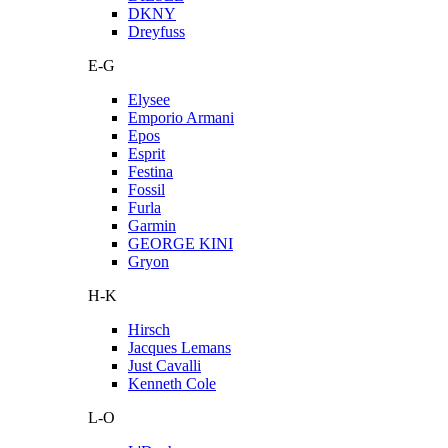
DKNY
Dreyfuss
E-G
Elysee
Emporio Armani
Epos
Esprit
Festina
Fossil
Furla
Garmin
GEORGE KINI
Gryon
H-K
Hirsch
Jacques Lemans
Just Cavalli
Kenneth Cole
L-O