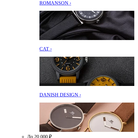
ROMANSON ›
CAT ›
DANISH DESIGN ›
До 20 000 ₽