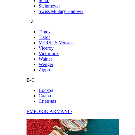
Seiko
Steinmeyer
Swiss Military Hanowa
T-Z
Timex
Tissot
VERSUS Versace
Viceroy
Victorinox
Wainer
Wenger
Zippo
В-С
Восход
Слава
Спецназ
EMPORIO ARMANI ›