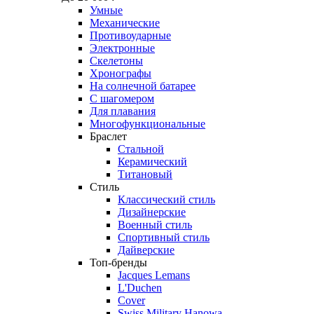
Умные
Механические
Противоударные
Электронные
Скелетоны
Хронографы
На солнечной батарее
С шагомером
Для плавания
Многофункциональные
Браслет
Стальной
Керамический
Титановый
Стиль
Классический стиль
Дизайнерские
Военный стиль
Спортивный стиль
Дайверские
Топ-бренды
Jacques Lemans
L'Duchen
Cover
Swiss Military Hanowa