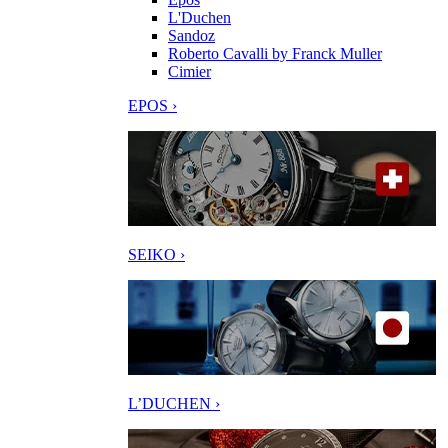
L'Duchen
Sandoz
Roberto Cavalli by Franck Muller
Cimier
EPOS ›
SEIKO ›
L’DUCHEN ›