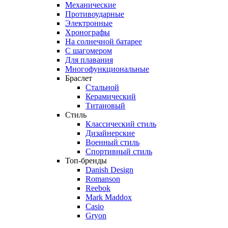
Механические
Противоударные
Электронные
Хронографы
На солнечной батарее
С шагомером
Для плавания
Многофункциональные
Браслет
Стальной
Керамический
Титановый
Стиль
Классический стиль
Дизайнерские
Военный стиль
Спортивный стиль
Топ-бренды
Danish Design
Romanson
Reebok
Mark Maddox
Casio
Gryon