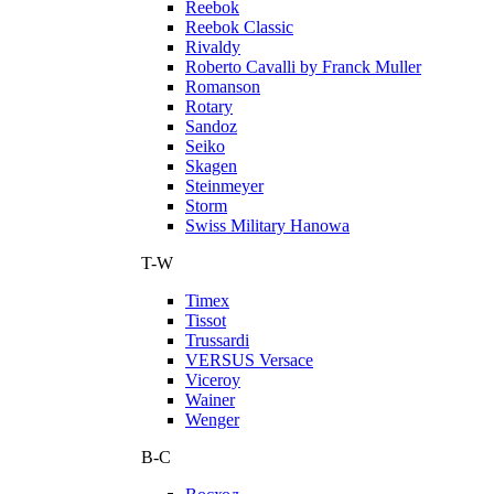
Reebok
Reebok Classic
Rivaldy
Roberto Cavalli by Franck Muller
Romanson
Rotary
Sandoz
Seiko
Skagen
Steinmeyer
Storm
Swiss Military Hanowa
T-W
Timex
Tissot
Trussardi
VERSUS Versace
Viceroy
Wainer
Wenger
В-С