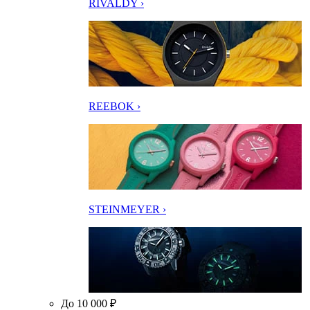
RIVALDY ›
REEBOK ›
STEINMEYER ›
До 10 000 ₽