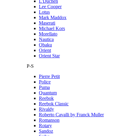
L'Duchen
Lee Cooper
Lotus
Mark Maddox
Maserati
Michael Kors
Morellato
Nautica
Obaku
Orient
Orient Star
P-S
Pierre Petit
Police
Puma
Quantum
Reebok
Reebok Classic
Rivaldy
Roberto Cavalli by Franck Muller
Romanson
Rotary
Sandoz