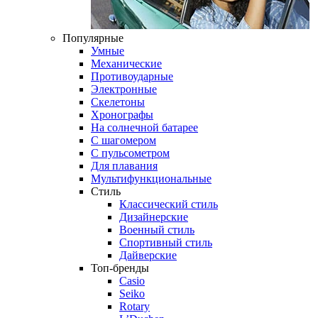
Популярные
Умные
Механические
Противоударные
Электронные
Скелетоны
Хронографы
На солнечной батарее
С шагомером
С пульсометром
Для плавания
Мультифункциональные
Стиль
Классический стиль
Дизайнерские
Военный стиль
Спортивный стиль
Дайверские
Топ-бренды
Casio
Seiko
Rotary