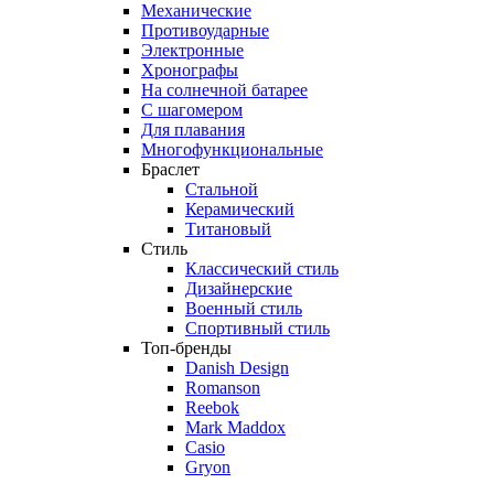
Механические
Противоударные
Электронные
Хронографы
На солнечной батарее
С шагомером
Для плавания
Многофункциональные
Браслет
Стальной
Керамический
Титановый
Стиль
Классический стиль
Дизайнерские
Военный стиль
Спортивный стиль
Топ-бренды
Danish Design
Romanson
Reebok
Mark Maddox
Casio
Gryon