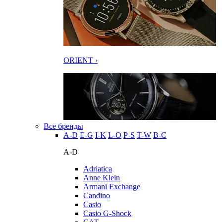
ORIENT ›
Все бренды
A-D
E-G
I-K
L-O
P-S
T-W
В-С
A-D
Adriatica
Anne Klein
Armani Exchange
Candino
Casio
Casio G-Shock