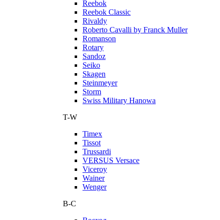
Reebok
Reebok Classic
Rivaldy
Roberto Cavalli by Franck Muller
Romanson
Rotary
Sandoz
Seiko
Skagen
Steinmeyer
Storm
Swiss Military Hanowa
T-W
Timex
Tissot
Trussardi
VERSUS Versace
Viceroy
Wainer
Wenger
В-С