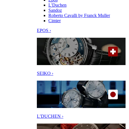
L'Duchen
Sandoz
Roberto Cavalli by Franck Muller
Cimier
EPOS ›
SEIKO ›
L’DUCHEN ›