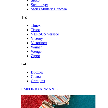
Seiko
Steinmeyer
Swiss Military Hanowa
T-Z
Timex
Tissot
VERSUS Versace
Viceroy
Victorinox
Wainer
Wenger
Zippo
В-С
Восход
Слава
Спецназ
EMPORIO ARMANI ›