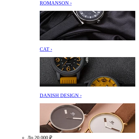
ROMANSON ›
CAT ›
DANISH DESIGN ›
До 20 000 ₽