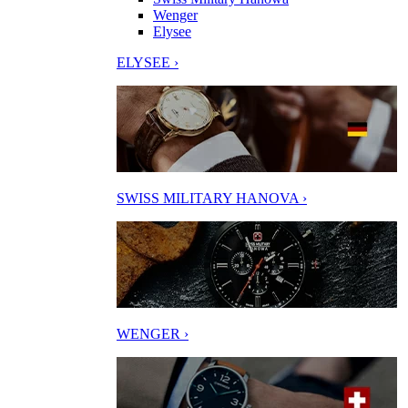
Wenger
Elysee
ELYSEE ›
SWISS MILITARY HANOVA ›
WENGER ›