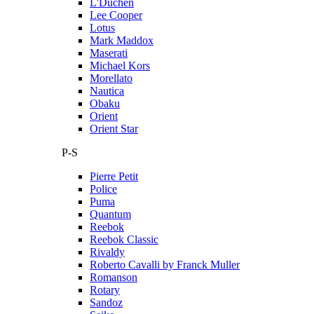
L'Duchen
Lee Cooper
Lotus
Mark Maddox
Maserati
Michael Kors
Morellato
Nautica
Obaku
Orient
Orient Star
P-S
Pierre Petit
Police
Puma
Quantum
Reebok
Reebok Classic
Rivaldy
Roberto Cavalli by Franck Muller
Romanson
Rotary
Sandoz