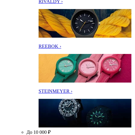
RIVALDY ›
REEBOK ›
STEINMEYER ›
До 10 000 ₽