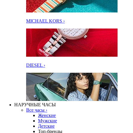
MICHAEL KORS ›
DIESEL ›
НАРУЧНЫЕ ЧАСЫ
Все часы ›
Женские
Мужские
Детские
Топ-бренды