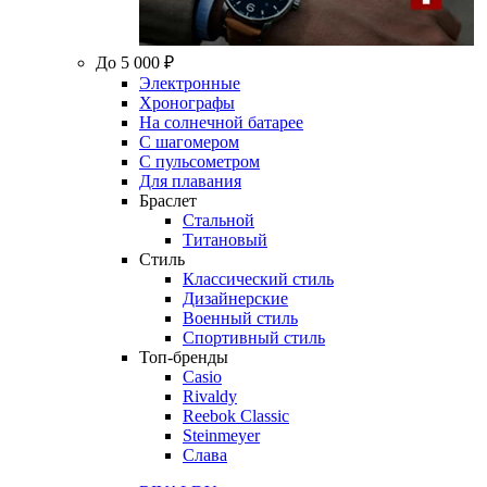
До 5 000 ₽
Электронные
Хронографы
На солнечной батарее
С шагомером
С пульсометром
Для плавания
Браслет
Стальной
Титановый
Стиль
Классический стиль
Дизайнерские
Военный стиль
Спортивный стиль
Топ-бренды
Casio
Rivaldy
Reebok Classic
Steinmeyer
Слава