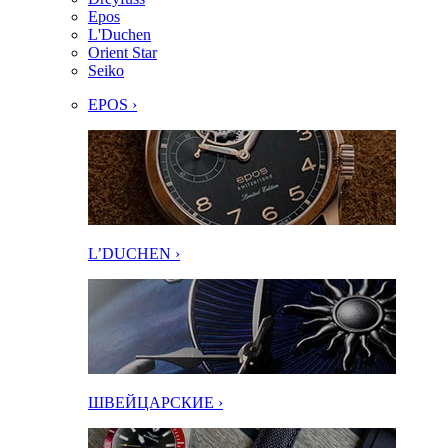
Epos
L'Duchen
Orient Star
Seiko
EPOS ›
L’DUCHEN ›
ШВЕЙЦАРСКИЕ ›