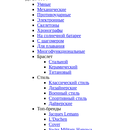
Умные
Механические
Противоударные
Электронные
Скелетоны
Хронографы
На солнечной батарее
С шагомером
Для плавания
Многофункциональные
Браслет
Стальной
Керамический
Титановый
Стиль
Классический стиль
Дизайнерские
Военный стиль
Спортивный стиль
Дайверские
Топ-бренды
Jacques Lemans
L'Duchen
Cover
Swiss Military Hanowa