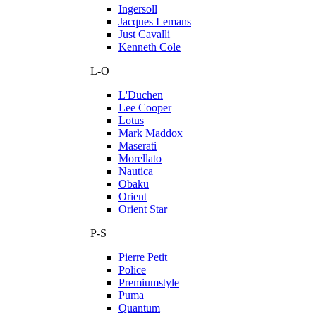
Ingersoll
Jacques Lemans
Just Cavalli
Kenneth Cole
L-O
L'Duchen
Lee Cooper
Lotus
Mark Maddox
Maserati
Morellato
Nautica
Obaku
Orient
Orient Star
P-S
Pierre Petit
Police
Premiumstyle
Puma
Quantum