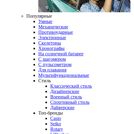
Популярные
Умные
Механические
Противоударные
Электронные
Скелетоны
Хронографы
На солнечной батарее
С шагомером
С пульсометром
Для плавания
Мультифункциональные
Стиль
Классический стиль
Дизайнерские
Военный стиль
Спортивный стиль
Дайверские
Топ-бренды
Casio
Seiko
Rotary