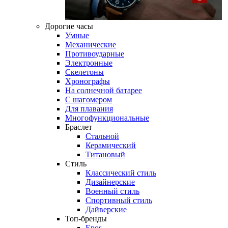
Дорогие часы
Умные
Механические
Противоударные
Электронные
Скелетоны
Хронографы
На солнечной батарее
С шагомером
Для плавания
Многофункциональные
Браслет
Стальной
Керамический
Титановый
Стиль
Классический стиль
Дизайнерские
Военный стиль
Спортивный стиль
Дайверские
Топ-бренды
Epos