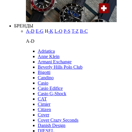
БРЕНДЫ
A-D
E-G
H
-K
L-O
P-S
T-Z
В-С
A-D
Adriatica
Anne Klein
Armani Exchange
Beverly Hills Polo Club
Bigotti
Candino
Casio
Casio Edifice
Casio G-Shock
CAT
Cimier
Citizen
Cover
Cover Crazy Seconds
Danish Design
DIESEL