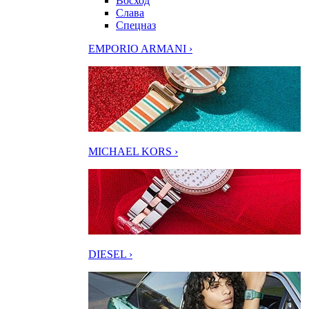
Восход
Слава
Спецназ
EMPORIO ARMANI ›
MICHAEL KORS ›
DIESEL ›