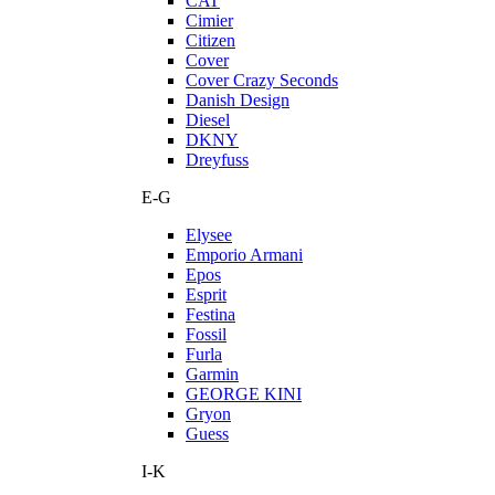
CAT
Cimier
Citizen
Cover
Cover Crazy Seconds
Danish Design
Diesel
DKNY
Dreyfuss
E-G
Elysee
Emporio Armani
Epos
Esprit
Festina
Fossil
Furla
Garmin
GEORGE KINI
Gryon
Guess
I-K