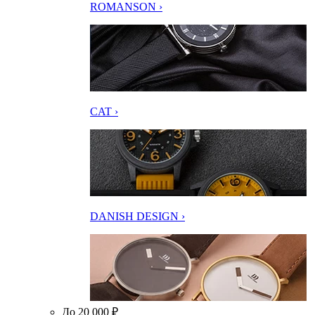
ROMANSON ›
CAT ›
DANISH DESIGN ›
До 20 000 ₽