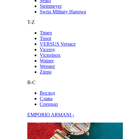
Seiko
Steinmeyer
Swiss Military Hanowa
T-Z
Timex
Tissot
VERSUS Versace
Viceroy
Victorinox
Wainer
Wenger
Zippo
В-С
Восход
Слава
Спецназ
EMPORIO ARMANI ›