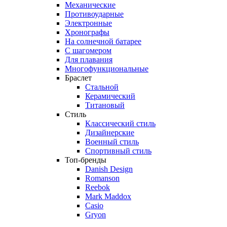
Механические
Противоударные
Электронные
Хронографы
На солнечной батарее
С шагомером
Для плавания
Многофункциональные
Браслет
Стальной
Керамический
Титановый
Стиль
Классический стиль
Дизайнерские
Военный стиль
Спортивный стиль
Топ-бренды
Danish Design
Romanson
Reebok
Mark Maddox
Casio
Gryon