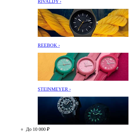
RIVALDY ›
REEBOK ›
STEINMEYER ›
До 10 000 ₽