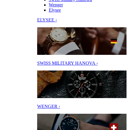
Wenger
Elysee
ELYSEE ›
SWISS MILITARY HANOVA ›
WENGER ›