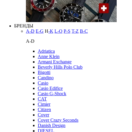
БРЕНДЫ
A-D
E-G
H
-K
L-O
P-S
T-Z
В-С
A-D
Adriatica
Anne Klein
Armani Exchange
Beverly Hills Polo Club
Bigotti
Candino
Casio
Casio Edifice
Casio G-Shock
CAT
Cimier
Citizen
Cover
Cover Crazy Seconds
Danish Design
DIESEL