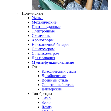
Популярные
Умные
Механические
Противоударные
Электронные
Скелетоны
Хронографы
На солнечной батарее
С шагомером
С пульсометром
Для плавания
Мультифункциональные
Стиль
Классический стиль
Дизайнерские
Военный стиль
Спортивный стиль
Дайверские
Топ-бренды
Casio
Seiko
Rotary