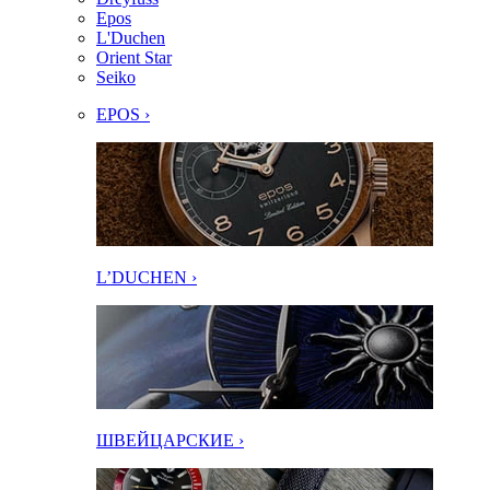
Epos
L'Duchen
Orient Star
Seiko
EPOS ›
L’DUCHEN ›
ШВЕЙЦАРСКИЕ ›