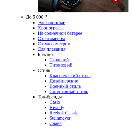
До 5 000 ₽
Электронные
Хронографы
На солнечной батарее
С шагомером
С пульсометром
Для плавания
Браслет
Стальной
Титановый
Стиль
Классический стиль
Дизайнерские
Военный стиль
Спортивный стиль
Топ-бренды
Casio
Rivaldy
Reebok Classic
Steinmeyer
Слава