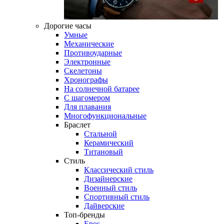
Дорогие часы
Умные
Механические
Противоударные
Электронные
Скелетоны
Хронографы
На солнечной батарее
С шагомером
Для плавания
Многофункциональные
Браслет
Стальной
Керамический
Титановый
Стиль
Классический стиль
Дизайнерские
Военный стиль
Спортивный стиль
Дайверские
Топ-бренды
Epos