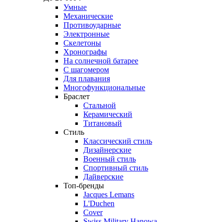
Умные
Механические
Противоударные
Электронные
Скелетоны
Хронографы
На солнечной батарее
С шагомером
Для плавания
Многофункциональные
Браслет
Стальной
Керамический
Титановый
Стиль
Классический стиль
Дизайнерские
Военный стиль
Спортивный стиль
Дайверские
Топ-бренды
Jacques Lemans
L'Duchen
Cover
Swiss Military Hanowa