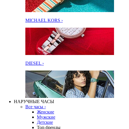
MICHAEL KORS ›
DIESEL ›
НАРУЧНЫЕ ЧАСЫ
Все часы ›
Женские
Мужские
Детские
Топ-бренды