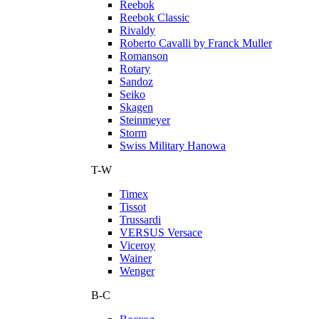
Reebok
Reebok Classic
Rivaldy
Roberto Cavalli by Franck Muller
Romanson
Rotary
Sandoz
Seiko
Skagen
Steinmeyer
Storm
Swiss Military Hanowa
T-W
Timex
Tissot
Trussardi
VERSUS Versace
Viceroy
Wainer
Wenger
В-С