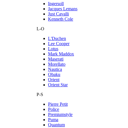
Ingersoll
Jacques Lemans
Just Cavalli
Kenneth Cole
L-O
L'Duchen
Lee Cooper
Lotus
Mark Maddox
Maserati
Morellato
Nautica
Obaku
Orient
Orient Star
P-S
Pierre Petit
Police
Premiumstyle
Puma
Quantum