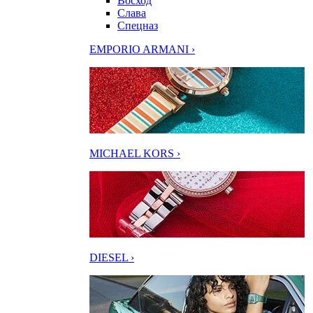
Восход
Слава
Спецназ
EMPORIO ARMANI ›
MICHAEL KORS ›
DIESEL ›