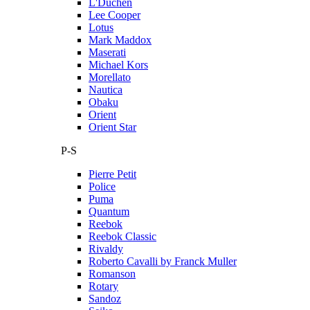
L'Duchen
Lee Cooper
Lotus
Mark Maddox
Maserati
Michael Kors
Morellato
Nautica
Obaku
Orient
Orient Star
P-S
Pierre Petit
Police
Puma
Quantum
Reebok
Reebok Classic
Rivaldy
Roberto Cavalli by Franck Muller
Romanson
Rotary
Sandoz