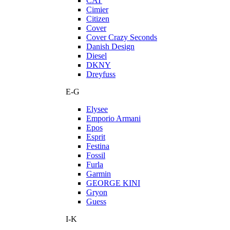
CAT
Cimier
Citizen
Cover
Cover Crazy Seconds
Danish Design
Diesel
DKNY
Dreyfuss
E-G
Elysee
Emporio Armani
Epos
Esprit
Festina
Fossil
Furla
Garmin
GEORGE KINI
Gryon
Guess
I-K