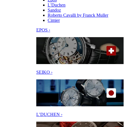
L'Duchen
Sandoz
Roberto Cavalli by Franck Muller
Cimier
EPOS ›
SEIKO ›
L’DUCHEN ›