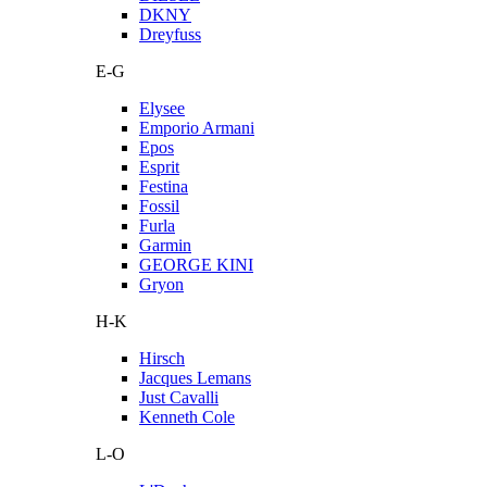
DKNY
Dreyfuss
E-G
Elysee
Emporio Armani
Epos
Esprit
Festina
Fossil
Furla
Garmin
GEORGE KINI
Gryon
H-K
Hirsch
Jacques Lemans
Just Cavalli
Kenneth Cole
L-O