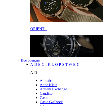
ORIENT ›
Все бренды
A-D
E-G
I-K
L-O
P-S
T-W
В-С
A-D
Adriatica
Anne Klein
Armani Exchange
Candino
Casio
Casio G-Shock