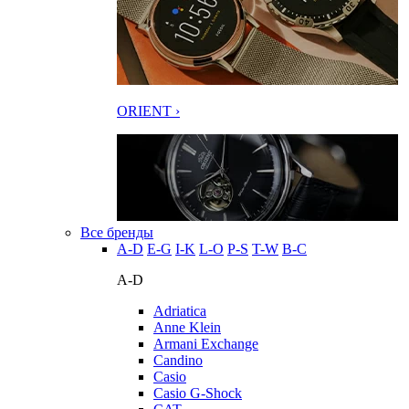
ORIENT ›
Все бренды
A-D
E-G
I-K
L-O
P-S
T-W
В-С
A-D
Adriatica
Anne Klein
Armani Exchange
Candino
Casio
Casio G-Shock