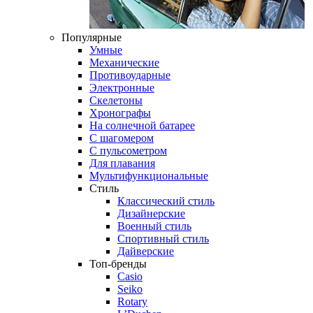
Популярные
Умные
Механические
Противоударные
Электронные
Скелетоны
Хронографы
На солнечной батарее
С шагомером
С пульсометром
Для плавания
Мультифункциональные
Стиль
Классический стиль
Дизайнерские
Военный стиль
Спортивный стиль
Дайверские
Топ-бренды
Casio
Seiko
Rotary