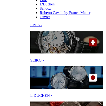
L'Duchen
Sandoz
Roberto Cavalli by Franck Muller
Cimier
EPOS ›
SEIKO ›
L’DUCHEN ›