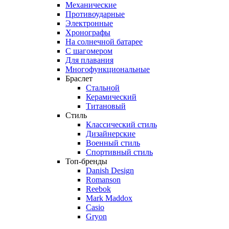
Механические
Противоударные
Электронные
Хронографы
На солнечной батарее
С шагомером
Для плавания
Многофункциональные
Браслет
Стальной
Керамический
Титановый
Стиль
Классический стиль
Дизайнерские
Военный стиль
Спортивный стиль
Топ-бренды
Danish Design
Romanson
Reebok
Mark Maddox
Casio
Gryon