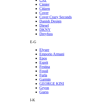
CAT
Cimier
Citizen
Cover
Cover Crazy Seconds
Danish Design
Diesel
DKNY
Dreyfuss
E-G
Elysee
Emporio Armani
Epos
Esprit
Festina
Fossil
Furla
Garmin
GEORGE KINI
Gryon
Guess
I-K