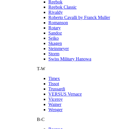
Reebok
Reebok Classic
Rivaldy
Roberto Cavalli by Franck Muller
Romanson
Rotary
Sandoz
Seiko
Skagen
Steinmeyer
Storm
Swiss Military Hanowa
T-W
Timex
Tissot
Trussardi
VERSUS Versace
Viceroy
Wainer
Wenger
В-С