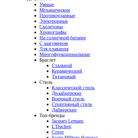
Умные
Механические
Противоударные
Электронные
Скелетоны
Хронографы
На солнечной батарее
С шагомером
Для плавания
Многофункциональные
Браслет
Стальной
Керамический
Титановый
Стиль
Классический стиль
Дизайнерские
Военный стиль
Спортивный стиль
Дайверские
Топ-бренды
Jacques Lemans
L'Duchen
Cover
Swiss Military Hanowa