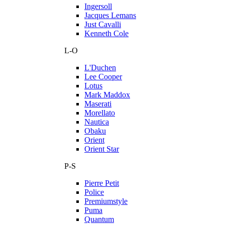
Ingersoll
Jacques Lemans
Just Cavalli
Kenneth Cole
L-O
L'Duchen
Lee Cooper
Lotus
Mark Maddox
Maserati
Morellato
Nautica
Obaku
Orient
Orient Star
P-S
Pierre Petit
Police
Premiumstyle
Puma
Quantum