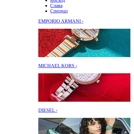
Восход
Слава
Спецназ
EMPORIO ARMANI ›
MICHAEL KORS ›
DIESEL ›