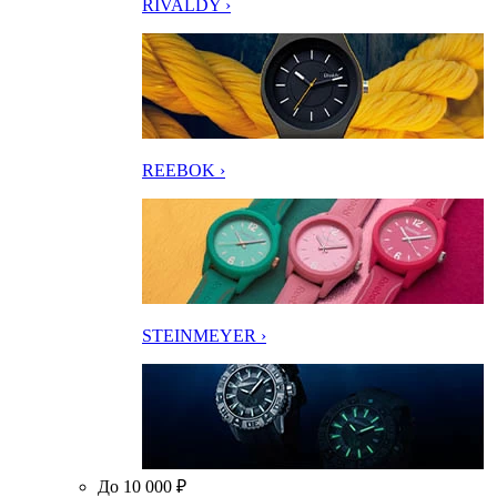
RIVALDY ›
REEBOK ›
STEINMEYER ›
До 10 000 ₽