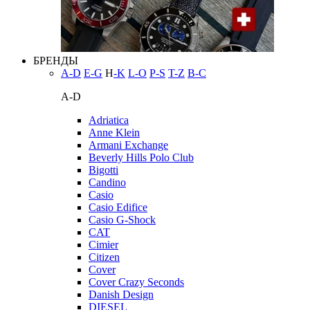
БРЕНДЫ
A-D
E-G
H
-K
L-O
P-S
T-Z
В-С
A-D
Adriatica
Anne Klein
Armani Exchange
Beverly Hills Polo Club
Bigotti
Candino
Casio
Casio Edifice
Casio G-Shock
CAT
Cimier
Citizen
Cover
Cover Crazy Seconds
Danish Design
DIESEL