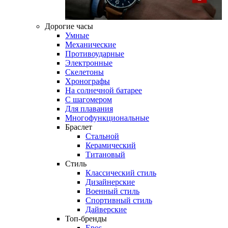
Дорогие часы
Умные
Механические
Противоударные
Электронные
Скелетоны
Хронографы
На солнечной батарее
С шагомером
Для плавания
Многофункциональные
Браслет
Стальной
Керамический
Титановый
Стиль
Классический стиль
Дизайнерские
Военный стиль
Спортивный стиль
Дайверские
Топ-бренды
Epos