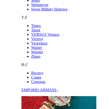
Seiko
Steinmeyer
Swiss Military Hanowa
T-Z
Timex
Tissot
VERSUS Versace
Viceroy
Victorinox
Wainer
Wenger
Zippo
В-С
Восход
Слава
Спецназ
EMPORIO ARMANI ›