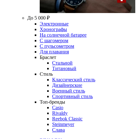
До 5 000 ₽
Электронные
Хронографы
На солнечной батарее
С шагомером
С пульсометром
Для плавания
Браслет
Стальной
Титановый
Стиль
Классический стиль
Дизайнерские
Военный стиль
Спортивный стиль
Топ-бренды
Casio
Rivaldy
Reebok Classic
Steinmeyer
Слава