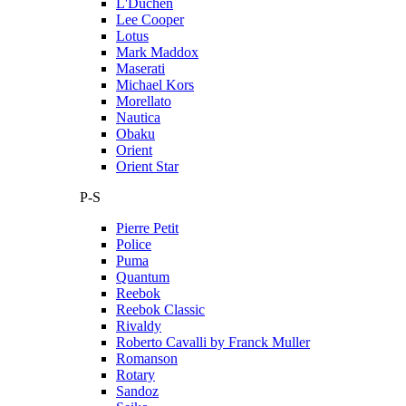
L'Duchen
Lee Cooper
Lotus
Mark Maddox
Maserati
Michael Kors
Morellato
Nautica
Obaku
Orient
Orient Star
P-S
Pierre Petit
Police
Puma
Quantum
Reebok
Reebok Classic
Rivaldy
Roberto Cavalli by Franck Muller
Romanson
Rotary
Sandoz