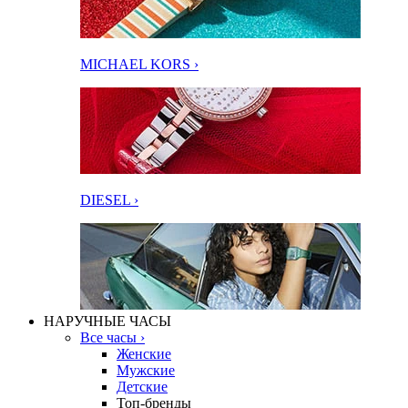
MICHAEL KORS ›
DIESEL ›
НАРУЧНЫЕ ЧАСЫ
Все часы ›
Женские
Мужские
Детские
Топ-бренды