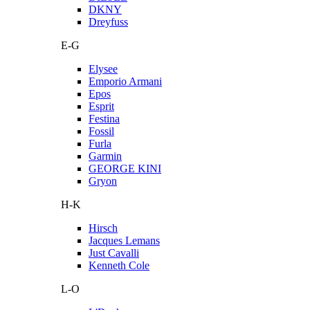
DKNY
Dreyfuss
E-G
Elysee
Emporio Armani
Epos
Esprit
Festina
Fossil
Furla
Garmin
GEORGE KINI
Gryon
H-K
Hirsch
Jacques Lemans
Just Cavalli
Kenneth Cole
L-O