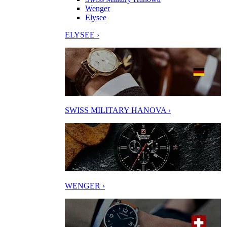
Wenger
Elysee
ELYSEE ›
SWISS MILITARY HANOVA ›
WENGER ›