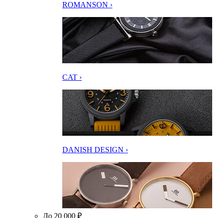
ROMANSON ›
CAT ›
DANISH DESIGN ›
До 20 000 ₽