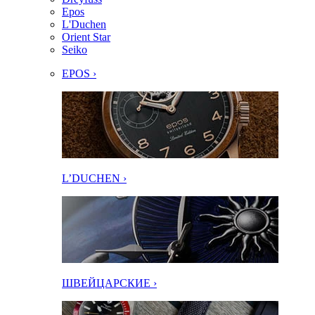
Epos
L'Duchen
Orient Star
Seiko
EPOS ›
L’DUCHEN ›
ШВЕЙЦАРСКИЕ ›