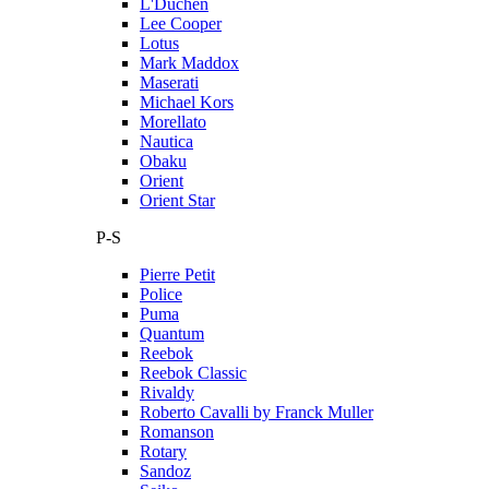
L'Duchen
Lee Cooper
Lotus
Mark Maddox
Maserati
Michael Kors
Morellato
Nautica
Obaku
Orient
Orient Star
P-S
Pierre Petit
Police
Puma
Quantum
Reebok
Reebok Classic
Rivaldy
Roberto Cavalli by Franck Muller
Romanson
Rotary
Sandoz