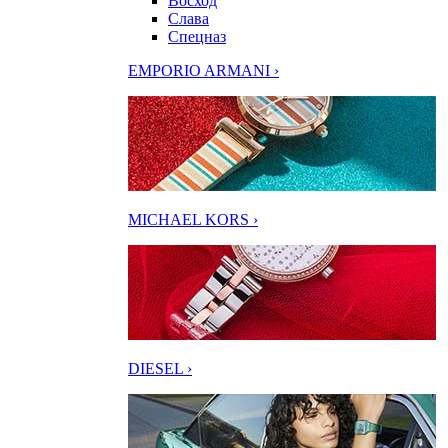
Восход
Слава
Спецназ
EMPORIO ARMANI ›
MICHAEL KORS ›
DIESEL ›