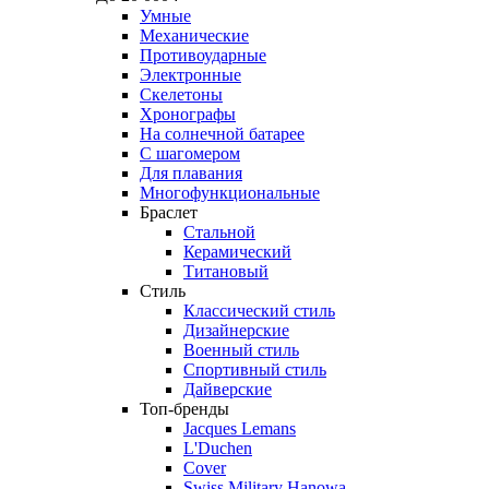
Умные
Механические
Противоударные
Электронные
Скелетоны
Хронографы
На солнечной батарее
С шагомером
Для плавания
Многофункциональные
Браслет
Стальной
Керамический
Титановый
Стиль
Классический стиль
Дизайнерские
Военный стиль
Спортивный стиль
Дайверские
Топ-бренды
Jacques Lemans
L'Duchen
Cover
Swiss Military Hanowa