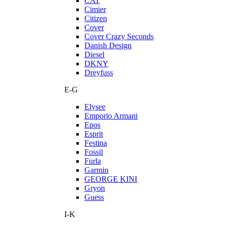
CAT
Cimier
Citizen
Cover
Cover Crazy Seconds
Danish Design
Diesel
DKNY
Dreyfuss
E-G
Elysee
Emporio Armani
Epos
Esprit
Festina
Fossil
Furla
Garmin
GEORGE KINI
Gryon
Guess
I-K