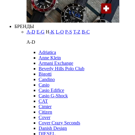
БРЕНДЫ
A-D
E-G
H
-K
L-O
P-S
T-Z
В-С
A-D
Adriatica
Anne Klein
Armani Exchange
Beverly Hills Polo Club
Bigotti
Candino
Casio
Casio Edifice
Casio G-Shock
CAT
Cimier
Citizen
Cover
Cover Crazy Seconds
Danish Design
DIESEL