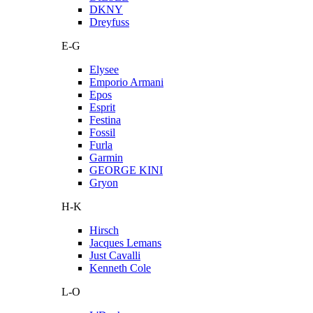
DKNY
Dreyfuss
E-G
Elysee
Emporio Armani
Epos
Esprit
Festina
Fossil
Furla
Garmin
GEORGE KINI
Gryon
H-K
Hirsch
Jacques Lemans
Just Cavalli
Kenneth Cole
L-O