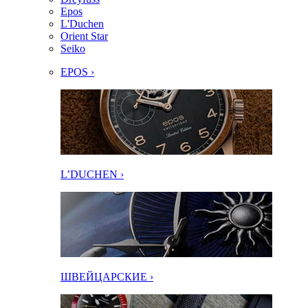
Epos
L'Duchen
Orient Star
Seiko
EPOS ›
L’DUCHEN ›
ШВЕЙЦАРСКИЕ ›