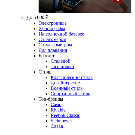
До 5 000 ₽
Электронные
Хронографы
На солнечной батарее
С шагомером
С пульсометром
Для плавания
Браслет
Стальной
Титановый
Стиль
Классический стиль
Дизайнерские
Военный стиль
Спортивный стиль
Топ-бренды
Casio
Rivaldy
Reebok Classic
Steinmeyer
Слава