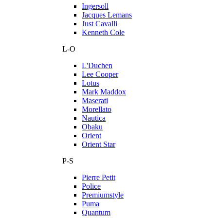
Ingersoll
Jacques Lemans
Just Cavalli
Kenneth Cole
L-O
L'Duchen
Lee Cooper
Lotus
Mark Maddox
Maserati
Morellato
Nautica
Obaku
Orient
Orient Star
P-S
Pierre Petit
Police
Premiumstyle
Puma
Quantum