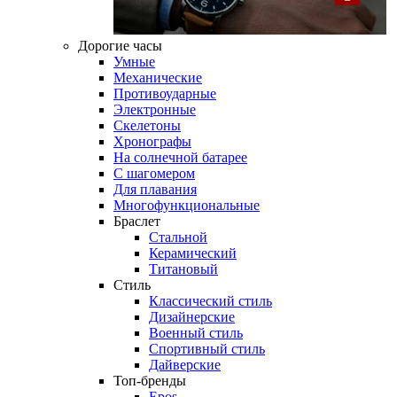
Дорогие часы
Умные
Механические
Противоударные
Электронные
Скелетоны
Хронографы
На солнечной батарее
С шагомером
Для плавания
Многофункциональные
Браслет
Стальной
Керамический
Титановый
Стиль
Классический стиль
Дизайнерские
Военный стиль
Спортивный стиль
Дайверские
Топ-бренды
Epos