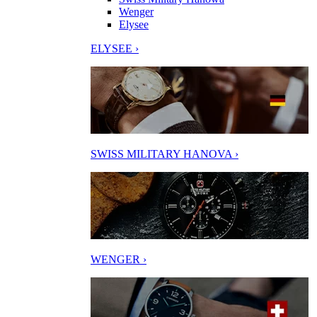
Wenger
Elysee
ELYSEE ›
SWISS MILITARY HANOVA ›
WENGER ›