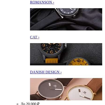
ROMANSON ›
CAT ›
DANISH DESIGN ›
До 20 000 ₽