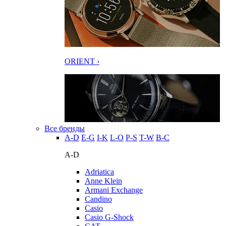
ORIENT ›
Все бренды
A-D
E-G
I-K
L-O
P-S
T-W
В-С
A-D
Adriatica
Anne Klein
Armani Exchange
Candino
Casio
Casio G-Shock