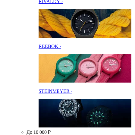
RIVALDY ›
REEBOK ›
STEINMEYER ›
До 10 000 ₽