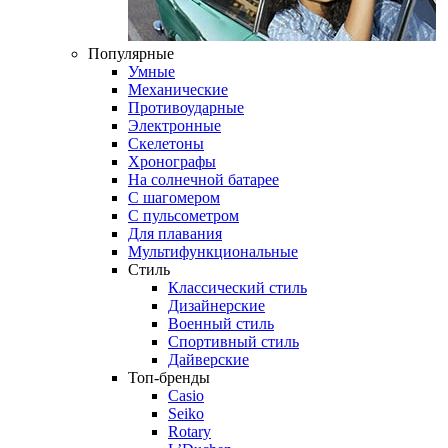
Популярные
Умные
Механические
Противоударные
Электронные
Скелетоны
Хронографы
На солнечной батарее
С шагомером
С пульсометром
Для плавания
Мультифункциональные
Стиль
Классический стиль
Дизайнерские
Военный стиль
Спортивный стиль
Дайверские
Топ-бренды
Casio
Seiko
Rotary