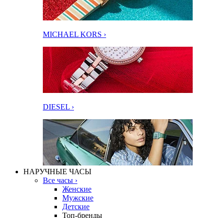
MICHAEL KORS ›
DIESEL ›
НАРУЧНЫЕ ЧАСЫ
Все часы ›
Женские
Мужские
Детские
Топ-бренды