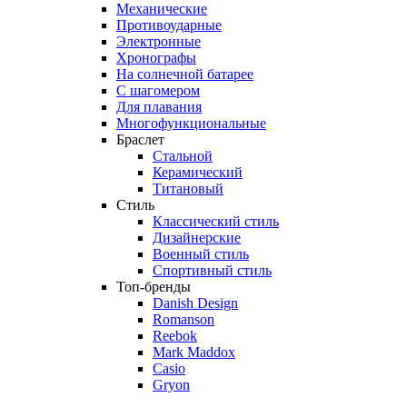
Механические
Противоударные
Электронные
Хронографы
На солнечной батарее
С шагомером
Для плавания
Многофункциональные
Браслет
Стальной
Керамический
Титановый
Стиль
Классический стиль
Дизайнерские
Военный стиль
Спортивный стиль
Топ-бренды
Danish Design
Romanson
Reebok
Mark Maddox
Casio
Gryon