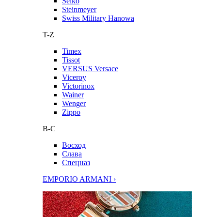
Seiko
Steinmeyer
Swiss Military Hanowa
T-Z
Timex
Tissot
VERSUS Versace
Viceroy
Victorinox
Wainer
Wenger
Zippo
В-С
Восход
Слава
Спецназ
EMPORIO ARMANI ›