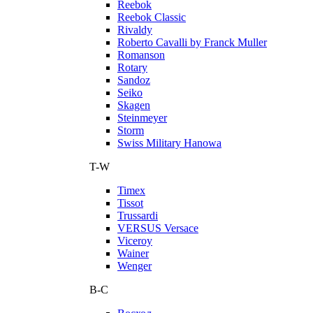
Reebok
Reebok Classic
Rivaldy
Roberto Cavalli by Franck Muller
Romanson
Rotary
Sandoz
Seiko
Skagen
Steinmeyer
Storm
Swiss Military Hanowa
T-W
Timex
Tissot
Trussardi
VERSUS Versace
Viceroy
Wainer
Wenger
В-С