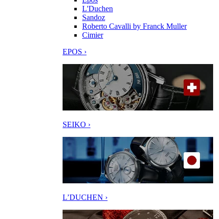
L'Duchen
Sandoz
Roberto Cavalli by Franck Muller
Cimier
EPOS ›
SEIKO ›
L’DUCHEN ›