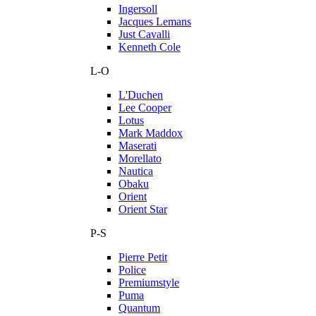
Ingersoll
Jacques Lemans
Just Cavalli
Kenneth Cole
L-O
L'Duchen
Lee Cooper
Lotus
Mark Maddox
Maserati
Morellato
Nautica
Obaku
Orient
Orient Star
P-S
Pierre Petit
Police
Premiumstyle
Puma
Quantum