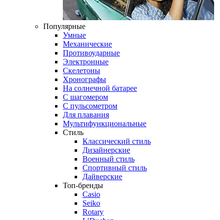
Популярные
Умные
Механические
Противоударные
Электронные
Скелетоны
Хронографы
На солнечной батарее
С шагомером
С пульсометром
Для плавания
Мультифункциональные
Стиль
Классический стиль
Дизайнерские
Военный стиль
Спортивный стиль
Дайверские
Топ-бренды
Casio
Seiko
Rotary