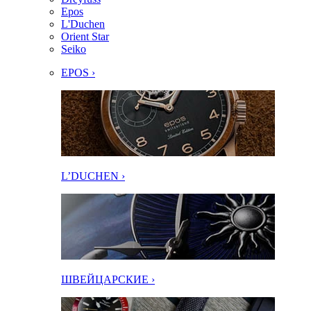
Epos
L'Duchen
Orient Star
Seiko
EPOS ›
L’DUCHEN ›
ШВЕЙЦАРСКИЕ ›