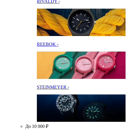
RIVALDY ›
REEBOK ›
STEINMEYER ›
До 10 000 ₽