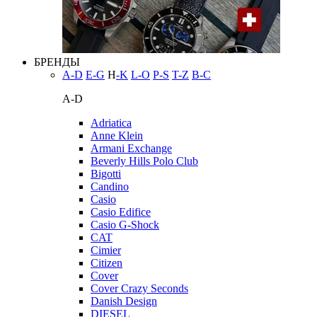
БРЕНДЫ
A-D
E-G
H
-K
L-O
P-S
T-Z
В-С
A-D
Adriatica
Anne Klein
Armani Exchange
Beverly Hills Polo Club
Bigotti
Candino
Casio
Casio Edifice
Casio G-Shock
CAT
Cimier
Citizen
Cover
Cover Crazy Seconds
Danish Design
DIESEL