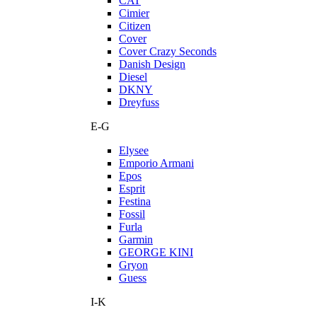
CAT
Cimier
Citizen
Cover
Cover Crazy Seconds
Danish Design
Diesel
DKNY
Dreyfuss
E-G
Elysee
Emporio Armani
Epos
Esprit
Festina
Fossil
Furla
Garmin
GEORGE KINI
Gryon
Guess
I-K