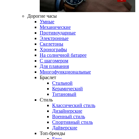
Дорогие часы
Умные
Механические
Противоударные
Электронные
Скелетоны
Хронографы
На солнечной батарее
С шагомером
Для плавания
Многофункциональные
Браслет
Стальной
Керамический
Титановый
Стиль
Классический стиль
Дизайнерские
Военный стиль
Спортивный стиль
Дайверские
Топ-бренды
Epos