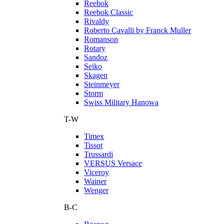
Reebok
Reebok Classic
Rivaldy
Roberto Cavalli by Franck Muller
Romanson
Rotary
Sandoz
Seiko
Skagen
Steinmeyer
Storm
Swiss Military Hanowa
T-W
Timex
Tissot
Trussardi
VERSUS Versace
Viceroy
Wainer
Wenger
В-С