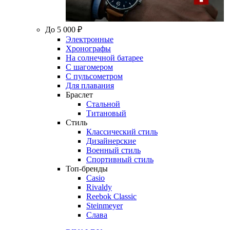
До 5 000 ₽
Электронные
Хронографы
На солнечной батарее
С шагомером
С пульсометром
Для плавания
Браслет
Стальной
Титановый
Стиль
Классический стиль
Дизайнерские
Военный стиль
Спортивный стиль
Топ-бренды
Casio
Rivaldy
Reebok Classic
Steinmeyer
Слава