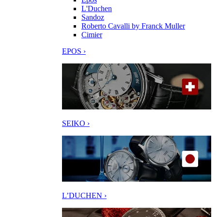
L'Duchen
Sandoz
Roberto Cavalli by Franck Muller
Cimier
EPOS ›
SEIKO ›
L’DUCHEN ›