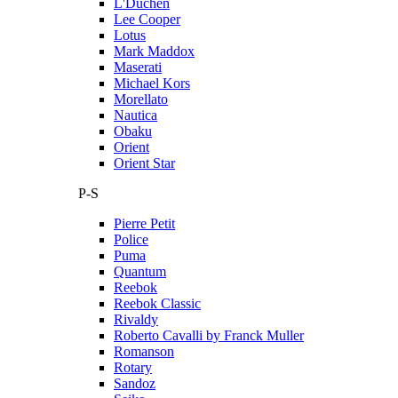
L'Duchen
Lee Cooper
Lotus
Mark Maddox
Maserati
Michael Kors
Morellato
Nautica
Obaku
Orient
Orient Star
P-S
Pierre Petit
Police
Puma
Quantum
Reebok
Reebok Classic
Rivaldy
Roberto Cavalli by Franck Muller
Romanson
Rotary
Sandoz