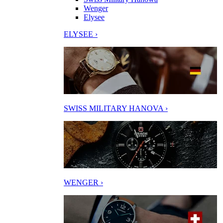
Wenger
Elysee
ELYSEE ›
SWISS MILITARY HANOVA ›
WENGER ›