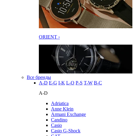
ORIENT ›
Все бренды
A-D
E-G
I-K
L-O
P-S
T-W
В-С
A-D
Adriatica
Anne Klein
Armani Exchange
Candino
Casio
Casio G-Shock