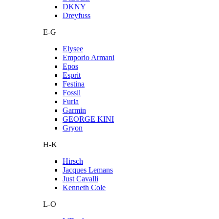
DKNY
Dreyfuss
E-G
Elysee
Emporio Armani
Epos
Esprit
Festina
Fossil
Furla
Garmin
GEORGE KINI
Gryon
H-K
Hirsch
Jacques Lemans
Just Cavalli
Kenneth Cole
L-O