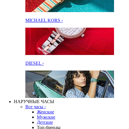
MICHAEL KORS ›
DIESEL ›
НАРУЧНЫЕ ЧАСЫ
Все часы ›
Женские
Мужские
Детские
Топ-бренды