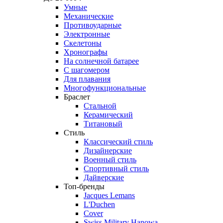
Умные
Механические
Противоударные
Электронные
Скелетоны
Хронографы
На солнечной батарее
С шагомером
Для плавания
Многофункциональные
Браслет
Стальной
Керамический
Титановый
Стиль
Классический стиль
Дизайнерские
Военный стиль
Спортивный стиль
Дайверские
Топ-бренды
Jacques Lemans
L'Duchen
Cover
Swiss Military Hanowa