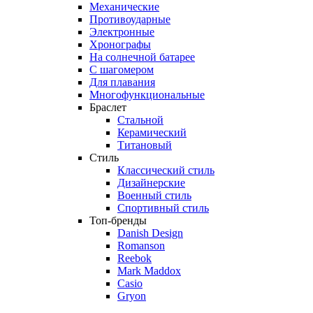
Механические
Противоударные
Электронные
Хронографы
На солнечной батарее
С шагомером
Для плавания
Многофункциональные
Браслет
Стальной
Керамический
Титановый
Стиль
Классический стиль
Дизайнерские
Военный стиль
Спортивный стиль
Топ-бренды
Danish Design
Romanson
Reebok
Mark Maddox
Casio
Gryon