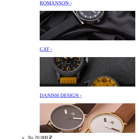
ROMANSON ›
CAT ›
DANISH DESIGN ›
До 20 000 ₽