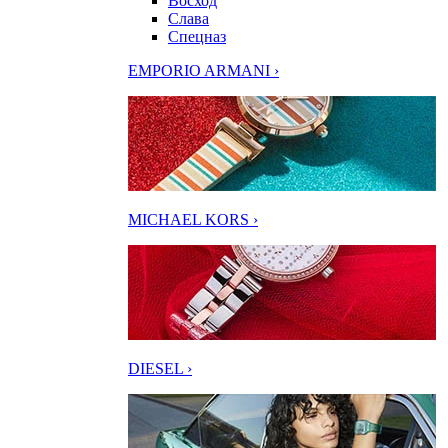
Восход
Слава
Спецназ
EMPORIO ARMANI ›
MICHAEL KORS ›
DIESEL ›