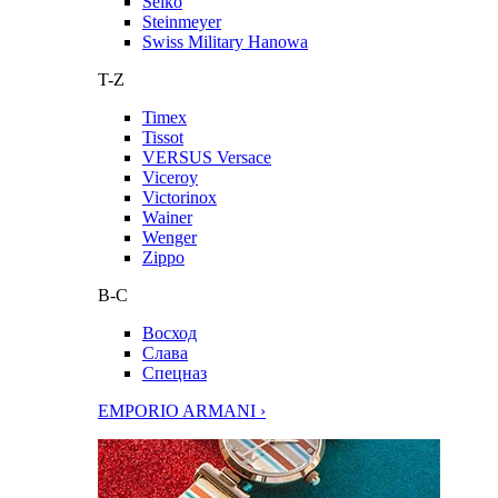
Seiko
Steinmeyer
Swiss Military Hanowa
T-Z
Timex
Tissot
VERSUS Versace
Viceroy
Victorinox
Wainer
Wenger
Zippo
В-С
Восход
Слава
Спецназ
EMPORIO ARMANI ›