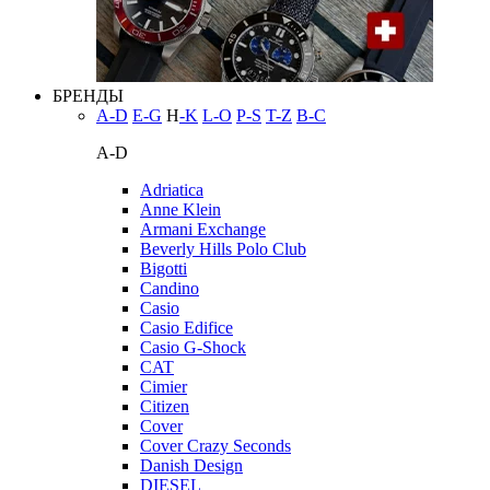
БРЕНДЫ
A-D
E-G
H
-K
L-O
P-S
T-Z
В-С
A-D
Adriatica
Anne Klein
Armani Exchange
Beverly Hills Polo Club
Bigotti
Candino
Casio
Casio Edifice
Casio G-Shock
CAT
Cimier
Citizen
Cover
Cover Crazy Seconds
Danish Design
DIESEL