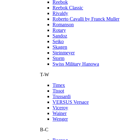
Reebok
Reebok Classic
Rivaldy
Roberto Cavalli by Franck Muller
Romanson
Rotary
Sandoz
Seiko
Skagen
Steinmeyer
Storm
Swiss Military Hanowa
T-W
Timex
Tissot
Trussardi
VERSUS Versace
Viceroy
Wainer
Wenger
В-С