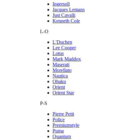
Ingersoll
Jacques Lemans
Just Cavalli
Kenneth Cole
L-O
L'Duchen
Lee Cooper
Lotus
Mark Maddox
Maserati
Morellato
Nautica
Obaku
Orient
Orient Star
P-S
Pierre Petit
Police
Premiumstyle
Puma
Quantum