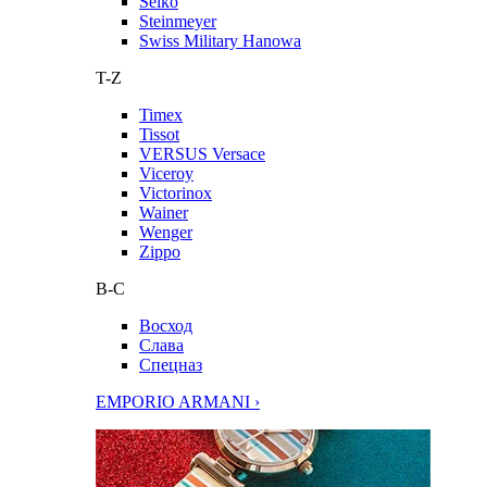
Seiko
Steinmeyer
Swiss Military Hanowa
T-Z
Timex
Tissot
VERSUS Versace
Viceroy
Victorinox
Wainer
Wenger
Zippo
В-С
Восход
Слава
Спецназ
EMPORIO ARMANI ›