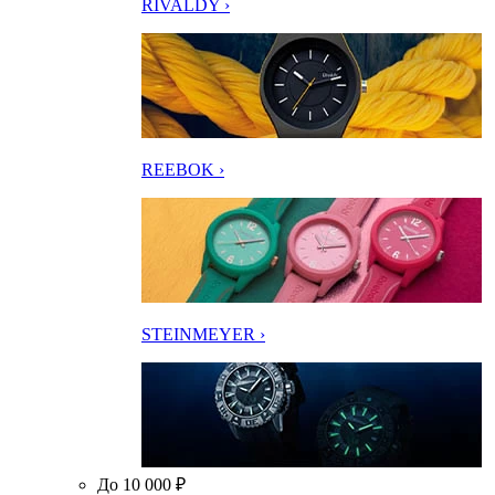
RIVALDY ›
REEBOK ›
STEINMEYER ›
До 10 000 ₽