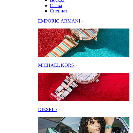
Восход
Слава
Спецназ
EMPORIO ARMANI ›
MICHAEL KORS ›
DIESEL ›