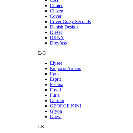
CAT
Cimier
Citizen
Cover
Cover Crazy Seconds
Danish Design
Diesel
DKNY
Dreyfuss
E-G
Elysee
Emporio Armani
Epos
Esprit
Festina
Fossil
Furla
Garmin
GEORGE KINI
Gryon
Guess
I-K