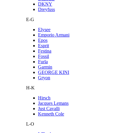
DKNY
Dreyfuss
E-G
Elysee
Emporio Armani
Epos
Esprit
Festina
Fossil
Furla
Garmin
GEORGE KINI
Gryon
H-K
Hirsch
Jacques Lemans
Just Cavalli
Kenneth Cole
L-O