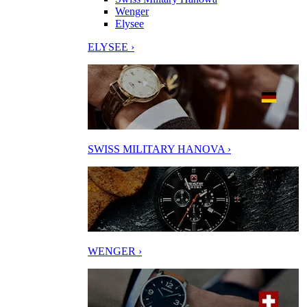
Wenger
Elysee
ELYSEE ›
SWISS MILITARY HANOVA ›
WENGER ›