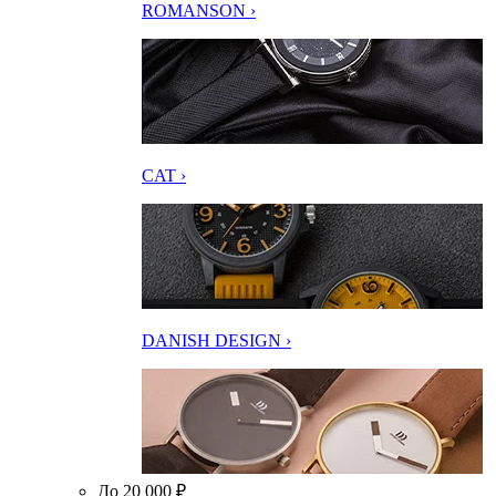
ROMANSON ›
CAT ›
DANISH DESIGN ›
До 20 000 ₽