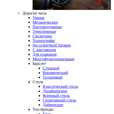
Дорогие часы
Умные
Механические
Противоударные
Электронные
Скелетоны
Хронографы
На солнечной батарее
С шагомером
Для плавания
Многофункциональные
Браслет
Стальной
Керамический
Титановый
Стиль
Классический стиль
Дизайнерские
Военный стиль
Спортивный стиль
Дайверские
Топ-бренды
Epos