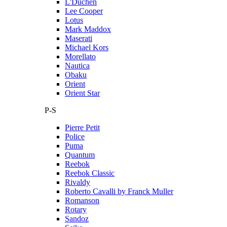
L'Duchen
Lee Cooper
Lotus
Mark Maddox
Maserati
Michael Kors
Morellato
Nautica
Obaku
Orient
Orient Star
P-S
Pierre Petit
Police
Puma
Quantum
Reebok
Reebok Classic
Rivaldy
Roberto Cavalli by Franck Muller
Romanson
Rotary
Sandoz