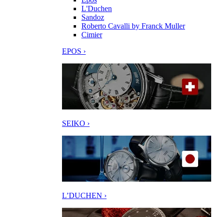
L'Duchen
Sandoz
Roberto Cavalli by Franck Muller
Cimier
EPOS ›
SEIKO ›
L’DUCHEN ›