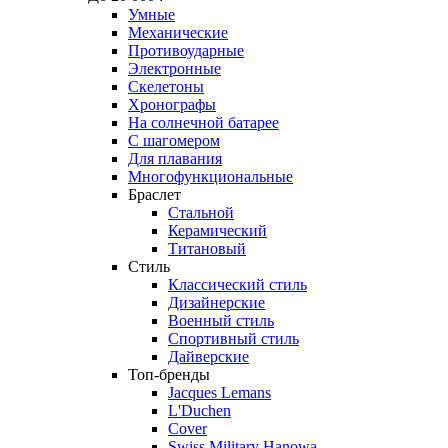
Умные
Механические
Противоударные
Электронные
Скелетоны
Хронографы
На солнечной батарее
С шагомером
Для плавания
Многофункциональные
Браслет
Стальной
Керамический
Титановый
Стиль
Классический стиль
Дизайнерские
Военный стиль
Спортивный стиль
Дайверские
Топ-бренды
Jacques Lemans
L'Duchen
Cover
Swiss Military Hanowa