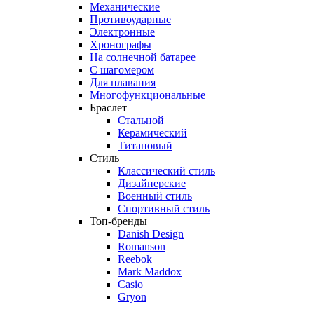
Механические
Противоударные
Электронные
Хронографы
На солнечной батарее
С шагомером
Для плавания
Многофункциональные
Браслет
Стальной
Керамический
Титановый
Стиль
Классический стиль
Дизайнерские
Военный стиль
Спортивный стиль
Топ-бренды
Danish Design
Romanson
Reebok
Mark Maddox
Casio
Gryon