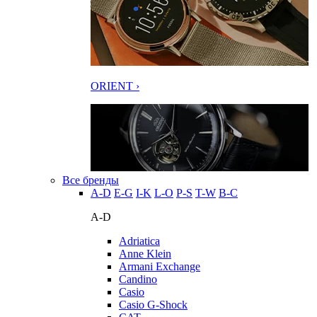
ORIENT ›
Все бренды
A-D
E-G
I-K
L-O
P-S
T-W
В-С
A-D
Adriatica
Anne Klein
Armani Exchange
Candino
Casio
Casio G-Shock