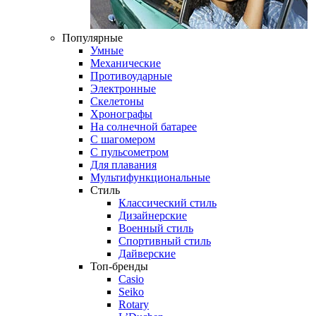
Популярные
Умные
Механические
Противоударные
Электронные
Скелетоны
Хронографы
На солнечной батарее
С шагомером
С пульсометром
Для плавания
Мультифункциональные
Стиль
Классический стиль
Дизайнерские
Военный стиль
Спортивный стиль
Дайверские
Топ-бренды
Casio
Seiko
Rotary