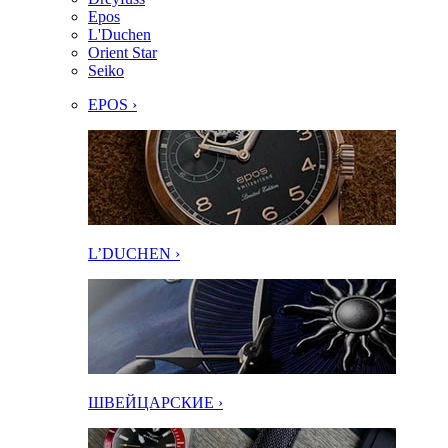
Epos
L'Duchen
Orient Star
Seiko
EPOS ›
L’DUCHEN ›
ШВЕЙЦАРСКИЕ ›