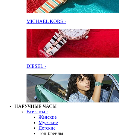
MICHAEL KORS ›
DIESEL ›
НАРУЧНЫЕ ЧАСЫ
Все часы ›
Женские
Мужские
Детские
Топ-бренды