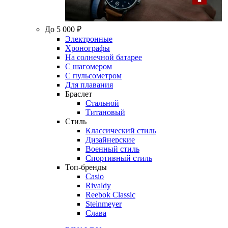
До 5 000 ₽
Электронные
Хронографы
На солнечной батарее
С шагомером
С пульсометром
Для плавания
Браслет
Стальной
Титановый
Стиль
Классический стиль
Дизайнерские
Военный стиль
Спортивный стиль
Топ-бренды
Casio
Rivaldy
Reebok Classic
Steinmeyer
Слава