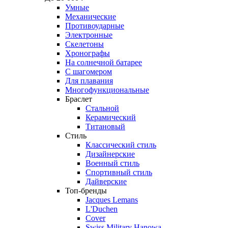
Умные
Механические
Противоударные
Электронные
Скелетоны
Хронографы
На солнечной батарее
С шагомером
Для плавания
Многофункциональные
Браслет
Стальной
Керамический
Титановый
Стиль
Классический стиль
Дизайнерские
Военный стиль
Спортивный стиль
Дайверские
Топ-бренды
Jacques Lemans
L'Duchen
Cover
Swiss Military Hanowa