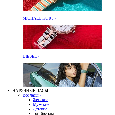
MICHAEL KORS ›
DIESEL ›
НАРУЧНЫЕ ЧАСЫ
Все часы ›
Женские
Мужские
Детские
Топ-бренды