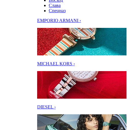
Восход
Слава
Спецназ
EMPORIO ARMANI ›
MICHAEL KORS ›
DIESEL ›