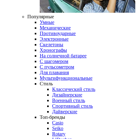
Популярные
Умные
Механические
Противоударные
Электронные
Скелетоны
Хронографы
На солнечной батарее
С шагомером
С пульсометром
Для плавания
Мультифункциональные
Стиль
Классический стиль
Дизайнерские
Военный стиль
Спортивный стиль
Дайверские
Топ-бренды
Casio
Seiko
Rotary