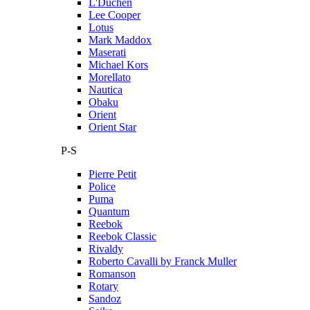
L'Duchen
Lee Cooper
Lotus
Mark Maddox
Maserati
Michael Kors
Morellato
Nautica
Obaku
Orient
Orient Star
P-S
Pierre Petit
Police
Puma
Quantum
Reebok
Reebok Classic
Rivaldy
Roberto Cavalli by Franck Muller
Romanson
Rotary
Sandoz