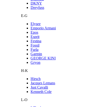
DKNY
Dreyfuss
E-G
Elysee
Emporio Armani
Epos
Esprit
Festina
Fossil
Furla
Garmin
GEORGE KINI
Gryon
H-K
Hirsch
Jacques Lemans
Just Cavalli
Kenneth Cole
L-O