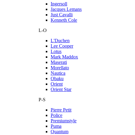
Ingersoll
Jacques Lemans
Just Cavalli
Kenneth Cole
L-O
L'Duchen
Lee Cooper
Lotus
Mark Maddox
Maserati
Morellato
Nautica
Obaku
Orient
Orient Star
P-S
Pierre Petit
Police
Premiumstyle
Puma
Quantum