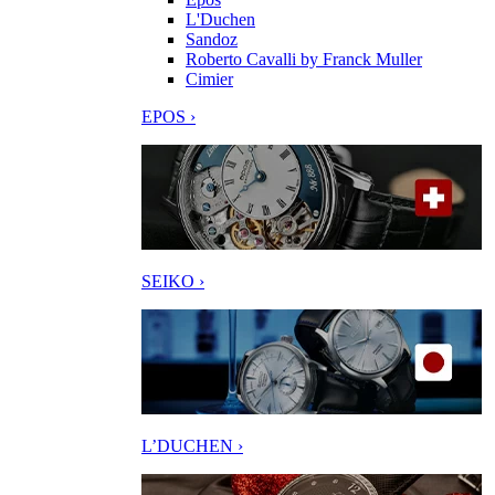
L'Duchen
Sandoz
Roberto Cavalli by Franck Muller
Cimier
EPOS ›
SEIKO ›
L’DUCHEN ›