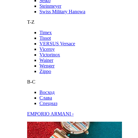
Seiko
Steinmeyer
Swiss Military Hanowa
T-Z
Timex
Tissot
VERSUS Versace
Viceroy
Victorinox
Wainer
Wenger
Zippo
В-С
Восход
Слава
Спецназ
EMPORIO ARMANI ›