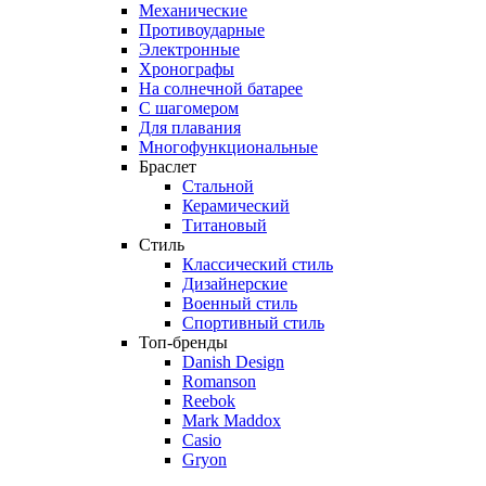
Механические
Противоударные
Электронные
Хронографы
На солнечной батарее
С шагомером
Для плавания
Многофункциональные
Браслет
Стальной
Керамический
Титановый
Стиль
Классический стиль
Дизайнерские
Военный стиль
Спортивный стиль
Топ-бренды
Danish Design
Romanson
Reebok
Mark Maddox
Casio
Gryon