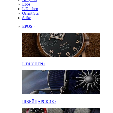
Epos
L'Duchen
Orient Star
Seiko
EPOS ›
L’DUCHEN ›
ШВЕЙЦАРСКИЕ ›