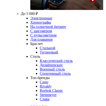
До 5 000 ₽
Электронные
Хронографы
На солнечной батарее
С шагомером
С пульсометром
Для плавания
Браслет
Стальной
Титановый
Стиль
Классический стиль
Дизайнерские
Военный стиль
Спортивный стиль
Топ-бренды
Casio
Rivaldy
Reebok Classic
Steinmeyer
Слава