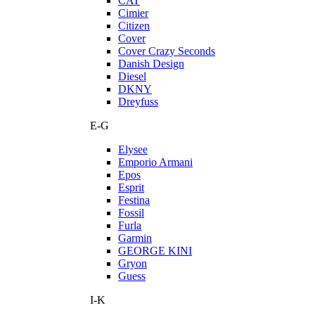
CAT
Cimier
Citizen
Cover
Cover Crazy Seconds
Danish Design
Diesel
DKNY
Dreyfuss
E-G
Elysee
Emporio Armani
Epos
Esprit
Festina
Fossil
Furla
Garmin
GEORGE KINI
Gryon
Guess
I-K