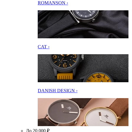
ROMANSON ›
CAT ›
DANISH DESIGN ›
До 20 000 ₽