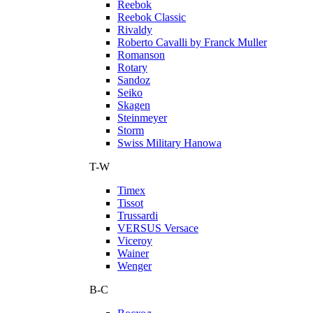
Reebok
Reebok Classic
Rivaldy
Roberto Cavalli by Franck Muller
Romanson
Rotary
Sandoz
Seiko
Skagen
Steinmeyer
Storm
Swiss Military Hanowa
T-W
Timex
Tissot
Trussardi
VERSUS Versace
Viceroy
Wainer
Wenger
В-С