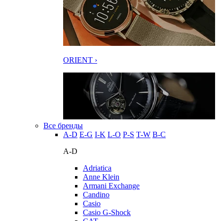
ORIENT ›
Все бренды
A-D
E-G
I-K
L-O
P-S
T-W
В-С
A-D
Adriatica
Anne Klein
Armani Exchange
Candino
Casio
Casio G-Shock