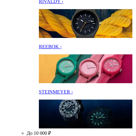
RIVALDY ›
REEBOK ›
STEINMEYER ›
До 10 000 ₽