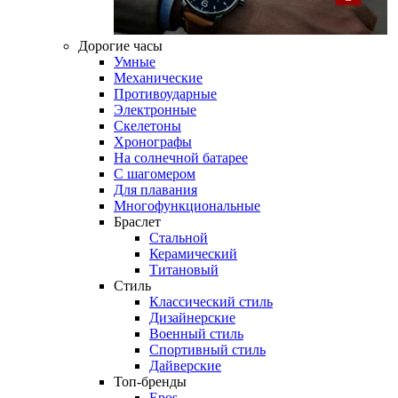
Дорогие часы
Умные
Механические
Противоударные
Электронные
Скелетоны
Хронографы
На солнечной батарее
С шагомером
Для плавания
Многофункциональные
Браслет
Стальной
Керамический
Титановый
Стиль
Классический стиль
Дизайнерские
Военный стиль
Спортивный стиль
Дайверские
Топ-бренды
Epos