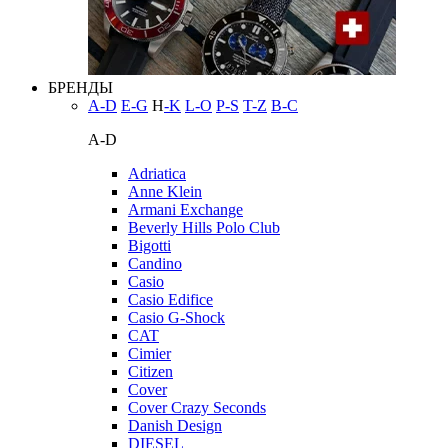
БРЕНДЫ
A-D
E-G
H
-K
L-O
P-S
T-Z
В-С
A-D
Adriatica
Anne Klein
Armani Exchange
Beverly Hills Polo Club
Bigotti
Candino
Casio
Casio Edifice
Casio G-Shock
CAT
Cimier
Citizen
Cover
Cover Crazy Seconds
Danish Design
DIESEL