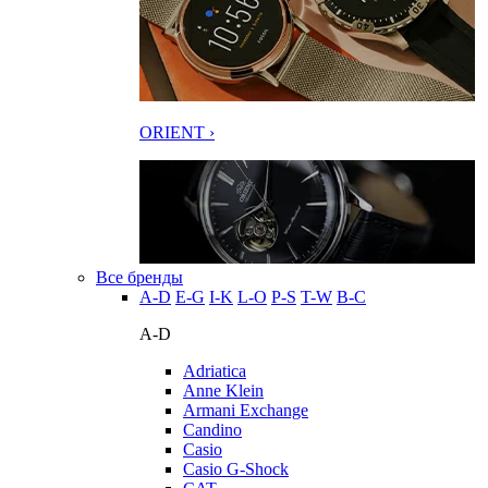
ORIENT ›
Все бренды
A-D
E-G
I-K
L-O
P-S
T-W
В-С
A-D
Adriatica
Anne Klein
Armani Exchange
Candino
Casio
Casio G-Shock