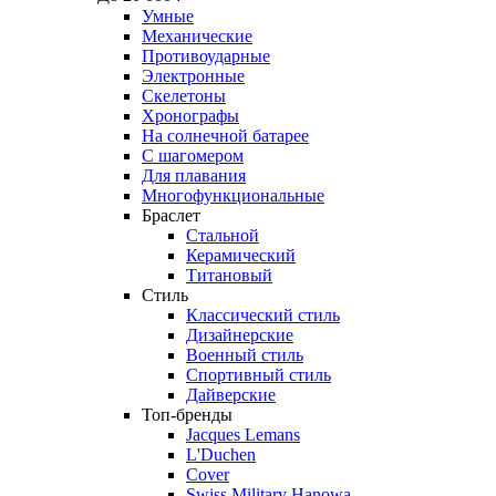
Умные
Механические
Противоударные
Электронные
Скелетоны
Хронографы
На солнечной батарее
С шагомером
Для плавания
Многофункциональные
Браслет
Стальной
Керамический
Титановый
Стиль
Классический стиль
Дизайнерские
Военный стиль
Спортивный стиль
Дайверские
Топ-бренды
Jacques Lemans
L'Duchen
Cover
Swiss Military Hanowa