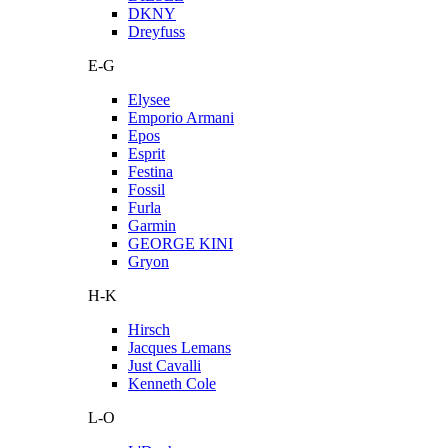
DKNY
Dreyfuss
E-G
Elysee
Emporio Armani
Epos
Esprit
Festina
Fossil
Furla
Garmin
GEORGE KINI
Gryon
H-K
Hirsch
Jacques Lemans
Just Cavalli
Kenneth Cole
L-O