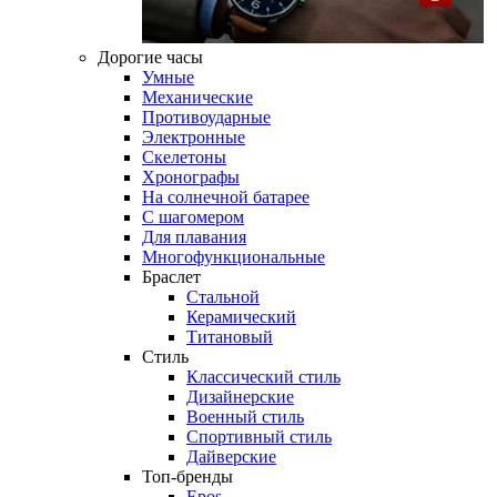
Дорогие часы
Умные
Механические
Противоударные
Электронные
Скелетоны
Хронографы
На солнечной батарее
С шагомером
Для плавания
Многофункциональные
Браслет
Стальной
Керамический
Титановый
Стиль
Классический стиль
Дизайнерские
Военный стиль
Спортивный стиль
Дайверские
Топ-бренды
Epos