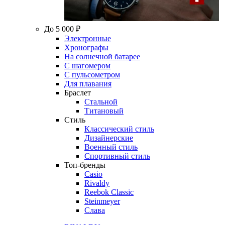
До 5 000 ₽
Электронные
Хронографы
На солнечной батарее
С шагомером
С пульсометром
Для плавания
Браслет
Стальной
Титановый
Стиль
Классический стиль
Дизайнерские
Военный стиль
Спортивный стиль
Топ-бренды
Casio
Rivaldy
Reebok Classic
Steinmeyer
Слава