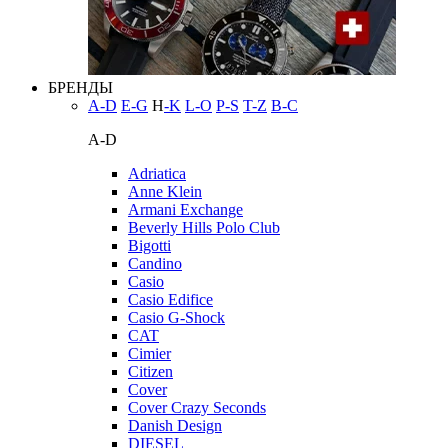
БРЕНДЫ
A-D
E-G
H
-K
L-O
P-S
T-Z
В-С
A-D
Adriatica
Anne Klein
Armani Exchange
Beverly Hills Polo Club
Bigotti
Candino
Casio
Casio Edifice
Casio G-Shock
CAT
Cimier
Citizen
Cover
Cover Crazy Seconds
Danish Design
DIESEL