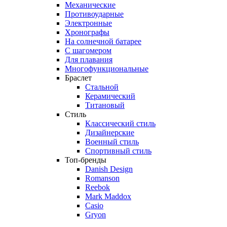
Механические
Противоударные
Электронные
Хронографы
На солнечной батарее
С шагомером
Для плавания
Многофункциональные
Браслет
Стальной
Керамический
Титановый
Стиль
Классический стиль
Дизайнерские
Военный стиль
Спортивный стиль
Топ-бренды
Danish Design
Romanson
Reebok
Mark Maddox
Casio
Gryon