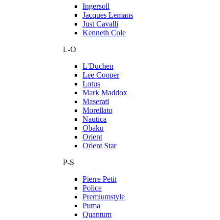
Ingersoll
Jacques Lemans
Just Cavalli
Kenneth Cole
L-O
L'Duchen
Lee Cooper
Lotus
Mark Maddox
Maserati
Morellato
Nautica
Obaku
Orient
Orient Star
P-S
Pierre Petit
Police
Premiumstyle
Puma
Quantum