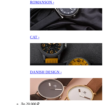
ROMANSON ›
CAT ›
DANISH DESIGN ›
До 20 000 ₽