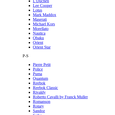
L'Duchen
Lee Cooper
Lotus
Mark Maddox
Maserati
Michael Kors
Morellato
Nautica
Obaku
Orient
Orient Star
P-S
Pierre Petit
Police
Puma
Quantum
Reebok
Reebok Classic
Rivaldy
Roberto Cavalli by Franck Muller
Romanson
Rotary
Sandoz