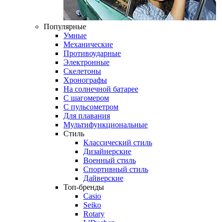
Популярные
Умные
Механические
Противоударные
Электронные
Скелетоны
Хронографы
На солнечной батарее
С шагомером
С пульсометром
Для плавания
Мультифункциональные
Стиль
Классический стиль
Дизайнерские
Военный стиль
Спортивный стиль
Дайверские
Топ-бренды
Casio
Seiko
Rotary