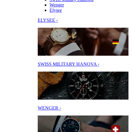
Wenger
Elysee
ELYSEE ›
SWISS MILITARY HANOVA ›
WENGER ›