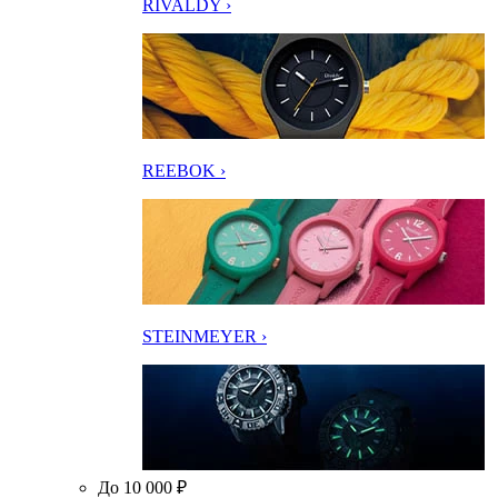
RIVALDY ›
REEBOK ›
STEINMEYER ›
До 10 000 ₽