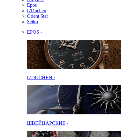
Epos
L'Duchen
Orient Star
Seiko
EPOS ›
L’DUCHEN ›
ШВЕЙЦАРСКИЕ ›