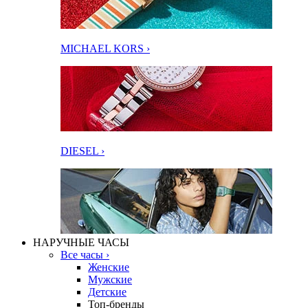
MICHAEL KORS ›
DIESEL ›
НАРУЧНЫЕ ЧАСЫ
Все часы ›
Женские
Мужские
Детские
Топ-бренды