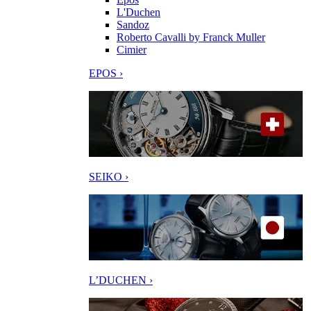
L'Duchen
Sandoz
Roberto Cavalli by Franck Muller
Cimier
EPOS ›
SEIKO ›
L’DUCHEN ›