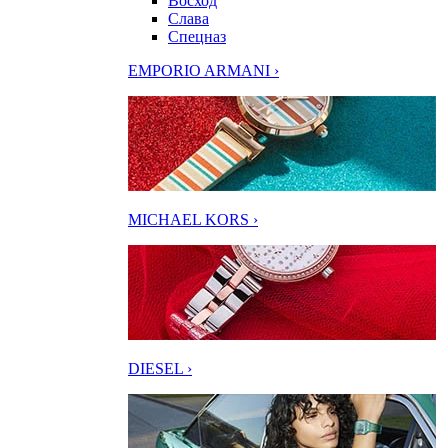
Восход
Слава
Спецназ
EMPORIO ARMANI ›
MICHAEL KORS ›
DIESEL ›