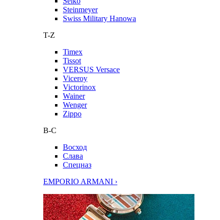
Seiko
Steinmeyer
Swiss Military Hanowa
T-Z
Timex
Tissot
VERSUS Versace
Viceroy
Victorinox
Wainer
Wenger
Zippo
В-С
Восход
Слава
Спецназ
EMPORIO ARMANI ›