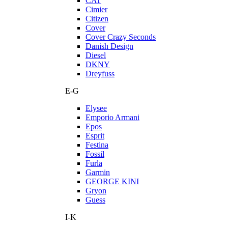
CAT
Cimier
Citizen
Cover
Cover Crazy Seconds
Danish Design
Diesel
DKNY
Dreyfuss
E-G
Elysee
Emporio Armani
Epos
Esprit
Festina
Fossil
Furla
Garmin
GEORGE KINI
Gryon
Guess
I-K