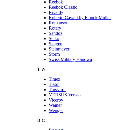
Reebok
Reebok Classic
Rivaldy
Roberto Cavalli by Franck Muller
Romanson
Rotary
Sandoz
Seiko
Skagen
Steinmeyer
Storm
Swiss Military Hanowa
T-W
Timex
Tissot
Trussardi
VERSUS Versace
Viceroy
Wainer
Wenger
В-С