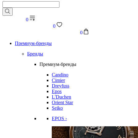
0
0
0
Премиум-бренды
Бренды
Премиум-бренды
Candino
Cimier
Dreyfuss
Epos
L'Duchen
Orient Star
Seiko
EPOS ›