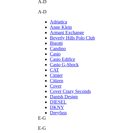
A-D
A-D
Adriatica
Anne Klein
Armani Exchange
Beverly Hills Polo Club
Bigotti
Candino
Casio
Casio Edifice
Casio G-Shock
CAT
Cimier
Citizen
Cover
Cover Crazy Seconds
Danish Design
DIESEL
DKNY
Dreyfuss
E-G
E-G