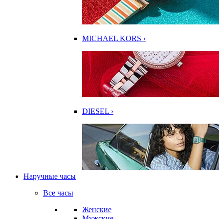
MICHAEL KORS ›
DIESEL ›
Наручные часы
Все часы
Женские
Мужские