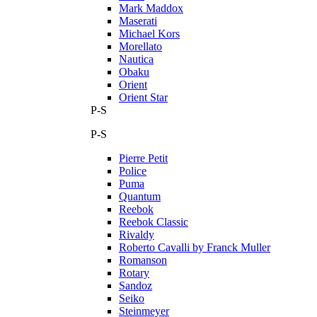
Mark Maddox
Maserati
Michael Kors
Morellato
Nautica
Obaku
Orient
Orient Star
P-S
P-S
Pierre Petit
Police
Puma
Quantum
Reebok
Reebok Classic
Rivaldy
Roberto Cavalli by Franck Muller
Romanson
Rotary
Sandoz
Seiko
Steinmeyer