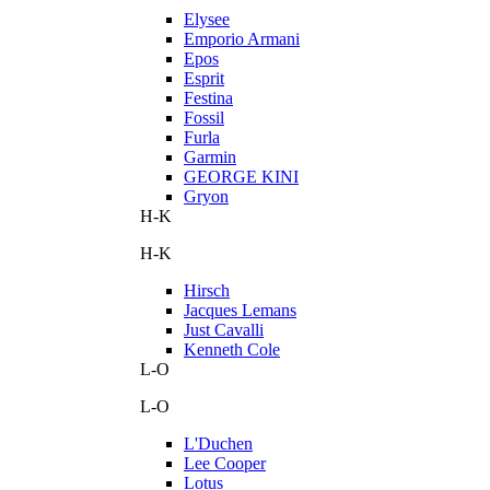
Elysee
Emporio Armani
Epos
Esprit
Festina
Fossil
Furla
Garmin
GEORGE KINI
Gryon
H-K
H-K
Hirsch
Jacques Lemans
Just Cavalli
Kenneth Cole
L-O
L-O
L'Duchen
Lee Cooper
Lotus