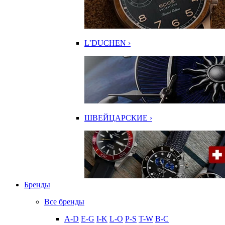
L’DUCHEN ›
ШВЕЙЦАРСКИЕ ›
Бренды
Все бренды
A-D
E-G
I-K
L-O
P-S
T-W
В-С