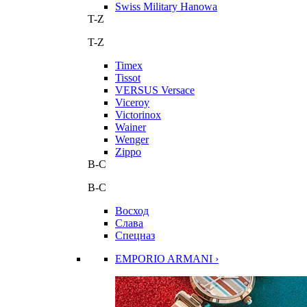
Swiss Military Hanowa
T-Z
T-Z
Timex
Tissot
VERSUS Versace
Viceroy
Victorinox
Wainer
Wenger
Zippo
В-С
В-С
Восход
Слава
Спецназ
EMPORIO ARMANI ›