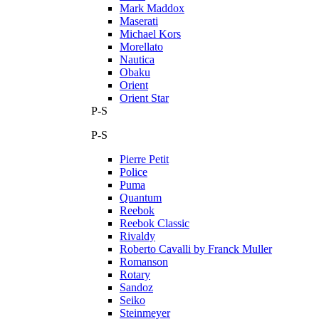
Mark Maddox
Maserati
Michael Kors
Morellato
Nautica
Obaku
Orient
Orient Star
P-S
P-S
Pierre Petit
Police
Puma
Quantum
Reebok
Reebok Classic
Rivaldy
Roberto Cavalli by Franck Muller
Romanson
Rotary
Sandoz
Seiko
Steinmeyer