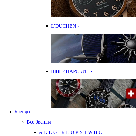
L’DUCHEN ›
ШВЕЙЦАРСКИЕ ›
Бренды
Все бренды
A-D
E-G
I-K
L-O
P-S
T-W
В-С