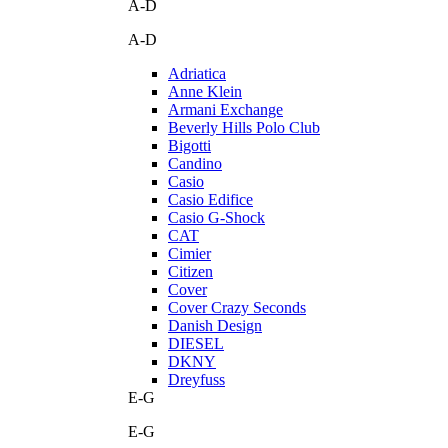
A-D
A-D
Adriatica
Anne Klein
Armani Exchange
Beverly Hills Polo Club
Bigotti
Candino
Casio
Casio Edifice
Casio G-Shock
CAT
Cimier
Citizen
Cover
Cover Crazy Seconds
Danish Design
DIESEL
DKNY
Dreyfuss
E-G
E-G