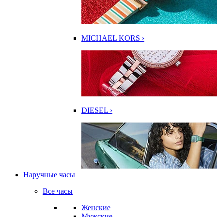
MICHAEL KORS ›
DIESEL ›
Наручные часы
Все часы
Женские
Мужские