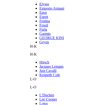
Elysee
Emporio Armani
Epos
Esprit
Festina
Fossil
Furla
Garmin
GEORGE KINI
Gryon
H-K
H-K
Hirsch
Jacques Lemans
Just Cavalli
Kenneth Cole
L-O
L-O
L'Duchen
Lee Cooper
Lotus