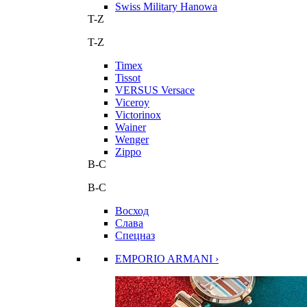
Swiss Military Hanowa
T-Z
T-Z
Timex
Tissot
VERSUS Versace
Viceroy
Victorinox
Wainer
Wenger
Zippo
В-С
В-С
Восход
Слава
Спецназ
EMPORIO ARMANI ›