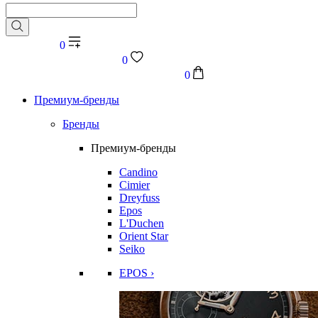
0
0
0
Премиум-бренды
Бренды
Премиум-бренды
Candino
Cimier
Dreyfuss
Epos
L'Duchen
Orient Star
Seiko
EPOS ›