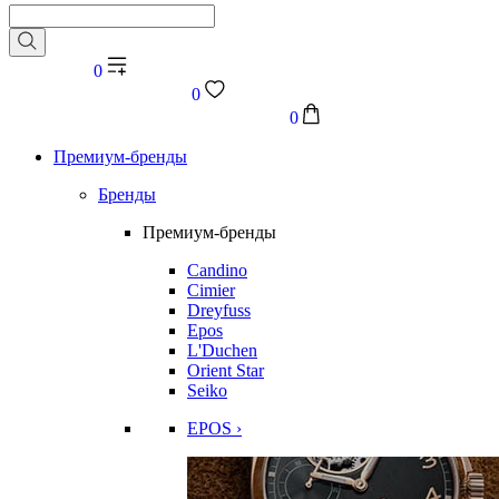
0
0
0
Премиум-бренды
Бренды
Премиум-бренды
Candino
Cimier
Dreyfuss
Epos
L'Duchen
Orient Star
Seiko
EPOS ›