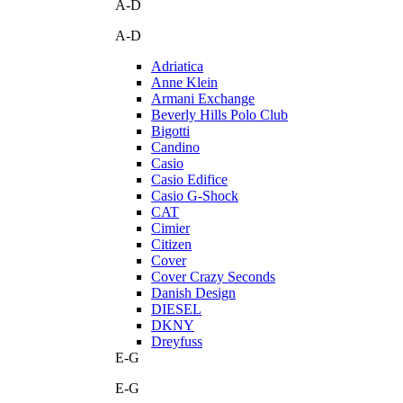
A-D
A-D
Adriatica
Anne Klein
Armani Exchange
Beverly Hills Polo Club
Bigotti
Candino
Casio
Casio Edifice
Casio G-Shock
CAT
Cimier
Citizen
Cover
Cover Crazy Seconds
Danish Design
DIESEL
DKNY
Dreyfuss
E-G
E-G