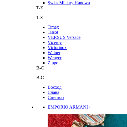
Swiss Military Hanowa
T-Z
T-Z
Timex
Tissot
VERSUS Versace
Viceroy
Victorinox
Wainer
Wenger
Zippo
В-С
В-С
Восход
Слава
Спецназ
EMPORIO ARMANI ›