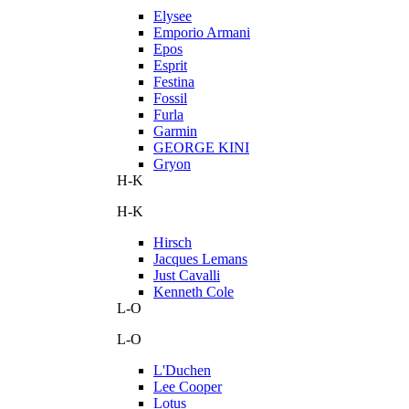
Elysee
Emporio Armani
Epos
Esprit
Festina
Fossil
Furla
Garmin
GEORGE KINI
Gryon
H-K
H-K
Hirsch
Jacques Lemans
Just Cavalli
Kenneth Cole
L-O
L-O
L'Duchen
Lee Cooper
Lotus