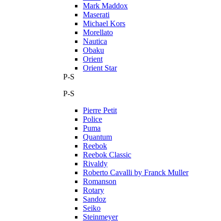
Mark Maddox
Maserati
Michael Kors
Morellato
Nautica
Obaku
Orient
Orient Star
P-S
P-S
Pierre Petit
Police
Puma
Quantum
Reebok
Reebok Classic
Rivaldy
Roberto Cavalli by Franck Muller
Romanson
Rotary
Sandoz
Seiko
Steinmeyer