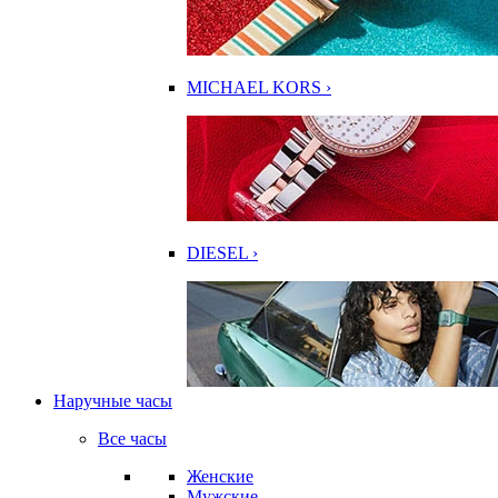
MICHAEL KORS ›
DIESEL ›
Наручные часы
Все часы
Женские
Мужские