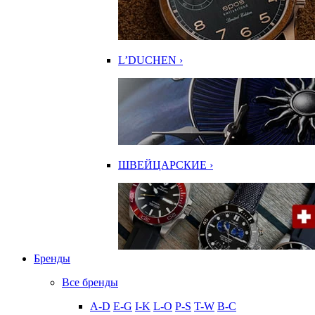
L’DUCHEN ›
ШВЕЙЦАРСКИЕ ›
Бренды
Все бренды
A-D
E-G
I-K
L-O
P-S
T-W
В-С