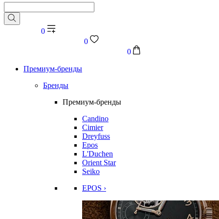
0
0
0
Премиум-бренды
Бренды
Премиум-бренды
Candino
Cimier
Dreyfuss
Epos
L'Duchen
Orient Star
Seiko
EPOS ›