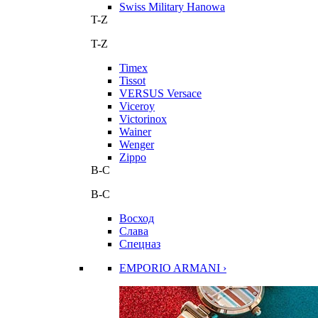
Swiss Military Hanowa
T-Z
T-Z
Timex
Tissot
VERSUS Versace
Viceroy
Victorinox
Wainer
Wenger
Zippo
В-С
В-С
Восход
Слава
Спецназ
EMPORIO ARMANI ›