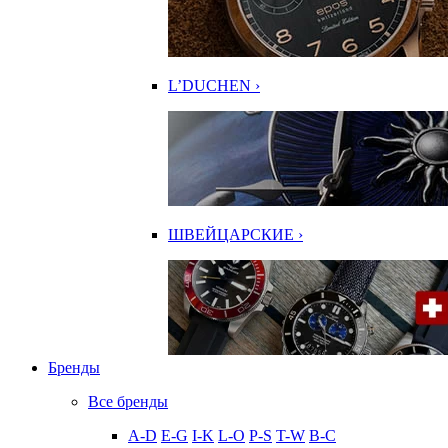
L’DUCHEN ›
ШВЕЙЦАРСКИЕ ›
Бренды
Все бренды
A-D
E-G
I-K
L-O
P-S
T-W
В-С