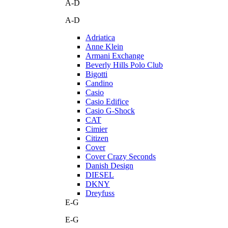
A-D
A-D
Adriatica
Anne Klein
Armani Exchange
Beverly Hills Polo Club
Bigotti
Candino
Casio
Casio Edifice
Casio G-Shock
CAT
Cimier
Citizen
Cover
Cover Crazy Seconds
Danish Design
DIESEL
DKNY
Dreyfuss
E-G
E-G