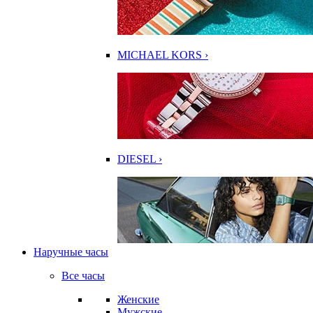
MICHAEL KORS ›
DIESEL ›
Наручные часы
Все часы
Женские
Мужские