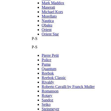
Mark Maddox
Maserati
Michael Kors
Morellato
Nautica
Obaku
Orient
Orient Star
P-S
P-S
Pierre Petit
Police
Puma
Quantum
Reebok
Reebok Classic
Rivaldy
Roberto Cavalli by Franck Muller
Romanson
Rotary
Sandoz
Seiko
Steinmeyer