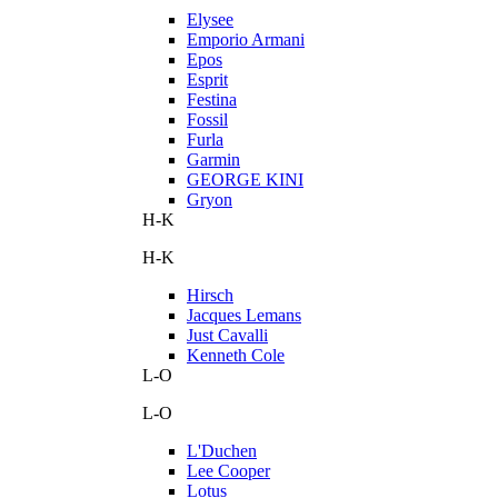
Elysee
Emporio Armani
Epos
Esprit
Festina
Fossil
Furla
Garmin
GEORGE KINI
Gryon
H-K
H-K
Hirsch
Jacques Lemans
Just Cavalli
Kenneth Cole
L-O
L-O
L'Duchen
Lee Cooper
Lotus