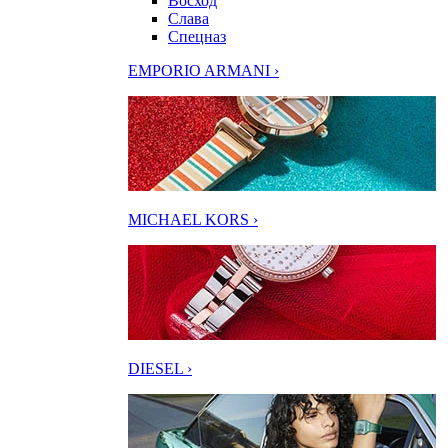
Восход
Слава
Спецназ
EMPORIO ARMANI ›
MICHAEL KORS ›
DIESEL ›