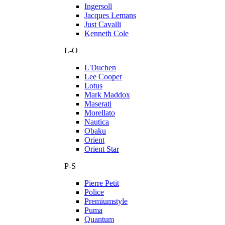
Ingersoll
Jacques Lemans
Just Cavalli
Kenneth Cole
L-O
L'Duchen
Lee Cooper
Lotus
Mark Maddox
Maserati
Morellato
Nautica
Obaku
Orient
Orient Star
P-S
Pierre Petit
Police
Premiumstyle
Puma
Quantum