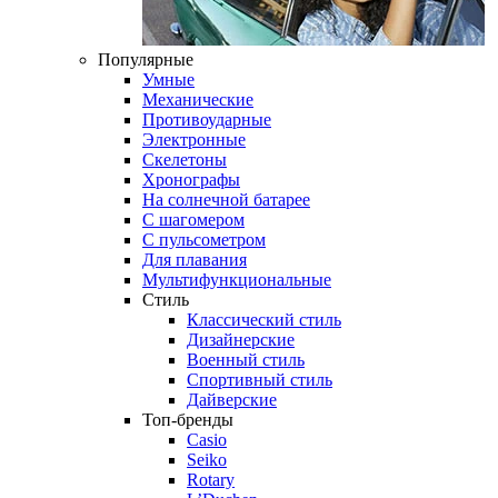
Популярные
Умные
Механические
Противоударные
Электронные
Скелетоны
Хронографы
На солнечной батарее
С шагомером
С пульсометром
Для плавания
Мультифункциональные
Стиль
Классический стиль
Дизайнерские
Военный стиль
Спортивный стиль
Дайверские
Топ-бренды
Casio
Seiko
Rotary