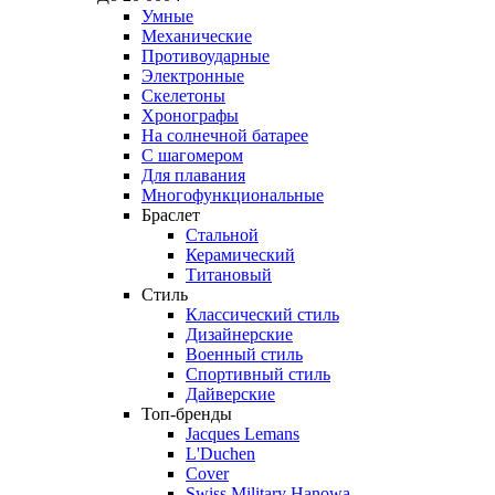
Умные
Механические
Противоударные
Электронные
Скелетоны
Хронографы
На солнечной батарее
С шагомером
Для плавания
Многофункциональные
Браслет
Стальной
Керамический
Титановый
Стиль
Классический стиль
Дизайнерские
Военный стиль
Спортивный стиль
Дайверские
Топ-бренды
Jacques Lemans
L'Duchen
Cover
Swiss Military Hanowa