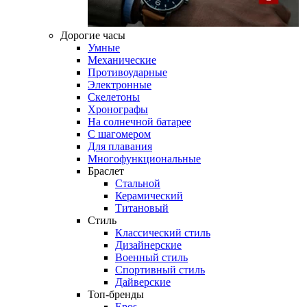
Дорогие часы
Умные
Механические
Противоударные
Электронные
Скелетоны
Хронографы
На солнечной батарее
С шагомером
Для плавания
Многофункциональные
Браслет
Стальной
Керамический
Титановый
Стиль
Классический стиль
Дизайнерские
Военный стиль
Спортивный стиль
Дайверские
Топ-бренды
Epos