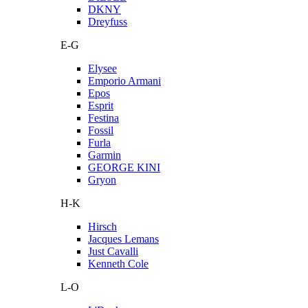
DKNY
Dreyfuss
E-G
Elysee
Emporio Armani
Epos
Esprit
Festina
Fossil
Furla
Garmin
GEORGE KINI
Gryon
H-K
Hirsch
Jacques Lemans
Just Cavalli
Kenneth Cole
L-O