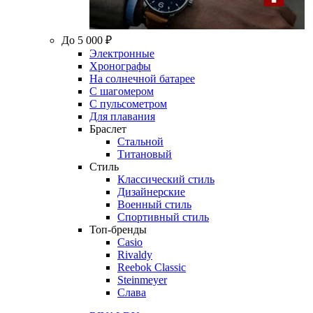
До 5 000 ₽
Электронные
Хронографы
На солнечной батарее
С шагомером
С пульсометром
Для плавания
Браслет
Стальной
Титановый
Стиль
Классический стиль
Дизайнерские
Военный стиль
Спортивный стиль
Топ-бренды
Casio
Rivaldy
Reebok Classic
Steinmeyer
Слава