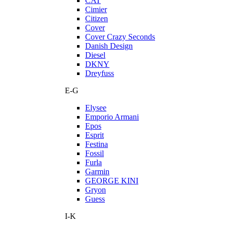
CAT
Cimier
Citizen
Cover
Cover Crazy Seconds
Danish Design
Diesel
DKNY
Dreyfuss
E-G
Elysee
Emporio Armani
Epos
Esprit
Festina
Fossil
Furla
Garmin
GEORGE KINI
Gryon
Guess
I-K