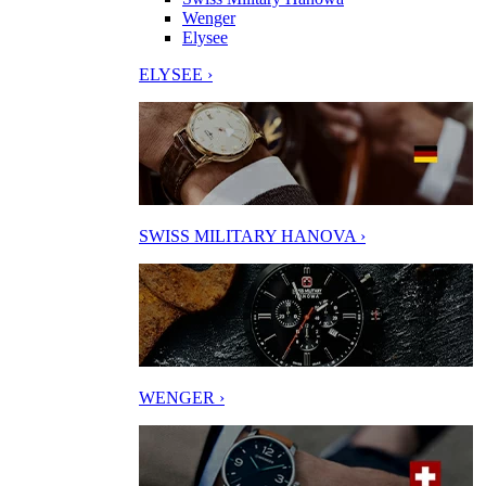
Wenger
Elysee
ELYSEE ›
SWISS MILITARY HANOVA ›
WENGER ›