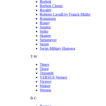
Reebok
Reebok Classic
Rivaldy
Roberto Cavalli by Franck Muller
Romanson
Rotary
Sandoz
Seiko
Skagen
Steinmeyer
Storm
Swiss Military Hanowa
T-W
Timex
Tissot
Trussardi
VERSUS Versace
Viceroy
Wainer
Wenger
В-С