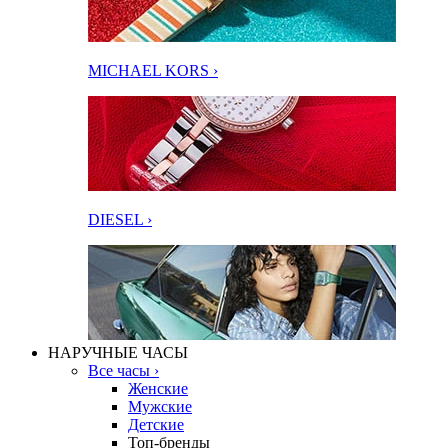
MICHAEL KORS ›
DIESEL ›
НАРУЧНЫЕ ЧАСЫ
Все часы ›
Женские
Мужские
Детские
Топ-бренды