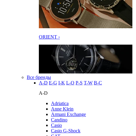
ORIENT ›
Все бренды
A-D
E-G
I-K
L-O
P-S
T-W
В-С
A-D
Adriatica
Anne Klein
Armani Exchange
Candino
Casio
Casio G-Shock