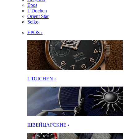
Epos
L'Duchen
Orient Star
Seiko
EPOS ›
L’DUCHEN ›
ШВЕЙЦАРСКИЕ ›