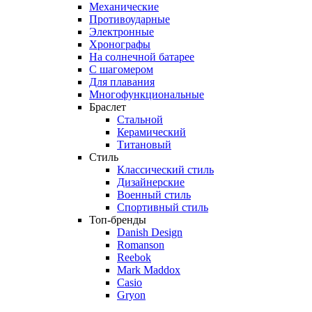
Механические
Противоударные
Электронные
Хронографы
На солнечной батарее
С шагомером
Для плавания
Многофункциональные
Браслет
Стальной
Керамический
Титановый
Стиль
Классический стиль
Дизайнерские
Военный стиль
Спортивный стиль
Топ-бренды
Danish Design
Romanson
Reebok
Mark Maddox
Casio
Gryon