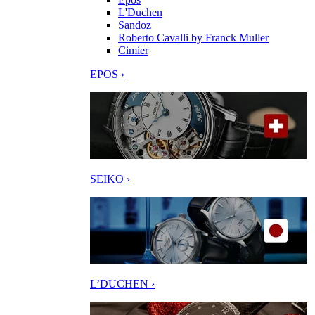
L'Duchen
Sandoz
Roberto Cavalli by Franck Muller
Cimier
EPOS ›
SEIKO ›
L’DUCHEN ›