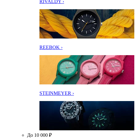
RIVALDY ›
REEBOK ›
STEINMEYER ›
До 10 000 ₽