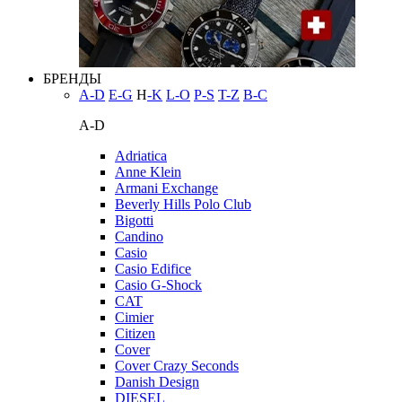
БРЕНДЫ
A-D
E-G
H
-K
L-O
P-S
T-Z
В-С
A-D
Adriatica
Anne Klein
Armani Exchange
Beverly Hills Polo Club
Bigotti
Candino
Casio
Casio Edifice
Casio G-Shock
CAT
Cimier
Citizen
Cover
Cover Crazy Seconds
Danish Design
DIESEL