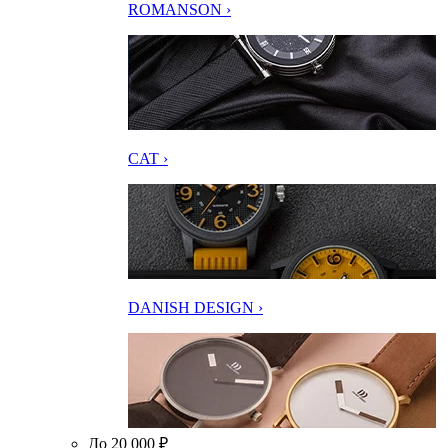
ROMANSON ›
CAT ›
DANISH DESIGN ›
До 20 000 ₽