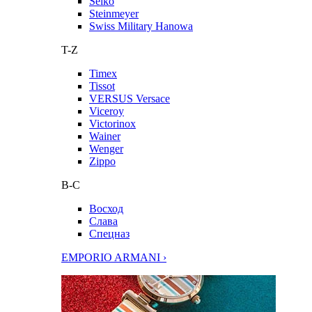
Seiko
Steinmeyer
Swiss Military Hanowa
T-Z
Timex
Tissot
VERSUS Versace
Viceroy
Victorinox
Wainer
Wenger
Zippo
В-С
Восход
Слава
Спецназ
EMPORIO ARMANI ›