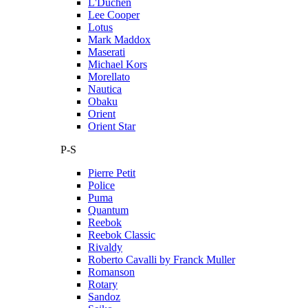
L'Duchen
Lee Cooper
Lotus
Mark Maddox
Maserati
Michael Kors
Morellato
Nautica
Obaku
Orient
Orient Star
P-S
Pierre Petit
Police
Puma
Quantum
Reebok
Reebok Classic
Rivaldy
Roberto Cavalli by Franck Muller
Romanson
Rotary
Sandoz