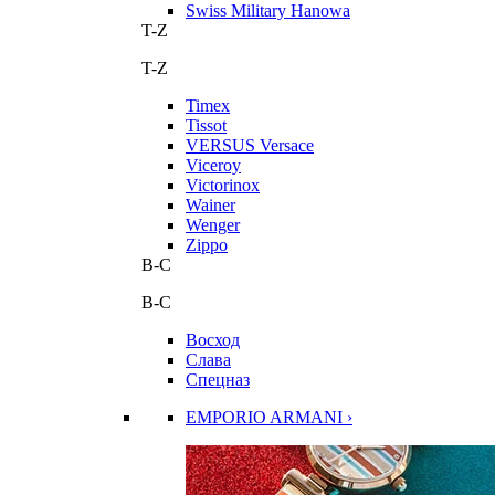
Swiss Military Hanowa
T-Z
T-Z
Timex
Tissot
VERSUS Versace
Viceroy
Victorinox
Wainer
Wenger
Zippo
В-С
В-С
Восход
Слава
Спецназ
EMPORIO ARMANI ›