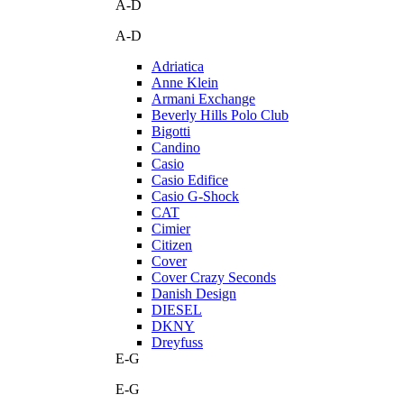
A-D
A-D
Adriatica
Anne Klein
Armani Exchange
Beverly Hills Polo Club
Bigotti
Candino
Casio
Casio Edifice
Casio G-Shock
CAT
Cimier
Citizen
Cover
Cover Crazy Seconds
Danish Design
DIESEL
DKNY
Dreyfuss
E-G
E-G