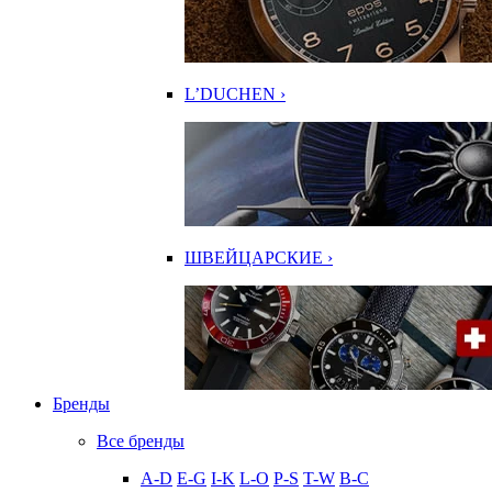
L’DUCHEN ›
ШВЕЙЦАРСКИЕ ›
Бренды
Все бренды
A-D
E-G
I-K
L-O
P-S
T-W
В-С