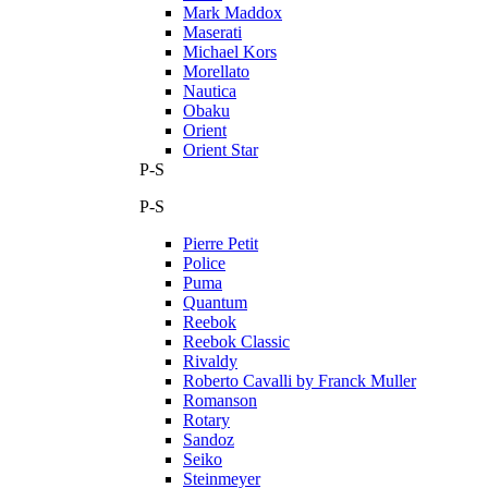
Mark Maddox
Maserati
Michael Kors
Morellato
Nautica
Obaku
Orient
Orient Star
P-S
P-S
Pierre Petit
Police
Puma
Quantum
Reebok
Reebok Classic
Rivaldy
Roberto Cavalli by Franck Muller
Romanson
Rotary
Sandoz
Seiko
Steinmeyer