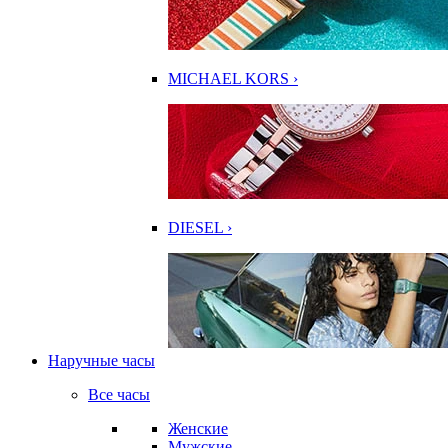
MICHAEL KORS ›
DIESEL ›
Наручные часы
Все часы
Женские
Мужские