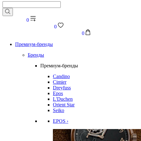
0
0
0
Премиум-бренды
Бренды
Премиум-бренды
Candino
Cimier
Dreyfuss
Epos
L'Duchen
Orient Star
Seiko
EPOS ›