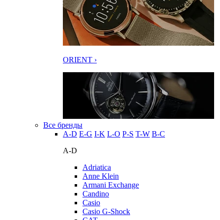
ORIENT ›
Все бренды
A-D
E-G
I-K
L-O
P-S
T-W
В-С
A-D
Adriatica
Anne Klein
Armani Exchange
Candino
Casio
Casio G-Shock