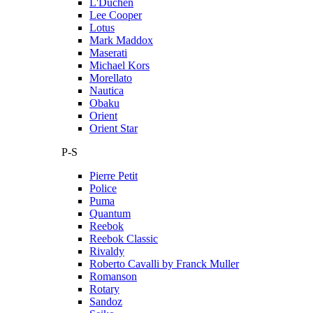
L'Duchen
Lee Cooper
Lotus
Mark Maddox
Maserati
Michael Kors
Morellato
Nautica
Obaku
Orient
Orient Star
P-S
Pierre Petit
Police
Puma
Quantum
Reebok
Reebok Classic
Rivaldy
Roberto Cavalli by Franck Muller
Romanson
Rotary
Sandoz