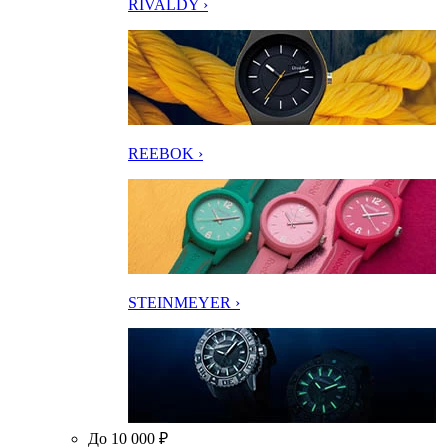
RIVALDY ›
REEBOK ›
STEINMEYER ›
До 10 000 ₽