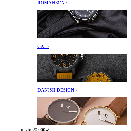
ROMANSON ›
CAT ›
DANISH DESIGN ›
До 20 000 ₽