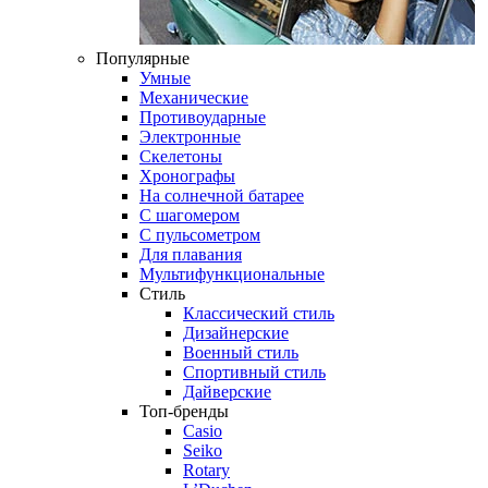
Популярные
Умные
Механические
Противоударные
Электронные
Скелетоны
Хронографы
На солнечной батарее
С шагомером
С пульсометром
Для плавания
Мультифункциональные
Стиль
Классический стиль
Дизайнерские
Военный стиль
Спортивный стиль
Дайверские
Топ-бренды
Casio
Seiko
Rotary