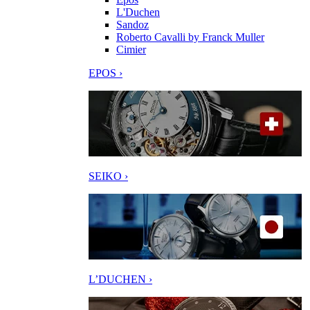
L'Duchen
Sandoz
Roberto Cavalli by Franck Muller
Cimier
EPOS ›
SEIKO ›
L’DUCHEN ›