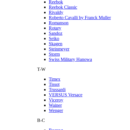
Reebok
Reebok Classic
Rivaldy
Roberto Cavalli by Franck Muller
Romanson
Rotary
Sandoz
Seiko
Skagen
Steinmeyer
Storm
Swiss Military Hanowa
T-W
Timex
Tissot
Trussardi
VERSUS Versace
Viceroy
Wainer
Wenger
В-С