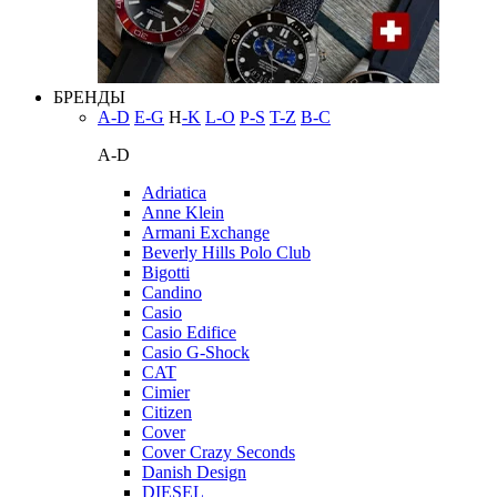
БРЕНДЫ
A-D
E-G
H
-K
L-O
P-S
T-Z
В-С
A-D
Adriatica
Anne Klein
Armani Exchange
Beverly Hills Polo Club
Bigotti
Candino
Casio
Casio Edifice
Casio G-Shock
CAT
Cimier
Citizen
Cover
Cover Crazy Seconds
Danish Design
DIESEL