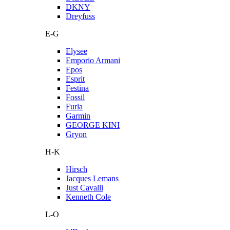
DKNY
Dreyfuss
E-G
Elysee
Emporio Armani
Epos
Esprit
Festina
Fossil
Furla
Garmin
GEORGE KINI
Gryon
H-K
Hirsch
Jacques Lemans
Just Cavalli
Kenneth Cole
L-O