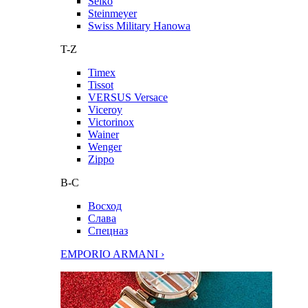
Seiko
Steinmeyer
Swiss Military Hanowa
T-Z
Timex
Tissot
VERSUS Versace
Viceroy
Victorinox
Wainer
Wenger
Zippo
В-С
Восход
Слава
Спецназ
EMPORIO ARMANI ›