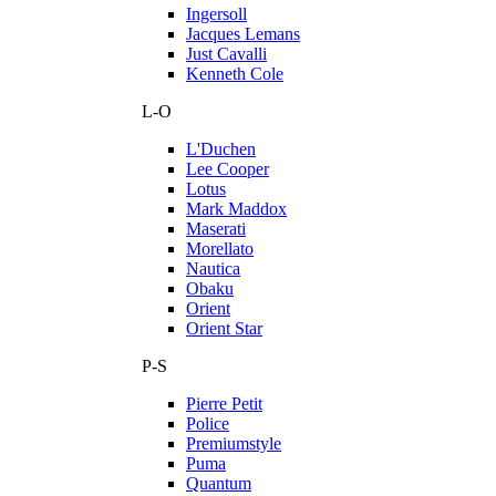
Ingersoll
Jacques Lemans
Just Cavalli
Kenneth Cole
L-O
L'Duchen
Lee Cooper
Lotus
Mark Maddox
Maserati
Morellato
Nautica
Obaku
Orient
Orient Star
P-S
Pierre Petit
Police
Premiumstyle
Puma
Quantum