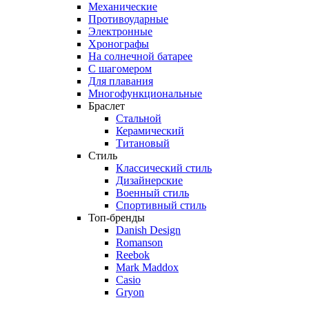
Механические
Противоударные
Электронные
Хронографы
На солнечной батарее
С шагомером
Для плавания
Многофункциональные
Браслет
Стальной
Керамический
Титановый
Стиль
Классический стиль
Дизайнерские
Военный стиль
Спортивный стиль
Топ-бренды
Danish Design
Romanson
Reebok
Mark Maddox
Casio
Gryon