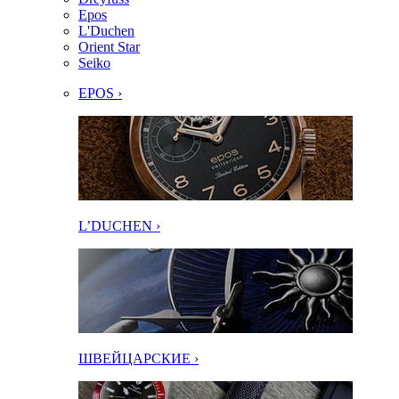
Epos
L'Duchen
Orient Star
Seiko
EPOS ›
L’DUCHEN ›
ШВЕЙЦАРСКИЕ ›