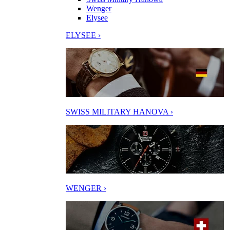
Wenger
Elysee
ELYSEE ›
SWISS MILITARY HANOVA ›
WENGER ›