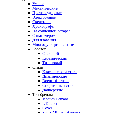
Умные
Механические
Противоударные
Электронные
Скелетоны
Хронографы
На солнечной батарее
С шагомером
Для плавания
Многофункциональные
Браслет
Стальной
Керамический
Титановый
Стиль
Классический стиль
Дизайнерские
Военный стиль
Спортивный стиль
Дайверские
Топ-бренды
Jacques Lemans
L'Duchen
Cover
Swiss Military Hanowa