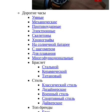
Дорогие часы
Умные
Механические
Противоударные
Электронные
Скелетоны
Хронографы
На солнечной батарее
С шагомером
Для плавания
Многофункциональные
Браслет
Стальной
Керамический
Титановый
Стиль
Классический стиль
Дизайнерские
Военный стиль
Спортивный стиль
Дайверские
Топ-бренды
Epos