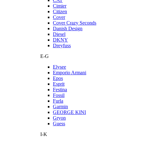
CAT
Cimier
Citizen
Cover
Cover Crazy Seconds
Danish Design
Diesel
DKNY
Dreyfuss
E-G
Elysee
Emporio Armani
Epos
Esprit
Festina
Fossil
Furla
Garmin
GEORGE KINI
Gryon
Guess
I-K