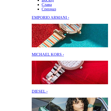
Восход
Слава
Спецназ
EMPORIO ARMANI ›
MICHAEL KORS ›
DIESEL ›