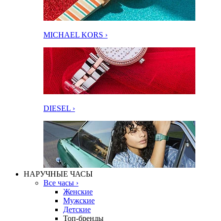
MICHAEL KORS ›
DIESEL ›
НАРУЧНЫЕ ЧАСЫ
Все часы ›
Женские
Мужские
Детские
Топ-бренды