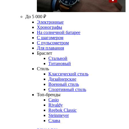
До 5 000 ₽
Электронные
Хронографы
На солнечной батарее
С шагомером
С пульсометром
Для плавания
Браслет
Стальной
Титановый
Стиль
Классический стиль
Дизайнерские
Военный стиль
Спортивный стиль
Топ-бренды
Casio
Rivaldy
Reebok Classic
Steinmeyer
Слава