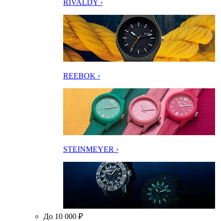
RIVALDY ›
REEBOK ›
STEINMEYER ›
До 10 000 ₽