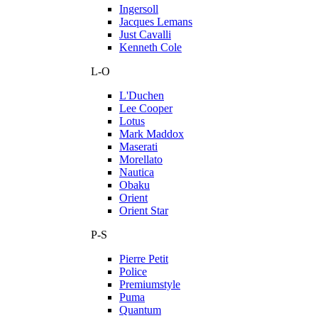
Ingersoll
Jacques Lemans
Just Cavalli
Kenneth Cole
L-O
L'Duchen
Lee Cooper
Lotus
Mark Maddox
Maserati
Morellato
Nautica
Obaku
Orient
Orient Star
P-S
Pierre Petit
Police
Premiumstyle
Puma
Quantum