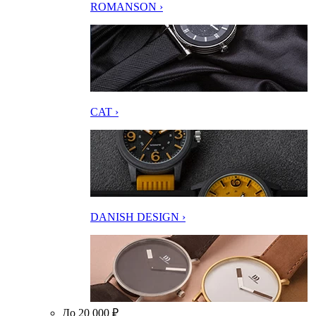
ROMANSON ›
CAT ›
DANISH DESIGN ›
До 20 000 ₽