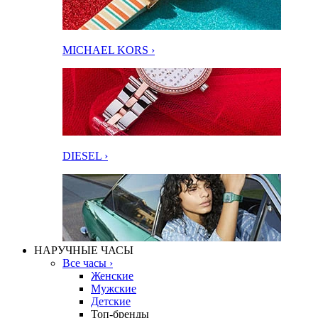
MICHAEL KORS ›
DIESEL ›
НАРУЧНЫЕ ЧАСЫ
Все часы ›
Женские
Мужские
Детские
Топ-бренды