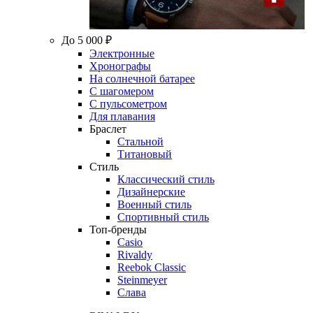
До 5 000 ₽
Электронные
Хронографы
На солнечной батарее
С шагомером
С пульсометром
Для плавания
Браслет
Стальной
Титановый
Стиль
Классический стиль
Дизайнерские
Военный стиль
Спортивный стиль
Топ-бренды
Casio
Rivaldy
Reebok Classic
Steinmeyer
Слава