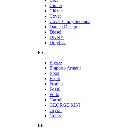
CAT
Cimier
Citizen
Cover
Cover Crazy Seconds
Danish Design
Diesel
DKNY
Dreyfuss
E-G
Elysee
Emporio Armani
Epos
Esprit
Festina
Fossil
Furla
Garmin
GEORGE KINI
Gryon
Guess
I-K