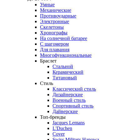
Умные
Механические
Противоударные
Электронные
Скелетоны
Хронографы
На солнечной батарее
С шагомером
Для плавания
Многофункциональные
Браслет
Стальной
Керамический
Титановый
Стиль
Классический стиль
Дизайнерские
Военный стиль
Спортивный стиль
Дайверские
Топ-бренды
Jacques Lemans
L'Duchen
Cover
Swiss Military Hanowa