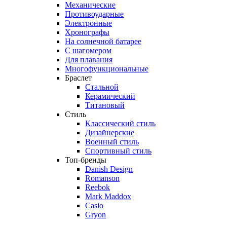
Механические
Противоударные
Электронные
Хронографы
На солнечной батарее
С шагомером
Для плавания
Многофункциональные
Браслет
Стальной
Керамический
Титановый
Стиль
Классический стиль
Дизайнерские
Военный стиль
Спортивный стиль
Топ-бренды
Danish Design
Romanson
Reebok
Mark Maddox
Casio
Gryon