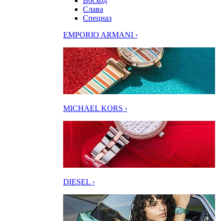
Восход
Слава
Спецназ
EMPORIO ARMANI ›
MICHAEL KORS ›
DIESEL ›