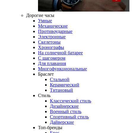
Дорогие часы
Умные
Механические
Противоударные
Электронные
Скелетоны
Хронографы
На солнечной батарее
С шагомером
Для плавания
Многофункциональные
Браслет
Стальной
Керамический
Титановый
Стиль
Классический стиль
Дизайнерские
Военный стиль
Спортивный стиль
Дайверские
Топ-бренды
Epos