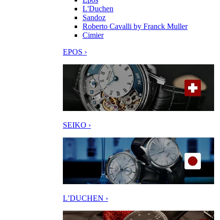
L'Duchen
Sandoz
Roberto Cavalli by Franck Muller
Cimier
EPOS ›
SEIKO ›
L’DUCHEN ›