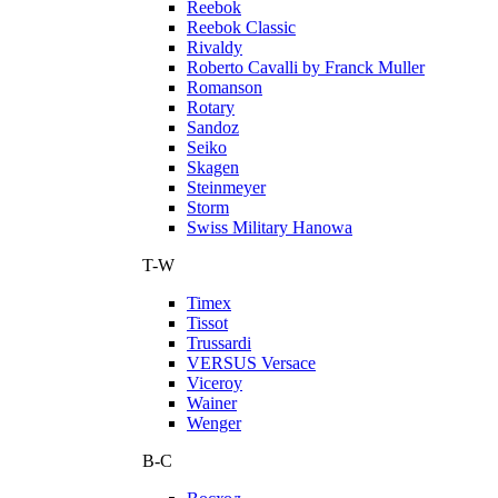
Reebok
Reebok Classic
Rivaldy
Roberto Cavalli by Franck Muller
Romanson
Rotary
Sandoz
Seiko
Skagen
Steinmeyer
Storm
Swiss Military Hanowa
T-W
Timex
Tissot
Trussardi
VERSUS Versace
Viceroy
Wainer
Wenger
В-С