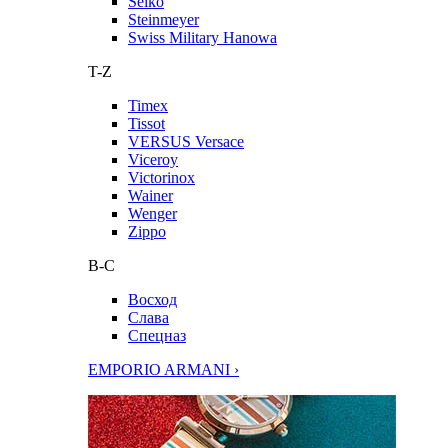
Seiko
Steinmeyer
Swiss Military Hanowa
T-Z
Timex
Tissot
VERSUS Versace
Viceroy
Victorinox
Wainer
Wenger
Zippo
В-С
Восход
Слава
Спецназ
EMPORIO ARMANI ›