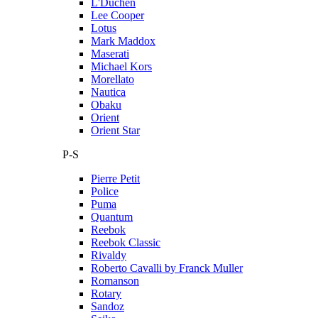
L'Duchen
Lee Cooper
Lotus
Mark Maddox
Maserati
Michael Kors
Morellato
Nautica
Obaku
Orient
Orient Star
P-S
Pierre Petit
Police
Puma
Quantum
Reebok
Reebok Classic
Rivaldy
Roberto Cavalli by Franck Muller
Romanson
Rotary
Sandoz