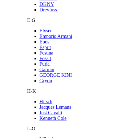
DKNY
Dreyfuss
E-G
Elysee
Emporio Armani
Epos
Esprit
Festina
Fossil
Furla
Garmin
GEORGE KINI
Gryon
H-K
Hirsch
Jacques Lemans
Just Cavalli
Kenneth Cole
L-O