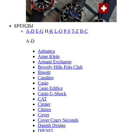
БРЕНДЫ
A-D
E-G
H
-K
L-O
P-S
T-Z
В-С
A-D
Adriatica
Anne Klein
Armani Exchange
Beverly Hills Polo Club
Bigotti
Candino
Casio
Casio Edifice
Casio G-Shock
CAT
Cimier
Citizen
Cover
Cover Crazy Seconds
Danish Design
DIESEL