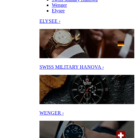
Wenger
Elysee
ELYSEE ›
SWISS MILITARY HANOVA ›
WENGER ›