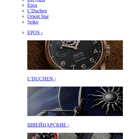
Epos
L'Duchen
Orient Star
Seiko
EPOS ›
L’DUCHEN ›
ШВЕЙЦАРСКИЕ ›