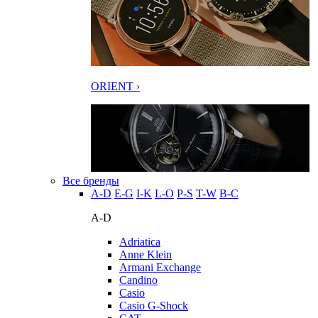
ORIENT ›
Все бренды
A-D
E-G
I-K
L-O
P-S
T-W
В-С
A-D
Adriatica
Anne Klein
Armani Exchange
Candino
Casio
Casio G-Shock