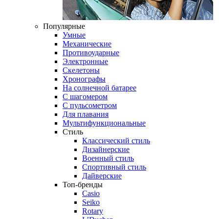
Популярные
Умные
Механические
Противоударные
Электронные
Скелетоны
Хронографы
На солнечной батарее
С шагомером
С пульсометром
Для плавания
Мультифункциональные
Стиль
Классический стиль
Дизайнерские
Военный стиль
Спортивный стиль
Дайверские
Топ-бренды
Casio
Seiko
Rotary