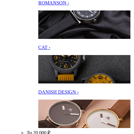
ROMANSON ›
CAT ›
DANISH DESIGN ›
До 20 000 ₽