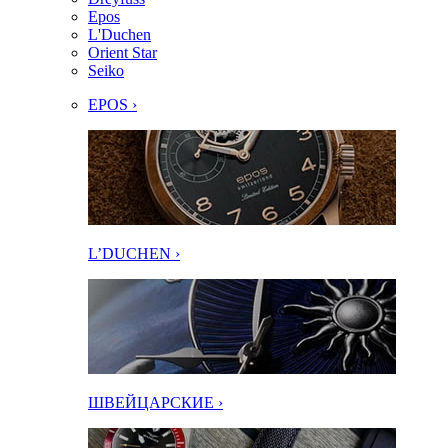
Epos
L'Duchen
Orient Star
Seiko
EPOS ›
L’DUCHEN ›
ШВЕЙЦАРСКИЕ ›