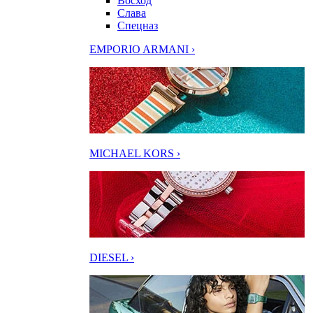
Восход
Слава
Спецназ
EMPORIO ARMANI ›
MICHAEL KORS ›
DIESEL ›