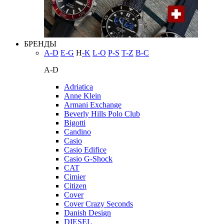
БРЕНДЫ
A-D
E-G
H
-K
L-O
P-S
T-Z
В-С
A-D
Adriatica
Anne Klein
Armani Exchange
Beverly Hills Polo Club
Bigotti
Candino
Casio
Casio Edifice
Casio G-Shock
CAT
Cimier
Citizen
Cover
Cover Crazy Seconds
Danish Design
DIESEL