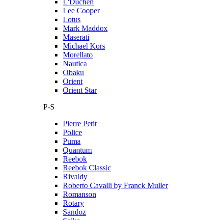
L'Duchen
Lee Cooper
Lotus
Mark Maddox
Maserati
Michael Kors
Morellato
Nautica
Obaku
Orient
Orient Star
P-S
Pierre Petit
Police
Puma
Quantum
Reebok
Reebok Classic
Rivaldy
Roberto Cavalli by Franck Muller
Romanson
Rotary
Sandoz