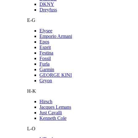
DKNY
Dreyfuss
E-G
Elysee
Emporio Armani
Epos
Esprit
Festina
Fossil
Furla
Garmin
GEORGE KINI
Gryon
H-K
Hirsch
Jacques Lemans
Just Cavalli
Kenneth Cole
L-O