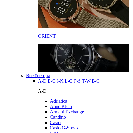
ORIENT ›
Все бренды
A-D
E-G
I-K
L-O
P-S
T-W
В-С
A-D
Adriatica
Anne Klein
Armani Exchange
Candino
Casio
Casio G-Shock