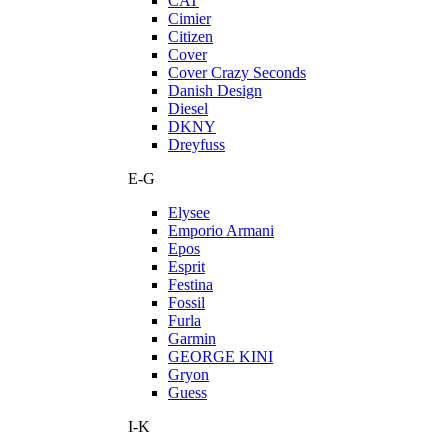
CAT
Cimier
Citizen
Cover
Cover Crazy Seconds
Danish Design
Diesel
DKNY
Dreyfuss
E-G
Elysee
Emporio Armani
Epos
Esprit
Festina
Fossil
Furla
Garmin
GEORGE KINI
Gryon
Guess
I-K