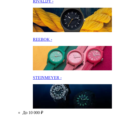
RIVALDY ›
REEBOK ›
STEINMEYER ›
До 10 000 ₽