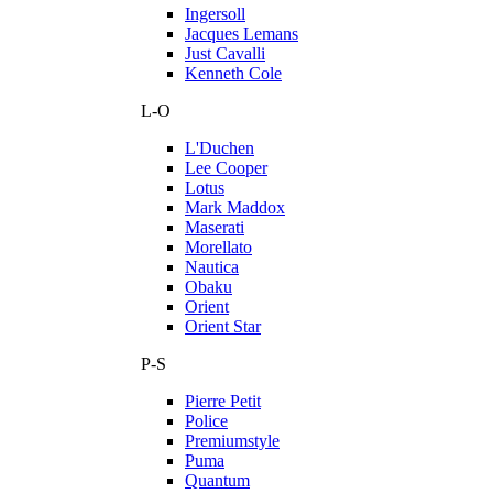
Ingersoll
Jacques Lemans
Just Cavalli
Kenneth Cole
L-O
L'Duchen
Lee Cooper
Lotus
Mark Maddox
Maserati
Morellato
Nautica
Obaku
Orient
Orient Star
P-S
Pierre Petit
Police
Premiumstyle
Puma
Quantum