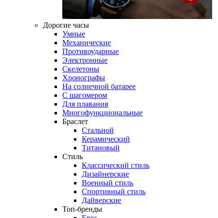
Дорогие часы
Умные
Механические
Противоударные
Электронные
Скелетоны
Хронографы
На солнечной батарее
С шагомером
Для плавания
Многофункциональные
Браслет
Стальной
Керамический
Титановый
Стиль
Классический стиль
Дизайнерские
Военный стиль
Спортивный стиль
Дайверские
Топ-бренды
Epos