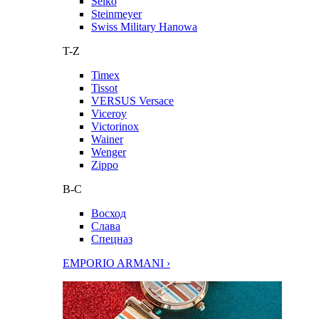
Seiko
Steinmeyer
Swiss Military Hanowa
T-Z
Timex
Tissot
VERSUS Versace
Viceroy
Victorinox
Wainer
Wenger
Zippo
В-С
Восход
Слава
Спецназ
EMPORIO ARMANI ›