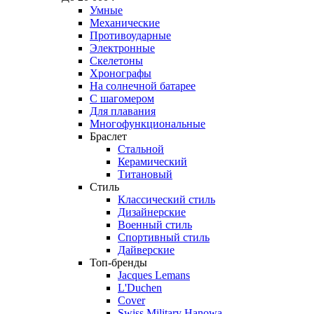
Умные
Механические
Противоударные
Электронные
Скелетоны
Хронографы
На солнечной батарее
С шагомером
Для плавания
Многофункциональные
Браслет
Стальной
Керамический
Титановый
Стиль
Классический стиль
Дизайнерские
Военный стиль
Спортивный стиль
Дайверские
Топ-бренды
Jacques Lemans
L'Duchen
Cover
Swiss Military Hanowa