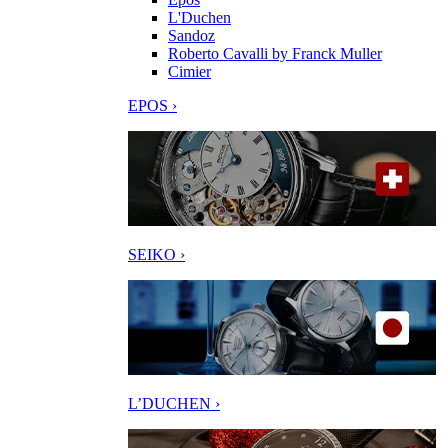
L'Duchen
Sandoz
Roberto Cavalli by Franck Muller
Cimier
EPOS ›
SEIKO ›
L’DUCHEN ›