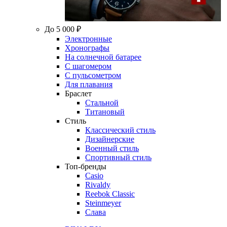
До 5 000 ₽
Электронные
Хронографы
На солнечной батарее
С шагомером
С пульсометром
Для плавания
Браслет
Стальной
Титановый
Стиль
Классический стиль
Дизайнерские
Военный стиль
Спортивный стиль
Топ-бренды
Casio
Rivaldy
Reebok Classic
Steinmeyer
Слава