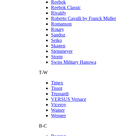
Reebok
Reebok Classic
Rivaldy
Roberto Cavalli by Franck Muller
Romanson
Rotary
Sandoz
Seiko
Skagen
Steinmeyer
Storm
Swiss Military Hanowa
T-W
Timex
Tissot
Trussardi
VERSUS Versace
Viceroy
Wainer
Wenger
В-С