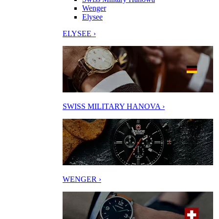
Wenger
Elysee
ELYSEE ›
SWISS MILITARY HANOVA ›
WENGER ›