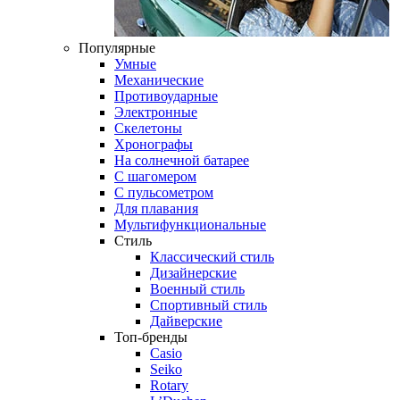
Популярные
Умные
Механические
Противоударные
Электронные
Скелетоны
Хронографы
На солнечной батарее
С шагомером
С пульсометром
Для плавания
Мультифункциональные
Стиль
Классический стиль
Дизайнерские
Военный стиль
Спортивный стиль
Дайверские
Топ-бренды
Casio
Seiko
Rotary