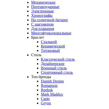
Механические
Противоударные
Электронные
Хронографы
На солнечной батарее
С шагомером
Для плавания
Многофункциональные
Браслет
Стальной
Керамический
Титановый
Стиль
Классический стиль
Дизайнерские
Военный стиль
Спортивный стиль
Топ-бренды
Danish Design
Romanson
Reebok
Mark Maddox
Casio
Gryon