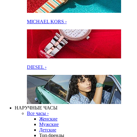
MICHAEL KORS ›
DIESEL ›
НАРУЧНЫЕ ЧАСЫ
Все часы ›
Женские
Мужские
Детские
Топ-бренды