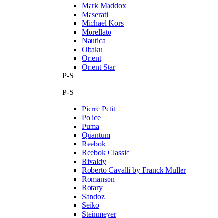
Mark Maddox
Maserati
Michael Kors
Morellato
Nautica
Obaku
Orient
Orient Star
P-S
P-S
Pierre Petit
Police
Puma
Quantum
Reebok
Reebok Classic
Rivaldy
Roberto Cavalli by Franck Muller
Romanson
Rotary
Sandoz
Seiko
Steinmeyer