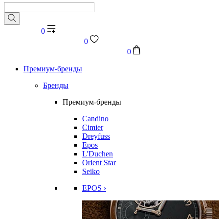
0
0
0
Премиум-бренды
Бренды
Премиум-бренды
Candino
Cimier
Dreyfuss
Epos
L'Duchen
Orient Star
Seiko
EPOS ›