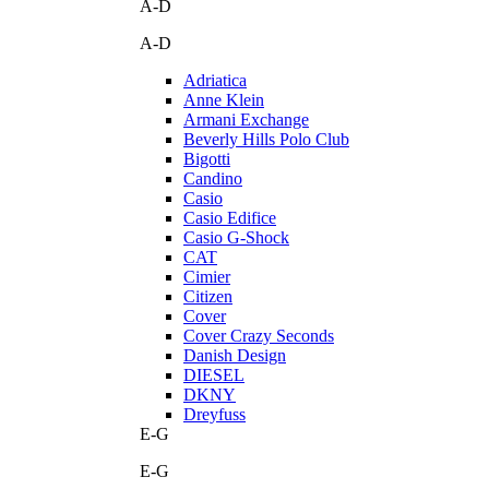
A-D
A-D
Adriatica
Anne Klein
Armani Exchange
Beverly Hills Polo Club
Bigotti
Candino
Casio
Casio Edifice
Casio G-Shock
CAT
Cimier
Citizen
Cover
Cover Crazy Seconds
Danish Design
DIESEL
DKNY
Dreyfuss
E-G
E-G