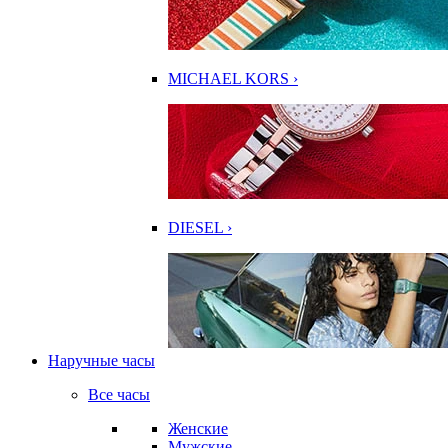
MICHAEL KORS ›
DIESEL ›
Наручные часы
Все часы
Женские
Мужские