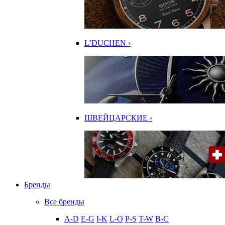
L’DUCHEN ›
ШВЕЙЦАРСКИЕ ›
Бренды
Все бренды
A-D
E-G
I-K
L-O
P-S
T-W
В-С