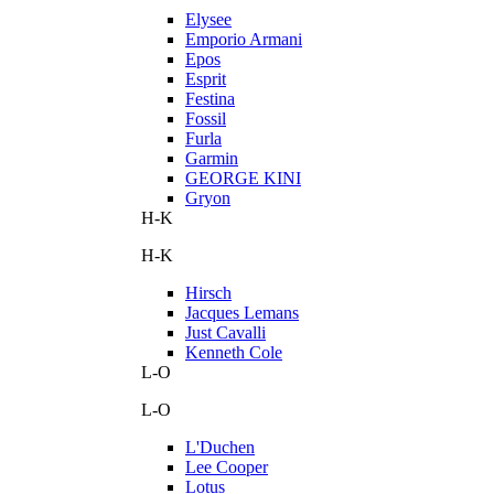
Elysee
Emporio Armani
Epos
Esprit
Festina
Fossil
Furla
Garmin
GEORGE KINI
Gryon
H-K
H-K
Hirsch
Jacques Lemans
Just Cavalli
Kenneth Cole
L-O
L-O
L'Duchen
Lee Cooper
Lotus