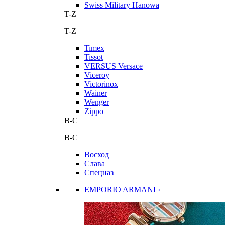
Swiss Military Hanowa
T-Z
T-Z
Timex
Tissot
VERSUS Versace
Viceroy
Victorinox
Wainer
Wenger
Zippo
В-С
В-С
Восход
Слава
Спецназ
EMPORIO ARMANI ›