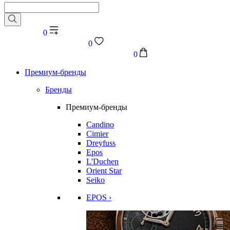
0
0
0
Премиум-бренды
Бренды
Премиум-бренды
Candino
Cimier
Dreyfuss
Epos
L'Duchen
Orient Star
Seiko
EPOS ›