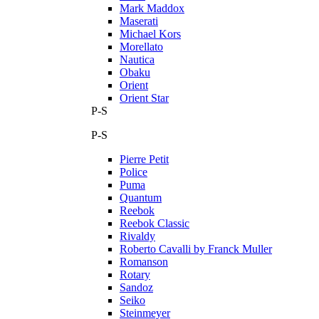
Mark Maddox
Maserati
Michael Kors
Morellato
Nautica
Obaku
Orient
Orient Star
P-S
P-S
Pierre Petit
Police
Puma
Quantum
Reebok
Reebok Classic
Rivaldy
Roberto Cavalli by Franck Muller
Romanson
Rotary
Sandoz
Seiko
Steinmeyer