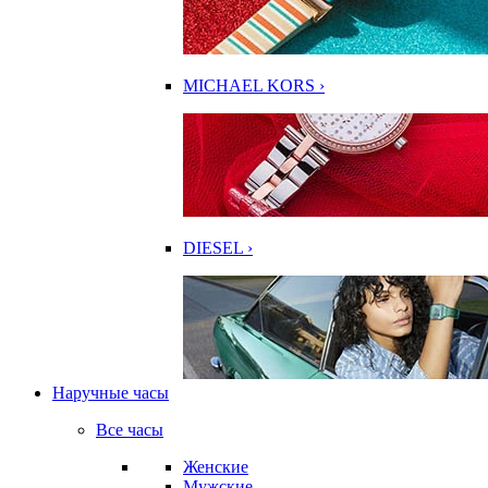
MICHAEL KORS ›
DIESEL ›
Наручные часы
Все часы
Женские
Мужские