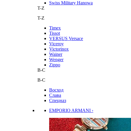
Swiss Military Hanowa
T-Z
T-Z
Timex
Tissot
VERSUS Versace
Viceroy
Victorinox
Wainer
Wenger
Zippo
В-С
В-С
Восход
Слава
Спецназ
EMPORIO ARMANI ›