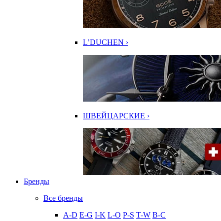
L’DUCHEN ›
ШВЕЙЦАРСКИЕ ›
Бренды
Все бренды
A-D
E-G
I-K
L-O
P-S
T-W
В-С