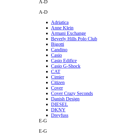
A-D
A-D
Adriatica
Anne Klein
Armani Exchange
Beverly Hills Polo Club
Bigotti
Candino
Casio
Casio Edifice
Casio G-Shock
CAT
Cimier
Citizen
Cover
Cover Crazy Seconds
Danish Design
DIESEL
DKNY
Dreyfuss
E-G
E-G