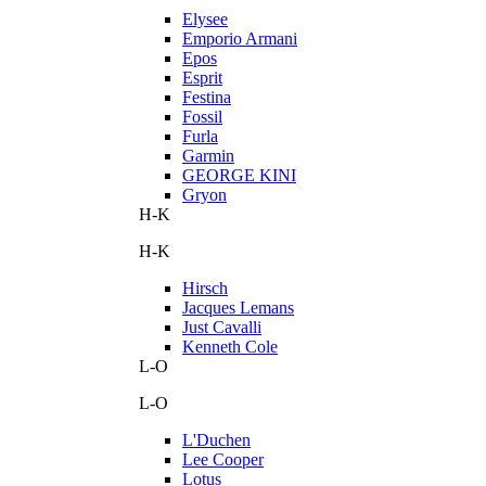
Elysee
Emporio Armani
Epos
Esprit
Festina
Fossil
Furla
Garmin
GEORGE KINI
Gryon
H-K
H-K
Hirsch
Jacques Lemans
Just Cavalli
Kenneth Cole
L-O
L-O
L'Duchen
Lee Cooper
Lotus