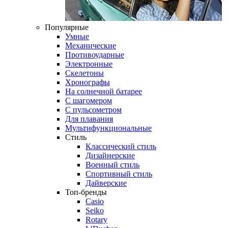
Популярные
Умные
Механические
Противоударные
Электронные
Скелетоны
Хронографы
На солнечной батарее
С шагомером
С пульсометром
Для плавания
Мультифункциональные
Стиль
Классический стиль
Дизайнерские
Военный стиль
Спортивный стиль
Дайверские
Топ-бренды
Casio
Seiko
Rotary