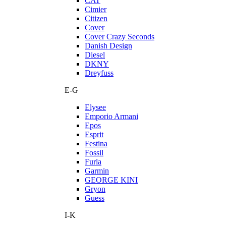
CAT
Cimier
Citizen
Cover
Cover Crazy Seconds
Danish Design
Diesel
DKNY
Dreyfuss
E-G
Elysee
Emporio Armani
Epos
Esprit
Festina
Fossil
Furla
Garmin
GEORGE KINI
Gryon
Guess
I-K