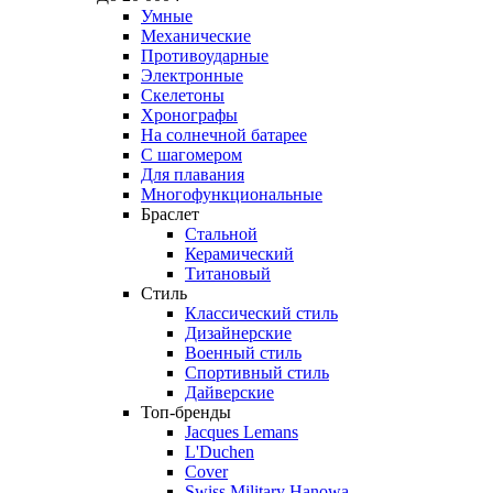
Умные
Механические
Противоударные
Электронные
Скелетоны
Хронографы
На солнечной батарее
С шагомером
Для плавания
Многофункциональные
Браслет
Стальной
Керамический
Титановый
Стиль
Классический стиль
Дизайнерские
Военный стиль
Спортивный стиль
Дайверские
Топ-бренды
Jacques Lemans
L'Duchen
Cover
Swiss Military Hanowa