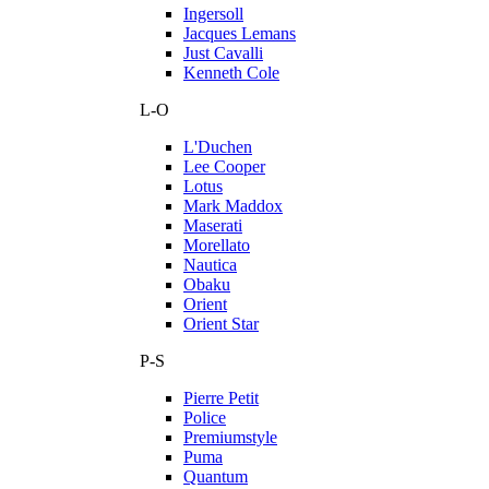
Ingersoll
Jacques Lemans
Just Cavalli
Kenneth Cole
L-O
L'Duchen
Lee Cooper
Lotus
Mark Maddox
Maserati
Morellato
Nautica
Obaku
Orient
Orient Star
P-S
Pierre Petit
Police
Premiumstyle
Puma
Quantum