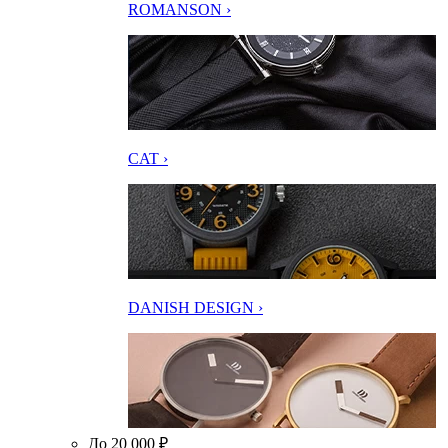
ROMANSON ›
CAT ›
DANISH DESIGN ›
До 20 000 ₽