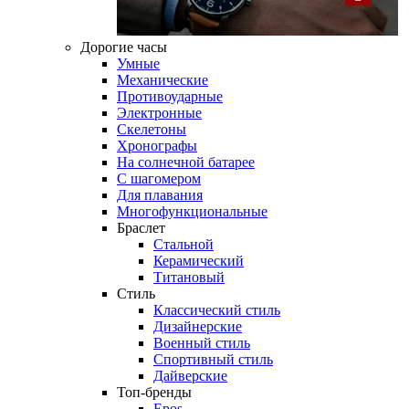
Дорогие часы
Умные
Механические
Противоударные
Электронные
Скелетоны
Хронографы
На солнечной батарее
С шагомером
Для плавания
Многофункциональные
Браслет
Стальной
Керамический
Титановый
Стиль
Классический стиль
Дизайнерские
Военный стиль
Спортивный стиль
Дайверские
Топ-бренды
Epos