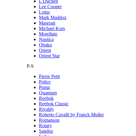
L'Duchen
Lee Cooper
Lotus
Mark Maddox
Maserati
Michael Kors
Morellato
Nautica
Obaku
Orient
Orient Star
P-S
Pierre Petit
Police
Puma
Quantum
Reebok
Reebok Classic
Rivaldy
Roberto Cavalli by Franck Muller
Romanson
Rotary
Sandoz