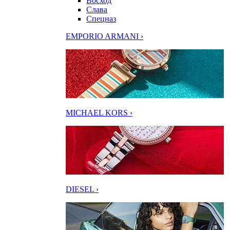
Восход
Слава
Спецназ
EMPORIO ARMANI ›
MICHAEL KORS ›
DIESEL ›