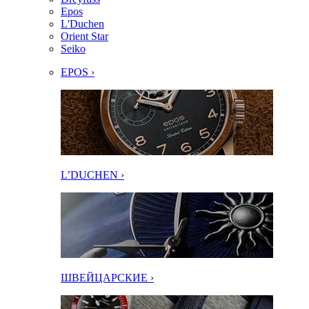
Epos
L'Duchen
Orient Star
Seiko
EPOS ›
L’DUCHEN ›
ШВЕЙЦАРСКИЕ ›