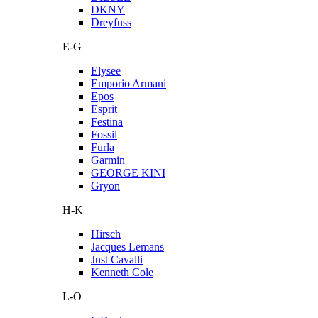
DKNY
Dreyfuss
E-G
Elysee
Emporio Armani
Epos
Esprit
Festina
Fossil
Furla
Garmin
GEORGE KINI
Gryon
H-K
Hirsch
Jacques Lemans
Just Cavalli
Kenneth Cole
L-O