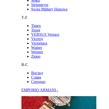
Seiko
Steinmeyer
Swiss Military Hanowa
T-Z
Timex
Tissot
VERSUS Versace
Viceroy
Victorinox
Wainer
Wenger
Zippo
В-С
Восход
Слава
Спецназ
EMPORIO ARMANI ›