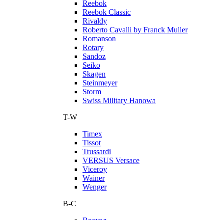
Reebok
Reebok Classic
Rivaldy
Roberto Cavalli by Franck Muller
Romanson
Rotary
Sandoz
Seiko
Skagen
Steinmeyer
Storm
Swiss Military Hanowa
T-W
Timex
Tissot
Trussardi
VERSUS Versace
Viceroy
Wainer
Wenger
В-С