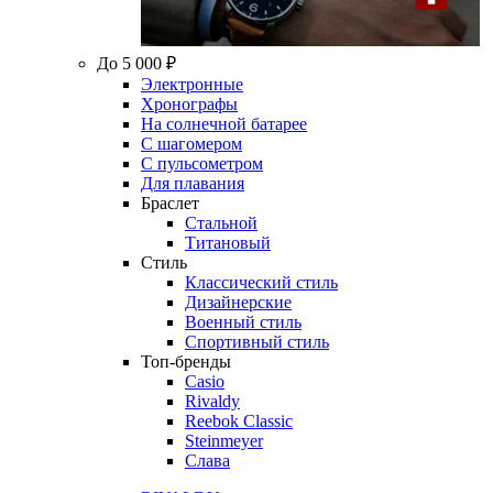
До 5 000 ₽
Электронные
Хронографы
На солнечной батарее
С шагомером
С пульсометром
Для плавания
Браслет
Стальной
Титановый
Стиль
Классический стиль
Дизайнерские
Военный стиль
Спортивный стиль
Топ-бренды
Casio
Rivaldy
Reebok Classic
Steinmeyer
Слава