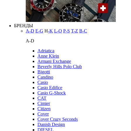
БРЕНДЫ
A-D
E-G
H
-K
L-O
P-S
T-Z
В-С
A-D
Adriatica
Anne Klein
Armani Exchange
Beverly Hills Polo Club
Bigotti
Candino
Casio
Casio Edifice
Casio G-Shock
CAT
Cimier
Citizen
Cover
Cover Crazy Seconds
Danish Design
DIESEL