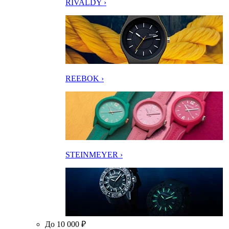
RIVALDY ›
REEBOK ›
STEINMEYER ›
До 10 000 ₽