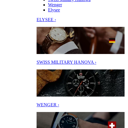
Wenger
Elysee
ELYSEE ›
SWISS MILITARY HANOVA ›
WENGER ›