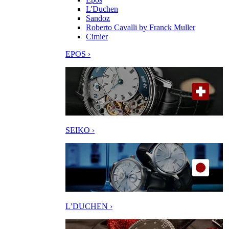
L'Duchen
Sandoz
Roberto Cavalli by Franck Muller
Cimier
EPOS ›
SEIKO ›
L’DUCHEN ›