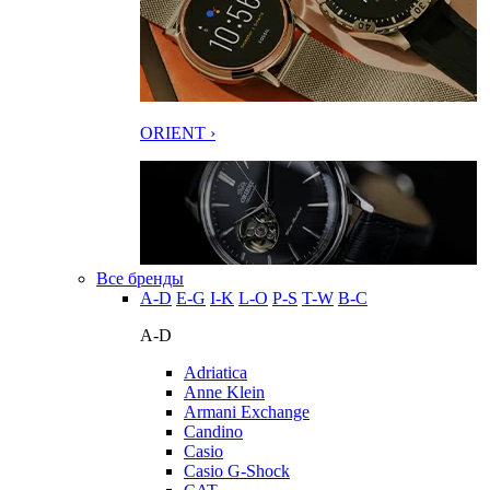
ORIENT ›
Все бренды
A-D
E-G
I-K
L-O
P-S
T-W
В-С
A-D
Adriatica
Anne Klein
Armani Exchange
Candino
Casio
Casio G-Shock