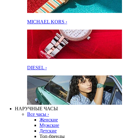
MICHAEL KORS ›
DIESEL ›
НАРУЧНЫЕ ЧАСЫ
Все часы ›
Женские
Мужские
Детские
Топ-бренды