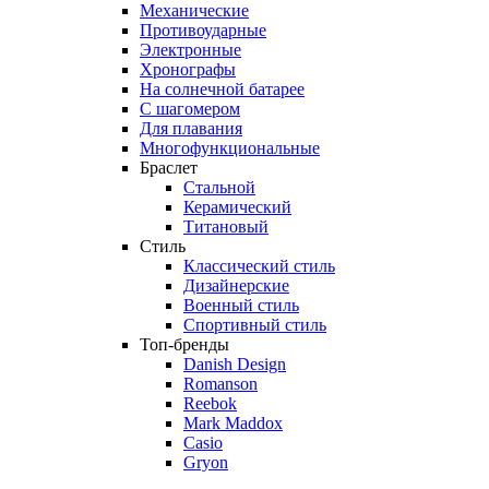
Механические
Противоударные
Электронные
Хронографы
На солнечной батарее
С шагомером
Для плавания
Многофункциональные
Браслет
Стальной
Керамический
Титановый
Стиль
Классический стиль
Дизайнерские
Военный стиль
Спортивный стиль
Топ-бренды
Danish Design
Romanson
Reebok
Mark Maddox
Casio
Gryon