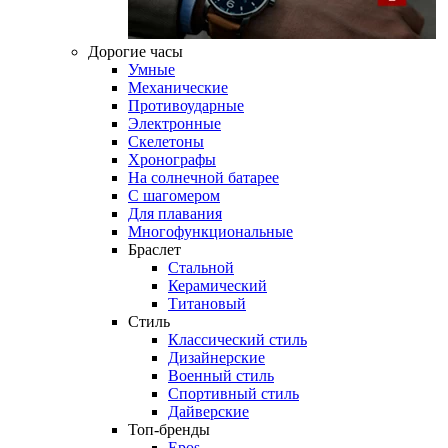
Дорогие часы
Умные
Механические
Противоударные
Электронные
Скелетоны
Хронографы
На солнечной батарее
С шагомером
Для плавания
Многофункциональные
Браслет
Стальной
Керамический
Титановый
Стиль
Классический стиль
Дизайнерские
Военный стиль
Спортивный стиль
Дайверские
Топ-бренды
Epos