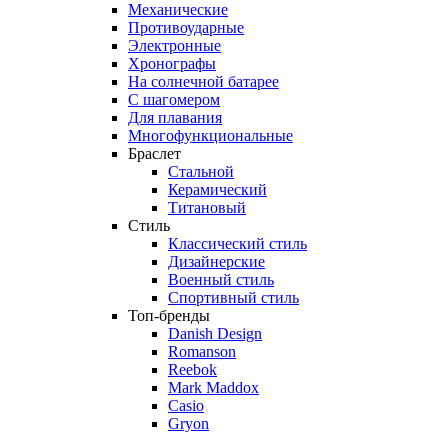
Механические
Противоударные
Электронные
Хронографы
На солнечной батарее
С шагомером
Для плавания
Многофункциональные
Браслет
Стальной
Керамический
Титановый
Стиль
Классический стиль
Дизайнерские
Военный стиль
Спортивный стиль
Топ-бренды
Danish Design
Romanson
Reebok
Mark Maddox
Casio
Gryon