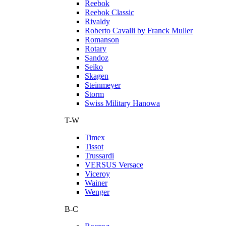
Reebok
Reebok Classic
Rivaldy
Roberto Cavalli by Franck Muller
Romanson
Rotary
Sandoz
Seiko
Skagen
Steinmeyer
Storm
Swiss Military Hanowa
T-W
Timex
Tissot
Trussardi
VERSUS Versace
Viceroy
Wainer
Wenger
В-С