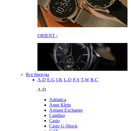
ORIENT ›
Все бренды
A-D
E-G
I-K
L-O
P-S
T-W
В-С
A-D
Adriatica
Anne Klein
Armani Exchange
Candino
Casio
Casio G-Shock