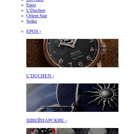
Epos
L'Duchen
Orient Star
Seiko
EPOS ›
L’DUCHEN ›
ШВЕЙЦАРСКИЕ ›