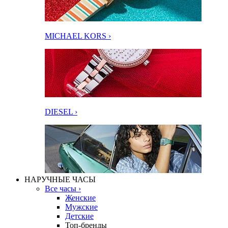
MICHAEL KORS ›
DIESEL ›
НАРУЧНЫЕ ЧАСЫ
Все часы ›
Женские
Мужские
Детские
Топ-бренды