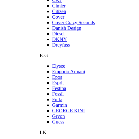
CAT
Cimier
Citizen
Cover
Cover Crazy Seconds
Danish Design
Diesel
DKNY
Dreyfuss
E-G
Elysee
Emporio Armani
Epos
Esprit
Festina
Fossil
Furla
Garmin
GEORGE KINI
Gryon
Guess
I-K