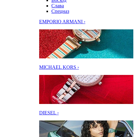
Восход
Слава
Спецназ
EMPORIO ARMANI ›
MICHAEL KORS ›
DIESEL ›