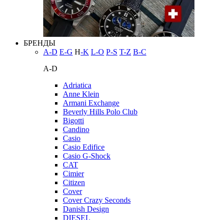
БРЕНДЫ
A-D
E-G
H
-K
L-O
P-S
T-Z
В-С
A-D
Adriatica
Anne Klein
Armani Exchange
Beverly Hills Polo Club
Bigotti
Candino
Casio
Casio Edifice
Casio G-Shock
CAT
Cimier
Citizen
Cover
Cover Crazy Seconds
Danish Design
DIESEL