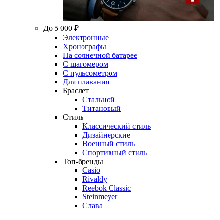
До 5 000 ₽
Электронные
Хронографы
На солнечной батарее
С шагомером
С пульсометром
Для плавания
Браслет
Стальной
Титановый
Стиль
Классический стиль
Дизайнерские
Военный стиль
Спортивный стиль
Топ-бренды
Casio
Rivaldy
Reebok Classic
Steinmeyer
Слава