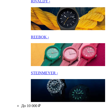
RIVALDY ›
REEBOK ›
STEINMEYER ›
До 10 000 ₽