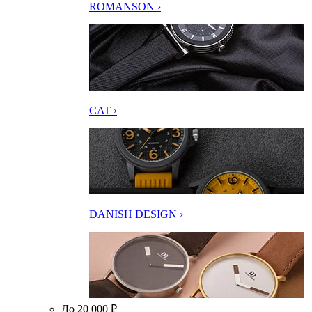
ROMANSON ›
CAT ›
DANISH DESIGN ›
До 20 000 ₽