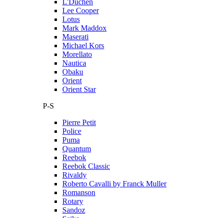
L'Duchen
Lee Cooper
Lotus
Mark Maddox
Maserati
Michael Kors
Morellato
Nautica
Obaku
Orient
Orient Star
P-S
Pierre Petit
Police
Puma
Quantum
Reebok
Reebok Classic
Rivaldy
Roberto Cavalli by Franck Muller
Romanson
Rotary
Sandoz