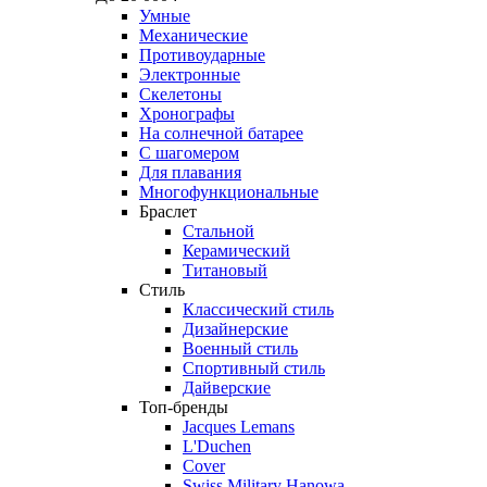
Умные
Механические
Противоударные
Электронные
Скелетоны
Хронографы
На солнечной батарее
С шагомером
Для плавания
Многофункциональные
Браслет
Стальной
Керамический
Титановый
Стиль
Классический стиль
Дизайнерские
Военный стиль
Спортивный стиль
Дайверские
Топ-бренды
Jacques Lemans
L'Duchen
Cover
Swiss Military Hanowa