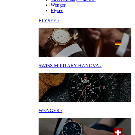
Wenger
Elysee
ELYSEE ›
SWISS MILITARY HANOVA ›
WENGER ›