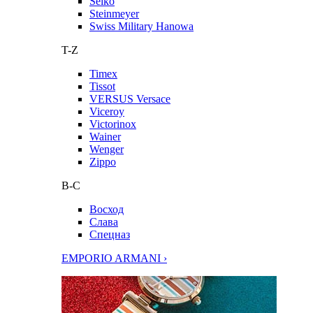
Seiko
Steinmeyer
Swiss Military Hanowa
T-Z
Timex
Tissot
VERSUS Versace
Viceroy
Victorinox
Wainer
Wenger
Zippo
В-С
Восход
Слава
Спецназ
EMPORIO ARMANI ›