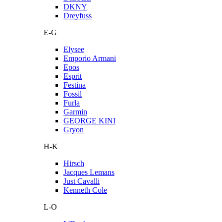
DKNY
Dreyfuss
E-G
Elysee
Emporio Armani
Epos
Esprit
Festina
Fossil
Furla
Garmin
GEORGE KINI
Gryon
H-K
Hirsch
Jacques Lemans
Just Cavalli
Kenneth Cole
L-O