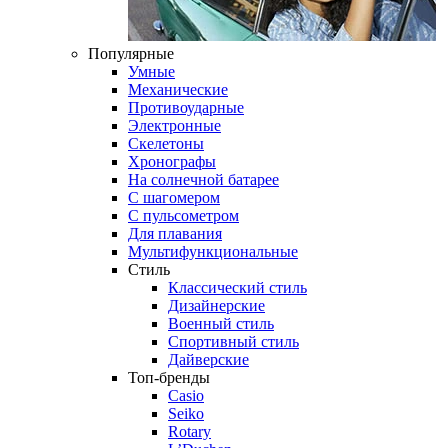
Популярные
Умные
Механические
Противоударные
Электронные
Скелетоны
Хронографы
На солнечной батарее
С шагомером
С пульсометром
Для плавания
Мультифункциональные
Стиль
Классический стиль
Дизайнерские
Военный стиль
Спортивный стиль
Дайверские
Топ-бренды
Casio
Seiko
Rotary