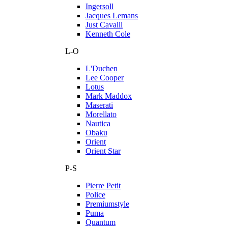
Ingersoll
Jacques Lemans
Just Cavalli
Kenneth Cole
L-O
L'Duchen
Lee Cooper
Lotus
Mark Maddox
Maserati
Morellato
Nautica
Obaku
Orient
Orient Star
P-S
Pierre Petit
Police
Premiumstyle
Puma
Quantum