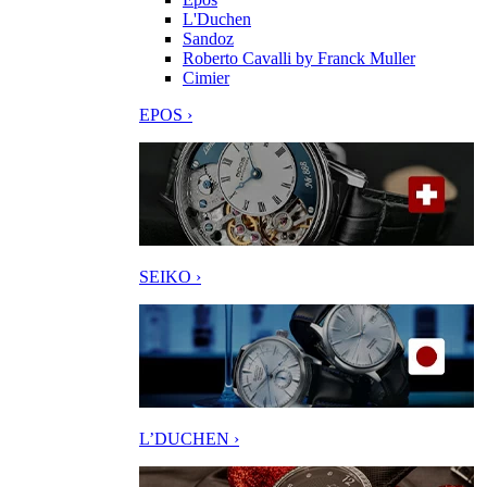
L'Duchen
Sandoz
Roberto Cavalli by Franck Muller
Cimier
EPOS ›
SEIKO ›
L’DUCHEN ›