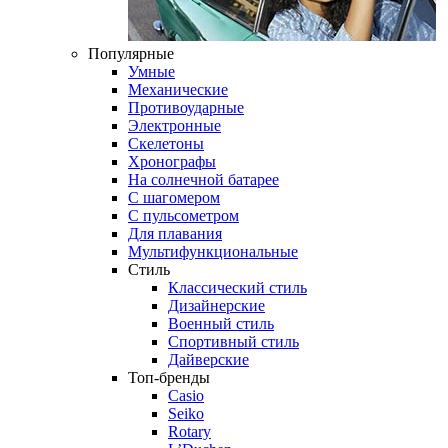
Популярные
Умные
Механические
Противоударные
Электронные
Скелетоны
Хронографы
На солнечной батарее
С шагомером
С пульсометром
Для плавания
Мультифункциональные
Стиль
Классический стиль
Дизайнерские
Военный стиль
Спортивный стиль
Дайверские
Топ-бренды
Casio
Seiko
Rotary