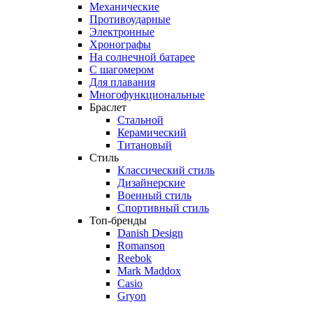
Механические
Противоударные
Электронные
Хронографы
На солнечной батарее
С шагомером
Для плавания
Многофункциональные
Браслет
Стальной
Керамический
Титановый
Стиль
Классический стиль
Дизайнерские
Военный стиль
Спортивный стиль
Топ-бренды
Danish Design
Romanson
Reebok
Mark Maddox
Casio
Gryon