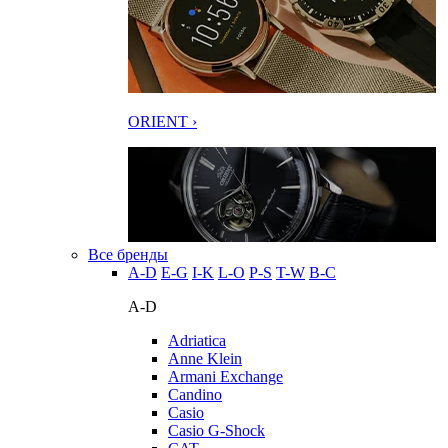
ORIENT ›
Все бренды
A-D
E-G
I-K
L-O
P-S
T-W
В-С
A-D
Adriatica
Anne Klein
Armani Exchange
Candino
Casio
Casio G-Shock