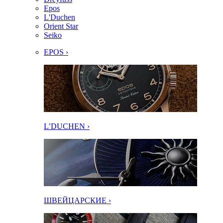
Epos
L'Duchen
Orient Star
Seiko
EPOS ›
L’DUCHEN ›
ШВЕЙЦАРСКИЕ ›