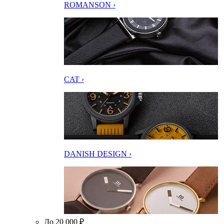
ROMANSON ›
CAT ›
DANISH DESIGN ›
До 20 000 ₽