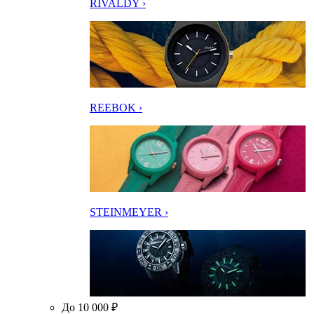
RIVALDY ›
REEBOK ›
STEINMEYER ›
До 10 000 ₽