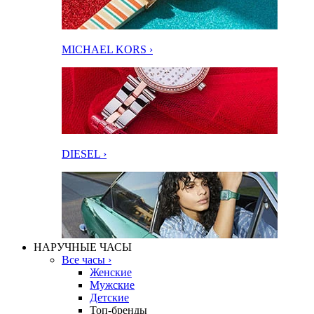
MICHAEL KORS ›
DIESEL ›
НАРУЧНЫЕ ЧАСЫ
Все часы ›
Женские
Мужские
Детские
Топ-бренды