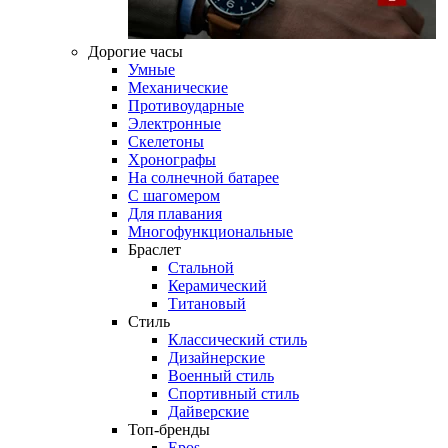
Дорогие часы
Умные
Механические
Противоударные
Электронные
Скелетоны
Хронографы
На солнечной батарее
С шагомером
Для плавания
Многофункциональные
Браслет
Стальной
Керамический
Титановый
Стиль
Классический стиль
Дизайнерские
Военный стиль
Спортивный стиль
Дайверские
Топ-бренды
Epos