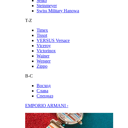
Seiko
Steinmeyer
Swiss Military Hanowa
T-Z
Timex
Tissot
VERSUS Versace
Viceroy
Victorinox
Wainer
Wenger
Zippo
В-С
Восход
Слава
Спецназ
EMPORIO ARMANI ›