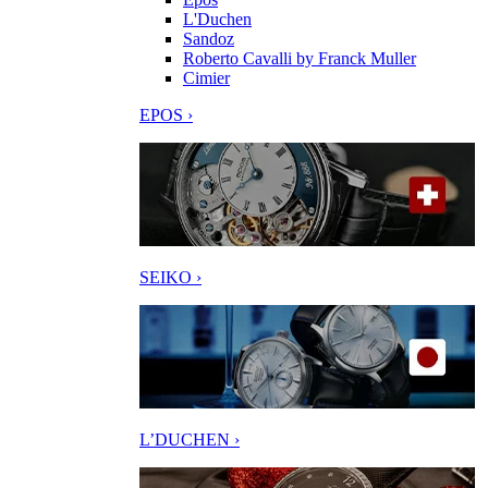
L'Duchen
Sandoz
Roberto Cavalli by Franck Muller
Cimier
EPOS ›
SEIKO ›
L’DUCHEN ›