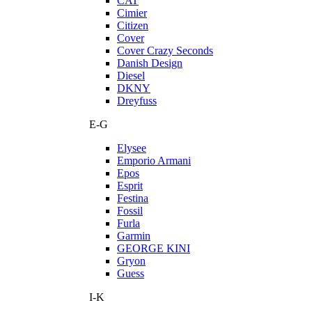
CAT
Cimier
Citizen
Cover
Cover Crazy Seconds
Danish Design
Diesel
DKNY
Dreyfuss
E-G
Elysee
Emporio Armani
Epos
Esprit
Festina
Fossil
Furla
Garmin
GEORGE KINI
Gryon
Guess
I-K