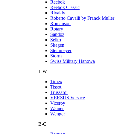
Reebok
Reebok Classic
Rivaldy
Roberto Cavalli by Franck Muller
Romanson
Rotary
Sandoz
Seiko
Skagen
Steinmeyer
Storm
Swiss Military Hanowa
T-W
Timex
Tissot
Trussardi
VERSUS Versace
Viceroy
Wainer
Wenger
В-С