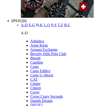
БРЕНДЫ
A-D
E-G
H
-K
L-O
P-S
T-Z
В-С
A-D
Adriatica
Anne Klein
Armani Exchange
Beverly Hills Polo Club
Bigotti
Candino
Casio
Casio Edifice
Casio G-Shock
CAT
Cimier
Citizen
Cover
Cover Crazy Seconds
Danish Design
DIESEL