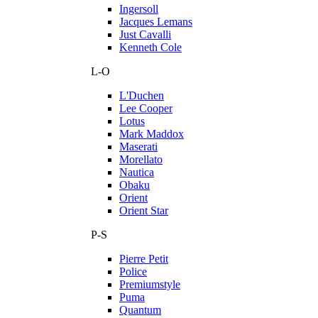
Ingersoll
Jacques Lemans
Just Cavalli
Kenneth Cole
L-O
L'Duchen
Lee Cooper
Lotus
Mark Maddox
Maserati
Morellato
Nautica
Obaku
Orient
Orient Star
P-S
Pierre Petit
Police
Premiumstyle
Puma
Quantum