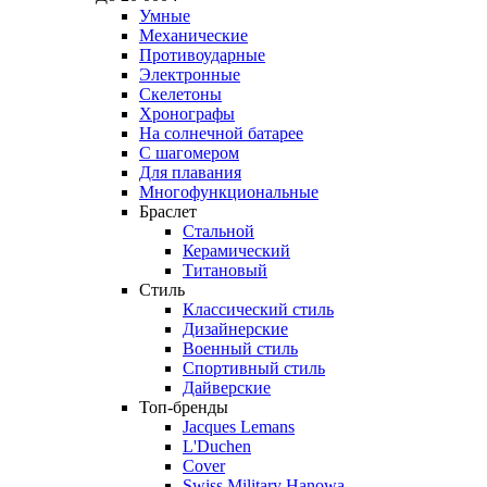
Умные
Механические
Противоударные
Электронные
Скелетоны
Хронографы
На солнечной батарее
С шагомером
Для плавания
Многофункциональные
Браслет
Стальной
Керамический
Титановый
Стиль
Классический стиль
Дизайнерские
Военный стиль
Спортивный стиль
Дайверские
Топ-бренды
Jacques Lemans
L'Duchen
Cover
Swiss Military Hanowa