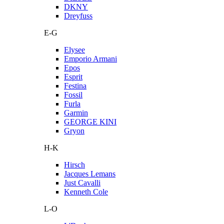
DKNY
Dreyfuss
E-G
Elysee
Emporio Armani
Epos
Esprit
Festina
Fossil
Furla
Garmin
GEORGE KINI
Gryon
H-K
Hirsch
Jacques Lemans
Just Cavalli
Kenneth Cole
L-O