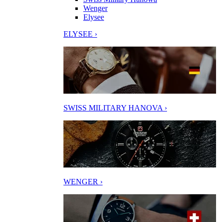
Wenger
Elysee
ELYSEE ›
SWISS MILITARY HANOVA ›
WENGER ›