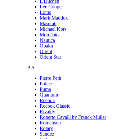
L'Duchen
Lee Cooper
Lotus
Mark Maddox
Maserati
Michael Kors
Morellato
Nautica
Obaku
Orient
Orient Star
P-S
Pierre Petit
Police
Puma
Quantum
Reebok
Reebok Classic
Rivaldy
Roberto Cavalli by Franck Muller
Romanson
Rotary
Sandoz