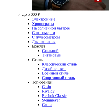
До 5 000 ₽
Электронные
Хронографы
На солнечной батарее
С шагомером
С пульсометром
Для плавания
Браслет
Стальной
Титановый
Стиль
Классический стиль
Дизайнерские
Военный стиль
Спортивный стиль
Топ-бренды
Casio
Rivaldy
Reebok Classic
Steinmeyer
Слава