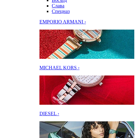
Восход
Слава
Спецназ
EMPORIO ARMANI ›
MICHAEL KORS ›
DIESEL ›