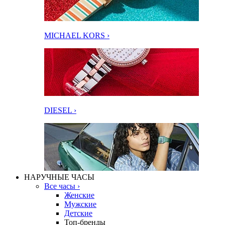
MICHAEL KORS ›
DIESEL ›
НАРУЧНЫЕ ЧАСЫ
Все часы ›
Женские
Мужские
Детские
Топ-бренды