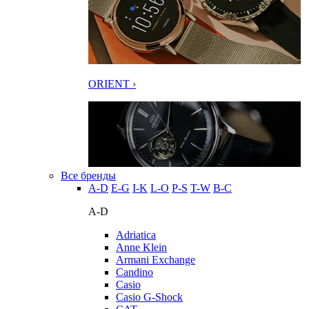
ORIENT ›
Все бренды
A-D
E-G
I-K
L-O
P-S
T-W
В-С
A-D
Adriatica
Anne Klein
Armani Exchange
Candino
Casio
Casio G-Shock