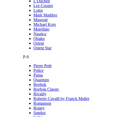
L'Duchen
Lee Cooper
Lotus
Mark Maddox
Maserati
Michael Kors
Morellato
Nautica
Obaku
Orient
Orient Star
P-S
Pierre Petit
Police
Puma
Quantum
Reebok
Reebok Classic
Rivaldy
Roberto Cavalli by Franck Muller
Romanson
Rotary
Sandoz