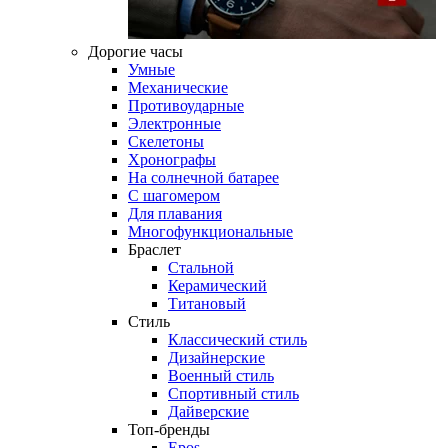
Дорогие часы
Умные
Механические
Противоударные
Электронные
Скелетоны
Хронографы
На солнечной батарее
С шагомером
Для плавания
Многофункциональные
Браслет
Стальной
Керамический
Титановый
Стиль
Классический стиль
Дизайнерские
Военный стиль
Спортивный стиль
Дайверские
Топ-бренды
Epos