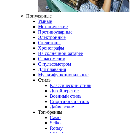
Популярные
Умные
Механические
Противоударные
Электронные
Скелетоны
Хронографы
На солнечной батарее
С шагомером
С пульсометром
Для плавания
Мультифункциональные
Стиль
Классический стиль
Дизайнерские
Военный стиль
Спортивный стиль
Дайверские
Топ-бренды
Casio
Seiko
Rotary