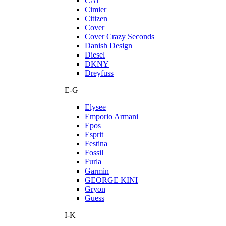
CAT
Cimier
Citizen
Cover
Cover Crazy Seconds
Danish Design
Diesel
DKNY
Dreyfuss
E-G
Elysee
Emporio Armani
Epos
Esprit
Festina
Fossil
Furla
Garmin
GEORGE KINI
Gryon
Guess
I-K