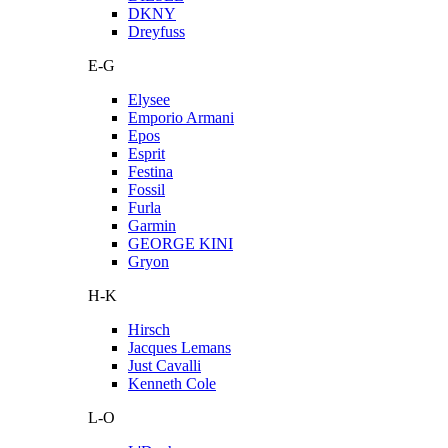
DKNY
Dreyfuss
E-G
Elysee
Emporio Armani
Epos
Esprit
Festina
Fossil
Furla
Garmin
GEORGE KINI
Gryon
H-K
Hirsch
Jacques Lemans
Just Cavalli
Kenneth Cole
L-O