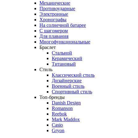
Механические
Противоударные
Электронные
Хронографы
На солнечной батарее
С шагомером
Для плавания
Многофункциональные
Браслет
Стальной
Керамический
Титановый
Стиль
Классический стиль
Дизайнерские
Военный стиль
Спортивный стиль
Топ-бренды
Danish Design
Romanson
Reebok
Mark Maddox
Casio
Gryon