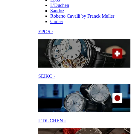
L'Duchen
Sandoz
Roberto Cavalli by Franck Muller
Cimier
EPOS ›
SEIKO ›
L’DUCHEN ›