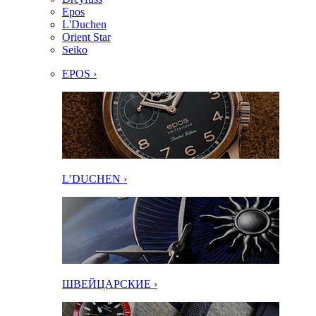
Epos
L'Duchen
Orient Star
Seiko
EPOS ›
L’DUCHEN ›
ШВЕЙЦАРСКИЕ ›