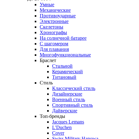
Умные
Механические
Противоударные
Электронные
Скелетоны
Хронографы
На солнечной батарее
С шагомером
Для плавания
Многофункциональные
Браслет
Стальной
Керамический
Титановый
Стиль
Классический стиль
Дизайнерские
Военный стиль
Спортивный стиль
Дайверские
Топ-бренды
Jacques Lemans
L'Duchen
Cover
Swiss Military Hanowa