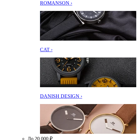
ROMANSON ›
CAT ›
DANISH DESIGN ›
До 20 000 ₽