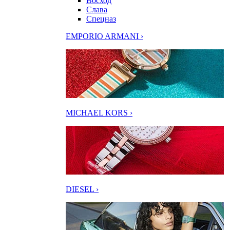
Восход
Слава
Спецназ
EMPORIO ARMANI ›
MICHAEL KORS ›
DIESEL ›