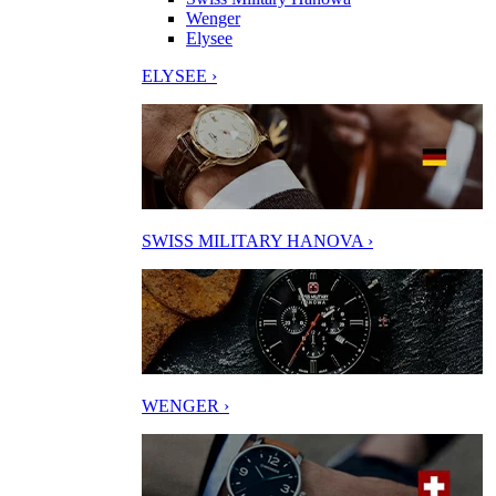
Wenger
Elysee
ELYSEE ›
SWISS MILITARY HANOVA ›
WENGER ›