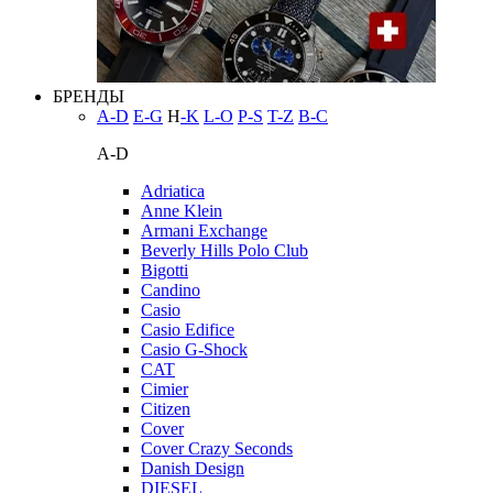
БРЕНДЫ
A-D
E-G
H
-K
L-O
P-S
T-Z
В-С
A-D
Adriatica
Anne Klein
Armani Exchange
Beverly Hills Polo Club
Bigotti
Candino
Casio
Casio Edifice
Casio G-Shock
CAT
Cimier
Citizen
Cover
Cover Crazy Seconds
Danish Design
DIESEL