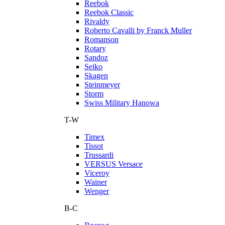
Reebok
Reebok Classic
Rivaldy
Roberto Cavalli by Franck Muller
Romanson
Rotary
Sandoz
Seiko
Skagen
Steinmeyer
Storm
Swiss Military Hanowa
T-W
Timex
Tissot
Trussardi
VERSUS Versace
Viceroy
Wainer
Wenger
В-С