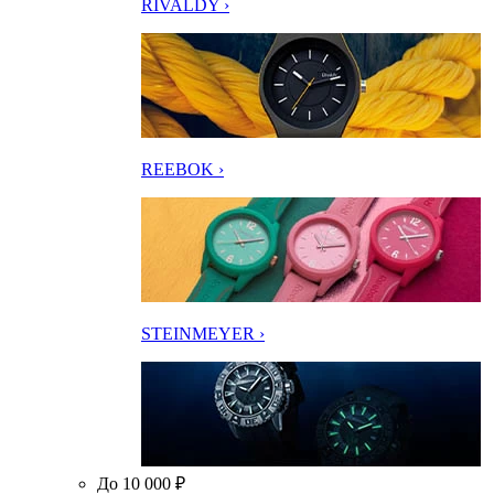
RIVALDY ›
REEBOK ›
STEINMEYER ›
До 10 000 ₽