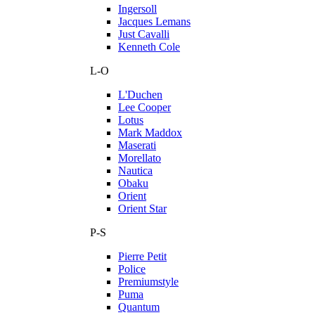
Ingersoll
Jacques Lemans
Just Cavalli
Kenneth Cole
L-O
L'Duchen
Lee Cooper
Lotus
Mark Maddox
Maserati
Morellato
Nautica
Obaku
Orient
Orient Star
P-S
Pierre Petit
Police
Premiumstyle
Puma
Quantum