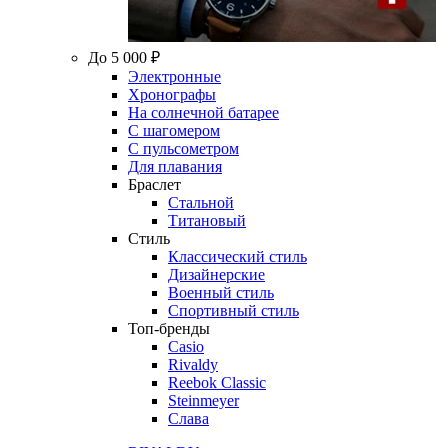
До 5 000 ₽
Электронные
Хронографы
На солнечной батарее
С шагомером
С пульсометром
Для плавания
Браслет
Стальной
Титановый
Стиль
Классический стиль
Дизайнерские
Военный стиль
Спортивный стиль
Топ-бренды
Casio
Rivaldy
Reebok Classic
Steinmeyer
Слава