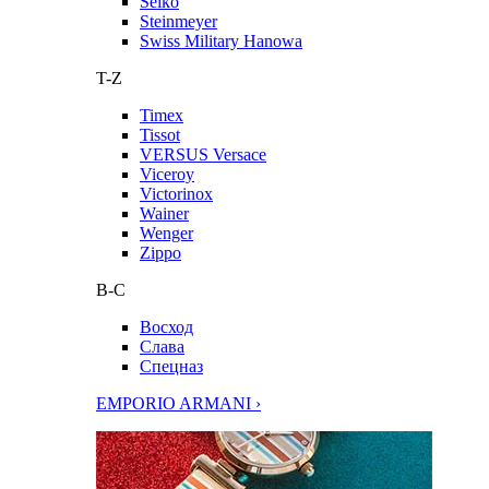
Seiko
Steinmeyer
Swiss Military Hanowa
T-Z
Timex
Tissot
VERSUS Versace
Viceroy
Victorinox
Wainer
Wenger
Zippo
В-С
Восход
Слава
Спецназ
EMPORIO ARMANI ›