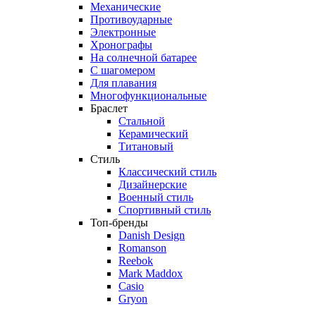
Механические
Противоударные
Электронные
Хронографы
На солнечной батарее
С шагомером
Для плавания
Многофункциональные
Браслет
Стальной
Керамический
Титановый
Стиль
Классический стиль
Дизайнерские
Военный стиль
Спортивный стиль
Топ-бренды
Danish Design
Romanson
Reebok
Mark Maddox
Casio
Gryon