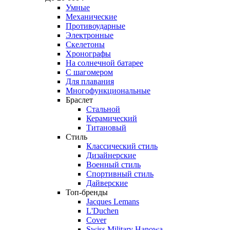
Умные
Механические
Противоударные
Электронные
Скелетоны
Хронографы
На солнечной батарее
С шагомером
Для плавания
Многофункциональные
Браслет
Стальной
Керамический
Титановый
Стиль
Классический стиль
Дизайнерские
Военный стиль
Спортивный стиль
Дайверские
Топ-бренды
Jacques Lemans
L'Duchen
Cover
Swiss Military Hanowa