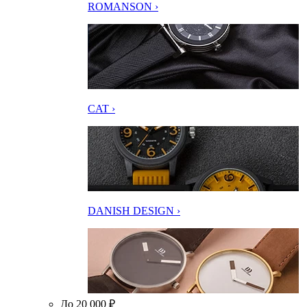
ROMANSON ›
CAT ›
DANISH DESIGN ›
До 20 000 ₽