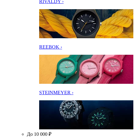
RIVALDY ›
REEBOK ›
STEINMEYER ›
До 10 000 ₽