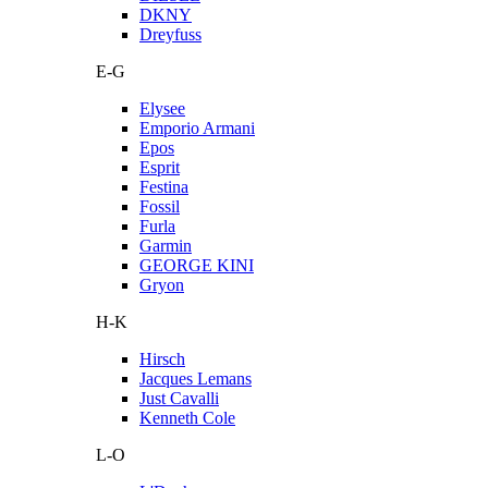
DKNY
Dreyfuss
E-G
Elysee
Emporio Armani
Epos
Esprit
Festina
Fossil
Furla
Garmin
GEORGE KINI
Gryon
H-K
Hirsch
Jacques Lemans
Just Cavalli
Kenneth Cole
L-O