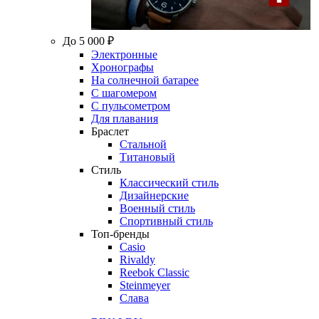
До 5 000 ₽
Электронные
Хронографы
На солнечной батарее
С шагомером
С пульсометром
Для плавания
Браслет
Стальной
Титановый
Стиль
Классический стиль
Дизайнерские
Военный стиль
Спортивный стиль
Топ-бренды
Casio
Rivaldy
Reebok Classic
Steinmeyer
Слава