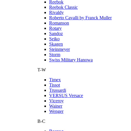
Reebok
Reebok Classic
Rivaldy
Roberto Cavalli by Franck Muller
Romanson
Rotary
Sandoz
Seiko
Skagen
Steinmeyer
Storm
Swiss Military Hanowa
T-W
Timex
Tissot
Trussardi
VERSUS Versace
Viceroy
Wainer
Wenger
В-С