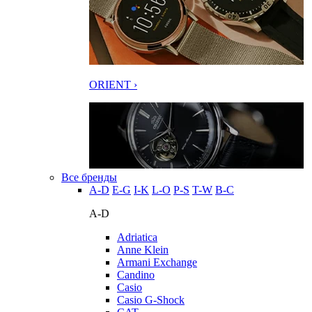
ORIENT ›
Все бренды
A-D
E-G
I-K
L-O
P-S
T-W
В-С
A-D
Adriatica
Anne Klein
Armani Exchange
Candino
Casio
Casio G-Shock