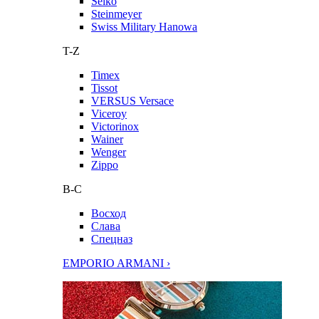
Seiko
Steinmeyer
Swiss Military Hanowa
T-Z
Timex
Tissot
VERSUS Versace
Viceroy
Victorinox
Wainer
Wenger
Zippo
В-С
Восход
Слава
Спецназ
EMPORIO ARMANI ›