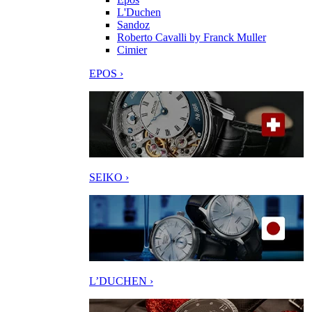
L'Duchen
Sandoz
Roberto Cavalli by Franck Muller
Cimier
EPOS ›
SEIKO ›
L’DUCHEN ›