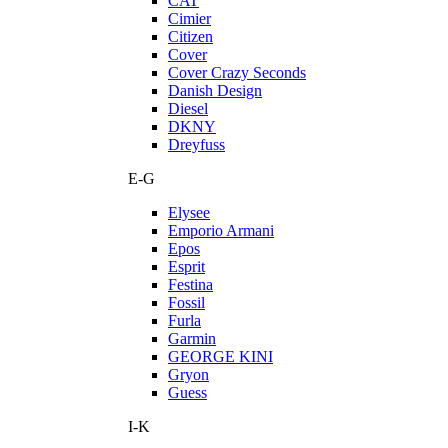
CAT
Cimier
Citizen
Cover
Cover Crazy Seconds
Danish Design
Diesel
DKNY
Dreyfuss
E-G
Elysee
Emporio Armani
Epos
Esprit
Festina
Fossil
Furla
Garmin
GEORGE KINI
Gryon
Guess
I-K