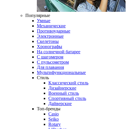
Популярные
Умные
Механические
Противоударные
Электронные
Скелетоны
Хронографы
На солнечной батарее
С шагомером
С пульсометром
Для плавания
Мультифункциональные
Стиль
Классический стиль
Дизайнерские
Военный стиль
Спортивный стиль
Дайверские
Топ-бренды
Casio
Seiko
Rotary