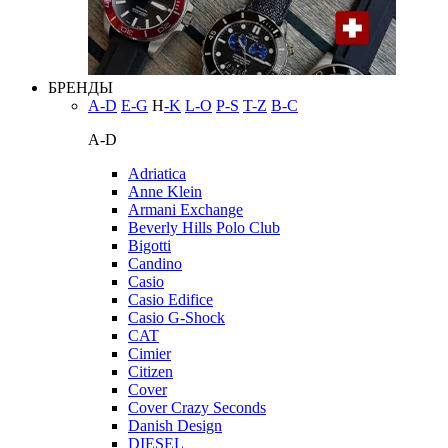
БРЕНДЫ
A-D
E-G
H
-K
L-O
P-S
T-Z
В-С
A-D
Adriatica
Anne Klein
Armani Exchange
Beverly Hills Polo Club
Bigotti
Candino
Casio
Casio Edifice
Casio G-Shock
CAT
Cimier
Citizen
Cover
Cover Crazy Seconds
Danish Design
DIESEL