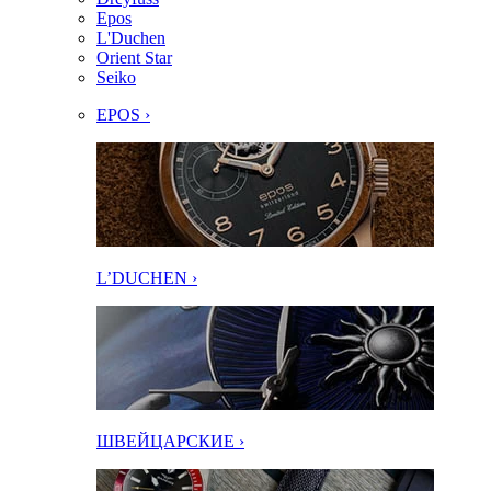
Epos
L'Duchen
Orient Star
Seiko
EPOS ›
L’DUCHEN ›
ШВЕЙЦАРСКИЕ ›