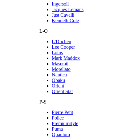
Ingersoll
Jacques Lemans
Just Cavalli
Kenneth Cole
L-O
L'Duchen
Lee Cooper
Lotus
Mark Maddox
Maserati
Morellato
Nautica
Obaku
Orient
Orient Star
P-S
Pierre Petit
Police
Premiumstyle
Puma
Quantum