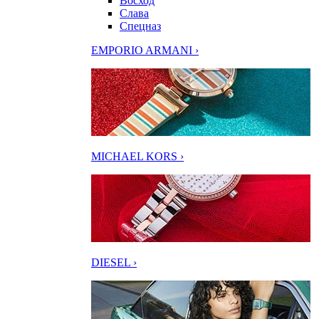
Восход
Слава
Спецназ
EMPORIO ARMANI ›
MICHAEL KORS ›
DIESEL ›