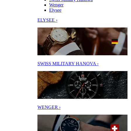
Wenger
Elysee
ELYSEE ›
SWISS MILITARY HANOVA ›
WENGER ›