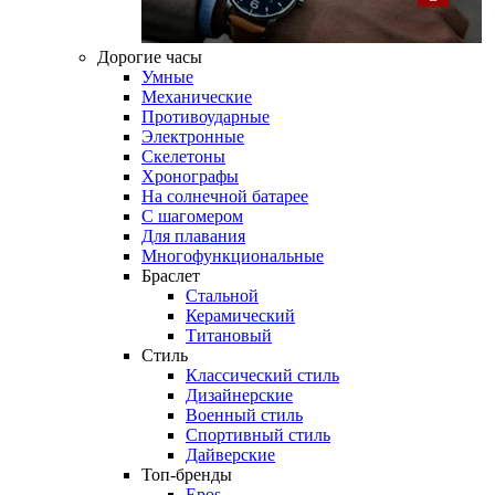
Дорогие часы
Умные
Механические
Противоударные
Электронные
Скелетоны
Хронографы
На солнечной батарее
С шагомером
Для плавания
Многофункциональные
Браслет
Стальной
Керамический
Титановый
Стиль
Классический стиль
Дизайнерские
Военный стиль
Спортивный стиль
Дайверские
Топ-бренды
Epos