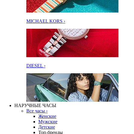
MICHAEL KORS ›
DIESEL ›
НАРУЧНЫЕ ЧАСЫ
Все часы ›
Женские
Мужские
Детские
Топ-бренды