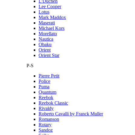
L'Duchen
Lee Cooper
Lotus
Mark Maddox
Maserati
Michael Kors
Morellato
Nautica
Obaku
Orient
Orient Star
P-S
Pierre Petit
Police
Puma
Quantum
Reebok
Reebok Classic
Rivaldy
Roberto Cavalli by Franck Muller
Romanson
Rotary
Sandoz