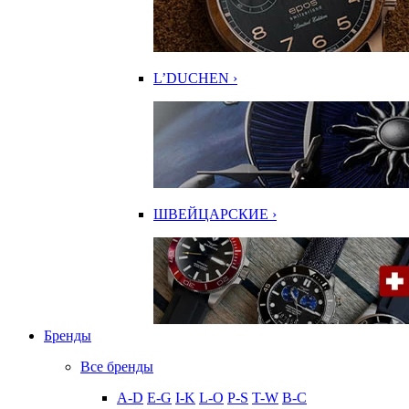
L’DUCHEN ›
ШВЕЙЦАРСКИЕ ›
Бренды
Все бренды
A-D
E-G
I-K
L-O
P-S
T-W
В-С