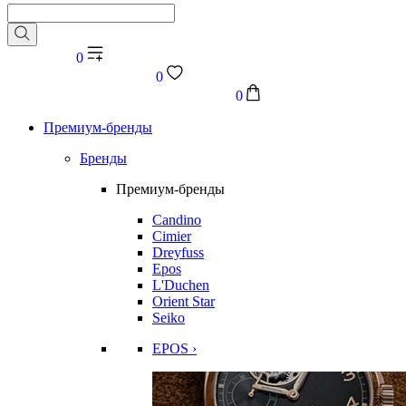
0
0
0
Премиум-бренды
Бренды
Премиум-бренды
Candino
Cimier
Dreyfuss
Epos
L'Duchen
Orient Star
Seiko
EPOS ›