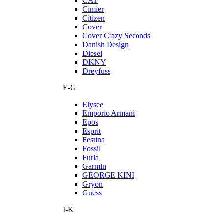
CAT
Cimier
Citizen
Cover
Cover Crazy Seconds
Danish Design
Diesel
DKNY
Dreyfuss
E-G
Elysee
Emporio Armani
Epos
Esprit
Festina
Fossil
Furla
Garmin
GEORGE KINI
Gryon
Guess
I-K