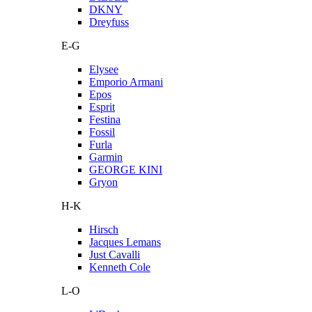
DKNY
Dreyfuss
E-G
Elysee
Emporio Armani
Epos
Esprit
Festina
Fossil
Furla
Garmin
GEORGE KINI
Gryon
H-K
Hirsch
Jacques Lemans
Just Cavalli
Kenneth Cole
L-O