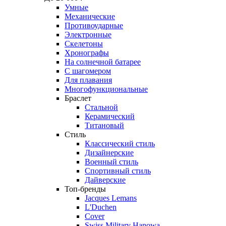
Умные
Механические
Противоударные
Электронные
Скелетоны
Хронографы
На солнечной батарее
С шагомером
Для плавания
Многофункциональные
Браслет
Стальной
Керамический
Титановый
Стиль
Классический стиль
Дизайнерские
Военный стиль
Спортивный стиль
Дайверские
Топ-бренды
Jacques Lemans
L'Duchen
Cover
Swiss Military Hanowa