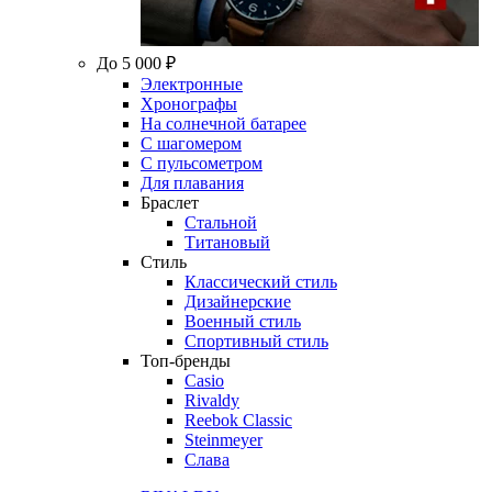
До 5 000 ₽
Электронные
Хронографы
На солнечной батарее
С шагомером
С пульсометром
Для плавания
Браслет
Стальной
Титановый
Стиль
Классический стиль
Дизайнерские
Военный стиль
Спортивный стиль
Топ-бренды
Casio
Rivaldy
Reebok Classic
Steinmeyer
Слава