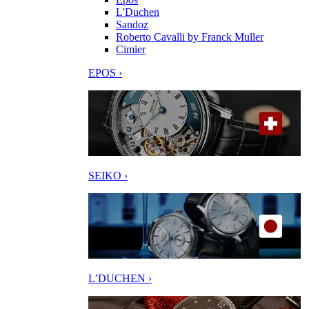
L'Duchen
Sandoz
Roberto Cavalli by Franck Muller
Cimier
EPOS ›
SEIKO ›
L’DUCHEN ›