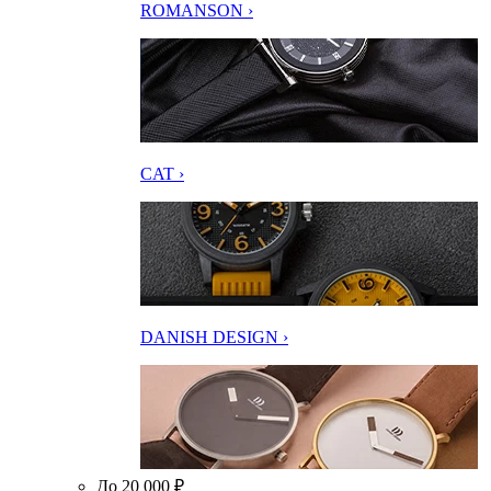
ROMANSON ›
CAT ›
DANISH DESIGN ›
До 20 000 ₽