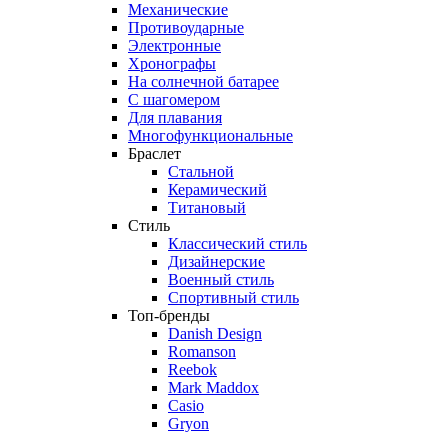
Механические
Противоударные
Электронные
Хронографы
На солнечной батарее
С шагомером
Для плавания
Многофункциональные
Браслет
Стальной
Керамический
Титановый
Стиль
Классический стиль
Дизайнерские
Военный стиль
Спортивный стиль
Топ-бренды
Danish Design
Romanson
Reebok
Mark Maddox
Casio
Gryon