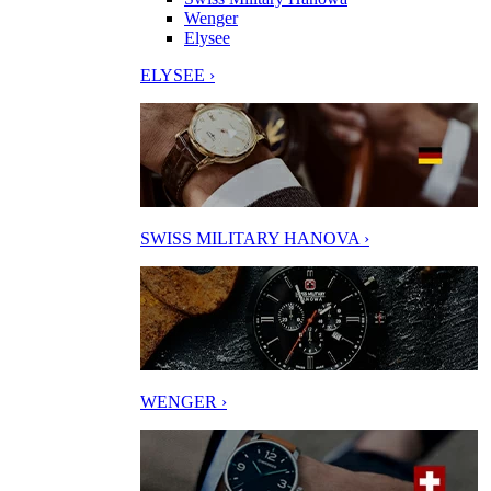
Wenger
Elysee
ELYSEE ›
SWISS MILITARY HANOVA ›
WENGER ›