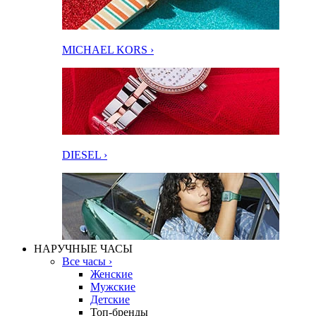
MICHAEL KORS ›
DIESEL ›
НАРУЧНЫЕ ЧАСЫ
Все часы ›
Женские
Мужские
Детские
Топ-бренды