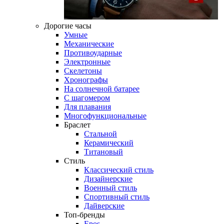
Дорогие часы
Умные
Механические
Противоударные
Электронные
Скелетоны
Хронографы
На солнечной батарее
С шагомером
Для плавания
Многофункциональные
Браслет
Стальной
Керамический
Титановый
Стиль
Классический стиль
Дизайнерские
Военный стиль
Спортивный стиль
Дайверские
Топ-бренды
Epos