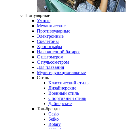
Популярные
Умные
Механические
Противоударные
Электронные
Скелетоны
Хронографы
На солнечной батарее
С шагомером
С пульсометром
Для плавания
Мультифункциональные
Стиль
Классический стиль
Дизайнерские
Военный стиль
Спортивный стиль
Дайверские
Топ-бренды
Casio
Seiko
Rotary