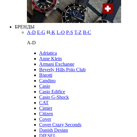
БРЕНДЫ
A-D
E-G
H
-K
L-O
P-S
T-Z
В-С
A-D
Adriatica
Anne Klein
Armani Exchange
Beverly Hills Polo Club
Bigotti
Candino
Casio
Casio Edifice
Casio G-Shock
CAT
Cimier
Citizen
Cover
Cover Crazy Seconds
Danish Design
DIESEL