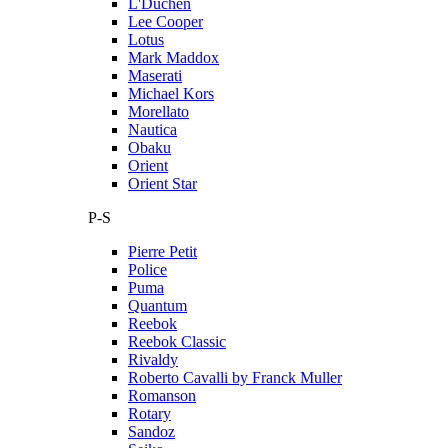
L'Duchen
Lee Cooper
Lotus
Mark Maddox
Maserati
Michael Kors
Morellato
Nautica
Obaku
Orient
Orient Star
P-S
Pierre Petit
Police
Puma
Quantum
Reebok
Reebok Classic
Rivaldy
Roberto Cavalli by Franck Muller
Romanson
Rotary
Sandoz