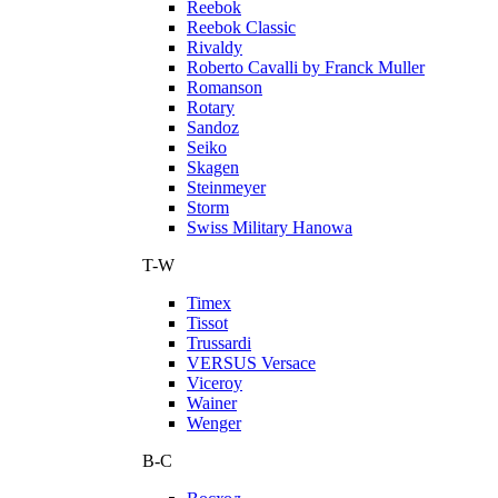
Reebok
Reebok Classic
Rivaldy
Roberto Cavalli by Franck Muller
Romanson
Rotary
Sandoz
Seiko
Skagen
Steinmeyer
Storm
Swiss Military Hanowa
T-W
Timex
Tissot
Trussardi
VERSUS Versace
Viceroy
Wainer
Wenger
В-С