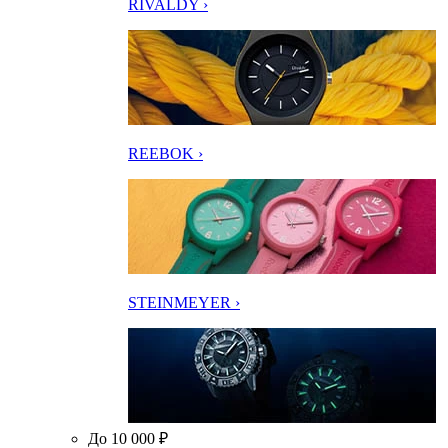
RIVALDY ›
REEBOK ›
STEINMEYER ›
До 10 000 ₽