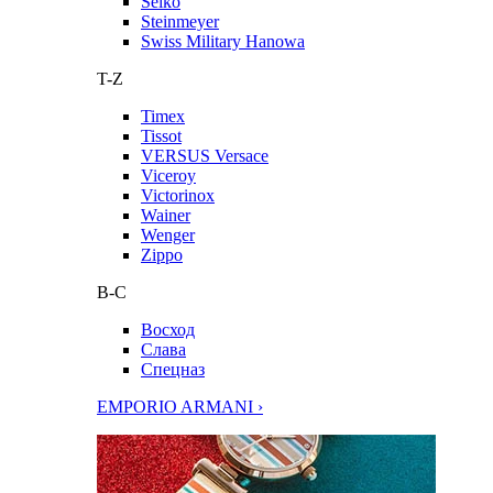
Seiko
Steinmeyer
Swiss Military Hanowa
T-Z
Timex
Tissot
VERSUS Versace
Viceroy
Victorinox
Wainer
Wenger
Zippo
В-С
Восход
Слава
Спецназ
EMPORIO ARMANI ›