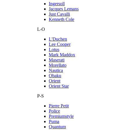
Ingersoll
Jacques Lemans
Just Cavalli
Kenneth Cole
L-O
L'Duchen
Lee Cooper
Lotus
Mark Maddox
Maserati
Morellato
Nautica
Obaku
Orient
Orient Star
P-S
Pierre Petit
Police
Premiumstyle
Puma
Quantum