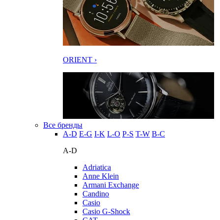
ORIENT ›
Все бренды
A-D
E-G
I-K
L-O
P-S
T-W
В-С
A-D
Adriatica
Anne Klein
Armani Exchange
Candino
Casio
Casio G-Shock