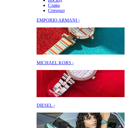
Восход
Слава
Спецназ
EMPORIO ARMANI ›
MICHAEL KORS ›
DIESEL ›