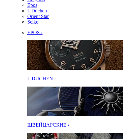
Epos
L'Duchen
Orient Star
Seiko
EPOS ›
L’DUCHEN ›
ШВЕЙЦАРСКИЕ ›