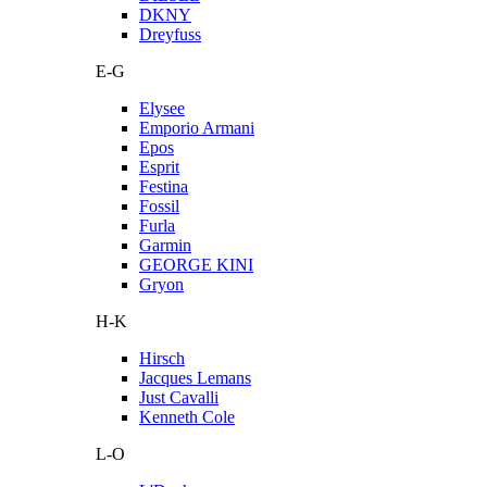
DKNY
Dreyfuss
E-G
Elysee
Emporio Armani
Epos
Esprit
Festina
Fossil
Furla
Garmin
GEORGE KINI
Gryon
H-K
Hirsch
Jacques Lemans
Just Cavalli
Kenneth Cole
L-O