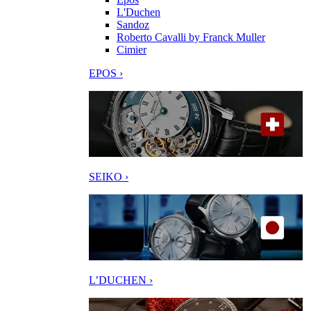
L'Duchen
Sandoz
Roberto Cavalli by Franck Muller
Cimier
EPOS ›
SEIKO ›
L’DUCHEN ›