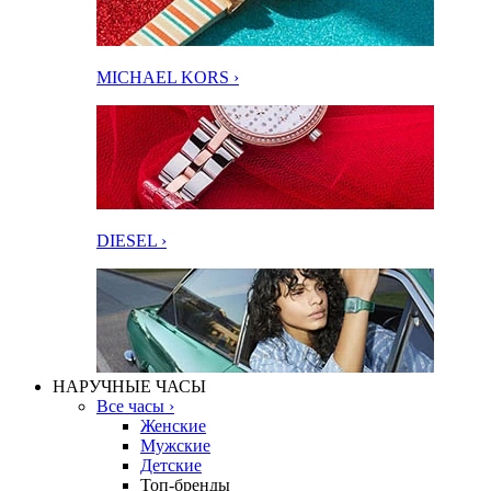
MICHAEL KORS ›
DIESEL ›
НАРУЧНЫЕ ЧАСЫ
Все часы ›
Женские
Мужские
Детские
Топ-бренды