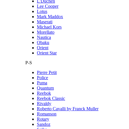
L'Duchen
Lee Cooper
Lotus
Mark Maddox
Maserati
Michael Kors
Morellato
Nautica
Obaku
Orient
Orient Star
P-S
Pierre Petit
Police
Puma
Quantum
Reebok
Reebok Classic
Rivaldy
Roberto Cavalli by Franck Muller
Romanson
Rotary
Sandoz