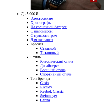
До 5 000 ₽
Электронные
Хронографы
На солнечной батарее
С шагомером
С пульсометром
Для плавания
Браслет
Стальной
Титановый
Стиль
Классический стиль
Дизайнерские
Военный стиль
Спортивный стиль
Топ-бренды
Casio
Rivaldy
Reebok Classic
Steinmeyer
Слава