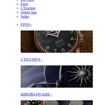
Epos
L'Duchen
Orient Star
Seiko
EPOS ›
L’DUCHEN ›
ШВЕЙЦАРСКИЕ ›