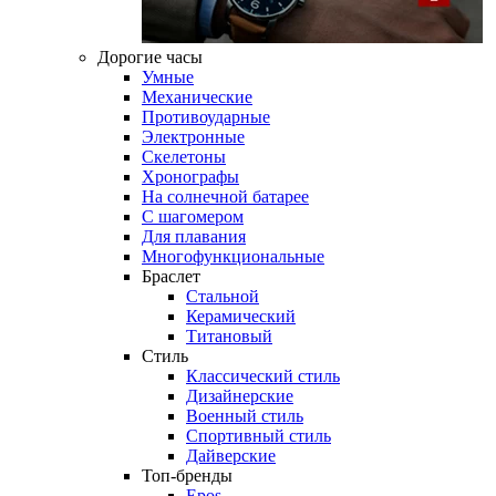
Дорогие часы
Умные
Механические
Противоударные
Электронные
Скелетоны
Хронографы
На солнечной батарее
С шагомером
Для плавания
Многофункциональные
Браслет
Стальной
Керамический
Титановый
Стиль
Классический стиль
Дизайнерские
Военный стиль
Спортивный стиль
Дайверские
Топ-бренды
Epos