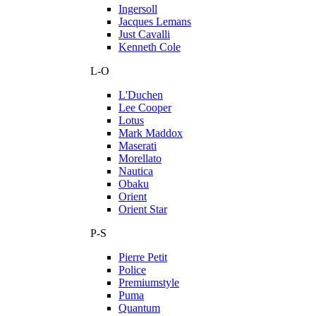
Ingersoll
Jacques Lemans
Just Cavalli
Kenneth Cole
L-O
L'Duchen
Lee Cooper
Lotus
Mark Maddox
Maserati
Morellato
Nautica
Obaku
Orient
Orient Star
P-S
Pierre Petit
Police
Premiumstyle
Puma
Quantum