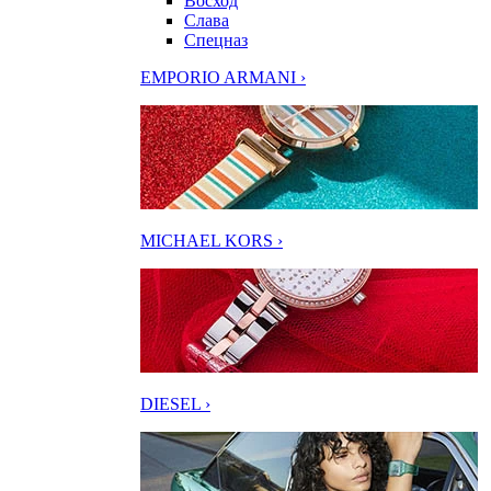
Восход
Слава
Спецназ
EMPORIO ARMANI ›
MICHAEL KORS ›
DIESEL ›