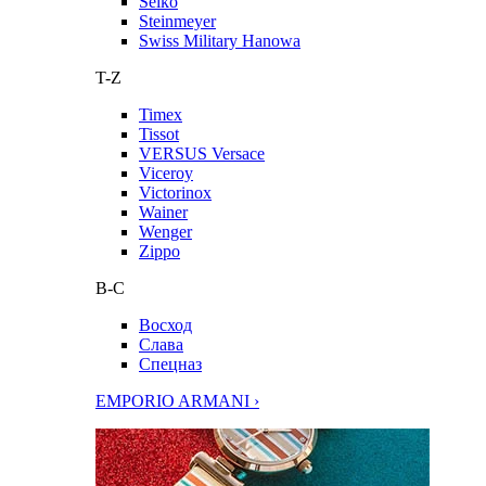
Seiko
Steinmeyer
Swiss Military Hanowa
T-Z
Timex
Tissot
VERSUS Versace
Viceroy
Victorinox
Wainer
Wenger
Zippo
В-С
Восход
Слава
Спецназ
EMPORIO ARMANI ›