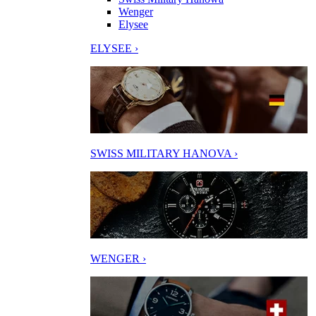
Wenger
Elysee
ELYSEE ›
SWISS MILITARY HANOVA ›
WENGER ›