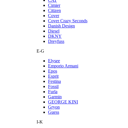
CAT
Cimier
Citizen
Cover
Cover Crazy Seconds
Danish Design
Diesel
DKNY
Dreyfuss
E-G
Elysee
Emporio Armani
Epos
Esprit
Festina
Fossil
Furla
Garmin
GEORGE KINI
Gryon
Guess
I-K