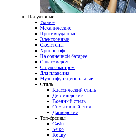
Популярные
Умные
Механические
Противоударные
Электронные
Скелетоны
Хронографы
На солнечной батарее
С шагомером
С пульсометром
Для плавания
Мультифункциональные
Стиль
Классический стиль
Дизайнерские
Военный стиль
Спортивный стиль
Дайверские
Топ-бренды
Casio
Seiko
Rotary