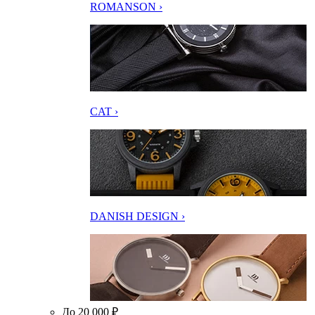
ROMANSON ›
CAT ›
DANISH DESIGN ›
До 20 000 ₽