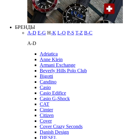
БРЕНДЫ
A-D
E-G
H
-K
L-O
P-S
T-Z
В-С
A-D
Adriatica
Anne Klein
Armani Exchange
Beverly Hills Polo Club
Bigotti
Candino
Casio
Casio Edifice
Casio G-Shock
CAT
Cimier
Citizen
Cover
Cover Crazy Seconds
Danish Design
DIESEL