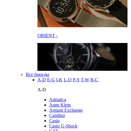
ORIENT ›
Все бренды
A-D
E-G
I-K
L-O
P-S
T-W
В-С
A-D
Adriatica
Anne Klein
Armani Exchange
Candino
Casio
Casio G-Shock