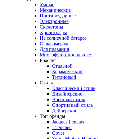
Умные
Механические
Противоударные
Электронные
Скелетоны
Хронографы
На солнечной батарее
С шагомером
Для плавания
Многофункциональные
Браслет
Стальной
Керамический
Титановый
Стиль
Классический стиль
Дизайнерские
Военный стиль
Спортивный стиль
Дайверские
Топ-бренды
Jacques Lemans
L'Duchen
Cover
Swiss Military Hanowa