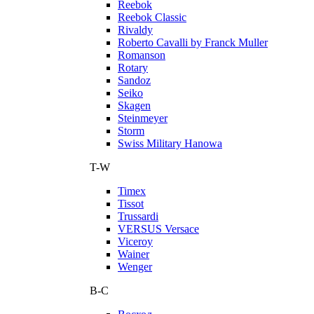
Reebok
Reebok Classic
Rivaldy
Roberto Cavalli by Franck Muller
Romanson
Rotary
Sandoz
Seiko
Skagen
Steinmeyer
Storm
Swiss Military Hanowa
T-W
Timex
Tissot
Trussardi
VERSUS Versace
Viceroy
Wainer
Wenger
В-С