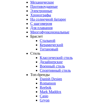
Механические
Противоударные
Электронные
Хронографы
На солнечной батарее
С шагомером
Для плавания
Многофункциональные
Браслет
Стальной
Керамический
Титановый
Стиль
Классический стиль
Дизайнерские
Военный стиль
Спортивный стиль
Топ-бренды
Danish Design
Romanson
Reebok
Mark Maddox
Casio
Gryon