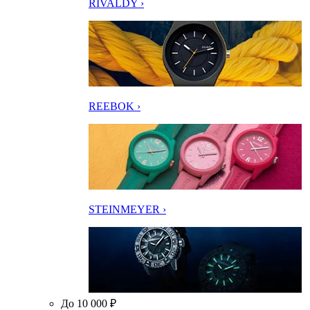
RIVALDY ›
REEBOK ›
STEINMEYER ›
До 10 000 ₽