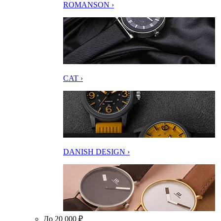
ROMANSON ›
CAT ›
DANISH DESIGN ›
До 20 000 ₽