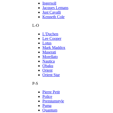
Ingersoll
Jacques Lemans
Just Cavalli
Kenneth Cole
L-O
L'Duchen
Lee Cooper
Lotus
Mark Maddox
Maserati
Morellato
Nautica
Obaku
Orient
Orient Star
P-S
Pierre Petit
Police
Premiumstyle
Puma
Quantum