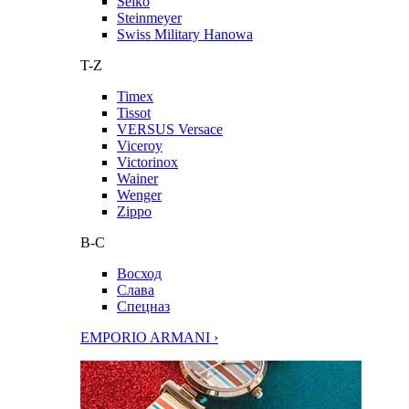
Seiko
Steinmeyer
Swiss Military Hanowa
T-Z
Timex
Tissot
VERSUS Versace
Viceroy
Victorinox
Wainer
Wenger
Zippo
В-С
Восход
Слава
Спецназ
EMPORIO ARMANI ›