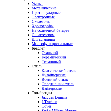
Умные
Механические
Противоударные
Электронные
Скелетоны
Хронографы
На солнечной батарее
С шагомером
Для плавания
Многофункциональные
Браслет
Стальной
Керамический
Титановый
Стиль
Классический стиль
Дизайнерские
Военный стиль
Спортивный стиль
Дайверские
Топ-бренды
Jacques Lemans
L'Duchen
Cover
Swiss Military Hanowa