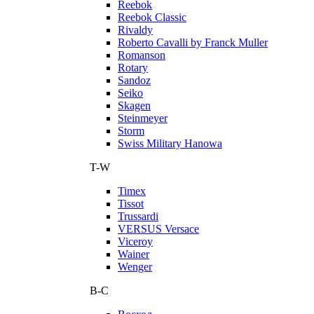
Reebok
Reebok Classic
Rivaldy
Roberto Cavalli by Franck Muller
Romanson
Rotary
Sandoz
Seiko
Skagen
Steinmeyer
Storm
Swiss Military Hanowa
T-W
Timex
Tissot
Trussardi
VERSUS Versace
Viceroy
Wainer
Wenger
В-С