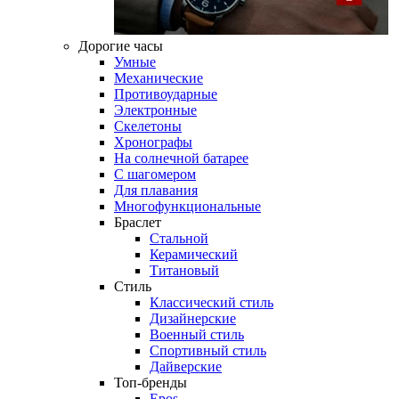
Дорогие часы
Умные
Механические
Противоударные
Электронные
Скелетоны
Хронографы
На солнечной батарее
С шагомером
Для плавания
Многофункциональные
Браслет
Стальной
Керамический
Титановый
Стиль
Классический стиль
Дизайнерские
Военный стиль
Спортивный стиль
Дайверские
Топ-бренды
Epos