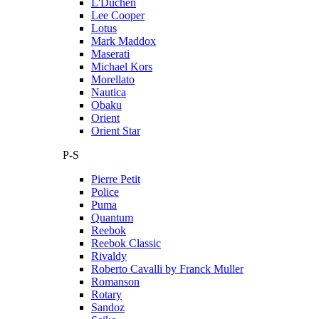
L'Duchen
Lee Cooper
Lotus
Mark Maddox
Maserati
Michael Kors
Morellato
Nautica
Obaku
Orient
Orient Star
P-S
Pierre Petit
Police
Puma
Quantum
Reebok
Reebok Classic
Rivaldy
Roberto Cavalli by Franck Muller
Romanson
Rotary
Sandoz