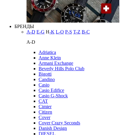
БРЕНДЫ
A-D
E-G
H
-K
L-O
P-S
T-Z
В-С
A-D
Adriatica
Anne Klein
Armani Exchange
Beverly Hills Polo Club
Bigotti
Candino
Casio
Casio Edifice
Casio G-Shock
CAT
Cimier
Citizen
Cover
Cover Crazy Seconds
Danish Design
DIESEL