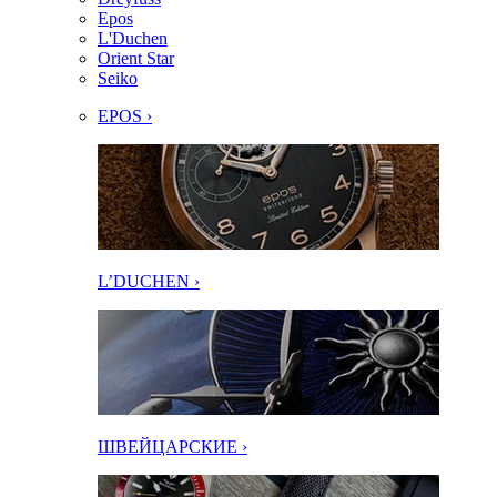
Epos
L'Duchen
Orient Star
Seiko
EPOS ›
L’DUCHEN ›
ШВЕЙЦАРСКИЕ ›