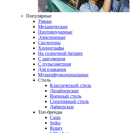
Популярные
Умные
Механические
Противоударные
Электронные
Скелетоны
Хронографы
На солнечной батарее
С шагомером
С пульсометром
Для плавания
Мультифункциональные
Стиль
Классический стиль
Дизайнерские
Военный стиль
Спортивный стиль
Дайверские
Топ-бренды
Casio
Seiko
Rotary