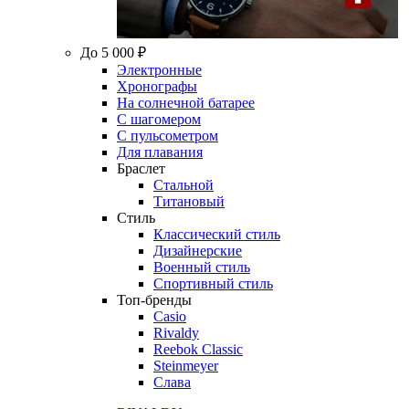
До 5 000 ₽
Электронные
Хронографы
На солнечной батарее
С шагомером
С пульсометром
Для плавания
Браслет
Стальной
Титановый
Стиль
Классический стиль
Дизайнерские
Военный стиль
Спортивный стиль
Топ-бренды
Casio
Rivaldy
Reebok Classic
Steinmeyer
Слава