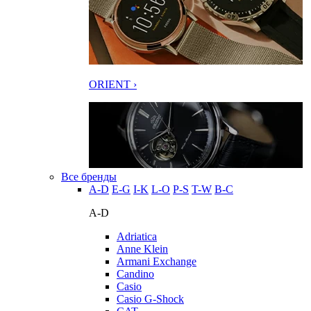
ORIENT ›
Все бренды
A-D
E-G
I-K
L-O
P-S
T-W
В-С
A-D
Adriatica
Anne Klein
Armani Exchange
Candino
Casio
Casio G-Shock