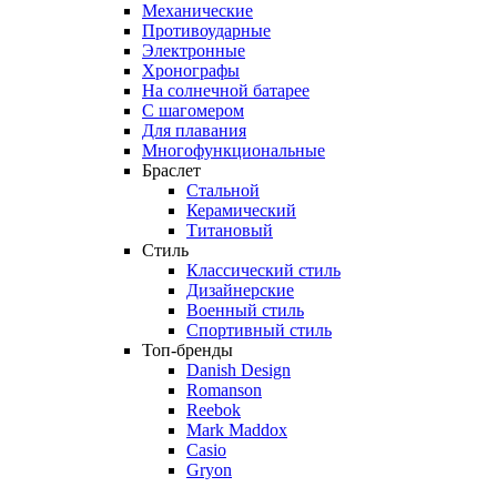
Механические
Противоударные
Электронные
Хронографы
На солнечной батарее
С шагомером
Для плавания
Многофункциональные
Браслет
Стальной
Керамический
Титановый
Стиль
Классический стиль
Дизайнерские
Военный стиль
Спортивный стиль
Топ-бренды
Danish Design
Romanson
Reebok
Mark Maddox
Casio
Gryon