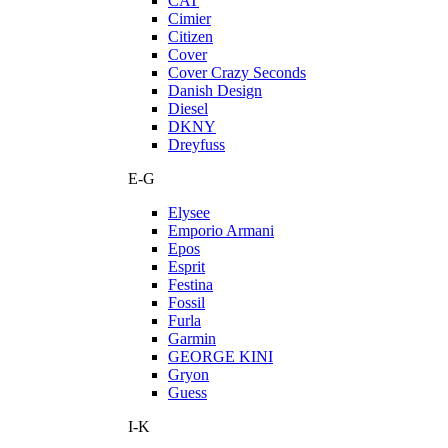
CAT
Cimier
Citizen
Cover
Cover Crazy Seconds
Danish Design
Diesel
DKNY
Dreyfuss
E-G
Elysee
Emporio Armani
Epos
Esprit
Festina
Fossil
Furla
Garmin
GEORGE KINI
Gryon
Guess
I-K