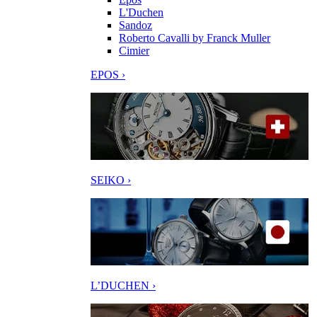
L'Duchen
Sandoz
Roberto Cavalli by Franck Muller
Cimier
EPOS ›
SEIKO ›
L’DUCHEN ›