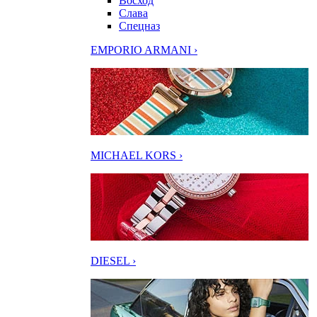
Восход
Слава
Спецназ
EMPORIO ARMANI ›
MICHAEL KORS ›
DIESEL ›