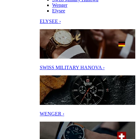
Wenger
Elysee
ELYSEE ›
SWISS MILITARY HANOVA ›
WENGER ›