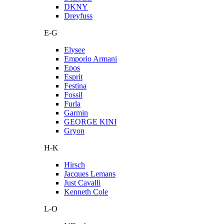
DKNY
Dreyfuss
E-G
Elysee
Emporio Armani
Epos
Esprit
Festina
Fossil
Furla
Garmin
GEORGE KINI
Gryon
H-K
Hirsch
Jacques Lemans
Just Cavalli
Kenneth Cole
L-O