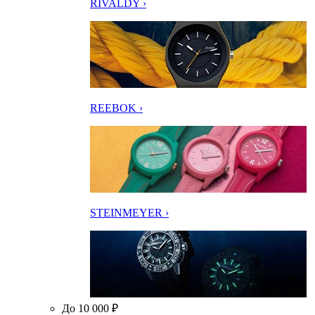
RIVALDY ›
REEBOK ›
STEINMEYER ›
До 10 000 ₽