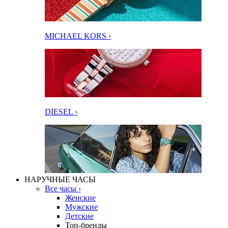
MICHAEL KORS ›
DIESEL ›
НАРУЧНЫЕ ЧАСЫ
Все часы ›
Женские
Мужские
Детские
Топ-бренды