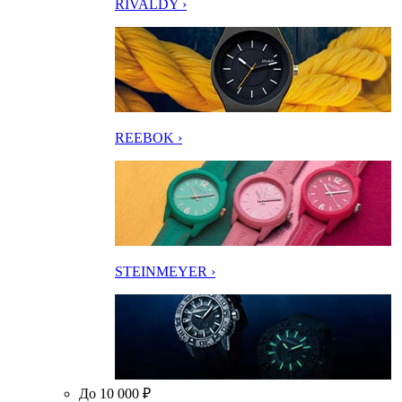
RIVALDY ›
REEBOK ›
STEINMEYER ›
До 10 000 ₽