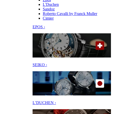
L'Duchen
Sandoz
Roberto Cavalli by Franck Muller
Cimier
EPOS ›
SEIKO ›
L’DUCHEN ›