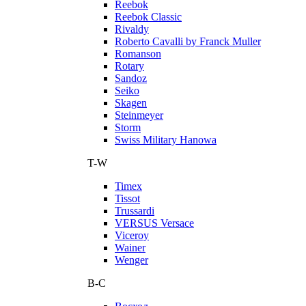
Reebok
Reebok Classic
Rivaldy
Roberto Cavalli by Franck Muller
Romanson
Rotary
Sandoz
Seiko
Skagen
Steinmeyer
Storm
Swiss Military Hanowa
T-W
Timex
Tissot
Trussardi
VERSUS Versace
Viceroy
Wainer
Wenger
В-С