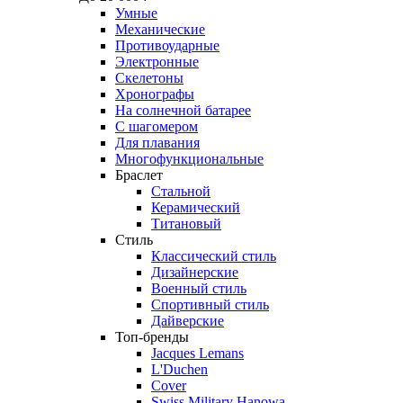
Умные
Механические
Противоударные
Электронные
Скелетоны
Хронографы
На солнечной батарее
С шагомером
Для плавания
Многофункциональные
Браслет
Стальной
Керамический
Титановый
Стиль
Классический стиль
Дизайнерские
Военный стиль
Спортивный стиль
Дайверские
Топ-бренды
Jacques Lemans
L'Duchen
Cover
Swiss Military Hanowa