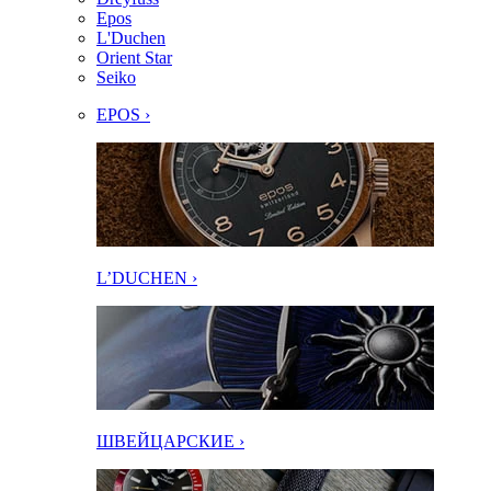
Epos
L'Duchen
Orient Star
Seiko
EPOS ›
L’DUCHEN ›
ШВЕЙЦАРСКИЕ ›