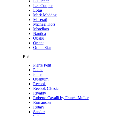
L'Duchen
Lee Cooper
Lotus
Mark Maddox
Maserati
Michael Kors
Morellato
Nautica
Obaku
Orient
Orient Star
P-S
Pierre Petit
Police
Puma
Quantum
Reebok
Reebok Classic
Rivaldy
Roberto Cavalli by Franck Muller
Romanson
Rotary
Sandoz