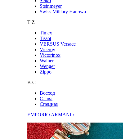
Seiko
Steinmeyer
Swiss Military Hanowa
T-Z
Timex
Tissot
VERSUS Versace
Viceroy
Victorinox
Wainer
Wenger
Zippo
В-С
Восход
Слава
Спецназ
EMPORIO ARMANI ›