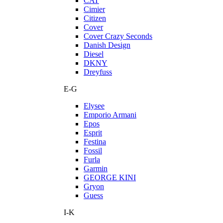
CAT
Cimier
Citizen
Cover
Cover Crazy Seconds
Danish Design
Diesel
DKNY
Dreyfuss
E-G
Elysee
Emporio Armani
Epos
Esprit
Festina
Fossil
Furla
Garmin
GEORGE KINI
Gryon
Guess
I-K