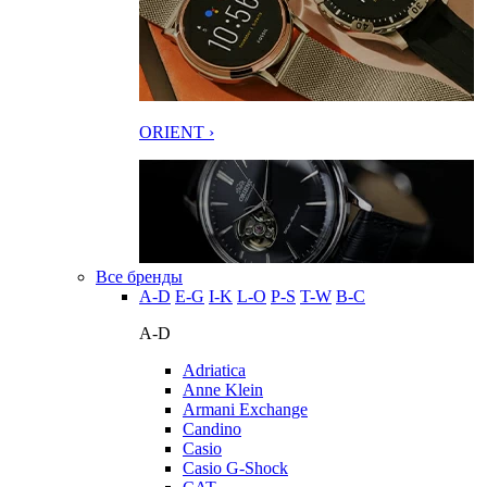
ORIENT ›
Все бренды
A-D
E-G
I-K
L-O
P-S
T-W
В-С
A-D
Adriatica
Anne Klein
Armani Exchange
Candino
Casio
Casio G-Shock