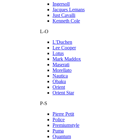
Ingersoll
Jacques Lemans
Just Cavalli
Kenneth Cole
L-O
L'Duchen
Lee Cooper
Lotus
Mark Maddox
Maserati
Morellato
Nautica
Obaku
Orient
Orient Star
P-S
Pierre Petit
Police
Premiumstyle
Puma
Quantum