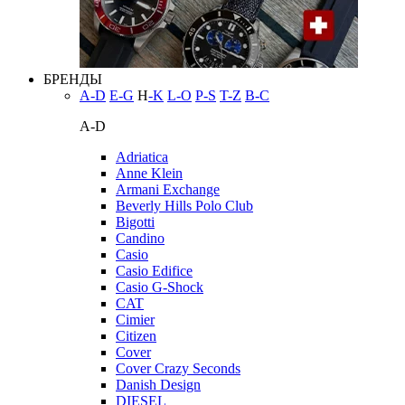
БРЕНДЫ
A-D
E-G
H
-K
L-O
P-S
T-Z
В-С
A-D
Adriatica
Anne Klein
Armani Exchange
Beverly Hills Polo Club
Bigotti
Candino
Casio
Casio Edifice
Casio G-Shock
CAT
Cimier
Citizen
Cover
Cover Crazy Seconds
Danish Design
DIESEL