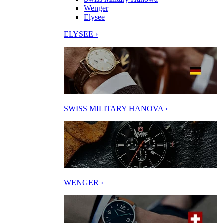
Wenger
Elysee
ELYSEE ›
SWISS MILITARY HANOVA ›
WENGER ›