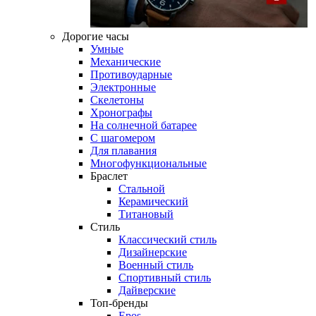
Дорогие часы
Умные
Механические
Противоударные
Электронные
Скелетоны
Хронографы
На солнечной батарее
С шагомером
Для плавания
Многофункциональные
Браслет
Стальной
Керамический
Титановый
Стиль
Классический стиль
Дизайнерские
Военный стиль
Спортивный стиль
Дайверские
Топ-бренды
Epos