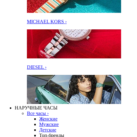
MICHAEL KORS ›
DIESEL ›
НАРУЧНЫЕ ЧАСЫ
Все часы ›
Женские
Мужские
Детские
Топ-бренды