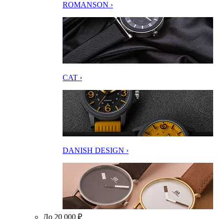
ROMANSON ›
CAT ›
DANISH DESIGN ›
До 20 000 ₽