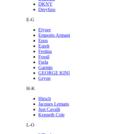
DKNY
Dreyfuss
E-G
Elysee
Emporio Armani
Epos
Esprit
Festina
Fossil
Furla
Garmin
GEORGE KINI
Gryon
H-K
Hirsch
Jacques Lemans
Just Cavalli
Kenneth Cole
L-O