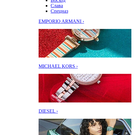
Восход
Слава
Спецназ
EMPORIO ARMANI ›
MICHAEL KORS ›
DIESEL ›