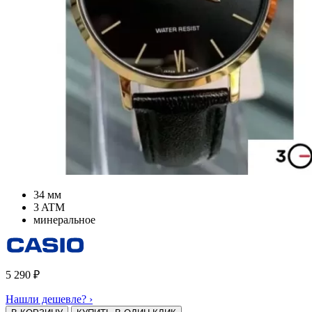
34 мм
3 ATM
минеральное
5 290
₽
Нашли дешевле? ›