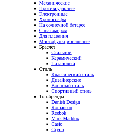
Механические
Противоударные
Электронные
Хронографы
На солнечной батарее
С шагомером
Для плавания
Многофункциональные
Браслет
Стальной
Керамический
Титановый
Стиль
Классический стиль
Дизайнерские
Военный стиль
Спортивный стиль
Топ-бренды
Danish Design
Romanson
Reebok
Mark Maddox
Casio
Gryon