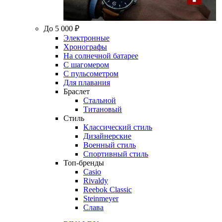
До 5 000 ₽
Электронные
Хронографы
На солнечной батарее
С шагомером
С пульсометром
Для плавания
Браслет
Стальной
Титановый
Стиль
Классический стиль
Дизайнерские
Военный стиль
Спортивный стиль
Топ-бренды
Casio
Rivaldy
Reebok Classic
Steinmeyer
Слава