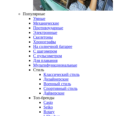
Популярные
Умные
Механические
Противоударные
Электронные
Скелетоны
Хронографы
На солнечной батарее
С шагомером
С пульсометром
Для плавания
Мультифункциональные
Стиль
Классический стиль
Дизайнерские
Военный стиль
Спортивный стиль
Дайверские
Топ-бренды
Casio
Seiko
Rotary