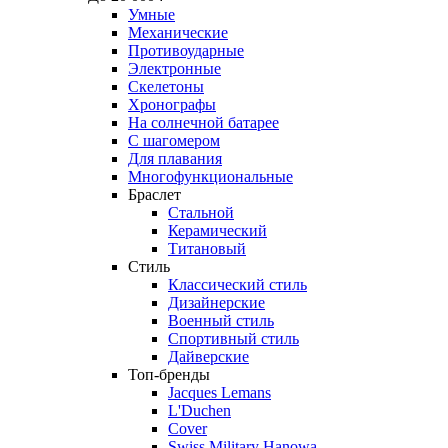
Умные
Механические
Противоударные
Электронные
Скелетоны
Хронографы
На солнечной батарее
С шагомером
Для плавания
Многофункциональные
Браслет
Стальной
Керамический
Титановый
Стиль
Классический стиль
Дизайнерские
Военный стиль
Спортивный стиль
Дайверские
Топ-бренды
Jacques Lemans
L'Duchen
Cover
Swiss Military Hanowa