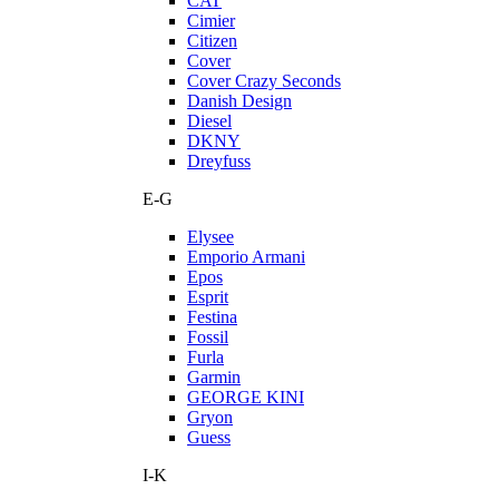
CAT
Cimier
Citizen
Cover
Cover Crazy Seconds
Danish Design
Diesel
DKNY
Dreyfuss
E-G
Elysee
Emporio Armani
Epos
Esprit
Festina
Fossil
Furla
Garmin
GEORGE KINI
Gryon
Guess
I-K