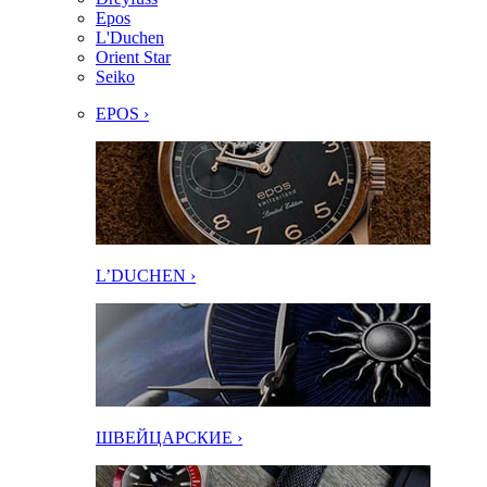
Epos
L'Duchen
Orient Star
Seiko
EPOS ›
L’DUCHEN ›
ШВЕЙЦАРСКИЕ ›