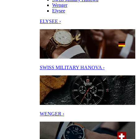
Wenger
Elysee
ELYSEE ›
SWISS MILITARY HANOVA ›
WENGER ›