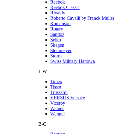
Reebok
Reebok Classic
Rivaldy
Roberto Cavalli by Franck Muller
Romanson
Rotary
Sandoz
Seiko
Skagen
Steinmeyer
Storm
Swiss Military Hanowa
T-W
Timex
Tissot
Trussardi
VERSUS Versace
Viceroy
Wainer
Wenger
В-С