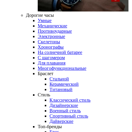
Дорогие часы
Умные
Механические
Противоударные
Электронные
Скелетоны
Хронографы
На солнечной батарее
С шагомером
Для плавания
Многофункциональные
Браслет
Стальной
Керамический
Титановый
Стиль
Классический стиль
Дизайнерские
Военный стиль
Спортивный стиль
Дайверские
Топ-бренды
Epos