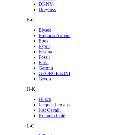
DKNY
Dreyfuss
E-G
Elysee
Emporio Armani
Epos
Esprit
Festina
Fossil
Furla
Garmin
GEORGE KINI
Gryon
H-K
Hirsch
Jacques Lemans
Just Cavalli
Kenneth Cole
L-O