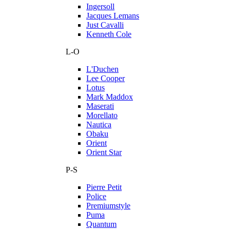
Ingersoll
Jacques Lemans
Just Cavalli
Kenneth Cole
L-O
L'Duchen
Lee Cooper
Lotus
Mark Maddox
Maserati
Morellato
Nautica
Obaku
Orient
Orient Star
P-S
Pierre Petit
Police
Premiumstyle
Puma
Quantum