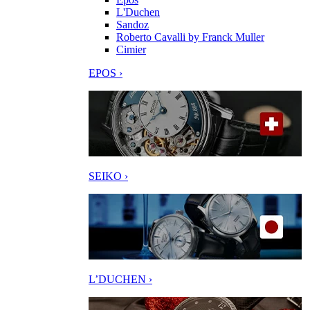
L'Duchen
Sandoz
Roberto Cavalli by Franck Muller
Cimier
EPOS ›
SEIKO ›
L’DUCHEN ›