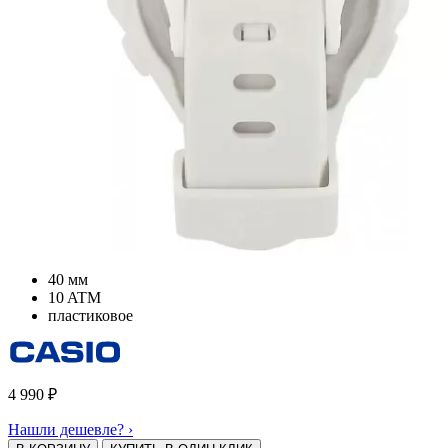
40 мм
10 ATM
пластиковое
4 990
₽
Нашли дешевле? ›