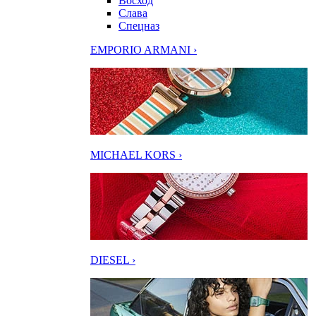
Восход
Слава
Спецназ
EMPORIO ARMANI ›
MICHAEL KORS ›
DIESEL ›