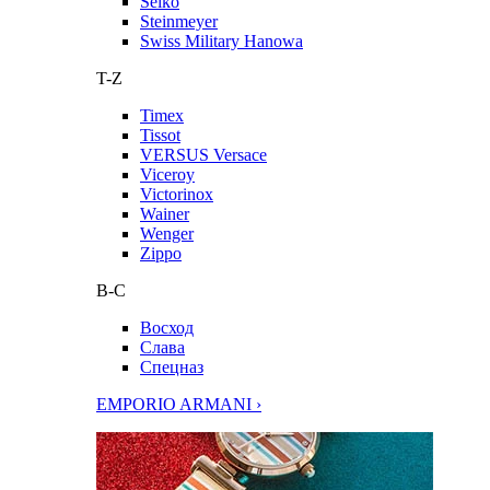
Seiko
Steinmeyer
Swiss Military Hanowa
T-Z
Timex
Tissot
VERSUS Versace
Viceroy
Victorinox
Wainer
Wenger
Zippo
В-С
Восход
Слава
Спецназ
EMPORIO ARMANI ›