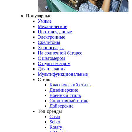
Популярные
Умные
Механические
Противоударные
Электронные
Скелетоны
Хронографы
На солнечной батарее
С шагомером
С пульсометром
Для плавания
Мультифункциональные
Стиль
Классический стиль
Дизайнерские
Военный стиль
Спортивный стиль
Дайверские
Топ-бренды
Casio
Seiko
Rotary