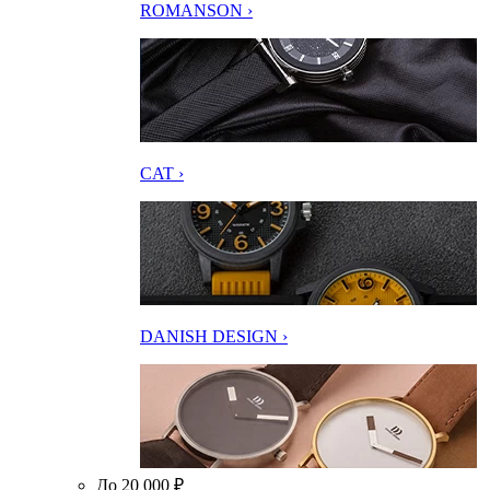
ROMANSON ›
CAT ›
DANISH DESIGN ›
До 20 000 ₽