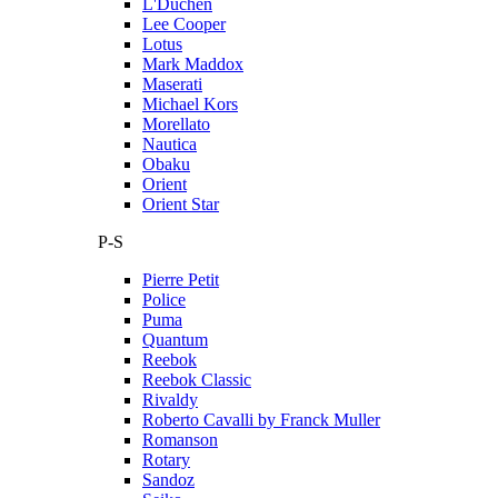
L'Duchen
Lee Cooper
Lotus
Mark Maddox
Maserati
Michael Kors
Morellato
Nautica
Obaku
Orient
Orient Star
P-S
Pierre Petit
Police
Puma
Quantum
Reebok
Reebok Classic
Rivaldy
Roberto Cavalli by Franck Muller
Romanson
Rotary
Sandoz