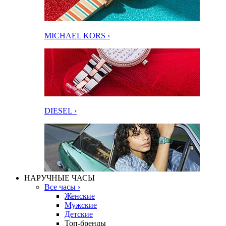
MICHAEL KORS ›
DIESEL ›
НАРУЧНЫЕ ЧАСЫ
Все часы ›
Женские
Мужские
Детские
Топ-бренды