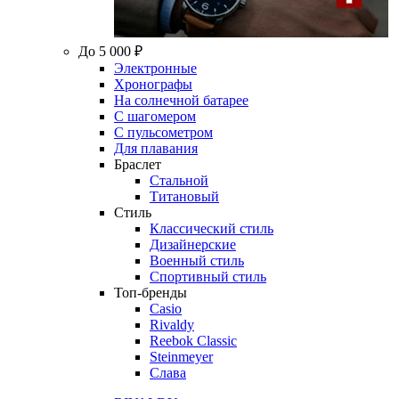
До 5 000 ₽
Электронные
Хронографы
На солнечной батарее
С шагомером
С пульсометром
Для плавания
Браслет
Стальной
Титановый
Стиль
Классический стиль
Дизайнерские
Военный стиль
Спортивный стиль
Топ-бренды
Casio
Rivaldy
Reebok Classic
Steinmeyer
Слава