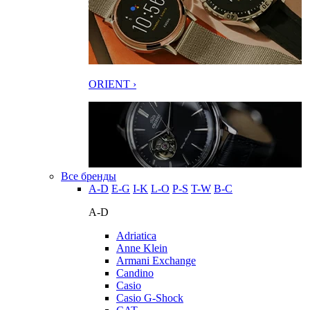
ORIENT ›
Все бренды
A-D
E-G
I-K
L-O
P-S
T-W
В-С
A-D
Adriatica
Anne Klein
Armani Exchange
Candino
Casio
Casio G-Shock