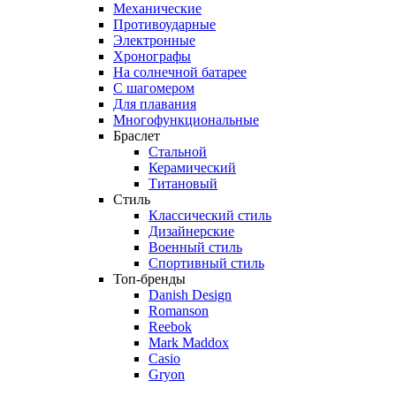
Механические
Противоударные
Электронные
Хронографы
На солнечной батарее
С шагомером
Для плавания
Многофункциональные
Браслет
Стальной
Керамический
Титановый
Стиль
Классический стиль
Дизайнерские
Военный стиль
Спортивный стиль
Топ-бренды
Danish Design
Romanson
Reebok
Mark Maddox
Casio
Gryon