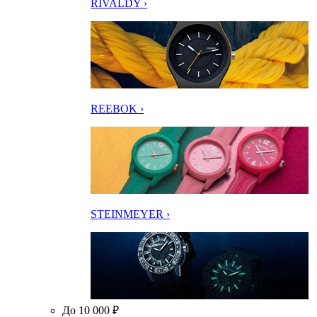
RIVALDY ›
REEBOK ›
STEINMEYER ›
До 10 000 ₽