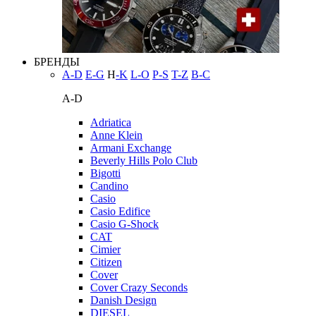
БРЕНДЫ
A-D
E-G
H
-K
L-O
P-S
T-Z
В-С
A-D
Adriatica
Anne Klein
Armani Exchange
Beverly Hills Polo Club
Bigotti
Candino
Casio
Casio Edifice
Casio G-Shock
CAT
Cimier
Citizen
Cover
Cover Crazy Seconds
Danish Design
DIESEL