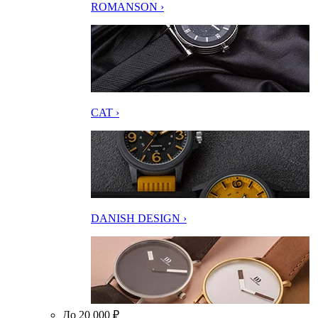
ROMANSON ›
CAT ›
DANISH DESIGN ›
До 20 000 ₽