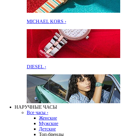
MICHAEL KORS ›
DIESEL ›
НАРУЧНЫЕ ЧАСЫ
Все часы ›
Женские
Мужские
Детские
Топ-бренды