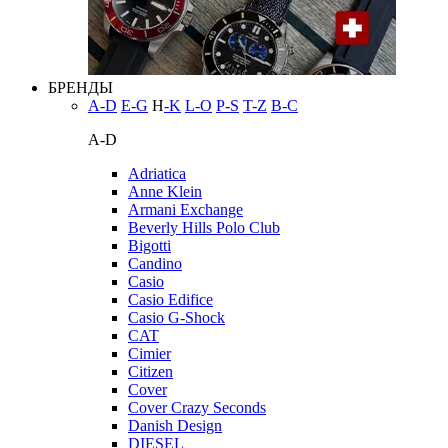
БРЕНДЫ
A-D
E-G
H
-K
L-O
P-S
T-Z
В-С
A-D
Adriatica
Anne Klein
Armani Exchange
Beverly Hills Polo Club
Bigotti
Candino
Casio
Casio Edifice
Casio G-Shock
CAT
Cimier
Citizen
Cover
Cover Crazy Seconds
Danish Design
DIESEL