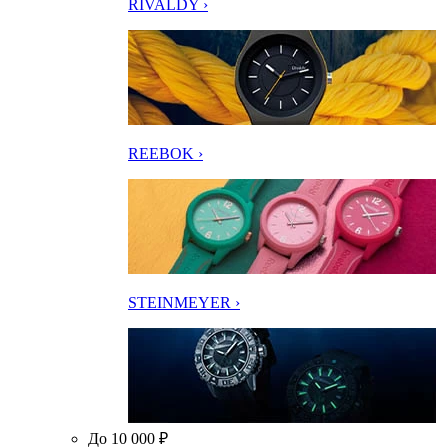
RIVALDY ›
REEBOK ›
STEINMEYER ›
До 10 000 ₽