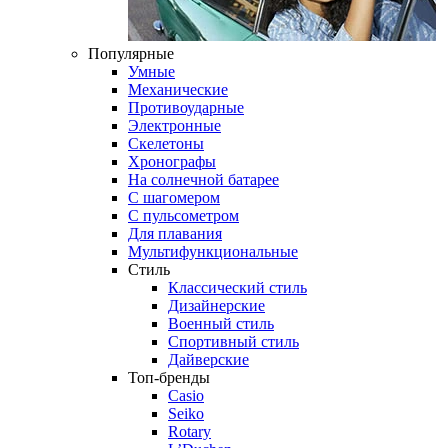
Популярные
Умные
Механические
Противоударные
Электронные
Скелетоны
Хронографы
На солнечной батарее
С шагомером
С пульсометром
Для плавания
Мультифункциональные
Стиль
Классический стиль
Дизайнерские
Военный стиль
Спортивный стиль
Дайверские
Топ-бренды
Casio
Seiko
Rotary