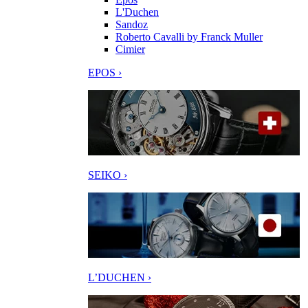
L'Duchen
Sandoz
Roberto Cavalli by Franck Muller
Cimier
EPOS ›
SEIKO ›
L’DUCHEN ›