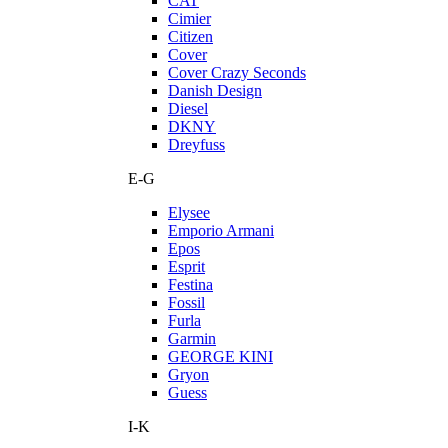
CAT
Cimier
Citizen
Cover
Cover Crazy Seconds
Danish Design
Diesel
DKNY
Dreyfuss
E-G
Elysee
Emporio Armani
Epos
Esprit
Festina
Fossil
Furla
Garmin
GEORGE KINI
Gryon
Guess
I-K