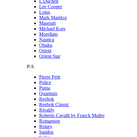
L'Duchen
Lee Cooper
Lotus
Mark Maddox
Maserati
Michael Kors
Morellato
Nautica
Obaku
Orient
Orient Star
P-S
Pierre Petit
Police
Puma
Quantum
Reebok
Reebok Classic
Rivaldy
Roberto Cavalli by Franck Muller
Romanson
Rotary
Sandoz