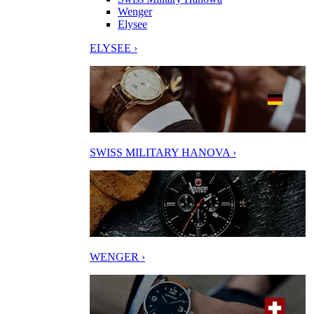
Wenger
Elysee
ELYSEE ›
SWISS MILITARY HANOVA ›
WENGER ›