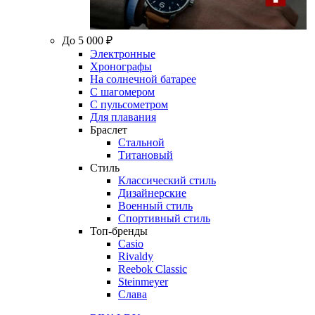
До 5 000 ₽
Электронные
Хронографы
На солнечной батарее
С шагомером
С пульсометром
Для плавания
Браслет
Стальной
Титановый
Стиль
Классический стиль
Дизайнерские
Военный стиль
Спортивный стиль
Топ-бренды
Casio
Rivaldy
Reebok Classic
Steinmeyer
Слава