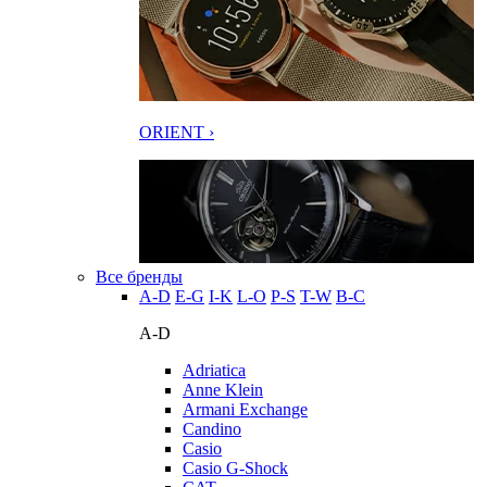
ORIENT ›
Все бренды
A-D
E-G
I-K
L-O
P-S
T-W
В-С
A-D
Adriatica
Anne Klein
Armani Exchange
Candino
Casio
Casio G-Shock