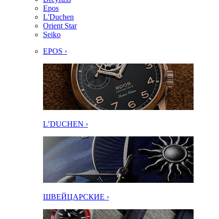
Epos
L'Duchen
Orient Star
Seiko
EPOS ›
L’DUCHEN ›
ШВЕЙЦАРСКИЕ ›