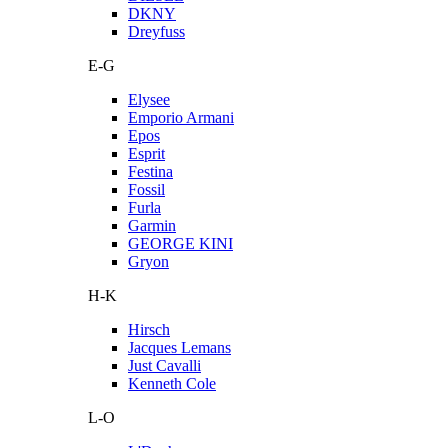
DKNY
Dreyfuss
E-G
Elysee
Emporio Armani
Epos
Esprit
Festina
Fossil
Furla
Garmin
GEORGE KINI
Gryon
H-K
Hirsch
Jacques Lemans
Just Cavalli
Kenneth Cole
L-O