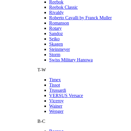
Reebok
Reebok Classic
Rivaldy
Roberto Cavalli by Franck Muller
Romanson
Rotary
Sandoz
Seiko
Skagen
Steinmeyer
Storm
Swiss Military Hanowa
T-W
Timex
Tissot
Trussardi
VERSUS Versace
Viceroy
Wainer
Wenger
В-С