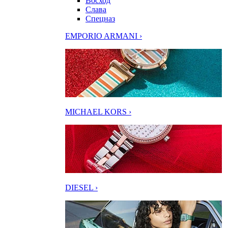
Восход
Слава
Спецназ
EMPORIO ARMANI ›
MICHAEL KORS ›
DIESEL ›