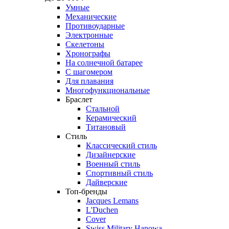
Умные
Механические
Противоударные
Электронные
Скелетоны
Хронографы
На солнечной батарее
С шагомером
Для плавания
Многофункциональные
Браслет
Стальной
Керамический
Титановый
Стиль
Классический стиль
Дизайнерские
Военный стиль
Спортивный стиль
Дайверские
Топ-бренды
Jacques Lemans
L'Duchen
Cover
Swiss Military Hanowa