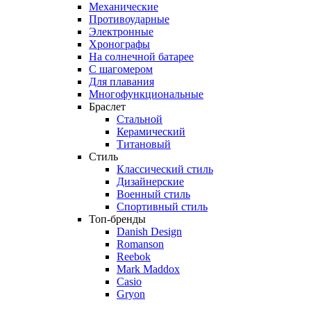
Механические
Противоударные
Электронные
Хронографы
На солнечной батарее
С шагомером
Для плавания
Многофункциональные
Браслет
Стальной
Керамический
Титановый
Стиль
Классический стиль
Дизайнерские
Военный стиль
Спортивный стиль
Топ-бренды
Danish Design
Romanson
Reebok
Mark Maddox
Casio
Gryon