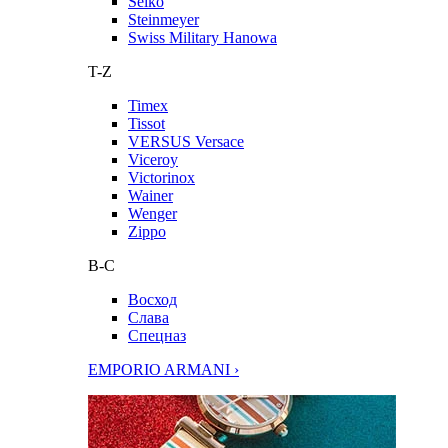
Seiko
Steinmeyer
Swiss Military Hanowa
T-Z
Timex
Tissot
VERSUS Versace
Viceroy
Victorinox
Wainer
Wenger
Zippo
В-С
Восход
Слава
Спецназ
EMPORIO ARMANI ›