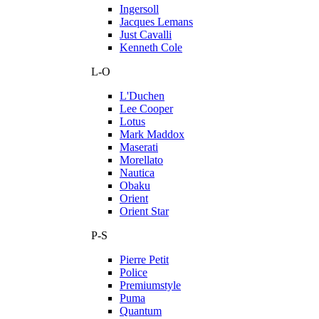
Ingersoll
Jacques Lemans
Just Cavalli
Kenneth Cole
L-O
L'Duchen
Lee Cooper
Lotus
Mark Maddox
Maserati
Morellato
Nautica
Obaku
Orient
Orient Star
P-S
Pierre Petit
Police
Premiumstyle
Puma
Quantum