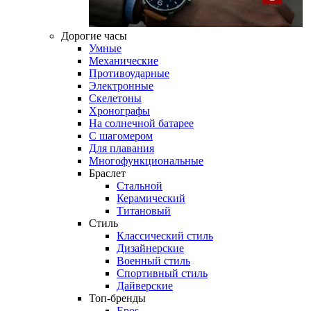
Дорогие часы
Умные
Механические
Противоударные
Электронные
Скелетоны
Хронографы
На солнечной батарее
С шагомером
Для плавания
Многофункциональные
Браслет
Стальной
Керамический
Титановый
Стиль
Классический стиль
Дизайнерские
Военный стиль
Спортивный стиль
Дайверские
Топ-бренды
Epos