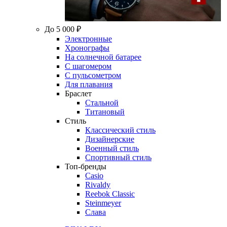
До 5 000 ₽
Электронные
Хронографы
На солнечной батарее
С шагомером
С пульсометром
Для плавания
Браслет
Стальной
Титановый
Стиль
Классический стиль
Дизайнерские
Военный стиль
Спортивный стиль
Топ-бренды
Casio
Rivaldy
Reebok Classic
Steinmeyer
Слава