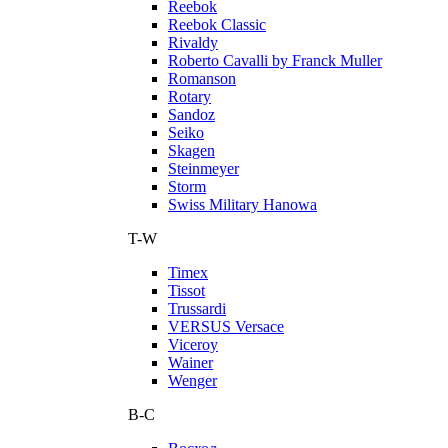
Reebok
Reebok Classic
Rivaldy
Roberto Cavalli by Franck Muller
Romanson
Rotary
Sandoz
Seiko
Skagen
Steinmeyer
Storm
Swiss Military Hanowa
T-W
Timex
Tissot
Trussardi
VERSUS Versace
Viceroy
Wainer
Wenger
В-С