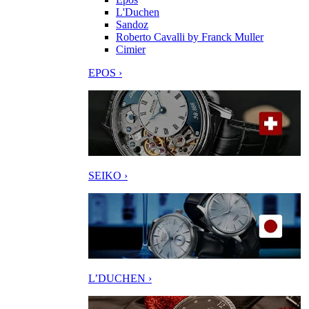
L'Duchen
Sandoz
Roberto Cavalli by Franck Muller
Cimier
EPOS ›
SEIKO ›
L’DUCHEN ›