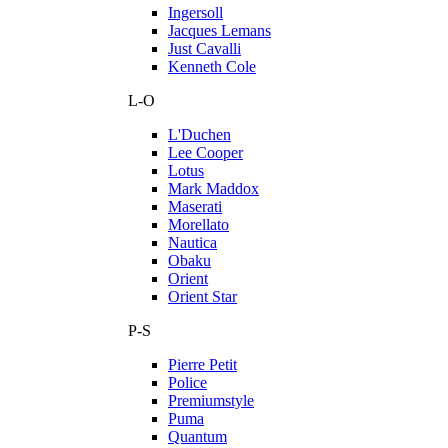
Ingersoll
Jacques Lemans
Just Cavalli
Kenneth Cole
L-O
L'Duchen
Lee Cooper
Lotus
Mark Maddox
Maserati
Morellato
Nautica
Obaku
Orient
Orient Star
P-S
Pierre Petit
Police
Premiumstyle
Puma
Quantum