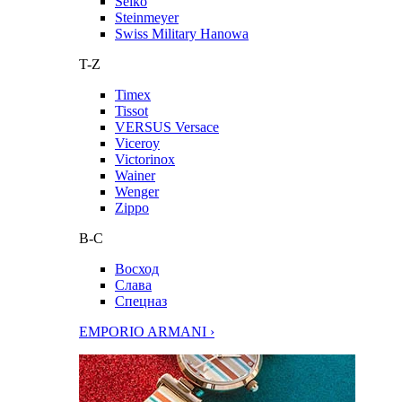
Seiko
Steinmeyer
Swiss Military Hanowa
T-Z
Timex
Tissot
VERSUS Versace
Viceroy
Victorinox
Wainer
Wenger
Zippo
В-С
Восход
Слава
Спецназ
EMPORIO ARMANI ›