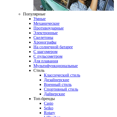
Популярные
Умные
Механические
Противоударные
Электронные
Скелетоны
Хронографы
На солнечной батарее
С шагомером
С пульсометром
Для плавания
Мультифункциональные
Стиль
Классический стиль
Дизайнерские
Военный стиль
Спортивный стиль
Дайверские
Топ-бренды
Casio
Seiko
Rotary