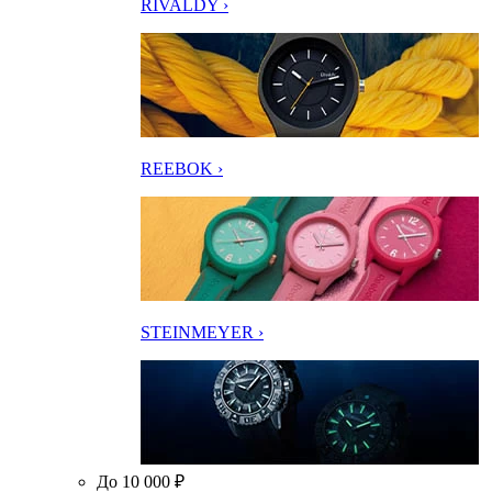
RIVALDY ›
REEBOK ›
STEINMEYER ›
До 10 000 ₽