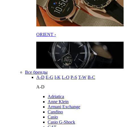
ORIENT ›
Все бренды
A-D
E-G
I-K
L-O
P-S
T-W
В-С
A-D
Adriatica
Anne Klein
Armani Exchange
Candino
Casio
Casio G-Shock