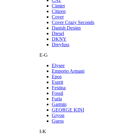
CAT
Cimier
Citizen
Cover
Cover Crazy Seconds
Danish Design
Diesel
DKNY
Dreyfuss
E-G
Elysee
Emporio Armani
Epos
Esprit
Festina
Fossil
Furla
Garmin
GEORGE KINI
Gryon
Guess
I-K