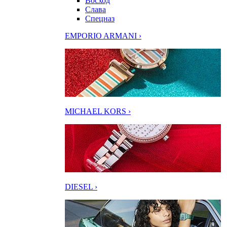
Восход
Слава
Спецназ
EMPORIO ARMANI ›
MICHAEL KORS ›
DIESEL ›