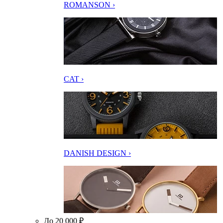
ROMANSON ›
CAT ›
DANISH DESIGN ›
До 20 000 ₽