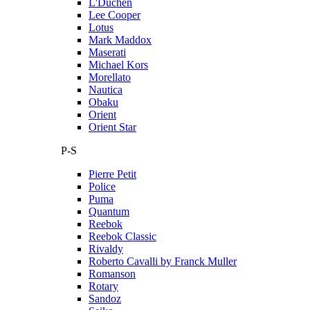
L'Duchen
Lee Cooper
Lotus
Mark Maddox
Maserati
Michael Kors
Morellato
Nautica
Obaku
Orient
Orient Star
P-S
Pierre Petit
Police
Puma
Quantum
Reebok
Reebok Classic
Rivaldy
Roberto Cavalli by Franck Muller
Romanson
Rotary
Sandoz