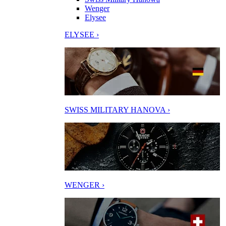
Wenger
Elysee
ELYSEE ›
SWISS MILITARY HANOVA ›
WENGER ›