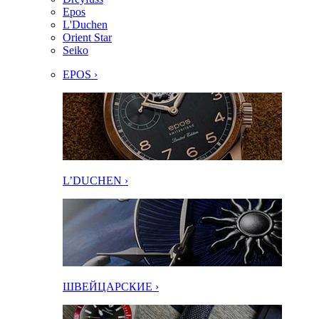
Epos
L'Duchen
Orient Star
Seiko
EPOS ›
L’DUCHEN ›
ШВЕЙЦАРСКИЕ ›