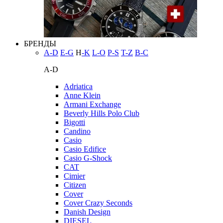
БРЕНДЫ
A-D
E-G
H
-K
L-O
P-S
T-Z
В-С
A-D
Adriatica
Anne Klein
Armani Exchange
Beverly Hills Polo Club
Bigotti
Candino
Casio
Casio Edifice
Casio G-Shock
CAT
Cimier
Citizen
Cover
Cover Crazy Seconds
Danish Design
DIESEL