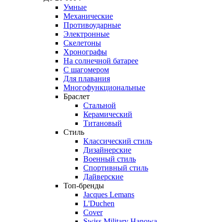
Умные
Механические
Противоударные
Электронные
Скелетоны
Хронографы
На солнечной батарее
С шагомером
Для плавания
Многофункциональные
Браслет
Стальной
Керамический
Титановый
Стиль
Классический стиль
Дизайнерские
Военный стиль
Спортивный стиль
Дайверские
Топ-бренды
Jacques Lemans
L'Duchen
Cover
Swiss Military Hanowa