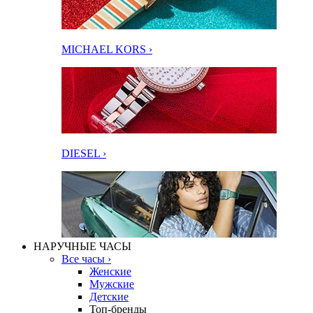
MICHAEL KORS ›
DIESEL ›
НАРУЧНЫЕ ЧАСЫ
Все часы ›
Женские
Мужские
Детские
Топ-бренды