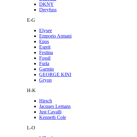
DKNY
Dreyfuss
E-G
Elysee
Emporio Armani
Epos
Esprit
Festina
Fossil
Furla
Garmin
GEORGE KINI
Gryon
H-K
Hirsch
Jacques Lemans
Just Cavalli
Kenneth Cole
L-O