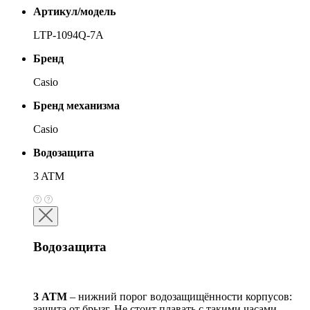
Артикул/модель
LTP-1094Q-7A
Бренд
Casio
Бренд механизма
Casio
Водозащита
3 ATM
Водозащита
3 АТМ
– нижний порог водозащищённости корпусов:
защита от брызг. Не стоит плавать с такими часами,