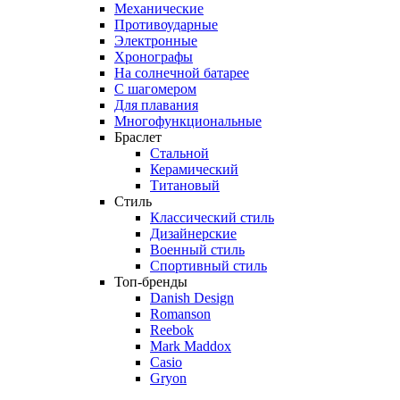
Механические
Противоударные
Электронные
Хронографы
На солнечной батарее
С шагомером
Для плавания
Многофункциональные
Браслет
Стальной
Керамический
Титановый
Стиль
Классический стиль
Дизайнерские
Военный стиль
Спортивный стиль
Топ-бренды
Danish Design
Romanson
Reebok
Mark Maddox
Casio
Gryon