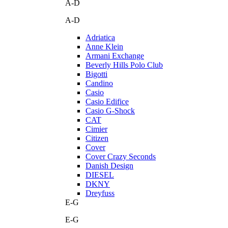
A-D
A-D
Adriatica
Anne Klein
Armani Exchange
Beverly Hills Polo Club
Bigotti
Candino
Casio
Casio Edifice
Casio G-Shock
CAT
Cimier
Citizen
Cover
Cover Crazy Seconds
Danish Design
DIESEL
DKNY
Dreyfuss
E-G
E-G