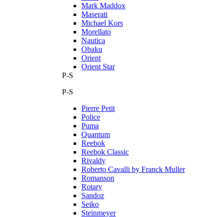
Mark Maddox
Maserati
Michael Kors
Morellato
Nautica
Obaku
Orient
Orient Star
P-S
P-S
Pierre Petit
Police
Puma
Quantum
Reebok
Reebok Classic
Rivaldy
Roberto Cavalli by Franck Muller
Romanson
Rotary
Sandoz
Seiko
Steinmeyer