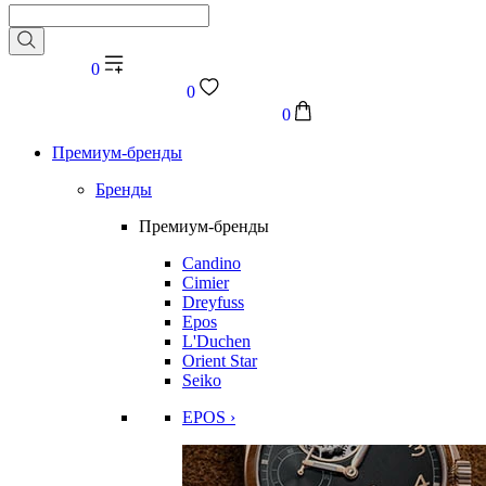
0
0
0
Премиум-бренды
Бренды
Премиум-бренды
Candino
Cimier
Dreyfuss
Epos
L'Duchen
Orient Star
Seiko
EPOS ›