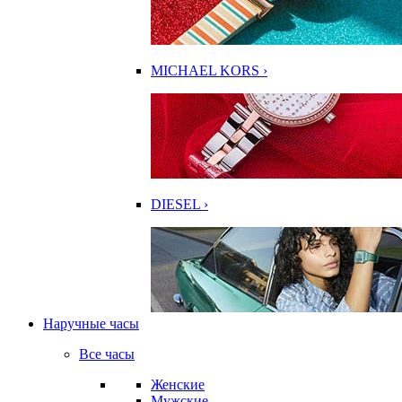
MICHAEL KORS ›
DIESEL ›
Наручные часы
Все часы
Женские
Мужские