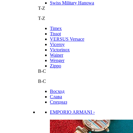
Swiss Military Hanowa
T-Z
T-Z
Timex
Tissot
VERSUS Versace
Viceroy
Victorinox
Wainer
Wenger
Zippo
В-С
В-С
Восход
Слава
Спецназ
EMPORIO ARMANI ›