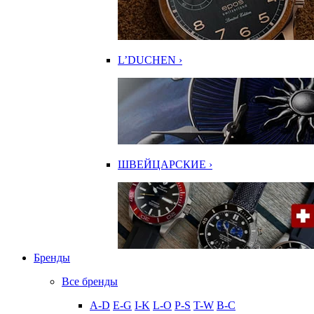
L’DUCHEN ›
ШВЕЙЦАРСКИЕ ›
Бренды
Все бренды
A-D
E-G
I-K
L-O
P-S
T-W
В-С