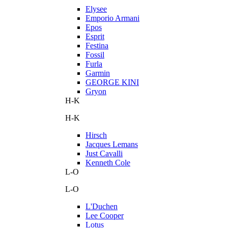
Elysee
Emporio Armani
Epos
Esprit
Festina
Fossil
Furla
Garmin
GEORGE KINI
Gryon
H-K
H-K
Hirsch
Jacques Lemans
Just Cavalli
Kenneth Cole
L-O
L-O
L'Duchen
Lee Cooper
Lotus