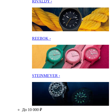
RIVALDY ›
REEBOK ›
STEINMEYER ›
До 10 000 ₽