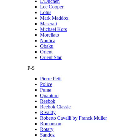
L'Duchen
Lee Cooper
Lotus
Mark Maddox
Maserati
Michael Kors
Morellato
Nautica
Obaku
Orient
Orient Star
P-S
Pierre Petit
Police
Puma
Quantum
Reebok
Reebok Classic
Rivaldy
Roberto Cavalli by Franck Muller
Romanson
Rotary
Sandoz