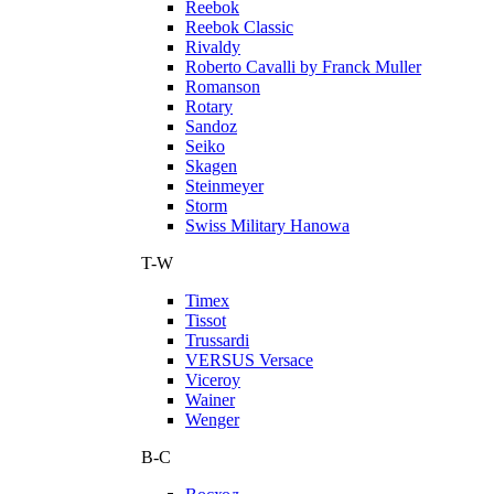
Reebok
Reebok Classic
Rivaldy
Roberto Cavalli by Franck Muller
Romanson
Rotary
Sandoz
Seiko
Skagen
Steinmeyer
Storm
Swiss Military Hanowa
T-W
Timex
Tissot
Trussardi
VERSUS Versace
Viceroy
Wainer
Wenger
В-С