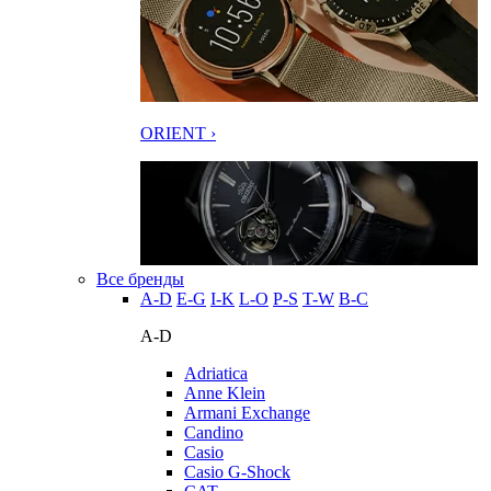
ORIENT ›
Все бренды
A-D
E-G
I-K
L-O
P-S
T-W
В-С
A-D
Adriatica
Anne Klein
Armani Exchange
Candino
Casio
Casio G-Shock