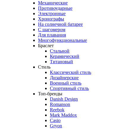
Механические
Противоударные
Электронные
Хронографы
На солнечной батарее
С шагомером
Для плавания
Многофункциональные
Браслет
Стальной
Керамический
Титановый
Стиль
Классический стиль
Дизайнерские
Военный стиль
Спортивный стиль
Топ-бренды
Danish Design
Romanson
Reebok
Mark Maddox
Casio
Gryon