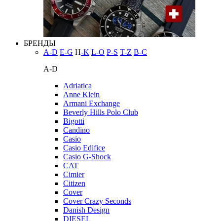
БРЕНДЫ
A-D
E-G
H
-K
L-O
P-S
T-Z
В-С
A-D
Adriatica
Anne Klein
Armani Exchange
Beverly Hills Polo Club
Bigotti
Candino
Casio
Casio Edifice
Casio G-Shock
CAT
Cimier
Citizen
Cover
Cover Crazy Seconds
Danish Design
DIESEL