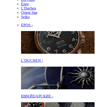
Epos
L'Duchen
Orient Star
Seiko
EPOS ›
L’DUCHEN ›
ШВЕЙЦАРСКИЕ ›