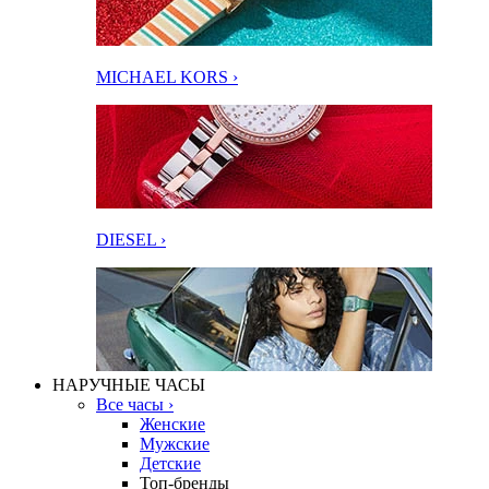
MICHAEL KORS ›
DIESEL ›
НАРУЧНЫЕ ЧАСЫ
Все часы ›
Женские
Мужские
Детские
Топ-бренды