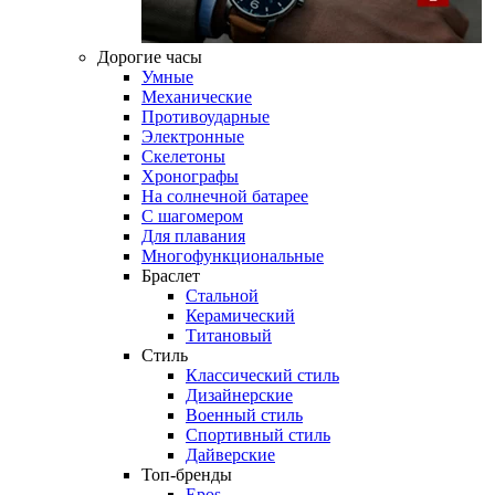
Дорогие часы
Умные
Механические
Противоударные
Электронные
Скелетоны
Хронографы
На солнечной батарее
С шагомером
Для плавания
Многофункциональные
Браслет
Стальной
Керамический
Титановый
Стиль
Классический стиль
Дизайнерские
Военный стиль
Спортивный стиль
Дайверские
Топ-бренды
Epos