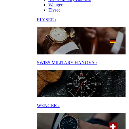
Wenger
Elysee
ELYSEE ›
SWISS MILITARY HANOVA ›
WENGER ›