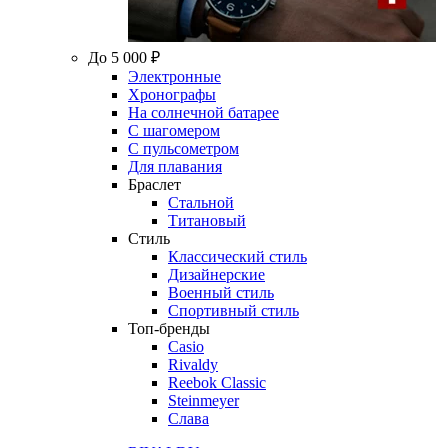
До 5 000 ₽
Электронные
Хронографы
На солнечной батарее
С шагомером
С пульсометром
Для плавания
Браслет
Стальной
Титановый
Стиль
Классический стиль
Дизайнерские
Военный стиль
Спортивный стиль
Топ-бренды
Casio
Rivaldy
Reebok Classic
Steinmeyer
Слава