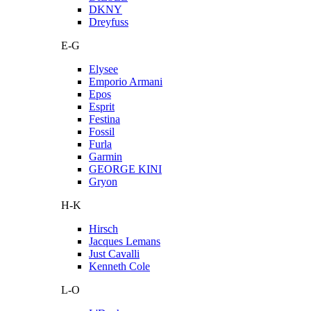
DKNY
Dreyfuss
E-G
Elysee
Emporio Armani
Epos
Esprit
Festina
Fossil
Furla
Garmin
GEORGE KINI
Gryon
H-K
Hirsch
Jacques Lemans
Just Cavalli
Kenneth Cole
L-O