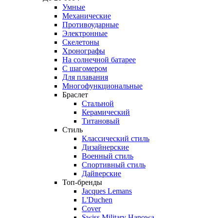
Умные
Механические
Противоударные
Электронные
Скелетоны
Хронографы
На солнечной батарее
С шагомером
Для плавания
Многофункциональные
Браслет
Стальной
Керамический
Титановый
Стиль
Классический стиль
Дизайнерские
Военный стиль
Спортивный стиль
Дайверские
Топ-бренды
Jacques Lemans
L'Duchen
Cover
Swiss Military Hanowa