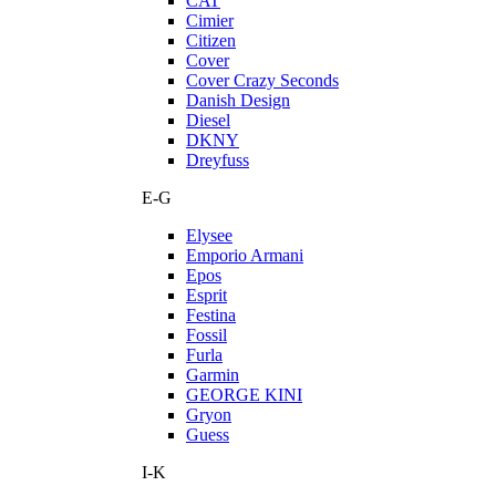
CAT
Cimier
Citizen
Cover
Cover Crazy Seconds
Danish Design
Diesel
DKNY
Dreyfuss
E-G
Elysee
Emporio Armani
Epos
Esprit
Festina
Fossil
Furla
Garmin
GEORGE KINI
Gryon
Guess
I-K