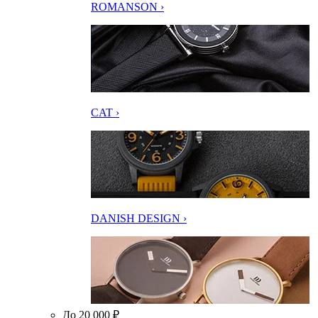
ROMANSON ›
CAT ›
DANISH DESIGN ›
До 20 000 ₽