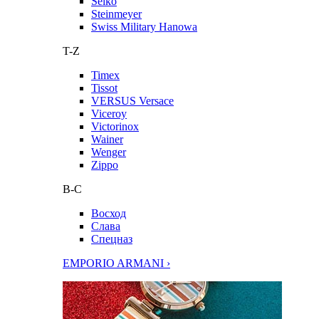
Seiko
Steinmeyer
Swiss Military Hanowa
T-Z
Timex
Tissot
VERSUS Versace
Viceroy
Victorinox
Wainer
Wenger
Zippo
В-С
Восход
Слава
Спецназ
EMPORIO ARMANI ›