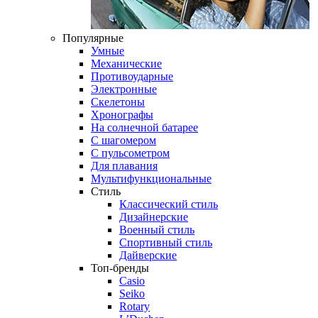
Популярные
Умные
Механические
Противоударные
Электронные
Скелетоны
Хронографы
На солнечной батарее
С шагомером
С пульсометром
Для плавания
Мультифункциональные
Стиль
Классический стиль
Дизайнерские
Военный стиль
Спортивный стиль
Дайверские
Топ-бренды
Casio
Seiko
Rotary