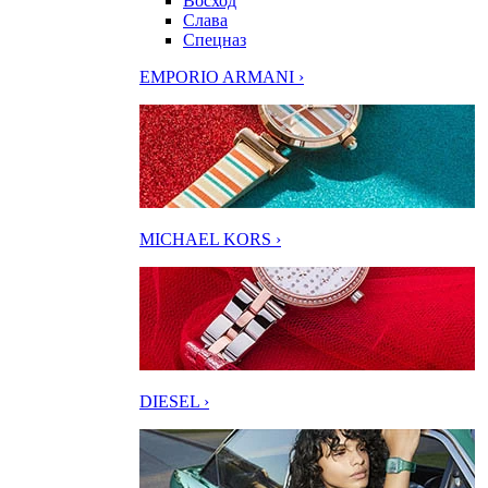
Восход
Слава
Спецназ
EMPORIO ARMANI ›
MICHAEL KORS ›
DIESEL ›