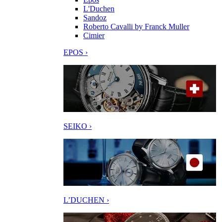
L'Duchen
Sandoz
Roberto Cavalli by Franck Muller
Cimier
EPOS ›
SEIKO ›
L’DUCHEN ›