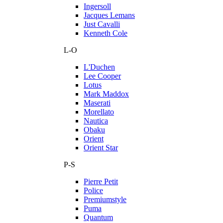
Ingersoll
Jacques Lemans
Just Cavalli
Kenneth Cole
L-O
L'Duchen
Lee Cooper
Lotus
Mark Maddox
Maserati
Morellato
Nautica
Obaku
Orient
Orient Star
P-S
Pierre Petit
Police
Premiumstyle
Puma
Quantum