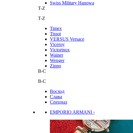
Swiss Military Hanowa
T-Z
T-Z
Timex
Tissot
VERSUS Versace
Viceroy
Victorinox
Wainer
Wenger
Zippo
В-С
В-С
Восход
Слава
Спецназ
EMPORIO ARMANI ›