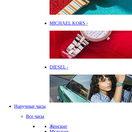
MICHAEL KORS ›
DIESEL ›
Наручные часы
Все часы
Женские
Мужские