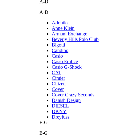
A-D
A-D
Adriatica
Anne Klein
Armani Exchange
Beverly Hills Polo Club
Bigotti
Candino
Casio
Casio Edifice
Casio G-Shock
CAT
Cimier
Citizen
Cover
Cover Crazy Seconds
Danish Design
DIESEL
DKNY
Dreyfuss
E-G
E-G