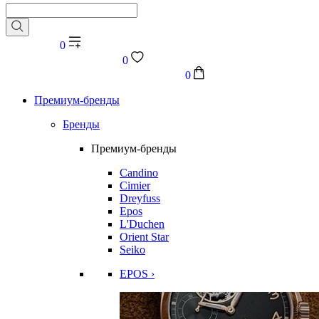
0
0
0
Премиум-бренды
Бренды
Премиум-бренды
Candino
Cimier
Dreyfuss
Epos
L'Duchen
Orient Star
Seiko
EPOS ›