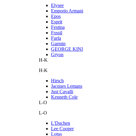
Elysee
Emporio Armani
Epos
Esprit
Festina
Fossil
Furla
Garmin
GEORGE KINI
Gryon
H-K
H-K
Hirsch
Jacques Lemans
Just Cavalli
Kenneth Cole
L-O
L-O
L'Duchen
Lee Cooper
Lotus