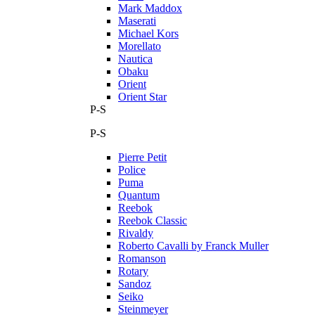
Mark Maddox
Maserati
Michael Kors
Morellato
Nautica
Obaku
Orient
Orient Star
P-S
P-S
Pierre Petit
Police
Puma
Quantum
Reebok
Reebok Classic
Rivaldy
Roberto Cavalli by Franck Muller
Romanson
Rotary
Sandoz
Seiko
Steinmeyer