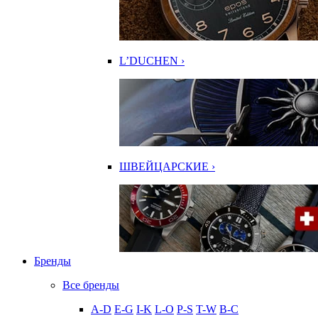
L’DUCHEN ›
ШВЕЙЦАРСКИЕ ›
Бренды
Все бренды
A-D
E-G
I-K
L-O
P-S
T-W
В-С