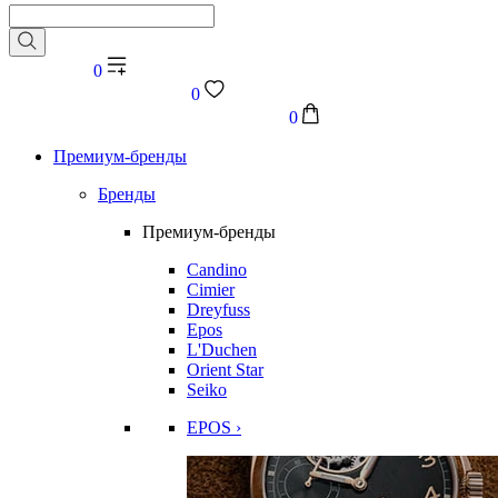
0
0
0
Премиум-бренды
Бренды
Премиум-бренды
Candino
Cimier
Dreyfuss
Epos
L'Duchen
Orient Star
Seiko
EPOS ›