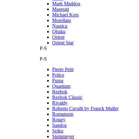
Mark Maddox
Maserati
Michael Kors
Morellato
Nautica
Obaku
Orient
Orient Star
P-S
P-S
Pierre Petit
Police
Puma
Quantum
Reebok
Reebok Classic
Rivaldy
Roberto Cavalli by Franck Muller
Romanson
Rotary
Sandoz
Seiko
Steinmeyer