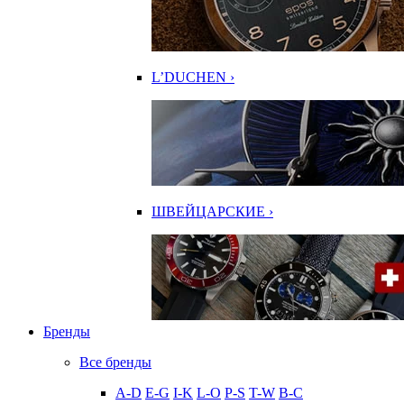
L’DUCHEN ›
ШВЕЙЦАРСКИЕ ›
Бренды
Все бренды
A-D
E-G
I-K
L-O
P-S
T-W
В-С