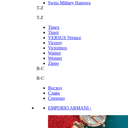
Swiss Military Hanowa
T-Z
T-Z
Timex
Tissot
VERSUS Versace
Viceroy
Victorinox
Wainer
Wenger
Zippo
В-С
В-С
Восход
Слава
Спецназ
EMPORIO ARMANI ›