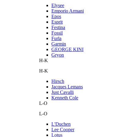
Elysee
Emporio Armani
Epos
Esprit
Festina
Fossil
Furla
Garmin
GEORGE KINI
Gryon
H-K
H-K
Hirsch
Jacques Lemans
Just Cavalli
Kenneth Cole
L-O
L-O
L'Duchen
Lee Cooper
Lotus