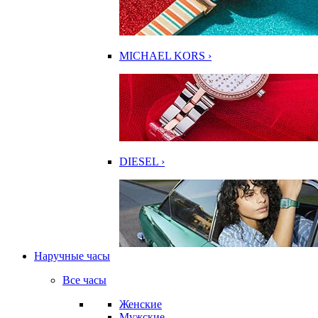
MICHAEL KORS ›
DIESEL ›
Наручные часы
Все часы
Женские
Мужские