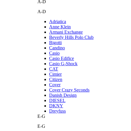
A-D
A-D
Adriatica
Anne Klein
Armani Exchange
Beverly Hills Polo Club
Bigotti
Candino
Casio
Casio Edifice
Casio G-Shock
CAT
Cimier
Citizen
Cover
Cover Crazy Seconds
Danish Design
DIESEL
DKNY
Dreyfuss
E-G
E-G