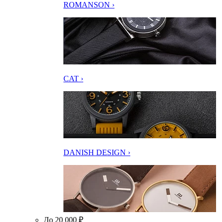
ROMANSON ›
CAT ›
DANISH DESIGN ›
До 20 000 ₽