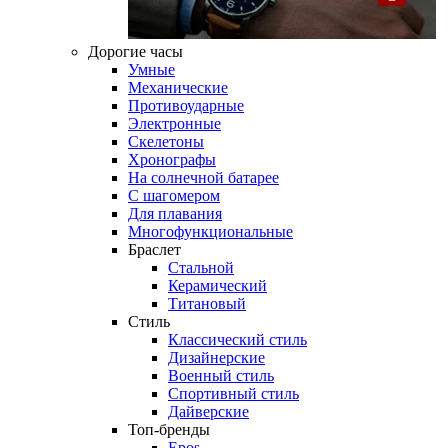
Дорогие часы
Умные
Механические
Противоударные
Электронные
Скелетоны
Хронографы
На солнечной батарее
С шагомером
Для плавания
Многофункциональные
Браслет
Стальной
Керамический
Титановый
Стиль
Классический стиль
Дизайнерские
Военный стиль
Спортивный стиль
Дайверские
Топ-бренды
Epos