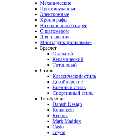
Механические
Противоударные
Электронные
Хронографы
На солнечной батарее
С шагомером
Для плавания
Многофункциональные
Браслет
Стальной
Керамический
Титановый
Стиль
Классический стиль
Дизайнерские
Военный стиль
Спортивный стиль
Топ-бренды
Danish Design
Romanson
Reebok
Mark Maddox
Casio
Gryon