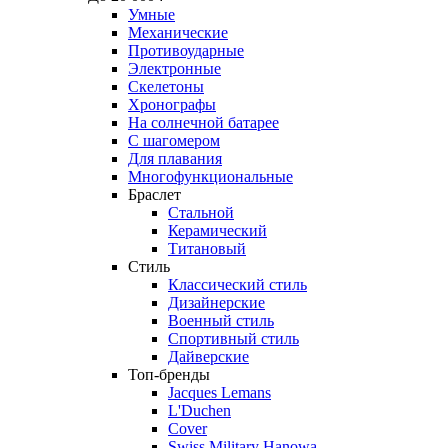
Умные
Механические
Противоударные
Электронные
Скелетоны
Хронографы
На солнечной батарее
С шагомером
Для плавания
Многофункциональные
Браслет
Стальной
Керамический
Титановый
Стиль
Классический стиль
Дизайнерские
Военный стиль
Спортивный стиль
Дайверские
Топ-бренды
Jacques Lemans
L'Duchen
Cover
Swiss Military Hanowa