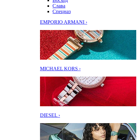
Восход
Слава
Спецназ
EMPORIO ARMANI ›
MICHAEL KORS ›
DIESEL ›