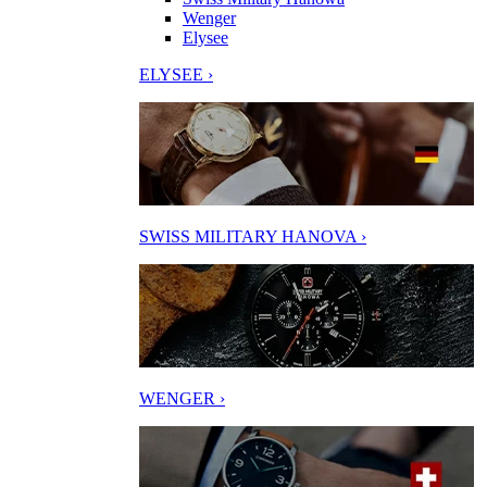
Wenger
Elysee
ELYSEE ›
SWISS MILITARY HANOVA ›
WENGER ›