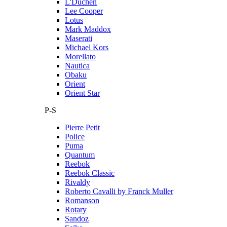
L'Duchen
Lee Cooper
Lotus
Mark Maddox
Maserati
Michael Kors
Morellato
Nautica
Obaku
Orient
Orient Star
P-S
Pierre Petit
Police
Puma
Quantum
Reebok
Reebok Classic
Rivaldy
Roberto Cavalli by Franck Muller
Romanson
Rotary
Sandoz