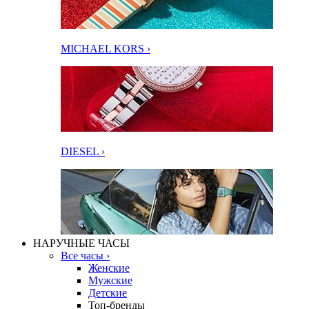
MICHAEL KORS ›
DIESEL ›
НАРУЧНЫЕ ЧАСЫ
Все часы ›
Женские
Мужские
Детские
Топ-бренды