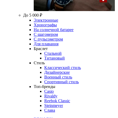
До 5 000 ₽
Электронные
Хронографы
На солнечной батарее
С шагомером
С пульсометром
Для плавания
Браслет
Стальной
Титановый
Стиль
Классический стиль
Дизайнерские
Военный стиль
Спортивный стиль
Топ-бренды
Casio
Rivaldy
Reebok Classic
Steinmeyer
Слава