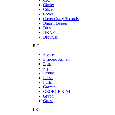
CAT
Cimier
Citizen
Cover
Cover Crazy Seconds
Danish Design
Diesel
DKNY
Dreyfuss
E-G
Elysee
Emporio Armani
Epos
Esprit
Festina
Fossil
Furla
Garmin
GEORGE KINI
Gryon
Guess
I-K