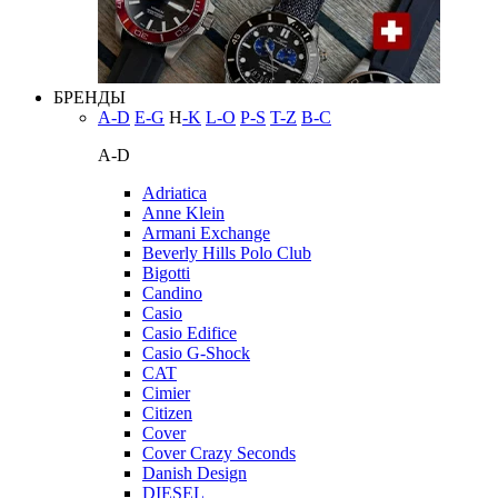
БРЕНДЫ
A-D
E-G
H
-K
L-O
P-S
T-Z
В-С
A-D
Adriatica
Anne Klein
Armani Exchange
Beverly Hills Polo Club
Bigotti
Candino
Casio
Casio Edifice
Casio G-Shock
CAT
Cimier
Citizen
Cover
Cover Crazy Seconds
Danish Design
DIESEL