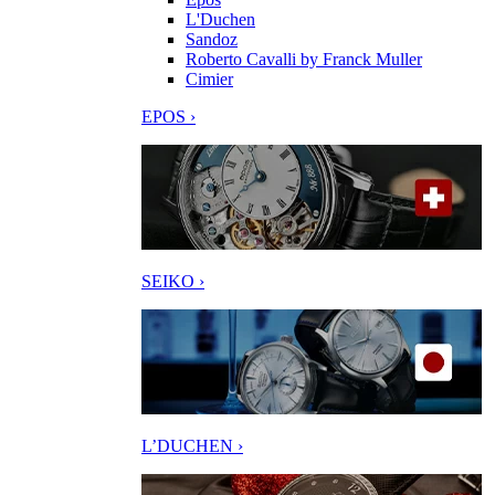
L'Duchen
Sandoz
Roberto Cavalli by Franck Muller
Cimier
EPOS ›
SEIKO ›
L’DUCHEN ›