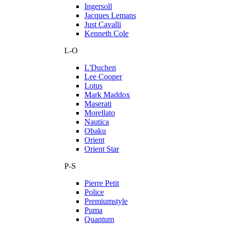
Ingersoll
Jacques Lemans
Just Cavalli
Kenneth Cole
L-O
L'Duchen
Lee Cooper
Lotus
Mark Maddox
Maserati
Morellato
Nautica
Obaku
Orient
Orient Star
P-S
Pierre Petit
Police
Premiumstyle
Puma
Quantum