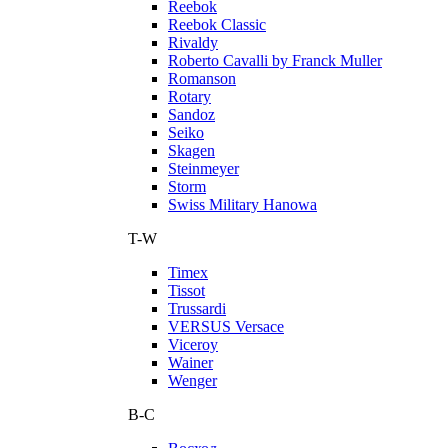
Reebok
Reebok Classic
Rivaldy
Roberto Cavalli by Franck Muller
Romanson
Rotary
Sandoz
Seiko
Skagen
Steinmeyer
Storm
Swiss Military Hanowa
T-W
Timex
Tissot
Trussardi
VERSUS Versace
Viceroy
Wainer
Wenger
В-С