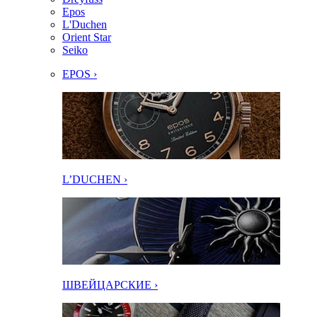
Epos
L'Duchen
Orient Star
Seiko
EPOS ›
L’DUCHEN ›
ШВЕЙЦАРСКИЕ ›