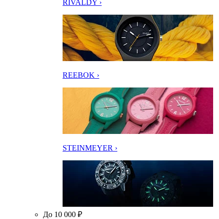
RIVALDY ›
REEBOK ›
STEINMEYER ›
До 10 000 ₽