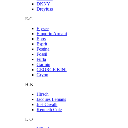
DKNY
Dreyfuss
E-G
Elysee
Emporio Armani
Epos
Esprit
Festina
Fossil
Furla
Garmin
GEORGE KINI
Gryon
H-K
Hirsch
Jacques Lemans
Just Cavalli
Kenneth Cole
L-O