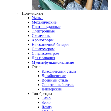
Популярные
Умные
Механические
Противоударные
Электронные
Скелетоны
Хронографы
На солнечной батарее
С шагомером
С пульсометром
Для плавания
Мультифункциональные
Стиль
Классический стиль
Дизайнерские
Военный стиль
Спортивный стиль
Дайверские
Топ-бренды
Casio
Seiko
Rotary