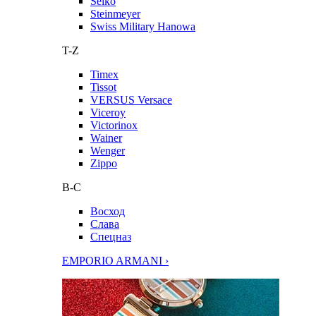
Seiko
Steinmeyer
Swiss Military Hanowa
T-Z
Timex
Tissot
VERSUS Versace
Viceroy
Victorinox
Wainer
Wenger
Zippo
В-С
Восход
Слава
Спецназ
EMPORIO ARMANI ›