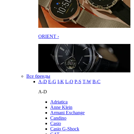
ORIENT ›
Все бренды
A-D
E-G
I-K
L-O
P-S
T-W
В-С
A-D
Adriatica
Anne Klein
Armani Exchange
Candino
Casio
Casio G-Shock