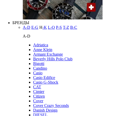
БРЕНДЫ
A-D
E-G
H
-K
L-O
P-S
T-Z
В-С
A-D
Adriatica
Anne Klein
Armani Exchange
Beverly Hills Polo Club
Bigotti
Candino
Casio
Casio Edifice
Casio G-Shock
CAT
Cimier
Citizen
Cover
Cover Crazy Seconds
Danish Design
DIESEL