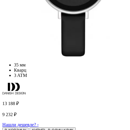
35 мм
Кварц
3 ATM
13 188
₽
9 232
₽
Нашли дешевле? ›