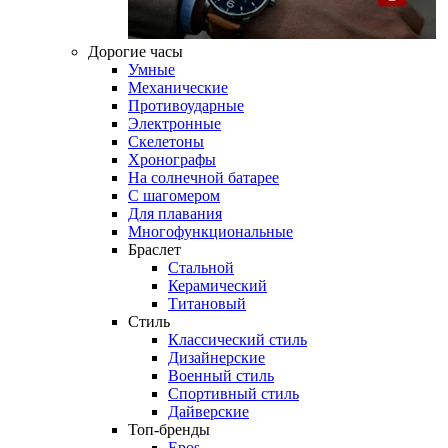
Дорогие часы
Умные
Механические
Противоударные
Электронные
Скелетоны
Хронографы
На солнечной батарее
С шагомером
Для плавания
Многофункциональные
Браслет
Стальной
Керамический
Титановый
Стиль
Классический стиль
Дизайнерские
Военный стиль
Спортивный стиль
Дайверские
Топ-бренды
Epos