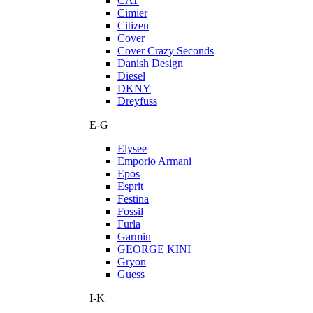
CAT
Cimier
Citizen
Cover
Cover Crazy Seconds
Danish Design
Diesel
DKNY
Dreyfuss
E-G
Elysee
Emporio Armani
Epos
Esprit
Festina
Fossil
Furla
Garmin
GEORGE KINI
Gryon
Guess
I-K