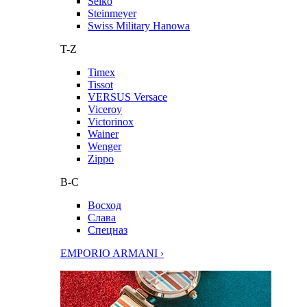
Seiko
Steinmeyer
Swiss Military Hanowa
T-Z
Timex
Tissot
VERSUS Versace
Viceroy
Victorinox
Wainer
Wenger
Zippo
В-С
Восход
Слава
Спецназ
EMPORIO ARMANI ›