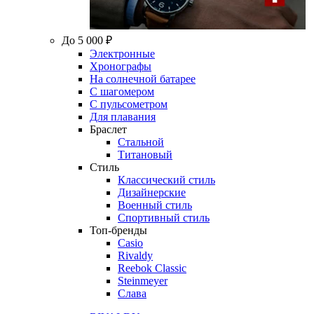
До 5 000 ₽
Электронные
Хронографы
На солнечной батарее
С шагомером
С пульсометром
Для плавания
Браслет
Стальной
Титановый
Стиль
Классический стиль
Дизайнерские
Военный стиль
Спортивный стиль
Топ-бренды
Casio
Rivaldy
Reebok Classic
Steinmeyer
Слава