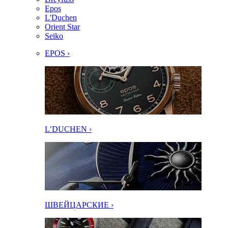
Epos
L'Duchen
Orient Star
Seiko
EPOS ›
L’DUCHEN ›
ШВЕЙЦАРСКИЕ ›