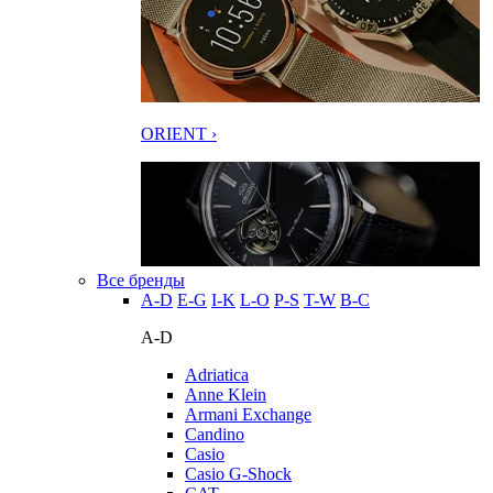
ORIENT ›
Все бренды
A-D
E-G
I-K
L-O
P-S
T-W
В-С
A-D
Adriatica
Anne Klein
Armani Exchange
Candino
Casio
Casio G-Shock