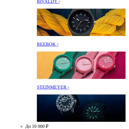
RIVALDY ›
REEBOK ›
STEINMEYER ›
До 10 000 ₽