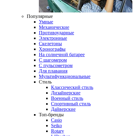
Популярные
Умные
Механические
Противоударные
Электронные
Скелетоны
Хронографы
На солнечной батарее
С шагомером
С пульсометром
Для плавания
Мультифункциональные
Стиль
Классический стиль
Дизайнерские
Военный стиль
Спортивный стиль
Дайверские
Топ-бренды
Casio
Seiko
Rotary