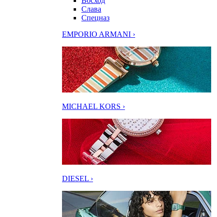
Восход
Слава
Спецназ
EMPORIO ARMANI ›
MICHAEL KORS ›
DIESEL ›