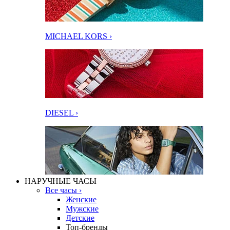
MICHAEL KORS ›
DIESEL ›
НАРУЧНЫЕ ЧАСЫ
Все часы ›
Женские
Мужские
Детские
Топ-бренды