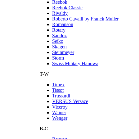
Reebok
Reebok Classic
Rivaldy
Roberto Cavalli by Franck Muller
Romanson
Rotary
Sandoz
Seiko
Skagen
Steinmeyer
Storm
Swiss Military Hanowa
T-W
Timex
Tissot
Trussardi
VERSUS Versace
Viceroy
Wainer
Wenger
В-С