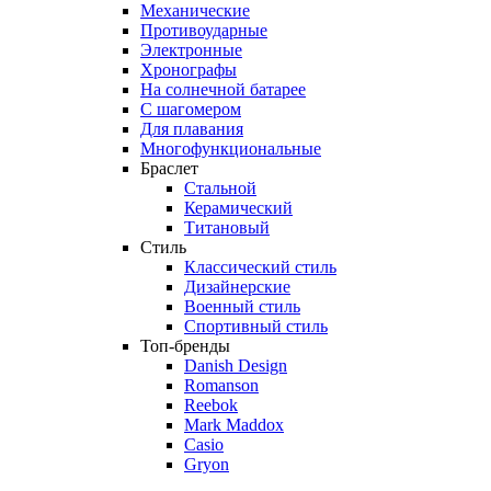
Механические
Противоударные
Электронные
Хронографы
На солнечной батарее
С шагомером
Для плавания
Многофункциональные
Браслет
Стальной
Керамический
Титановый
Стиль
Классический стиль
Дизайнерские
Военный стиль
Спортивный стиль
Топ-бренды
Danish Design
Romanson
Reebok
Mark Maddox
Casio
Gryon