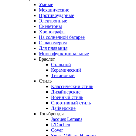
Умные
Механические
Противоударные
Электронные
Скелетоны
Хронографы
На солнечной батарее
С шагомером
Для плавания
Многофункциональные
Браслет
Стальной
Керамический
Титановый
Стиль
Классический стиль
Дизайнерские
Военный стиль
Спортивный стиль
Дайверские
Топ-бренды
Jacques Lemans
L'Duchen
Cover
Swiss Military Hanowa