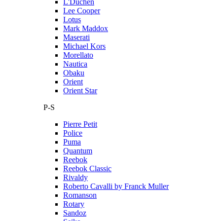
L'Duchen
Lee Cooper
Lotus
Mark Maddox
Maserati
Michael Kors
Morellato
Nautica
Obaku
Orient
Orient Star
P-S
Pierre Petit
Police
Puma
Quantum
Reebok
Reebok Classic
Rivaldy
Roberto Cavalli by Franck Muller
Romanson
Rotary
Sandoz