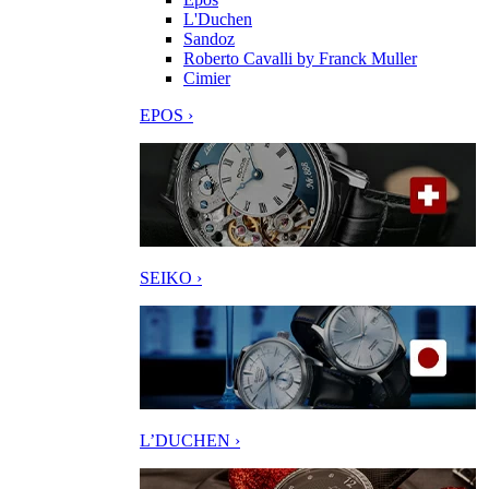
L'Duchen
Sandoz
Roberto Cavalli by Franck Muller
Cimier
EPOS ›
SEIKO ›
L’DUCHEN ›