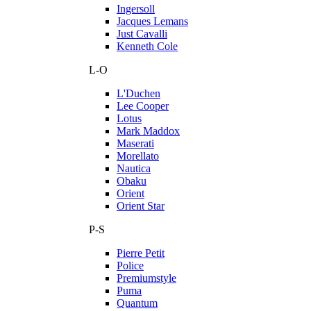
Ingersoll
Jacques Lemans
Just Cavalli
Kenneth Cole
L-O
L'Duchen
Lee Cooper
Lotus
Mark Maddox
Maserati
Morellato
Nautica
Obaku
Orient
Orient Star
P-S
Pierre Petit
Police
Premiumstyle
Puma
Quantum