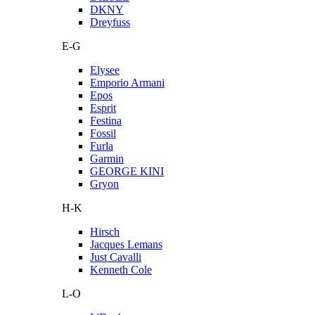
DKNY
Dreyfuss
E-G
Elysee
Emporio Armani
Epos
Esprit
Festina
Fossil
Furla
Garmin
GEORGE KINI
Gryon
H-K
Hirsch
Jacques Lemans
Just Cavalli
Kenneth Cole
L-O