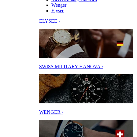
Wenger
Elysee
ELYSEE ›
SWISS MILITARY HANOVA ›
WENGER ›