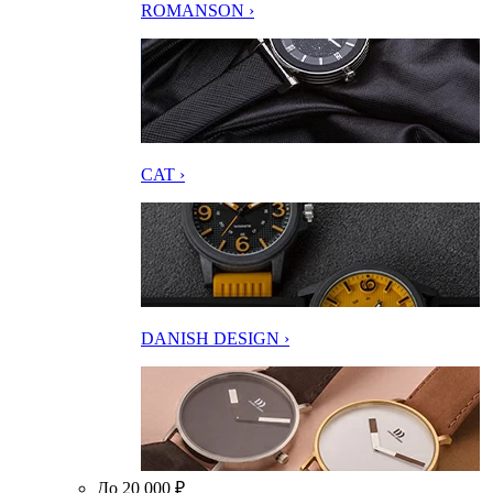
ROMANSON ›
CAT ›
DANISH DESIGN ›
До 20 000 ₽